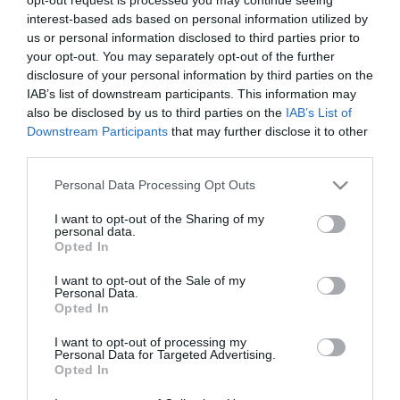
interest-based ads based on personal information utilized by
us or personal information disclosed to third parties prior to
your opt-out. You may separately opt-out of the further
disclosure of your personal information by third parties on the
IAB’s list of downstream participants. This information may
also be disclosed by us to third parties on the
IAB’s List of
Downstream Participants
that may further disclose it to other
third parties.
Please note that this website/app uses one or more Google
Personal Data Processing Opt Outs
services and may gather and store information including but
not limited to your visit or usage behaviour. You may click to
I want to opt-out of the Sharing of my
personal data.
grant or deny consent to Google and its third-party tags to
Opted In
use your data for below specified purposes in below Google
04.03.2023 | 20:49
consent section.
I want to opt-out of the Sale of my
80 τροχοφόρα ΤΟΜΠ Stryker έφτασαν στην
Personal Data.
Opted In
Γερμανία από τις ΗΠΑ για να προωθηθούν
στην Ουκρανία
I want to opt-out of processing my
Personal Data for Targeted Advertising.
Συνεχής η αμερικανική στρατιωτική βοήθεια
Opted In