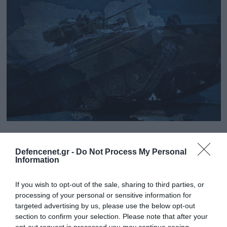
27.03.2023 | 19:08
Τα «ελληνικά» Marder έφτασαν τελικά στην
Defencenet.gr -
Do Not Process My Personal
Information
Ουκρανία! – Τι αναφέρουν πηγές του
γερμανικού υπουργείου Άμυνας
If you wish to opt-out of the sale, sharing to third parties, or
Τα οχήματα που είχε υποσχεθεί το Βερολίνο στον ΕΣ
processing of your personal or sensitive information for
κατέληξαν στο Κίεβο
targeted advertising by us, please use the below opt-out
section to confirm your selection. Please note that after your
opt-out request is processed you may continue seeing