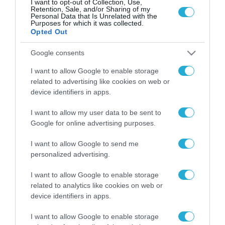
I want to opt-out of Collection, Use,
Retention, Sale, and/or Sharing of my
Personal Data that Is Unrelated with the
Purposes for which it was collected.
1
2
3
4
Opted Out
Google consents
I want to allow Google to enable storage
FOCUS ON
related to advertising like cookies on web or
device identifiers in apps.
I want to allow my user data to be sent to
Google for online advertising purposes.
I want to allow Google to send me
personalized advertising.
I want to allow Google to enable storage
related to analytics like cookies on web or
06.08.2026 | 09:03
device identifiers in apps.
«Οι εντελώς αθώοι»: Η ανάρτηση
I want to allow Google to enable storage
του Αρκά για τα ζώα που χάθηκαν