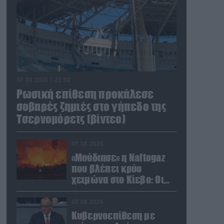
07.08.2026 | 23:02
Ρωσική επίθεση προκάλεσε
σοβαρές ζημιές στο γήπεδο της
Τσερνομόρετς (βίντεο)
07.08.2026
«Μούδιασε» η Naftogaz
που βλέπει κρύο
χειμώνα στο Κίεβο: Οι
Ρώσοι διέλυσαν 7
εγκαταστάσεις του
07.08.2026
ουκρανικού κολοσσού!
Κυβερνοεπίθεση με