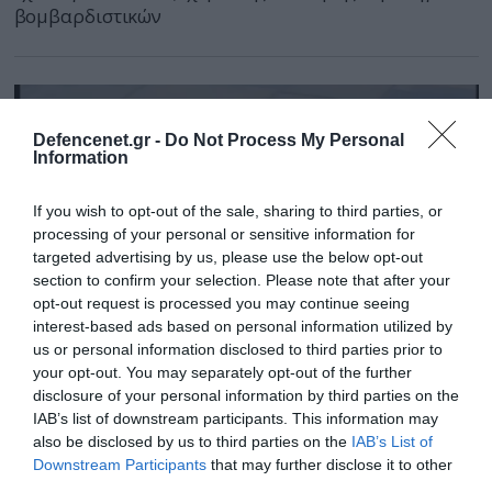
βομβαρδιστικών
Defencenet.gr -
Do Not Process My Personal
Information
If you wish to opt-out of the sale, sharing to third parties, or
processing of your personal or sensitive information for
targeted advertising by us, please use the below opt-out
section to confirm your selection. Please note that after your
opt-out request is processed you may continue seeing
interest-based ads based on personal information utilized by
us or personal information disclosed to third parties prior to
your opt-out. You may separately opt-out of the further
17.09.2024 | 15:57
disclosure of your personal information by third parties on the
Βίντεο: Ρωσική FAB-3000 έπληξε σημείο
IAB’s list of downstream participants. This information may
also be disclosed by us to third parties on the
IAB’s List of
προσωρινής ανάπτυξης των ουκρανικών
Downstream Participants
that may further disclose it to other
δυνάμεων στο Μυρνοχράντ
third parties.