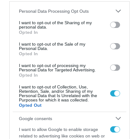
Οι κατευθυνόμενες, απλές αλλά ακριβείας βόμβες
Please note that this website/app uses one or more Google
Personal Data Processing Opt Outs
έχουν γίνει το «δεξί χέρι» της διοίκησης στρατηγικών
services and may gather and store information including but
βομβαρδιστικών
not limited to your visit or usage behaviour. You may click to
I want to opt-out of the Sharing of my
personal data.
grant or deny consent to Google and its third-party tags to
Opted In
use your data for below specified purposes in below Google
consent section.
I want to opt-out of the Sale of my
Personal Data.
Opted In
I want to opt-out of processing my
Personal Data for Targeted Advertising.
Opted In
I want to opt-out of Collection, Use,
Retention, Sale, and/or Sharing of my
Personal Data that Is Unrelated with the
Purposes for which it was collected.
Opted Out
Google consents
05.09.2024 | 16:28
I want to allow Google to enable storage
Βίντεο: Ρωσική FAB-3000 έπληξε χώρο
related to advertising like cookies on web or