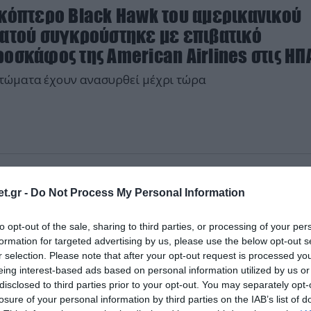
ικόπτερο Black Hawk του αμερικανικού
ρατού συγκρούστηκε με επιβατικό
οσκάφος της American Airlines στις ΗΠ
τώματα έχουν ανασυρθεί μέχρι τώρα
2024 | 10:08
t.gr -
Do Not Process My Personal Information
υρκία: Συνετρίβη ελικόπτερο σε προαύλ
σοκομείου – Τέσσερις νεκροί (φώτο)
to opt-out of the sale, sharing to third parties, or processing of your per
formation for targeted advertising by us, please use the below opt-out s
βερνήτης της επαρχίας ανακοίνωσε ότι το ελικόπτερο
r selection. Please note that after your opt-out request is processed y
ησε το κτίριο του νοσοκομείου κατά την απογείωση
eing interest-based ads based on personal information utilized by us or
disclosed to third parties prior to your opt-out. You may separately opt-
losure of your personal information by third parties on the IAB’s list of