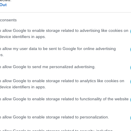
ους Ουκρανούς σκοτώνοντας τα άλλα δύο
Out
λη του πληρώματος
τώμα του βρέθηκε σε υπόγειο πάρκινγκ στην κοινότητα
consents
ajoyosa της Ισπανίας
o allow Google to enable storage related to advertising like cookies on
evice identifiers in apps.
o allow my user data to be sent to Google for online advertising
2024 | 07:42
s.
ρκία: Συνετρίβη ελικόπτερο της αστυνο
to allow Google to send me personalized advertising.
 Γκαζιαντέπ – Δύο νεκροί και ένας
αυματίας (φώτο-βίντεο)
o allow Google to enable storage related to analytics like cookies on
evice identifiers in apps.
 απογειωθεί από το αεροδρόμιο του Χατάι
o allow Google to enable storage related to functionality of the website
o allow Google to enable storage related to personalization.
o allow Google to enable storage related to security, including