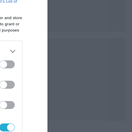
B’s List of
er and store
to grant or
ed purposes
–
ης