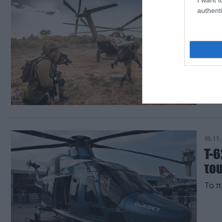
14.11.
authenti
Βίν
που
Οι I
05.11.
T-6
το
Το π