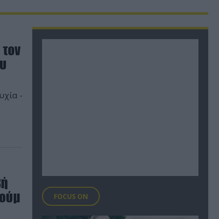
 τον
ου
υχία -
βή
τούμ
FOCUS ON