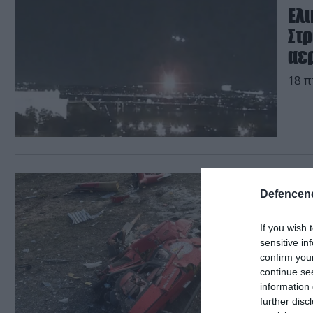
Ελ
Στ
αερ
18 π
22.12.
Defencene
Το
νο
If you wish 
sensitive in
Ο κυ
confirm you
χτύπ
continue se
information 
further disc