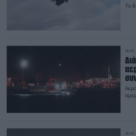
Το δ
30.01.
Δι
αερ
συν
Αερο
αμερ
30.01.