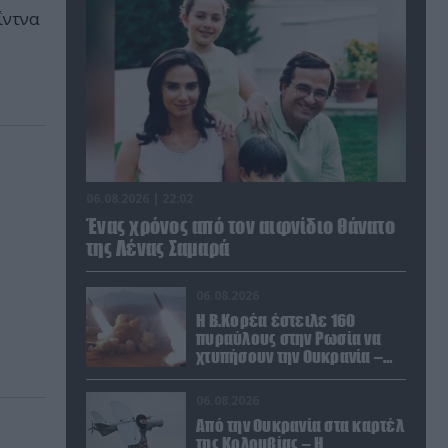
ΐντνα
06.08.2026 | 22:02
Ένας χρόνος από τον αιφνίδιο θάνατο
της Λένας Σαμαρά
06.08.2026
Η Β.Κορέα έστειλε 160
πυραύλους στην Ρωσία να
χτυπήσουν την Ουκρανία –
Θέλει να εκπαιδευτεί σε νέο
δόγμα
06.08.2026
Από την Ουκρανία στα καρτέλ
της Κολομβίας – Η