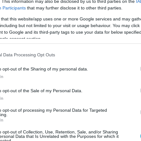
. This information may also be disclosed by us to third parties on the
IA
Participants
that may further disclose it to other third parties.
 that this website/app uses one or more Google services and may gath
including but not limited to your visit or usage behaviour. You may click 
2024 | 09:03
 to Google and its third-party tags to use your data for below specifi
ίνει η βάση αεροδιακομιδών στο Άκτιο 
ogle consent section.
θετη η κυβέρνηση
l Data Processing Opt Outs
υπτη η Ήπειρος και τα Ιόνια Νησιά
o opt-out of the Sharing of my personal data.
In
o opt-out of the Sale of my Personal Data.
In
to opt-out of processing my Personal Data for Targeted
2024 | 20:47
ing.
In
τελέστηκε στην Ισπανία ο Ρώσος προδότ
υ είχε παραδώσει ελικόπτερο Mil Mi-8
o opt-out of Collection, Use, Retention, Sale, and/or Sharing
ersonal Data that Is Unrelated with the Purposes for which it
lected.