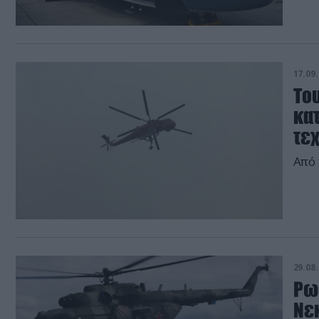
17.09.
Το
κα
τεχ
Από 
29.08.
Ρωσ
Νε