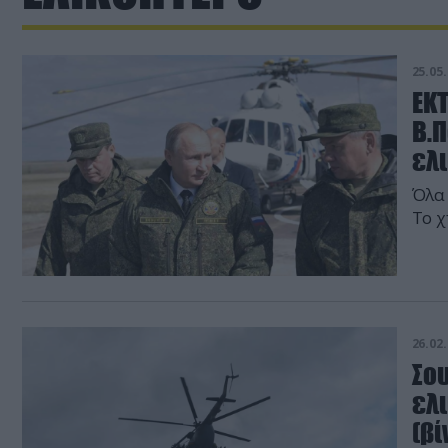
25.05.
ΕΚΤ
Β.Π
ελ
Όλα 
Το χ
26.02.
Σου
ελ
(βί