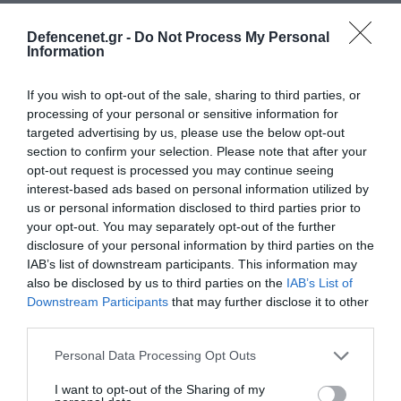
Defencenet.gr -
Do Not Process My Personal
Information
If you wish to opt-out of the sale, sharing to third parties, or
processing of your personal or sensitive information for
targeted advertising by us, please use the below opt-out
section to confirm your selection. Please note that after your
opt-out request is processed you may continue seeing
interest-based ads based on personal information utilized by
us or personal information disclosed to third parties prior to
your opt-out. You may separately opt-out of the further
disclosure of your personal information by third parties on the
IAB’s list of downstream participants. This information may
also be disclosed by us to third parties on the
IAB’s List of
15.08.2025 | 11:13
Downstream Participants
that may further disclose it to other
Ν.Τραμπ: «Εφικτή η ειρήνη στην Ουκρανία –
third parties.
Ο Β.Πούτιν δεν πρόκειται να “παίξει” μαζί
Please note that this website/app uses one or more Google
μου»
Personal Data Processing Opt Outs
services and may gather and store information including but
«Η αμερικανική κυβέρνηση καταβάλλει ειλικρινείς
not limited to your visit or usage behaviour. You may click to
I want to opt-out of the Sharing of my