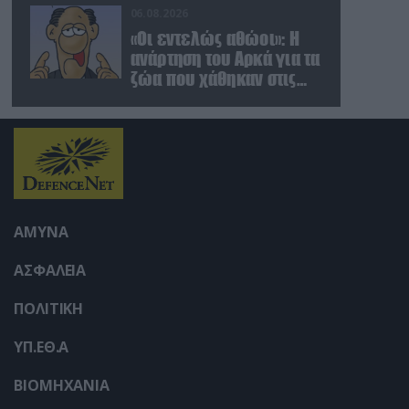
μέσα από παρεμβολές!
06.08.2026
«Οι εντελώς αθώοι»: Η
ανάρτηση του Αρκά για τα
ζώα που χάθηκαν στις
πυρκαγιές της Αττικής
(φωτο)
ΑΜΥΝΑ
ΑΣΦΑΛΕΙΑ
ΠΟΛΙΤΙΚΗ
ΥΠ.ΕΘ.Α
ΒΙΟΜΗΧΑΝΙΑ