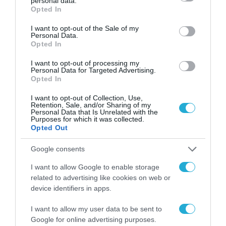
personal data.
προσπάθειες για να επιλυθεί η σύγκρουση» είπε ο
grant or deny consent to Google and its third-party tags to
Opted In
Ρώσος πρόεδρος
use your data for below specified purposes in below Google
consent section.
I want to opt-out of the Sale of my
Personal Data.
Opted In
I want to opt-out of processing my
Personal Data for Targeted Advertising.
Opted In
I want to opt-out of Collection, Use,
Retention, Sale, and/or Sharing of my
Personal Data that Is Unrelated with the
Purposes for which it was collected.
Opted Out
Google consents
I want to allow Google to enable storage
related to advertising like cookies on web or
device identifiers in apps.
02.06.2025 | 17:31
Κατέρρευσαν οι ειρηνευτικές συνομιλίες
I want to allow my user data to be sent to
Ρωσίας-Ουκρανίας στην Πόλη: «Τώρα είναι
Google for online advertising purposes.