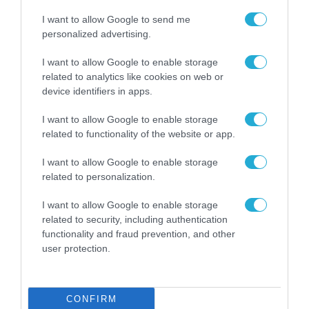
ώρα για πόλεμο όχι για ειρήνη»
I want to allow Google to send me
Η Ρωσία ετοιμάζει την απάντησή της στην ουκρανική
personalized advertising.
επίθεση και η επίθεση θα έχει να κάνει με τον ίδιο τον
Β.Ζελένσκι
I want to allow Google to enable storage
related to analytics like cookies on web or
device identifiers in apps.
I want to allow Google to enable storage
FOCUS ON
related to functionality of the website or app.
I want to allow Google to enable storage
related to personalization.
I want to allow Google to enable storage
related to security, including authentication
functionality and fraud prevention, and other
user protection.
CONFIRM
06.08.2026 | 12:02