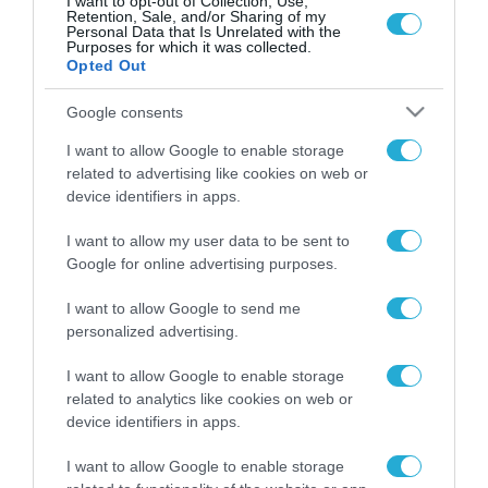
I want to opt-out of Collection, Use,
ποδήλατα και ιδιωτικά αυτοκίνητα από το σημείο της
Retention, Sale, and/or Sharing of my
επίθεσης στο νοσοκομείο
Personal Data that Is Unrelated with the
Purposes for which it was collected.
Opted Out
Google consents
FOCUS ON
I want to allow Google to enable storage
related to advertising like cookies on web or
device identifiers in apps.
I want to allow my user data to be sent to
Google for online advertising purposes.
I want to allow Google to send me
personalized advertising.
I want to allow Google to enable storage
related to analytics like cookies on web or
07.08.2026 | 02:02
device identifiers in apps.
Διοικητής συριακής μεραρχίας
I want to allow Google to enable storage
αναλαμβάνει Τούρκος – Άγκυρα: