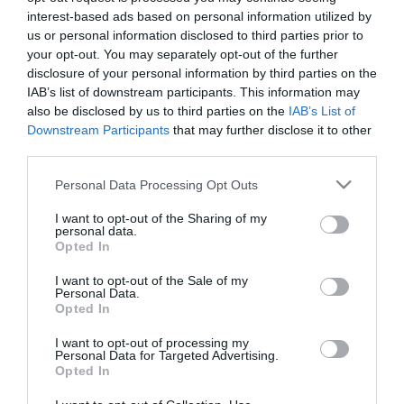
interest-based ads based on personal information utilized by
us or personal information disclosed to third parties prior to
your opt-out. You may separately opt-out of the further
disclosure of your personal information by third parties on the
IAB’s list of downstream participants. This information may
also be disclosed by us to third parties on the
IAB’s List of
Downstream Participants
that may further disclose it to other
third parties.
Please note that this website/app uses one or more Google
Personal Data Processing Opt Outs
services and may gather and store information including but
not limited to your visit or usage behaviour. You may click to
I want to opt-out of the Sharing of my
personal data.
grant or deny consent to Google and its third-party tags to
Opted In
use your data for below specified purposes in below Google
consent section.
I want to opt-out of the Sale of my
14.12.2024 | 17:33
Personal Data.
Opted In
Γάζα: Τουλάχιστον 18 Παλαιστίνιοι
σκοτώθηκαν από νέες αεροπορικές
I want to opt-out of processing my
Personal Data for Targeted Advertising.
επιδρομές του Ισραήλ
Opted In
Οι τραυματίες μεταφέρονταν με τα πόδια, με