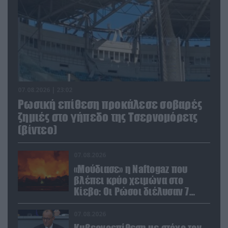
07.08.2026 | 23:02
Ρωσική επίθεση προκάλεσε σοβαρές
ζημιές στο γήπεδο της Τσερνομόρετς
(βίντεο)
07.08.2026
«Μούδιασε» η Naftogaz που
βλέπει κρύο χειμώνα στο
Κίεβο: Οι Ρώσοι διέλυσαν 7
εγκαταστάσεις του ουκρανικού
κολοσσού!
07.08.2026
Κυβερνοεπίθεση με στόχο τον