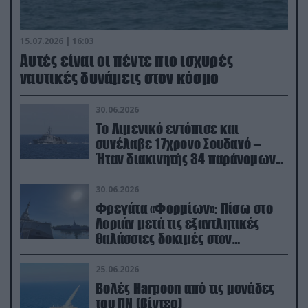
15.07.2026 | 16:03
Aυτές είναι οι πέντε πιο ισχυρές
ναυτικές δυνάμεις στον κόσμο
30.06.2026
Το Λιμενικό εντόπισε και
συνέλαβε 17χρονο Σουδανό –
Ήταν διακινητής 34 παράνομων
μεταναστών
30.06.2026
Φρεγάτα «Φορμίων»: Πίσω στο
Λοριάν μετά τις εξαντλητικές
θαλάσσιες δοκιμές στον
απαιτητικό Βισκαϊκό
25.06.2026
Βολές Harpoon από τις μονάδες
του ΠΝ (βίντεο)