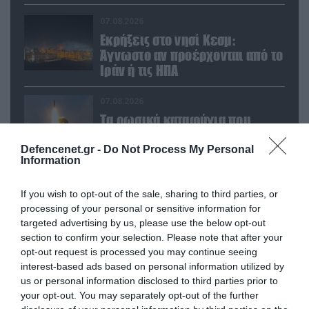
απειλούν εμάς»
07.08.2026
Εκρήξεις στο νησί Κεσμ:
Άγνωστο αν προέρχονται από το
Ιράν ή τις ΗΠΑ
07.08.2026
Τα ρωσικά καταφύγια που
φυλάσσονται πυρηνικές
κεφαλές που η κάθε μία μπορεί
Defencenet.gr -
Do Not Process My Personal
Information
να καταστρέψει «μία
Θεσσαλονίκη»
07.08.2026
If you wish to opt-out of the sale, sharing to third parties, or
Το σχέδιο των ισραηλινών για
processing of your personal or sensitive information for
να πείσουν τον Ν.Τραμπ να
targeted advertising by us, please use the below opt-out
χτυπήσει το Ιράν – Η εμπλοκή
section to confirm your selection. Please note that after your
του Μ.Αχμαντινετζάντ
opt-out request is processed you may continue seeing
07.08.2026
interest-based ads based on personal information utilized by
Έκρηξη σε παγιδευμένο
us or personal information disclosed to third parties prior to
λεωφορείο κοντά στη Δαμασκό
your opt-out. You may separately opt-out of the further