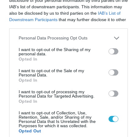
– Αναφορές για νεκρούς και
disclosure of your personal information by third parties on the
τραυματίες (βίντεο)
IAB’s list of downstream participants. This information may
also be disclosed by us to third parties on the
IAB’s List of
Downstream Participants
that may further disclose it to other
POPULAR 24H
third parties.
Please note that this website/app uses one or more Google
Personal Data Processing Opt Outs
services and may gather and store information including but
not limited to your visit or usage behaviour. You may click to
I want to opt-out of the Sharing of my
personal data.
grant or deny consent to Google and its third-party tags to
Opted In
use your data for below specified purposes in below Google
consent section.
I want to opt-out of the Sale of my
Personal Data.
Opted In
I want to opt-out of processing my
Personal Data for Targeted Advertising.
Opted In
06.08.2026 | 09:03
I want to opt-out of Collection, Use,
Μαροκινός παράνομος μετανάστης επιτέθηκε
Retention, Sale, and/or Sharing of my
Personal Data that Is Unrelated with the
σε 42χρονη σε στάση Τραμ στην Ισπανία και
Purposes for which it was collected.
απείλησε ότι θα την κακοποιήσει!
Opted Out