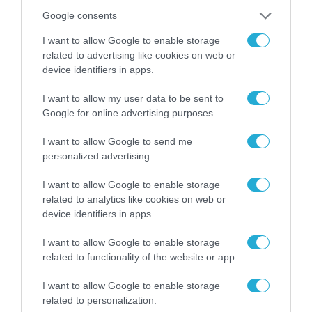
Google consents
I want to allow Google to enable storage
related to advertising like cookies on web or
device identifiers in apps.
I want to allow my user data to be sent to
Google for online advertising purposes.
I want to allow Google to send me
personalized advertising.
06.08.2026 | 09:02
I want to allow Google to enable storage
related to analytics like cookies on web or
ΗΠΑ: Το τελευταίο μήνυμα της μητέρας στον
device identifiers in apps.
πρώην σύζυγό της πριν από τη δολοφονία των
4 παιδιών τους – «Έχουν ίωση»
I want to allow Google to enable storage
related to functionality of the website or app.
I want to allow Google to enable storage
related to personalization.