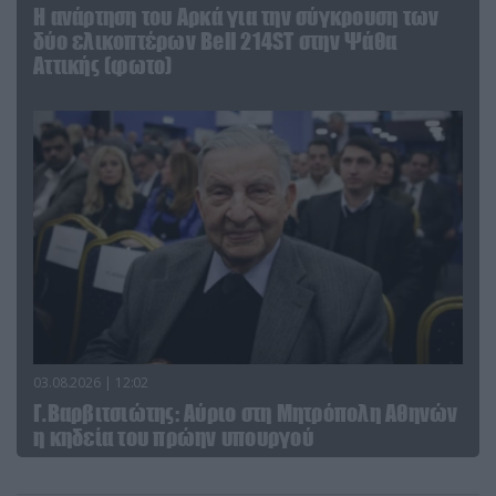
Η ανάρτηση του Αρκά για την σύγκρουση των
δύο ελικοπτέρων Bell 214ST στην Ψάθα
Αττικής (φωτο)
03.08.2026 | 12:02
Γ.Βαρβιτσιώτης: Aύριο στη Μητρόπολη Αθηνών
η κηδεία του πρώην υπουργού