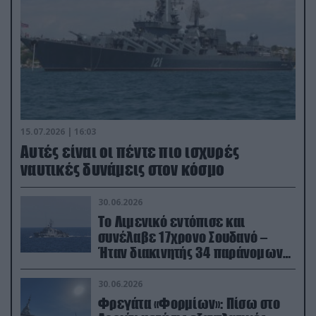
15.07.2026 | 16:03
Aυτές είναι οι πέντε πιο ισχυρές
ναυτικές δυνάμεις στον κόσμο
30.06.2026
Το Λιμενικό εντόπισε και
συνέλαβε 17χρονο Σουδανό –
Ήταν διακινητής 34 παράνομων
μεταναστών
30.06.2026
Φρεγάτα «Φορμίων»: Πίσω στο