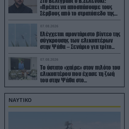
Στο Βελιγράδι ο Β.Ζελένσκι:
«Πρέπει να αποσπάσουμε τους
Σέρβους από το στρατόπεδο της
Ρωσίας»
07.08.2026
Ελέγχεται αμοντάριστο βίντεο της
σύγκρουσης των ελικοπτέρων
στην Ψάθα – Σενάριο για τρίτο
ελικόπτερο
07.08.2026
Το ύστατο «χαίρε» στον πιλότο του
ελικοπτέρου που έχασε τη ζωή
του στην Ψάθα στο
αποτεφρωτήριο Ριτσώνας
ΝΑΥΤΙΚΟ