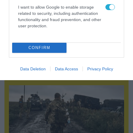
I want to allow Google to enable storage
related to security, including authentication
functionality and fraud prevention, and other
user protection.
CONFIRM
06.08.2026 | 21:02
Τελεσίγραφο του Ιράν στις χώρες του Κόλπου:
«Σταματήστε τον Τραμπ αλλιώς θα σας
Data Deletion
Data Access
Privacy Policy
χτυπήσουμε σκληρά»