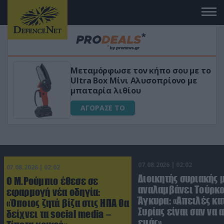
 το
«Μαγική» φόρμουλα τριβόλι + VIP
για αύξηση της λίμπιντο
ΑΓΟΡΑΣΕ ΤΟ
07.08.2026 | 02:02
07.08.2026 | 02:02
Διοικητής συριακής 
Ο Μ.Ρούμπιο έθεσε σε
αναλαμβάνει Τούρκο
εφαρμογή νέα οδηγία:
Άγκυρα: «Απειλές κα
«Όποιος ζητά βίζα στις ΗΠΑ θα
Συρίας είναι σαν να 
δείχνει τα social media –
εμάς»