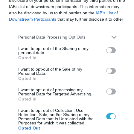
disclosure of your personal information by third parties on the
06.08.2026 | 09:03
IAB’s list of downstream participants. This information may
«Οι εντελώς αθώοι»: Η ανάρτηση του Αρκά για
also be disclosed by us to third parties on the
IAB’s List of
τα ζώα που χάθηκαν στις πυρκαγιές της
Downstream Participants
that may further disclose it to other
Αττικής (φωτο)
third parties.
Please note that this website/app uses one or more Google
Personal Data Processing Opt Outs
services and may gather and store information including but
not limited to your visit or usage behaviour. You may click to
I want to opt-out of the Sharing of my
personal data.
grant or deny consent to Google and its third-party tags to
Opted In
use your data for below specified purposes in below Google
consent section.
I want to opt-out of the Sale of my
Personal Data.
Opted In
I want to opt-out of processing my
Personal Data for Targeted Advertising.
Opted In
04.08.2026 | 15:02
I want to opt-out of Collection, Use,
Retention, Sale, and/or Sharing of my
Αυτή την ώρα το τελευταίο «αντίο» στον πρώην
Personal Data that Is Unrelated with the
υπουργό Ι.Βαρβιτσιώτη (φωτο)
Purposes for which it was collected.
Opted Out