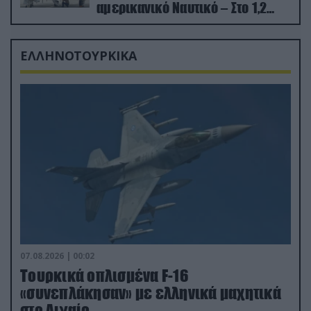
αμερικανικό Ναυτικό – Στο 1,2
δισ.δολάρια το κόστος
ΕΛΛΗΝΟΤΟΥΡΚΙΚΑ
07.08.2026 | 00:02
Τουρκικά οπλισμένα F-16
«συνεπλάκησαν» με ελληνικά μαχητικά
στο Αιγαίο