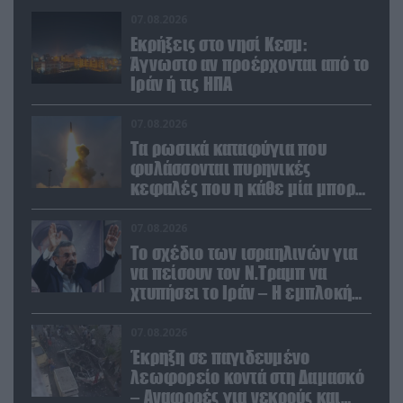
07.08.2026
Εκρήξεις στο νησί Κεσμ:
Άγνωστο αν προέρχονται από το
Ιράν ή τις ΗΠΑ
07.08.2026
Τα ρωσικά καταφύγια που
φυλάσσονται πυρηνικές
κεφαλές που η κάθε μία μπορεί
να καταστρέψει «μία
Θεσσαλονίκη»
07.08.2026
Το σχέδιο των ισραηλινών για
να πείσουν τον Ν.Τραμπ να
χτυπήσει το Ιράν – Η εμπλοκή
του Μ.Αχμαντινετζάντ
07.08.2026
Έκρηξη σε παγιδευμένο
λεωφορείο κοντά στη Δαμασκό
– Αναφορές για νεκρούς και