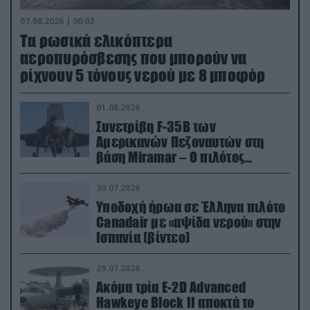
07.08.2026 | 00:02
Τα ρωσικά ελικόπτερα
αεροπυρόσβεσης που μπορούν να
ρίχνουν 5 τόνους νερού με 8 μποφόρ
01.08.2026
Συνετρίβη F-35B των
Αμερικανών Πεζοναυτών στη
βάση Miramar – Ο πιλότος
εκτινάχθηκε εγκαίρως
30.07.2026
Υποδοχή ήρωα σε Έλληνα πιλότο
Canadair με «αψίδα νερού» στην
Ισπανία (βίντεο)
29.07.2026
Ακόμα τρία E-2D Advanced
Hawkeye Block II αποκτά το