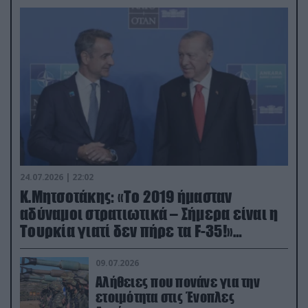
24.07.2026 | 22:02
Κ.Μητσοτάκης: «Το 2019 ήμασταν
αδύναμοι στρατιωτικά – Σήμερα είναι η
Τουρκία γιατί δεν πήρε τα F-35!»
(βίντεο)
09.07.2026
Αλήθειες που πονάνε για την
ετοιμότητα στις Ένοπλες