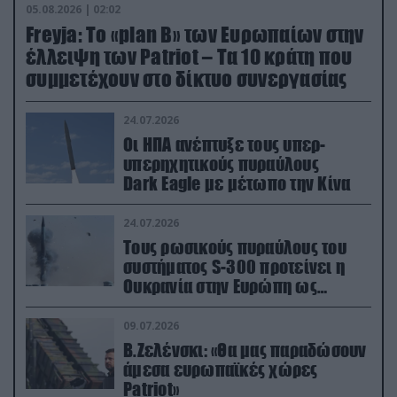
05.08.2026 | 02:02
Freyja: Το «plan Β» των Ευρωπαίων στην
έλλειψη των Patriot – Τα 10 κράτη που
συμμετέχουν στο δίκτυο συνεργασίας
24.07.2026
Οι ΗΠΑ ανέπτυξε τους υπερ-
υπερηχητικούς πυραύλους
Dark Eagle με μέτωπο την Κίνα
24.07.2026
Τους ρωσικούς πυραύλους του
συστήματος S-300 προτείνει η
Ουκρανία στην Ευρώπη ως
αντιβαλλιστικό σύστημα
09.07.2026
Β.Ζελένσκι: «Θα μας παραδώσουν
άμεσα ευρωπαϊκές χώρες
Patriot»