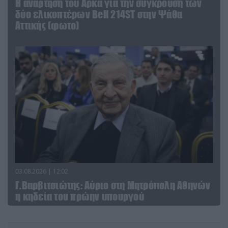
Η ανάρτηση του Αρκά για την σύγκρουση των
δύο ελικοπτέρων Bell 214ST στην Ψάθα
Αττικής (φωτο)
03.08.2026 | 12:02
Γ.Βαρβιτσιώτης: Aύριο στη Μητρόπολη Αθηνών
η κηδεία του πρώην υπουργού