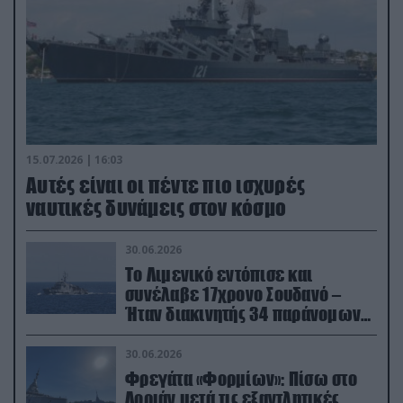
15.07.2026 | 16:03
Aυτές είναι οι πέντε πιο ισχυρές
ναυτικές δυνάμεις στον κόσμο
30.06.2026
Το Λιμενικό εντόπισε και
συνέλαβε 17χρονο Σουδανό –
Ήταν διακινητής 34 παράνομων
μεταναστών
30.06.2026
Φρεγάτα «Φορμίων»: Πίσω στο
Λοριάν μετά τις εξαντλητικές