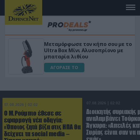
Μεταμόρφωσε τον κήπο σου με το
ικό
Ultra Box Μίνι Αλυσοπρίονο με
μπαταρία λιθίου
ΑΓΟΡΑΣΕ ΤΟ
07.08.2026 | 02:02
07.08.2026 | 02:02
Διοικητής συριακής 
Ο Μ.Ρούμπιο έθεσε σε
αναλαμβάνει Τούρκο
εφαρμογή νέα οδηγία:
Άγκυρα: «Απειλές κα
«Όποιος ζητά βίζα στις ΗΠΑ θα
Συρίας είναι σαν να 
δείχνει τα social media –
εμάς»