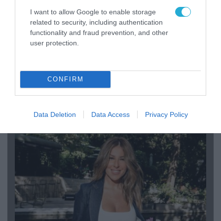
I want to allow Google to enable storage
related to security, including authentication
functionality and fraud prevention, and other
user protection.
04.08.2026 | 12:02
CONFIRM
O διευθυντής του OPEN προσπαθεί να τα
«μαζέψει» για τη δημοσιογράφο που γέλασε
σε ρεπορτάζ για τις φωτιές
Data Deletion
Data Access
Privacy Policy