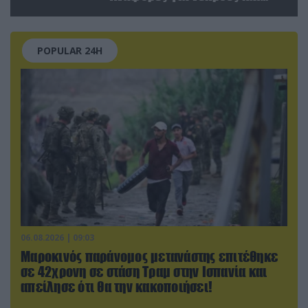
τραυματίες (βίντεο)
POPULAR 24H
06.08.2026 | 09:03
Μαροκινός παράνομος μετανάστης επιτέθηκε
σε 42χρονη σε στάση Τραμ στην Ισπανία και
απείλησε ότι θα την κακοποιήσει!