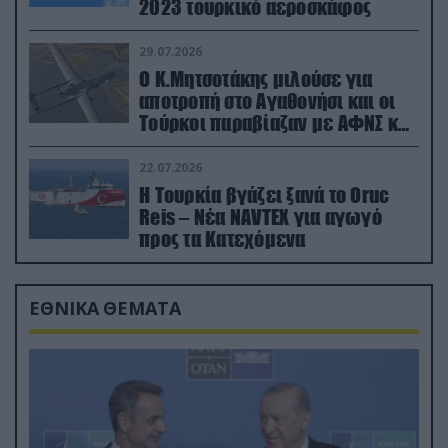
2023 τουρκικό αεροσκάφος
29.07.2026
Ο Κ.Μητσοτάκης μιλούσε για
αποτροπή στο Αγαθονήσι και οι
Τούρκοι παραβίαζαν με ΑΦΝΣ και
drone
22.07.2026
Η Τουρκία βγάζει ξανά το Oruc
Reis – Νέα NAVTEX για αγωγό
προς τα Κατεχόμενα
ΕΘΝΙΚΑ ΘΕΜΑΤΑ