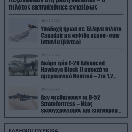
πιλότος εκτινάχθηκε εγκαίρως
30.07.2026
Υποδοχή ήρωα σε Έλληνα πιλότο
Canadair με «αψίδα νερού» στην
Ισπανία (βίντεο)
29.07.2026
Ακόμα τρία E-2D Advanced
Hawkeye Block II αποκτά το
αμερικανικό Ναυτικό – Στο 1,2
δισ.δολάρια το κόστος
29.07.2026
Δεν «πεθαίνουν» τα Β-52
Stratofortress – Νέος
εκσυγχρονισμός και επαναφορά
από τα «νεκροταφεία»
ΕΛΛΗΝΟΤΟΥΡΚΙΚΑ