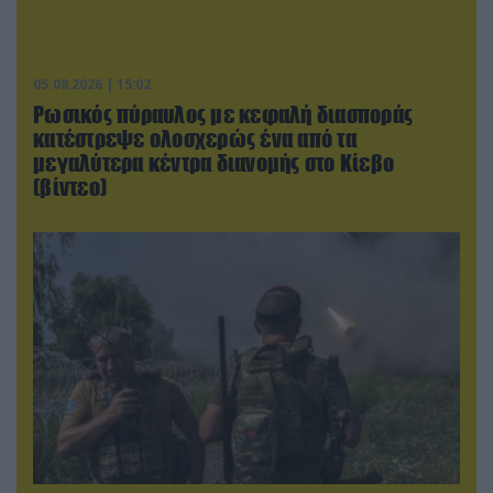
05.08.2026 | 15:02
Ρωσικός πύραυλος με κεφαλή διασποράς
κατέστρεψε ολοσχερώς ένα από τα
μεγαλύτερα κέντρα διανομής στο Κίεβο
(βίντεο)