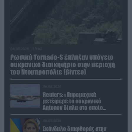
06.08.2026 | 19:02
Ρωσικά Tornado-S έπληξαν υπόγειο
ουκρανικό διοικητήριο στην περιοχή
του Ντομπροπόλιε (βίντεο)
06.08.2026
Reuters: «Πυρομαχικά
μετέφερε το ουκρανικό
Antonov δίπλα στο οποίο
βρέθηκε το drone στη Λειψία»
06.08.2026
Σκάνδαλο διαφθοράς στην