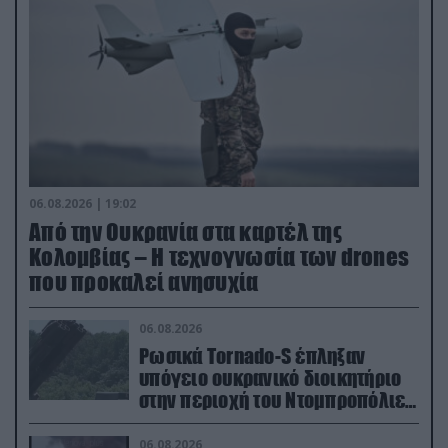
06.08.2026 | 19:02
Από την Ουκρανία στα καρτέλ της
Κολομβίας – Η τεχνογνωσία των drones
που προκαλεί ανησυχία
06.08.2026
Ρωσικά Tornado-S έπληξαν
υπόγειο ουκρανικό διοικητήριο
στην περιοχή του Ντομπροπόλιε
(βίντεο)
06.08.2026