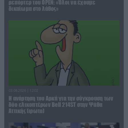
ρεπόρτερ του ΟΡΕΝ: «Όλοι να έχουμε
δικαίωμα στο λάθος»
03.08.2026 | 12:02
Η ανάρτηση του Αρκά για την σύγκρουση των
δύο ελικοπτέρων Bell 214ST στην Ψάθα
Αττικής (φωτο)