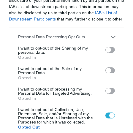
disclosure of your personal information by third parties on the
IAB’s list of downstream participants. This information may
also be disclosed by us to third parties on the
IAB’s List of
Downstream Participants
that may further disclose it to other
third parties.
Please note that this website/app uses one or more Google
Personal Data Processing Opt Outs
services and may gather and store information including but
not limited to your visit or usage behaviour. You may click to
I want to opt-out of the Sharing of my
personal data.
grant or deny consent to Google and its third-party tags to
Opted In
use your data for below specified purposes in below Google
consent section.
I want to opt-out of the Sale of my
Personal Data.
04.08.2026 | 15:02
Opted In
Αυτή την ώρα το τελευταίο «αντίο» στον πρώην
υπουργό Ι.Βαρβιτσιώτη (φωτο)
I want to opt-out of processing my
Personal Data for Targeted Advertising.
Opted In
I want to opt-out of Collection, Use,
Retention, Sale, and/or Sharing of my
Personal Data that Is Unrelated with the
Purposes for which it was collected.
Opted Out