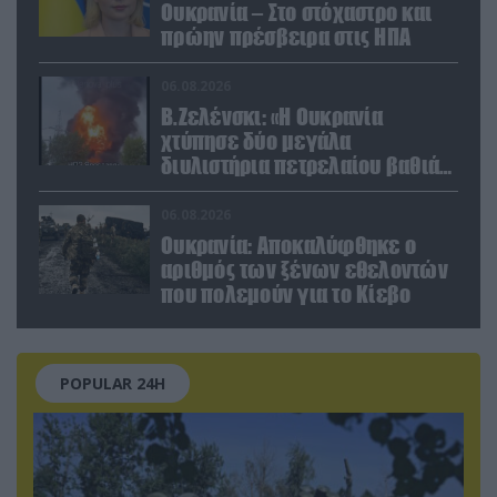
Ουκρανία – Στο στόχαστρο και
πρώην πρέσβειρα στις ΗΠΑ
06.08.2026
Β.Ζελένσκι: «Η Ουκρανία
χτύπησε δύο μεγάλα
διυλιστήρια πετρελαίου βαθιά
στη Ρωσία» (βίντεο)
06.08.2026
Ουκρανία: Αποκαλύφθηκε ο
αριθμός των ξένων εθελοντών
που πολεμούν για το Κίεβο
POPULAR 24H