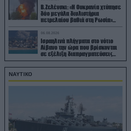
Β.Ζελένσκι: «Η Ουκρανία χτύπησε
δύο μεγάλα διυλιστήρια
πετρελαίου βαθιά στη Ρωσία»
(βίντεο)
06.08.2026
Ισραηλινά πλήγματα στο νότιο
Λίβανο την ώρα που βρίσκονται
σε εξέλιξη διαπραγματεύσεις
στην Ρώμη
ΝΑΥΤΙΚΟ