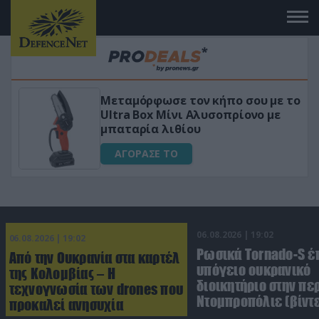
σου με το
«Μαγική» φόρμουλα τριβόλι +
ίονο με
για αύξηση της λίμπιντο
ΑΓΟΡΑΣΕ ΤΟ
06.08.2026 | 19:02
06.08.2026 | 19:02
Ρωσικά Tornado-S έ
Από την Ουκρανία στα καρτέλ
υπόγειο ουκρανικό
της Κολομβίας – Η
διοικητήριο στην πε
τεχνογνωσία των drones που
Ντομπροπόλιε (βίντ
προκαλεί ανησυχία