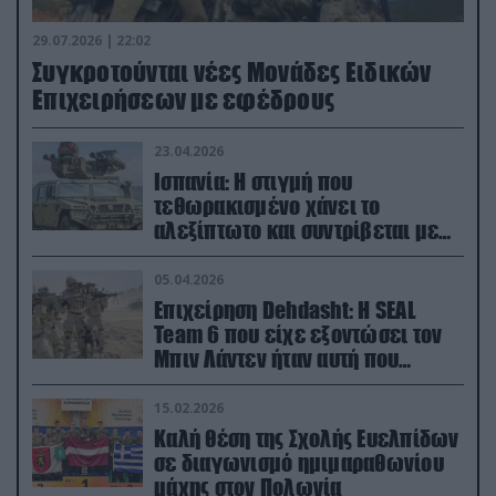
29.07.2026 | 22:02
Συγκροτούνται νέες Μονάδες Ειδικών
Επιχειρήσεων με εφέδρους
23.04.2026
Ισπανία: Η στιγμή που
τεθωρακισμένο χάνει το
αλεξίπτωτο και συντρίβεται με
ορμή στο έδαφος (βίντεο)
05.04.2026
Επιχείρηση Dehdasht: Η SEAL
Team 6 που είχε εξοντώσει τον
Μπιν Λάντεν ήταν αυτή που
διέσωσε τον πιλότο του F-15
15.02.2026
Καλή θέση της Σχολής Ευελπίδων
σε διαγωνισμό ημιμαραθωνίου
μάχης στον Πολωνία