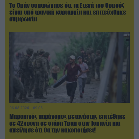
Το Ομάν συμφώνησε ότι τα Στενά του Ορμούζ
είναι υπό ιρανική κυριαρχία και επιτεύχθηκε
συμφωνία
06.08.2026 | 09:03
Μαροκινός παράνομος μετανάστης επιτέθηκε
σε 42χρονη σε στάση Τραμ στην Ισπανία και
απείλησε ότι θα την κακοποιήσει!