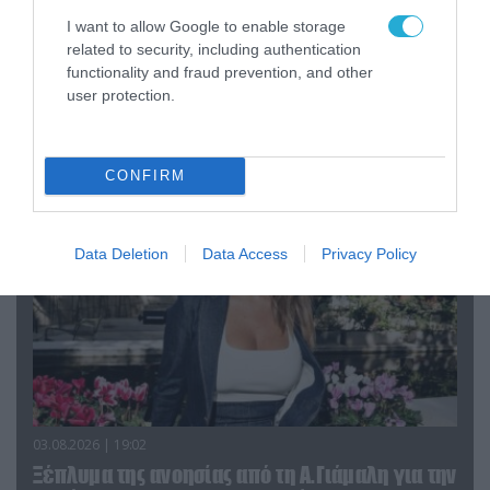
I want to allow Google to enable storage
related to security, including authentication
04.08.2026 | 12:02
functionality and fraud prevention, and other
O διευθυντής του OPEN προσπαθεί να τα
user protection.
«μαζέψει» για τη δημοσιογράφο που γέλασε
σε ρεπορτάζ για τις φωτιές
CONFIRM
Data Deletion
Data Access
Privacy Policy
03.08.2026 | 19:02
Ξέπλυμα της ανοησίας από τη Α.Γιάμαλη για την