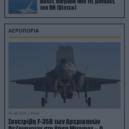
Βολές Harpoon από τις μονάδες
του ΠΝ (βίντεο)
ΑΕΡΟΠΟΡΙΑ
01.08.2026 | 00:02
Συνετρίβη F-35B των Αμερικανών
Πεζοναυτών στη βάση Miramar – Ο