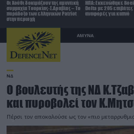
Οι Χούθι δοκιμάζουν της αμυντική
ΗΠΑ: Εκκενώθηκε Boei
συμμαχία Τουρκίας-Σ.Αραβίας – Το
Delta με 205 επιβάτες
παράδοξο των ελληνικών Patriot
αναφορές για καπνό
στην περιοχή
ΑΜΥΝΑ
ΝΔ
Ο βουλευτής της ΝΔ Κ.Τζα
και πυροβολεί τον Κ.Μητ
Πέρσι τον αποκαλούσε ως τον «πιο μεταρρυθμ