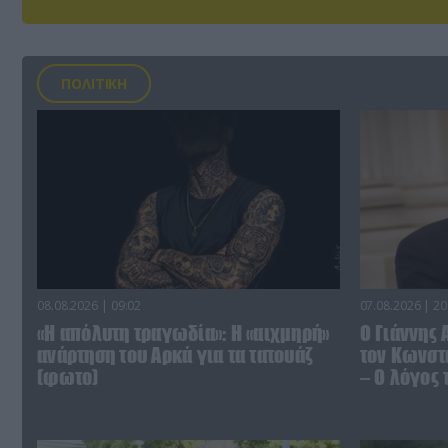
ΠΟΛΙΤΙΚΗ
08.08.2026 | 09:02
07.08.2026 | 20
«Η απόλυτη τραγωδία»: Η «αιχμηρή»
Ο Γιάννης
ανάρτηση του Αρκά για τα τατουάζ
τον Κωνστα
(φωτο)
– Ο λόγος