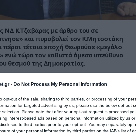
ς ΝΔ Κ.Τζαβάρας με άρθρο του σε
ύπνησε» και πυροβολεί τον Κ.Μητσοτάκη
ι πέρσι τέτοια εποχή θεωρούσε «μεγάλο
» ενώ τώρα τον καθιστά άμεσο υπεύθυνο
ου θεσμού της Δημοκρατίας.
ου όπως λέει (και έτσι είναι) κινδυνεύει να
t.gr -
Do Not Process My Personal Information
ίφαση «Δημοκρατία».
σότερα στο
pronews.gr
to opt-out of the sale, sharing to third parties, or processing of your per
formation for targeted advertising by us, please use the below opt-out s
r selection. Please note that after your opt-out request is processed y
eing interest-based ads based on personal information utilized by us or
Ο ΑΡΘΡΟ
disclosed to third parties prior to your opt-out. You may separately opt-
losure of your personal information by third parties on the IAB’s list of