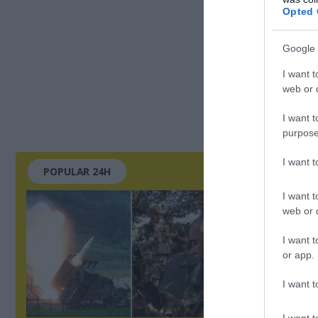
Opted 
Google 
I want t
web or d
I want t
purpose
I want 
POPULAR 24H
I want t
web or d
I want t
or app.
I want t
I want t