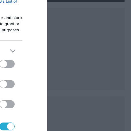
B’s List of
er and store
to grant or
ed purposes