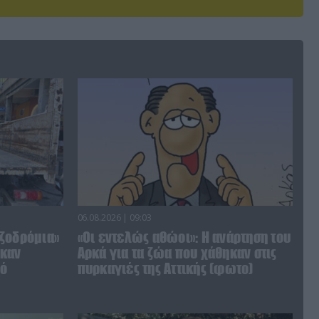
06.08.2026 | 09:03
ζοδρόμια»
«Οι εντελώς αθώοι»: Η ανάρτηση του
ηκαν
Αρκά για τα ζώα που χάθηκαν στις
πό
πυρκαγιές της Αττικής (φωτο)