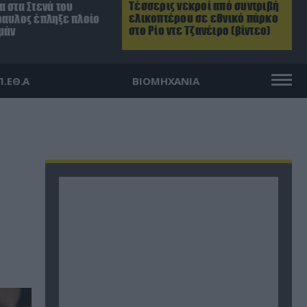
Τέσσερις νεκροί από συντριβή
 στα Στενά του
ελικοπτέρου σε εθνικό πάρκο
ραυλος έπληξε πλοίο
στο Ρίο ντε Τζανέιρο (βίντεο)
μάν
Π.ΕΘ.Α
ΒΙΟΜΗΧΑΝΙΑ