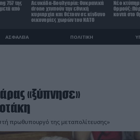
ng 757 της
Λευκάδα-Βουλγαρία: Ουκρανικά
Νέο κτύπημα
 μετά από
drone χτυπούν την εθνική
Ορμούζ: Πύ
κυριαρχία και θέτουν σε κίνδυνο
κοντά στο Ο
οικονομίες χωρών του ΝΑΤΟ
ΑΣΦΑΛΕΙΑ
ΠΟΛΙΤΙΚΗ
Υ
βάρας «ξύπνησε»
σοτάκη
ιστή πρωθυπουργό της μεταπολίτευσης»