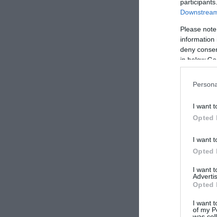
participants
Downstream 
Please note
information 
deny consent
in below Go
Persona
I want t
Opted 
I want t
Opted 
I want 
Advertis
Opted 
I want t
of my P
was col