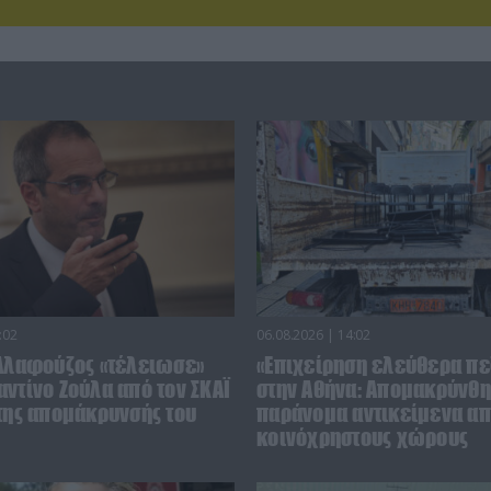
:02
06.08.2026 | 14:02
 Αλαφούζος «τέλειωσε»
«Επιχείρηση ελεύθερα πε
ντίνο Ζούλα από τον ΣΚΑΪ
στην Αθήνα: Απομακρύνθ
 της απομάκρυνσής του
παράνομα αντικείμενα α
κοινόχρηστους χώρους