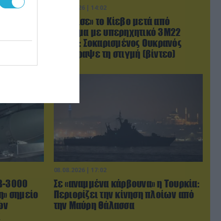
08.08.2026 | 14:02
φωνίας
«Φώτισε» το Κίεβο μετά από
ιστάν θα
χτύπημα με υπερηχητικό 3M22
λαμαμπάντ
Zircon: Σοκαρισμένος Ουκρανός
κατέγραψε τη στιγμή (βίντεο)
08.08.2026 | 17:02
AB-3000
Σε «αναμμένα κάρβουνα» η Τουρκία:
η» σημείο
Περιορίζει την κίνηση πλοίων από
ών
την Μαύρη Θάλασσα