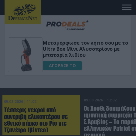
ήπο σου με το
«Μαγική» φόρμουλα τριβόλ
οπρίονο με
για αύξηση της λίμπιντο
ΑΓΟΡΑΣΕ ΤΟ
09.08.2026 | 12:02
09.08.2026 | 11:02
Οι Χούθι δοκιμάζουν
Τέσσερις νεκροί από
αμυντική συμμαχία 
συντριβή ελικοπτέρου σε
Σ.Αραβίας – Το παρά
εθνικό πάρκο στο Ρίο ντε
ελληνικών Patriot σ
Τζανέιρο (βίντεο)
περιοχή