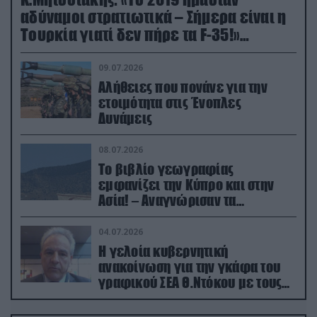
αδύναμοι στρατιωτικά – Σήμερα είναι η
Τουρκία γιατί δεν πήρε τα F-35!»
(βίντεο)
09.07.2026
Αλήθειες που πονάνε για την
ετοιμότητα στις Ένοπλες
Δυνάμεις
08.07.2026
Το βιβλίο γεωγραφίας
εμφανίζει την Κύπρο και στην
Ασία! – Αναγνώρισαν τα
κατεχόμενα; (φωτο)
04.07.2026
Η γελοία κυβερνητική
ανακοίνωση για την γκάφα του
γραφικού ΣΕΑ Θ.Ντόκου με τους
Ρώσους φαρσέρ