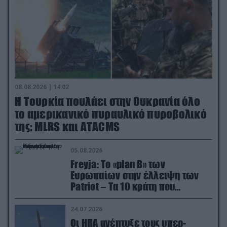
08.08.2026 | 14:02
Η Τουρκία πουλάει στην Ουκρανία όλο
το αμερικανικό πυραυλικό πυροβολικό
της: MLRS και ΑΤΑCMS
05.08.2026
Freyja: Το «plan Β» των
Ευρωπαίων στην έλλειψη των
Patriot – Τα 10 κράτη που
συμμετέχουν στο δίκτυο
συνεργασίας
24.07.2026
Οι ΗΠΑ ανέπτυξε τους υπερ-