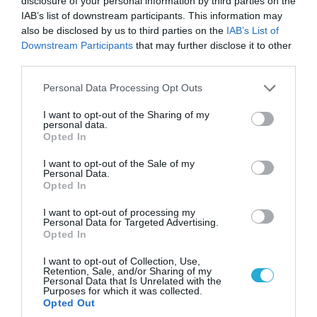
disclosure of your personal information by third parties on the
IAB’s list of downstream participants. This information may
also be disclosed by us to third parties on the
IAB’s List of
Downstream Participants
that may further disclose it to other
third parties.
07.08.2026 | 20:02
Please note that this website/app uses one or more Google
Personal Data Processing Opt Outs
Ο Γιάννης Αλαφούζος «τέλειωσε» τον
services and may gather and store information including but
not limited to your visit or usage behaviour. You may click to
I want to opt-out of the Sharing of my
Κωνσταντίνο Ζούλα από τον ΣΚΑΪ – Ο λόγος της
personal data.
grant or deny consent to Google and its third-party tags to
απομάκρυνσής του
Opted In
use your data for below specified purposes in below Google
consent section.
I want to opt-out of the Sale of my
Personal Data.
Opted In
I want to opt-out of processing my
Personal Data for Targeted Advertising.
Opted In
I want to opt-out of Collection, Use,
Retention, Sale, and/or Sharing of my
Personal Data that Is Unrelated with the
Purposes for which it was collected.
Opted Out