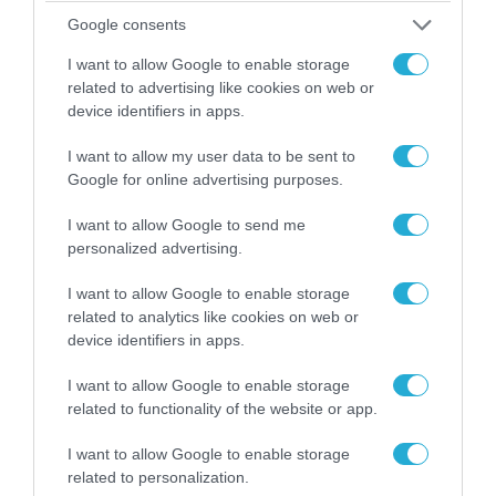
Google consents
06.08.2026 | 14:02
«Επιχείρηση ελεύθερα πεζοδρόμια» στην
I want to allow Google to enable storage
Αθήνα: Απομακρύνθηκαν παράνομα
related to advertising like cookies on web or
αντικείμενα από κοινόχρηστους χώρους
device identifiers in apps.
I want to allow my user data to be sent to
Google for online advertising purposes.
I want to allow Google to send me
personalized advertising.
I want to allow Google to enable storage
related to analytics like cookies on web or
device identifiers in apps.
I want to allow Google to enable storage
related to functionality of the website or app.
06.08.2026 | 09:03
«Οι εντελώς αθώοι»: Η ανάρτηση του Αρκά για
I want to allow Google to enable storage
τα ζώα που χάθηκαν στις πυρκαγιές της
related to personalization.