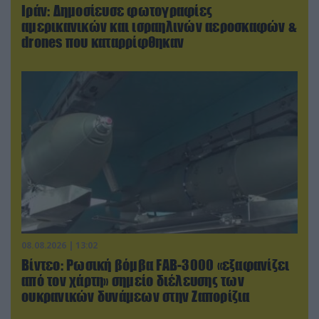
Ιράν: Δημοσίευσε φωτογραφίες
αμερικανικών και ισραηλινών αεροσκαφών &
drones που καταρρίφθηκαν
08.08.2026 | 13:02
Βίντεο: Ρωσική βόμβα FAB-3000 «εξαφανίζει
από τον χάρτη» σημείο διέλευσης των
ουκρανικών δυνάμεων στην Ζαπορίζια