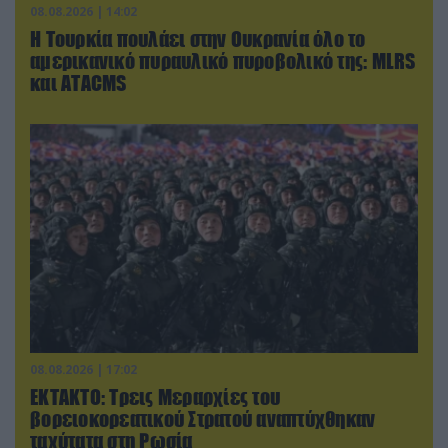
08.08.2026 | 14:02
Η Τουρκία πουλάει στην Ουκρανία όλο το
αμερικανικό πυραυλικό πυροβολικό της: MLRS
και ΑΤΑCMS
08.08.2026 | 17:02
ΕΚΤΑΚΤΟ: Τρεις Μεραρχίες του
βορειοκορεατικού Στρατού αναπτύχθηκαν
ταχύτατα στη Ρωσία