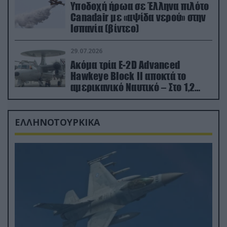
Υποδοχή ήρωα σε Έλληνα πιλότο
Canadair με «αψίδα νερού» στην
Ισπανία (βίντεο)
29.07.2026
Ακόμα τρία E-2D Advanced
Hawkeye Block II αποκτά το
αμερικανικό Ναυτικό – Στο 1,2
δισ.δολάρια το κόστος
ΕΛΛΗΝΟΤΟΥΡΚΙΚΑ