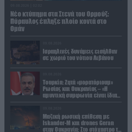
09.08.2026 | 02:02
Νέο κτύπημα στα Στενά του Ορμούζ:
Πύραυλος έπληξε πλοίο κοντά στο
Ομάν
09.08.2026
Ισραηλινές δυνάμεις εισήλθαν
σε χωριό του νότιου Λιβάνου
09.08.2026
Τουρκία: Ζητά «μορατόριουμ»
Ρωσίας και Ουκρανίας – «Η
αμυντική συμφωνία είναι ίδια
με το άρθρο 5 του ΝΑΤΟ» (upd)
09.08.2026
Μαζική ρωσική επίθεση με
Iskander-M και drones Geran
στην Ουκρανία: Στο στόχαστρο το