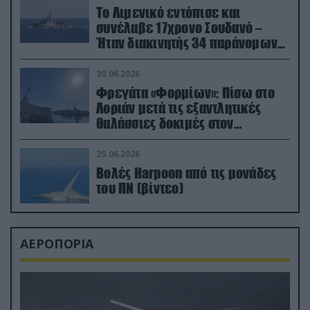
Το Λιμενικό εντόπισε και
συνέλαβε 17χρονο Σουδανό –
Ήταν διακινητής 34 παράνομων
μεταναστών
30.06.2026
Φρεγάτα «Φορμίων»: Πίσω στο
Λοριάν μετά τις εξαντλητικές
θαλάσσιες δοκιμές στον
απαιτητικό Βισκαϊκό
25.06.2026
Βολές Harpoon από τις μονάδες
του ΠΝ (βίντεο)
ΑΕΡΟΠΟΡΙΑ