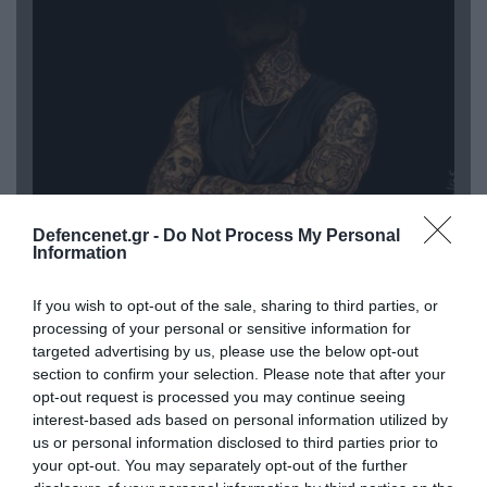
Defencenet.gr -
Do Not Process My Personal
08.08.2026 | 09:02
Information
«Η απόλυτη τραγωδία»: Η «αιχμηρή» ανάρτηση
του Αρκά για τα τατουάζ (φωτο)
If you wish to opt-out of the sale, sharing to third parties, or
processing of your personal or sensitive information for
targeted advertising by us, please use the below opt-out
section to confirm your selection. Please note that after your
opt-out request is processed you may continue seeing
interest-based ads based on personal information utilized by
us or personal information disclosed to third parties prior to
your opt-out. You may separately opt-out of the further