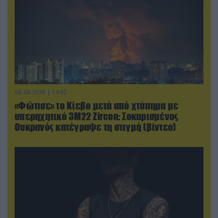
08.08.2026 | 14:02
«Φώτισε» το Κίεβο μετά από χτύπημα με
υπερηχητικό 3M22 Zircon: Σοκαρισμένος
Ουκρανός κατέγραψε τη στιγμή (βίντεο)