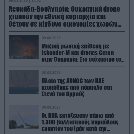
09.08.2026 | 12:02
Λευκάδα-Βουλγαρία: Ουκρανικά drone
χτυπούν την εθνική κυριαρχία και
θέτουν σε κίνδυνο οικονομίες χωρών
του ΝΑΤΟ
09.08.2026
Μαζική ρωσική επίθεση με
Iskander-M και drones Geran
στην Ουκρανία: Στο στόχαστρο το
εργοστάσιο των Flamingo
08.08.2026
Πλοίο της ADNOC των ΗΑΕ
κτυπήθηκε από πύραυλο στα
Στενά του Ορμούζ
08.08.2026
Οι ΗΠΑ εκτόξευσαν πάνω από
1.300 βαλλιστικούς πυραύλους
εναντίον του Ιράν κατά την