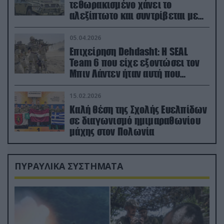
τεθωρακισμένο χάνει το
αλεξίπτωτο και συντρίβεται με
ορμή στο έδαφος (βίντεο)
05.04.2026
Επιχείρηση Dehdasht: Η SEAL
Team 6 που είχε εξοντώσει τον
Μπιν Λάντεν ήταν αυτή που
διέσωσε τον πιλότο του F-15
15.02.2026
Καλή θέση της Σχολής Ευελπίδων
σε διαγωνισμό ημιμαραθωνίου
μάχης στον Πολωνία
ΠΥΡΑΥΛΙΚΑ ΣΥΣΤΗΜΑΤΑ