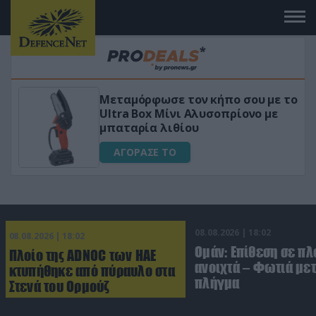
σε τον κήπο σου με το
«Μαγική» φόρμου
 Μίνι Αλυσοπρίονο με
για αύξηση της 
λιθίου
ΑΓΟΡΑΣΕ ΤΟ
 ΤΟ
08.08.2026 | 18:02
08.08.2026 | 18:02
Ομάν: Επίθεση σε πλ
Πλοίο της ADNOC των ΗΑΕ
ανοιχτά – Φωτιά με
κτυπήθηκε από πύραυλο στα
πλήγμα
Στενά του Ορμούζ