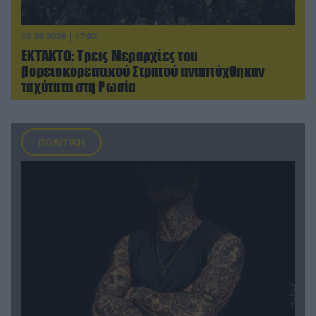
08.08.2026 | 17:02
ΕΚΤΑΚΤΟ: Τρεις Μεραρχίες του
βορειοκορεατικού Στρατού αναπτύχθηκαν
ταχύτατα στη Ρωσία
ΠΟΛΙΤΙΚΗ