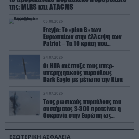
της: MLRS και ΑΤΑCMS
05.08.2026
Freyja: Το «plan Β» των
Ευρωπαίων στην έλλειψη των
Patriot – Τα 10 κράτη που
συμμετέχουν στο δίκτυο
συνεργασίας
24.07.2026
Οι ΗΠΑ ανέπτυξε τους υπερ-
υπερηχητικούς πυραύλους
Dark Eagle με μέτωπο την Κίνα
24.07.2026
Τους ρωσικούς πυραύλους του
συστήματος S-300 προτείνει η
Ουκρανία στην Ευρώπη ως
αντιβαλλιστικό σύστημα
ΕΣΩΤΕΡΙΚΗ ΑΣΦΑΛΕΙΑ