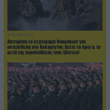
07.08.2026 | 19:02
Απετράπη το εγχείρημα Ουκρανών για
αντεπίθεση στο Κολομίγτσι: Δείτε το πριν & το
μετά της προσπάθειάς τους (βίντεο)