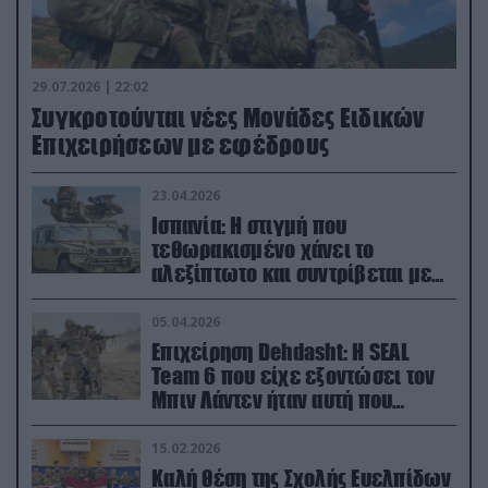
29.07.2026 | 22:02
Συγκροτούνται νέες Μονάδες Ειδικών
Επιχειρήσεων με εφέδρους
23.04.2026
Ισπανία: Η στιγμή που
τεθωρακισμένο χάνει το
αλεξίπτωτο και συντρίβεται με
ορμή στο έδαφος (βίντεο)
05.04.2026
Επιχείρηση Dehdasht: Η SEAL
Team 6 που είχε εξοντώσει τον
Μπιν Λάντεν ήταν αυτή που
διέσωσε τον πιλότο του F-15
15.02.2026
Καλή θέση της Σχολής Ευελπίδων