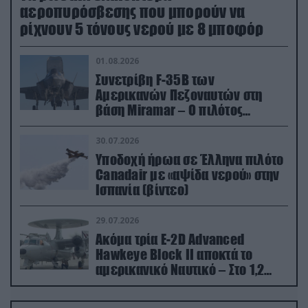
αεροπυρόσβεσης που μπορούν να
ρίχνουν 5 τόνους νερού με 8 μποφόρ
01.08.2026
Συνετρίβη F-35B των
Αμερικανών Πεζοναυτών στη
βάση Miramar – Ο πιλότος
εκτινάχθηκε εγκαίρως
30.07.2026
Υποδοχή ήρωα σε Έλληνα πιλότο
Canadair με «αψίδα νερού» στην
Ισπανία (βίντεο)
29.07.2026
Ακόμα τρία E-2D Advanced
Hawkeye Block II αποκτά το
αμερικανικό Ναυτικό – Στο 1,2
δισ.δολάρια το κόστος