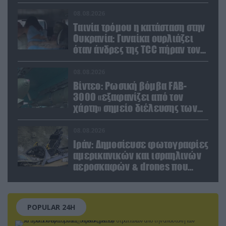
βοήθεια προς την Ουκρανία
08.08.2026
Ταινία τρόμου η κατάσταση στην
Ουκρανία: Γυναίκα ουρλιάζει
όταν άνδρες της TCC πήραν τον
σύντροφό της (βίντεο)
08.08.2026
Βίντεο: Ρωσική βόμβα FAB-
3000 «εξαφανίζει από τον
χάρτη» σημείο διέλευσης των
ουκρανικών δυνάμεων στην
Ζαπορίζια
08.08.2026
Ιράν: Δημοσίευσε φωτογραφίες
αμερικανικών και ισραηλινών
αεροσκαφών & drones που
καταρρίφθηκαν
POPULAR 24H