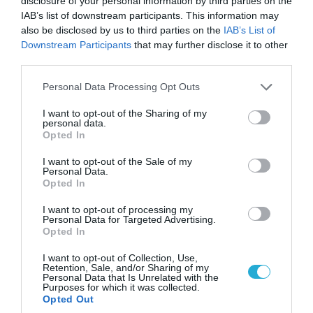
disclosure of your personal information by third parties on the
IAB’s list of downstream participants. This information may
also be disclosed by us to third parties on the
IAB’s List of
Downstream Participants
that may further disclose it to other
third parties.
Please note that this website/app uses one or more Google
Personal Data Processing Opt Outs
services and may gather and store information including but
not limited to your visit or usage behaviour. You may click to
I want to opt-out of the Sharing of my
personal data.
grant or deny consent to Google and its third-party tags to
Opted In
use your data for below specified purposes in below Google
consent section.
I want to opt-out of the Sale of my
Personal Data.
Opted In
06.08.2026 | 14:02
«Επιχείρηση ελεύθερα πεζοδρόμια» στην
I want to opt-out of processing my
Personal Data for Targeted Advertising.
Αθήνα: Απομακρύνθηκαν παράνομα
Opted In
αντικείμενα από κοινόχρηστους χώρους
I want to opt-out of Collection, Use,
Retention, Sale, and/or Sharing of my
Personal Data that Is Unrelated with the
Purposes for which it was collected.
Opted Out