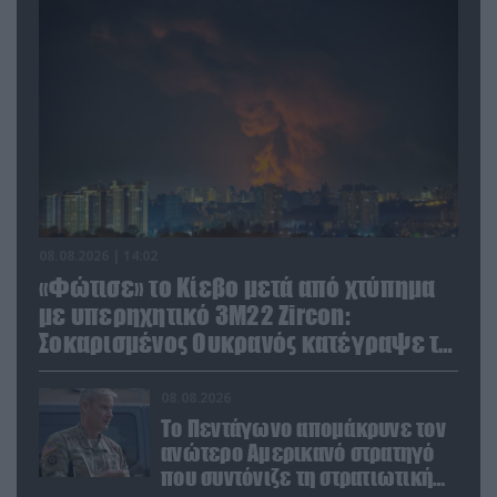
08.08.2026 | 14:02
«Φώτισε» το Κίεβο μετά από χτύπημα
με υπερηχητικό 3M22 Zircon:
Σοκαρισμένος Ουκρανός κατέγραψε τη
στιγμή (βίντεο)
08.08.2026
Το Πεντάγωνο απομάκρυνε τον
ανώτερο Αμερικανό στρατηγό
που συντόνιζε τη στρατιωτική