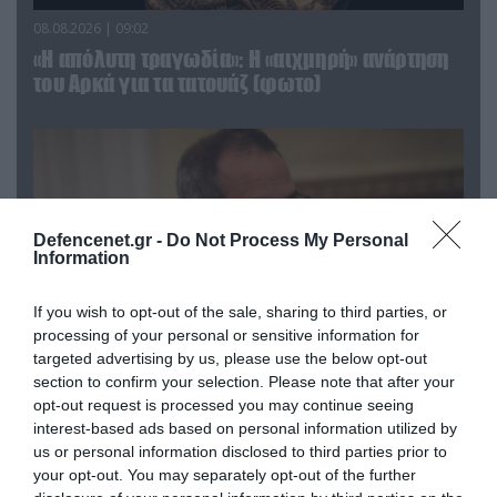
08.08.2026 | 09:02
«Η απόλυτη τραγωδία»: Η «αιχμηρή» ανάρτηση
του Αρκά για τα τατουάζ (φωτο)
Defencenet.gr -
Do Not Process My Personal
Information
If you wish to opt-out of the sale, sharing to third parties, or
processing of your personal or sensitive information for
targeted advertising by us, please use the below opt-out
section to confirm your selection. Please note that after your
07.08.2026 | 20:02
opt-out request is processed you may continue seeing
Ο Γιάννης Αλαφούζος «τέλειωσε» τον
interest-based ads based on personal information utilized by
us or personal information disclosed to third parties prior to
Κωνσταντίνο Ζούλα από τον ΣΚΑΪ – Ο λόγος της
your opt-out. You may separately opt-out of the further
απομάκρυνσής του