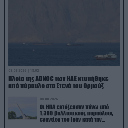
08.08.2026 | 18:02
Πλοίο της ADNOC των ΗΑΕ κτυπήθηκε
από πύραυλο στα Στενά του Ορμούζ
08.08.2026
Οι ΗΠΑ εκτόξευσαν πάνω από
1.300 βαλλιστικούς πυραύλους
εναντίον του Ιράν κατά την
διάρκεια του πολέμου