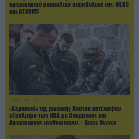
αμερικανικό πυραυλικό πυροβολικό της: MLRS
και ΑΤΑCMS
07.08.2026 | 18:02
«Κεραυνοί» της ρωσικής Βοστόκ κατέκαψαν
εξοπλισμό των ΗΠΑ με Ουκρανούς και
Αμερικανούς μισθοφόρους – Δείτε βίντεο