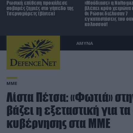
Ρωσική επίθεση προκάλεσε
«Μούδιασε» η Naftoga
σοβαρές ζημιές στο γήπεδο της
βλέπει κρύο χειμώνα σ
Τσερνομόρετς (βίντεο)
Οι Ρώσοι διέλυσαν 7
εγκαταστάσεις του ου
κολοσσού!
ΑΜΥΝΑ
ΜΜΕ
Λίστα Πέτσα: «Φωτιά» στη
βάζει η εξεταστική για τα
κυβέρνησης στα ΜΜΕ