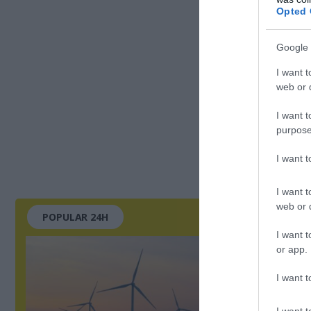
Opted 
Google 
I want t
web or d
I want t
purpose
I want 
I want t
web or d
POPULAR 24H
I want t
or app.
I want t
I want t