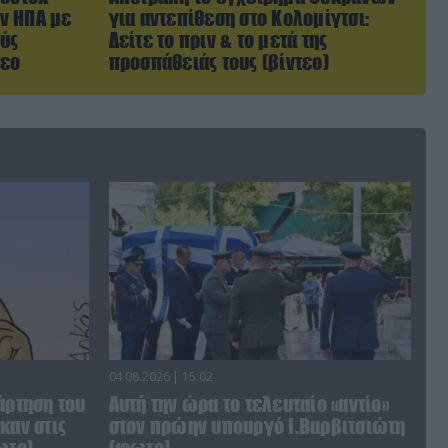
ν ΗΠΑ με
για αντεπίθεση στο Κολομίγτσι:
ύς
Δείτε το πριν & το μετά της
τεο
προσπάθειάς τους (βίντεο)
04.08.2026 | 15:02
άρτηση του
Αυτή την ώρα το τελευταίο «αντίο»
καν στις
στον πρώην υπουργό Ι.Βαρβιτσιώτη