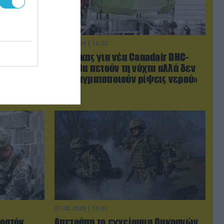
07.08.2026 | 16:02
ξαπέλυσαν
Κ.Τσίγκας για νέα Canadair DHC-
ικών
515: «Θα πετούν τη νύχτα αλλά δεν
 Πλήγματα
θα πραγματοποιούν ρίψεις νερού»
07.08.2026 | 19:02
Βοστόκ
Απετράπη το εγχείρημα Ουκρανών