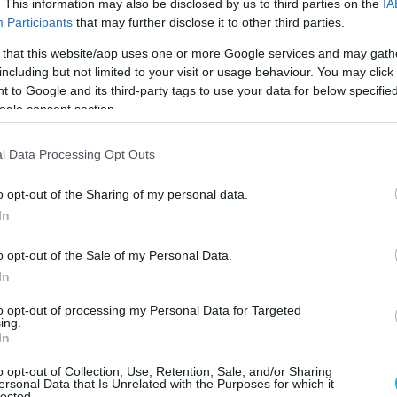
. This information may also be disclosed by us to third parties on the
IA
ο pronews.gr
Participants
that may further disclose it to other third parties.
 that this website/app uses one or more Google services and may gath
including but not limited to your visit or usage behaviour. You may click 
Ο ΑΡΘΡΟ
 to Google and its third-party tags to use your data for below specifi
ogle consent section.
l Data Processing Opt Outs
o opt-out of the Sharing of my personal data.
In
o opt-out of the Sale of my Personal Data.
In
to opt-out of processing my Personal Data for Targeted
ing.
In
o opt-out of Collection, Use, Retention, Sale, and/or Sharing
ersonal Data that Is Unrelated with the Purposes for which it
lected.