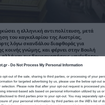
σηκώσει η ελληνική αντιπολίτευση, μετά
ηση του καγκελαρίου της Αυστρίας,
υρτς λόγω σκανδάλου διαφθοράς για
ς κοινής γνώμης, και φέρνει στην Βουλή
, αλλά και τις δημοσκοπήσεις «ανέκδοτο»
ι τον τελευταίο καιρό.
t.gr -
Do Not Process My Personal Information
ρώην πρωθυπουργός, Αλέξης Τσίπρας, και
to opt-out of the sale, sharing to third parties, or processing of your per
νοβουλευτική Ομάδα του ζητά τη σύσταση
formation for targeted advertising by us, please use the below opt-out s
ιτροπής για τα 42 εκατ. ευρώ που
r selection. Please note that after your opt-out request is processed y
eing interest-based ads based on personal information utilized by us or
σε ΜΜΕ μέσω απευθείας αναθέσεων και
disclosed to third parties prior to your opt-out. You may separately opt-
δικασιών όπως καταγγέλλουν.
losure of your personal information by third parties on the IAB’s list of