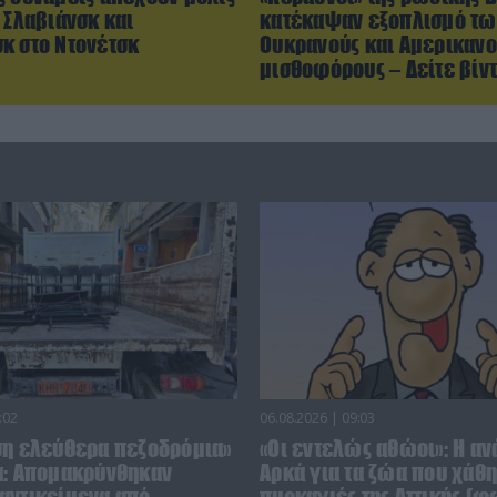
 Σλαβιάνσκ και
κατέκαψαν εξοπλισμό τω
κ στο Ντονέτσκ
Ουκρανούς και Αμερικανο
μισθοφόρους – Δείτε βίν
:02
06.08.2026 | 09:03
ση ελεύθερα πεζοδρόμια»
«Οι εντελώς αθώοι»: Η αν
α: Απομακρύνθηκαν
Αρκά για τα ζώα που χάθη