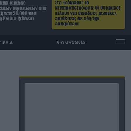
Στο «κόκκινο» το
λάνα ομάδας
Ντνιπροπετρόφσκ: Οι Ουκρανοί
ατών στρατιωτών από
μιλούν για σφοδρές ρωσικές
λή των 30.000 που
επιθέσεις σε όλη την
η Ρωσία (βίντεο)
επικράτεια
Π.ΕΘ.Α
ΒΙΟΜΗΧΑΝΙΑ