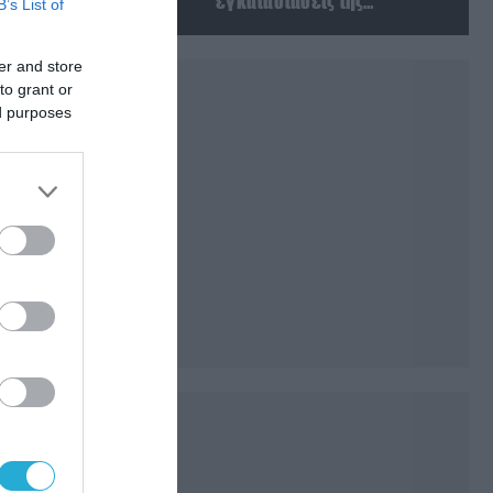
εγκαταστάσεις της
B’s List of
Ουκρανίας – Δύο νεκροί στην
Κριμαία
er and store
to grant or
ed purposes