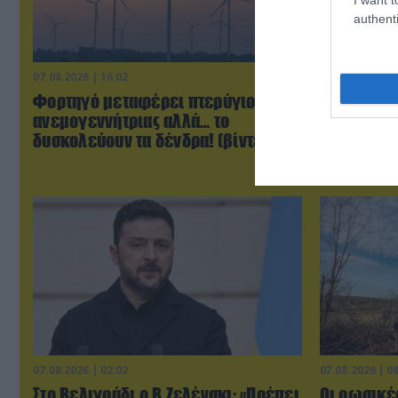
authenti
07.08.2026 | 16:02
07.08.2026 | 2
Φορτηγό μεταφέρει πτερύγιο
Τα πρώτα 
ανεμογεννήτριας αλλά… το
Βορειοκορ
δυσκολεύουν τα δένδρα! (βίντεο)
την αποστ
έφτασαν σ
07.08.2026 | 02:02
07.08.2026 | 0
Στο Βελιγράδι ο Β.Ζελένσκι: «Πρέπει
Οι ρωσικέ