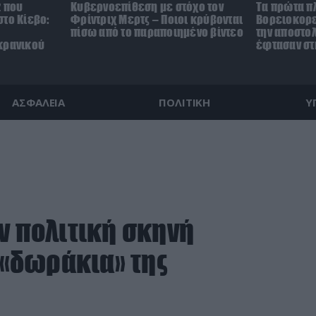
z που
Κυβερνοεπίθεση με στόχο τον
Τα πρώτα π
το Κίεβο:
Φρίντριχ Μερτς – Ποιοι κρύβονται
Βορειοκορε
πίσω από το παραποιημένο βίντεο
την αποστο
κρανικού
έφτασαν στ
ΑΣΦΑΛΕΙΑ
ΠΟΛΙΤΙΚΗ
Υ
ν πολιτική σκηνή
 «δωράκια» της