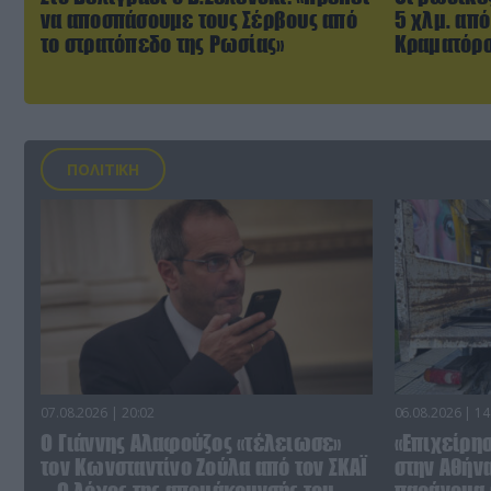
να αποσπάσουμε τους Σέρβους από
5 χλμ. από
το στρατόπεδο της Ρωσίας»
Κραματόρσ
ΠΟΛΙΤΙΚΗ
07.08.2026 | 20:02
06.08.2026 | 14
Ο Γιάννης Αλαφούζος «τέλειωσε»
«Επιχείρη
τον Κωνσταντίνο Ζούλα από τον ΣΚΑΪ
στην Αθήν