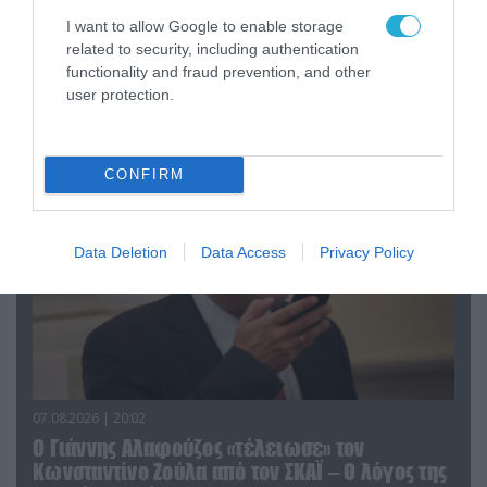
I want to allow Google to enable storage
related to security, including authentication
08.08.2026 | 09:02
functionality and fraud prevention, and other
«Η απόλυτη τραγωδία»: Η «αιχμηρή» ανάρτηση
user protection.
του Αρκά για τα τατουάζ (φωτο)
CONFIRM
Data Deletion
Data Access
Privacy Policy
07.08.2026 | 20:02
Ο Γιάννης Αλαφούζος «τέλειωσε» τον
Κωνσταντίνο Ζούλα από τον ΣΚΑΪ – Ο λόγος της