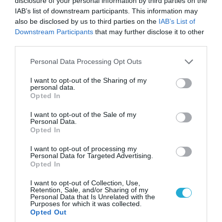
disclosure of your personal information by third parties on the
IAB’s list of downstream participants. This information may
also be disclosed by us to third parties on the
IAB’s List of
Downstream Participants
that may further disclose it to other
third parties.
Please note that this website/app uses one or more Google
Personal Data Processing Opt Outs
services and may gather and store information including but
not limited to your visit or usage behaviour. You may click to
I want to opt-out of the Sharing of my
personal data.
grant or deny consent to Google and its third-party tags to
09.08.2026 | 19:02
Opted In
use your data for below specified purposes in below Google
Ρωσικό Su-34 προκάλεσε τον όλεθρο σε
consent section.
I want to opt-out of the Sale of my
κτίριο με Ουκρανούς στη Ζαπορίζια – Δείτε
Personal Data.
βίντεο
Opted In
I want to opt-out of processing my
Personal Data for Targeted Advertising.
Opted In
ΠΟΛΙΤΙΚΗ
I want to opt-out of Collection, Use,
Retention, Sale, and/or Sharing of my
Personal Data that Is Unrelated with the
Purposes for which it was collected.
Opted Out