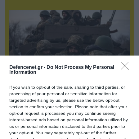
Defencenet.gr -
Do Not Process My Personal
Information
09.08.2026 | 23:02
If you wish to opt-out of the sale, sharing to third parties, or
Νεοσύλλεκτοι Ουκρανοί στρατιώτες και
processing of your personal or sensitive information for
υπάλληλοι της TCC έτρεχαν πανικόβλητοι
targeted advertising by us, please use the below opt-out
section to confirm your selection. Please note that after your
αλλά… εξοντώθηκαν – Δείτε βίντεο
opt-out request is processed you may continue seeing
interest-based ads based on personal information utilized by
us or personal information disclosed to third parties prior to
your opt-out. You may separately opt-out of the further