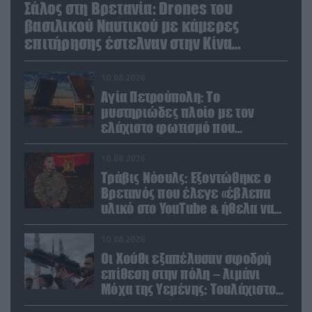
Σάλος στη Βρετανία: Drones του
βασιλικού Ναυτικού με κάμερες
επιτήρησης έστελναν στην Κίνα
απόρρητες πληροφορίες!
10.08.2026
Αγία Πετρούπολη: Το
μυστηριώδες πλοίο με τον
ελάχιστο φωτισμό που
προκάλεσε την περιέργεια
κατοίκων και περαστικών
10.08.2026
Τράβις Νόουλς: Εξοντώθηκε ο
Βρετανός που έλεγε «έβλεπα
υλικό στο YouTube & ήθελα να
καθαρίσω τους Ρώσους»
(βίντεο)
10.08.2026
Οι Χούθι εξαπέλυσαν σφοδρή
επίθεση στην πόλη – λιμάνι
Μόχα της Υεμένης: Toυλάχιστον
επτά νεκροί (βίντεο)