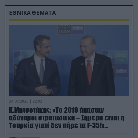
ΕΘΝΙΚΑ ΘΕΜΑΤΑ
24.07.2026 | 22:02
Κ.Μητσοτάκης: «Το 2019 ήμασταν
αδύναμοι στρατιωτικά – Σήμερα είναι η
Τουρκία γιατί δεν πήρε τα F-35!»
(βίντεο)