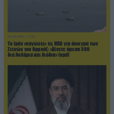
09.08.2026 | 13:02
Το Ιράν «παγώνει» τις ΗΠΑ για άνοιγμα των
Στενών του Ορμούζ: «Δίνετε άμεσα 300
δισ.δολάρια και διόδια» (upd)