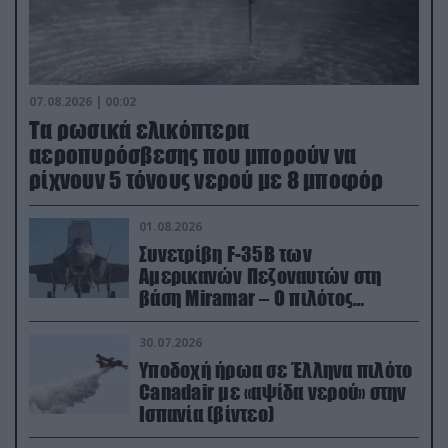
07.08.2026 | 00:02
Τα ρωσικά ελικόπτερα
αεροπυρόσβεσης που μπορούν να
ρίχνουν 5 τόνους νερού με 8 μποφόρ
01.08.2026
Συνετρίβη F-35B των
Αμερικανών Πεζοναυτών στη
βάση Miramar – Ο πιλότος
εκτινάχθηκε εγκαίρως
30.07.2026
Υποδοχή ήρωα σε Έλληνα πιλότο
Canadair με «αψίδα νερού» στην
Ισπανία (βίντεο)