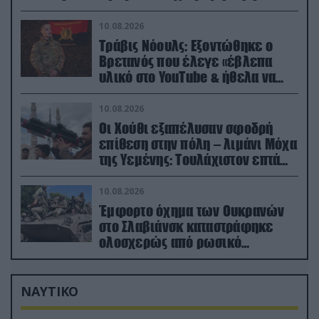
νερό
10.08.2026
Τράβις Νόουλς: Εξοντώθηκε ο
Βρετανός που έλεγε «έβλεπα
υλικό στο YouTube & ήθελα να
καθαρίσω τους Ρώσους» (βίντεο)
10.08.2026
Οι Χούθι εξαπέλυσαν σφοδρή
επίθεση στην πόλη – λιμάνι Μόχα
της Υεμένης: Toυλάχιστον επτά
νεκροί (βίντεο)
10.08.2026
Έμφορτο όχημα των Ουκρανών
στο Σλαβιάνσκ καταστράφηκε
ολοσχερώς από ρωσικό
μαχητικό μέσα στην πόλη!
(βίντεο)
ΝΑΥΤΙΚΟ