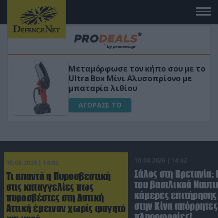
Μεταμόρφωσε τον κήπο σου με το
ικό
Ultra Box Μίνι Αλυσοπρίονο με
μπαταρία λιθίου
ΑΓΟΡΑΣΕ ΤΟ
10.08.2026 | 14:02
10.08.2026 | 14:02
Σάλος στη Βρετανία:
Τι απαντά η Πυροσβεστική
του βασιλικού Ναυτι
στις καταγγελίες πως
κάμερες επιτήρησης
πυροσβέστες στη Δυτική
στην Κίνα απόρρητες
Αττική έμειναν χωρίς φαγητό
πληροφορίες!