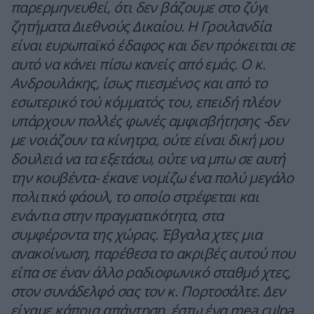
παρερμηνευθεί, ότι δεν βάζουμε στο ζύγι
ζητήματα Διεθνούς Δικαίου. Η Γροιλανδία
είναι ευρωπαϊκό έδαφος και δεν πρόκειται σε
αυτό να κάνει πίσω κανείς από εμάς. Ο κ.
Ανδρουλάκης, ίσως πιεσμένος και από το
εσωτερικό τού κόμματός του, επειδή πλέον
υπάρχουν πολλές φωνές αμφισβήτησης -δεν
με νοιάζουν τα κίνητρα, ούτε είναι δική μου
δουλειά να τα εξετάσω, ούτε να μπω σε αυτή
την κουβέντα- έκανε νομίζω ένα πολύ μεγάλο
πολιτικό φάουλ, το οποίο στρέφεται και
ενάντια στην πραγματικότητα, στα
συμφέροντα της χώρας. Έβγαλα χτες μια
ανακοίνωση, παρέθεσα το ακριβές αυτού που
είπα σε έναν άλλο ραδιοφωνικό σταθμό χτες,
στον συνάδελφό σας τον κ. Πορτοσάλτε. Δεν
είχαμε κάποια απάντηση, έστω ένα mea culpa,