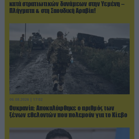
κατά στρατιωτικών δυνάμεων στην Υεμένη –
Πλήγματα & στη Σαουδική Αραβία!
06.08.2026 | 17:02
Ουκρανία: Αποκαλύφθηκε ο αριθμός των
ξένων εθελοντών που πολεμούν για το Κίεβο