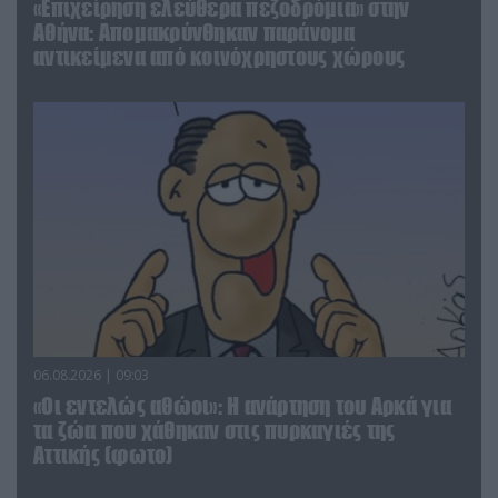
«Επιχείρηση ελεύθερα πεζοδρόμια» στην
Αθήνα: Απομακρύνθηκαν παράνομα
αντικείμενα από κοινόχρηστους χώρους
06.08.2026 | 09:03
«Οι εντελώς αθώοι»: Η ανάρτηση του Αρκά για
τα ζώα που χάθηκαν στις πυρκαγιές της
Αττικής (φωτο)