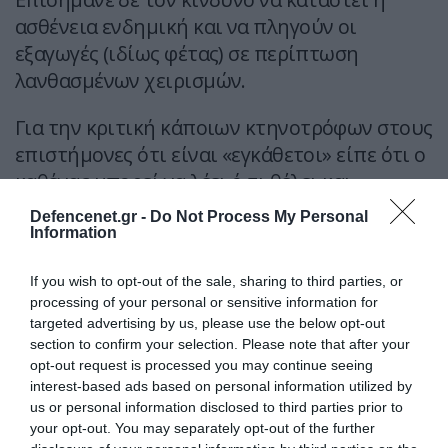
ασθένεια ενδημική και να πληγούν οι
εξαγωγές (ιδίως φέτας) σε περίπτωση
λανθασμένων χειρισμών.
Για την κριτική κάποιων κτηνοτρόφων στους
επιστήμονες ότι είναι «εγκάθετοι» είπε ότι ο
καθένας μπορεί να λέει ό,τι θέλει και
απέρριψε θεωρίες συνωμοσίας ότι
Defencenet.gr -
Do Not Process My Personal
κυβέρνηση και ΕΕ αποκρύπτουν λύσεις.
Information
Υπογράμμισε πως η τρέχουσα στρατηγική
If you wish to opt-out of the sale, sharing to third parties, or
επιτρέπει ταχεία επιστροφή των πληγέντων
processing of your personal or sensitive information for
κτηνοτρόφων στην παραγωγή, ενώ
«μαζικός
targeted advertising by us, please use the below opt-out
εμβολιασμός χωρίς εγκεκριμένο σκεύασμα θα
section to confirm your selection. Please note that after your
opt-out request is processed you may continue seeing
δημιουργούσε σοβαρά και μακροχρόνια
interest-based ads based on personal information utilized by
προβλήματα».
us or personal information disclosed to third parties prior to
your opt-out. You may separately opt-out of the further
Για την δήλωση της κυρίας Καρυστιανού για