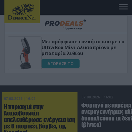
 με το
«Μαγική» φόρμουλα τριβόλι + VI
ο με
για αύξηση της λίμπιντο
ΑΓΟΡΑΣΕ ΤΟ
07.08.2026 | 16:02
07.08.2026 | 16:02
Φορτηγό μεταφέρει
Η πυρκαγιά στην
ανεμογεννήτριας αλ
Αττικοβοιωτία
δυσκολεύουν τα δέν
απελευθέρωσε ενέργεια ίση
(βίντεο)
με 6 ατομικές βόμβες της