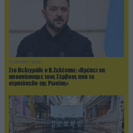
07.08.2026 | 02:02
Στο Βελιγράδι ο Β.Ζελένσκι: «Πρέπει να
αποσπάσουμε τους Σέρβους από το
στρατόπεδο της Ρωσίας»