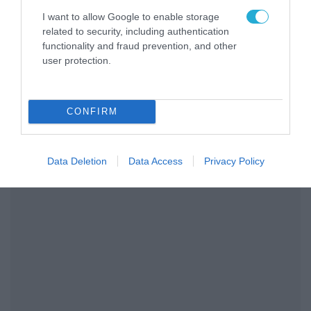
«χονδροειδή fake news». Διευκρίνισε ότι οι
I want to allow Google to enable storage
ευρωβουλευτές της ΝΔ είχαν ψηφίσει κατά
related to security, including authentication
τού να τεθεί το θέμα υπό αρμοδιότητα του
functionality and fraud prevention, and other
Ευρωπαϊκού Κοινοβουλίου, επειδή αποτελεί
user protection.
εθνική αρμοδιότητα – και όχι κατά του
δικαιώματος στις αμβλώσεις.
CONFIRM
ΣΧΟΛΙΑΣΤΕ ΤΟ ΑΡΘΡΟ
Data Deletion
Data Access
Privacy Policy