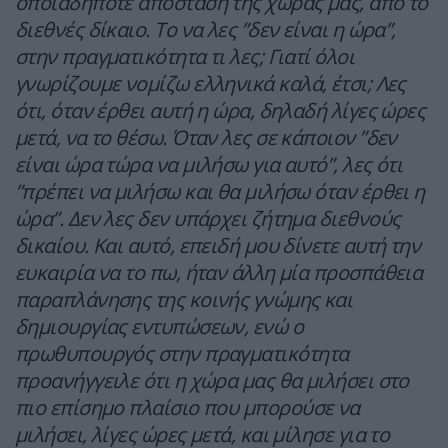
οποιαδήποτε απόσταση της χώρας μας, από το
διεθνές δίκαιο. Το να λες ”δεν είναι η ώρα”,
στην πραγματικότητα τι λες; Γιατί όλοι
γνωρίζουμε νομίζω ελληνικά καλά, έτσι; Λες
ότι, όταν έρθει αυτή η ώρα, δηλαδή λίγες ώρες
μετά, να το θέσω. Όταν λες σε κάποιον ”δεν
είναι ώρα τώρα να μιλήσω για αυτό”, λες ότι
”πρέπει να μιλήσω και θα μιλήσω όταν έρθει η
ώρα”. Δεν λες δεν υπάρχει ζήτημα διεθνούς
δικαίου. Και αυτό, επειδή μου δίνετε αυτή την
ευκαιρία να το πω, ήταν άλλη μία προσπάθεια
παραπλάνησης της κοινής γνώμης και
δημιουργίας εντυπώσεων, ενώ ο
πρωθυπουργός στην πραγματικότητα
προανήγγειλε ότι η χώρα μας θα μιλήσει στο
πιο επίσημο πλαίσιο που μπορούσε να
μιλήσει, λίγες ώρες μετά, και μίλησε για το