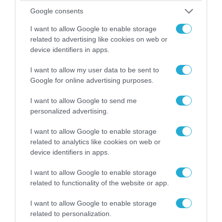
δυνάμεις που δεν παρουσιάζουν
Google consents
κοστολογημένο πρόγραμμα.
I want to allow Google to enable storage
Για το αν η κυρία Καρυστιανού
related to advertising like cookies on web or
device identifiers in apps.
εντάσσεται στο χώρο της Ακροδεξιάς ο κ.
Μαρινάκης είπε ότι αυτό θα το
I want to allow my user data to be sent to
απαντήσει η ίδια με τις θέσεις της.
«Αυτή
Google for online advertising purposes.
τη στιγμή που μιλάμε, πολιτικός μας
I want to allow Google to send me
αντίπαλος δεν είναι η κυρία Καρυστιανού.
personalized advertising.
Η κυρία Καρυστιανού, μέχρι να κάνει
I want to allow Google to enable storage
κόμμα, είναι ένας άνθρωπος που
related to analytics like cookies on web or
αγωνίζεται για την κόρη της»,
σύμφωνα με
device identifiers in apps.
το ΑΠΕ
I want to allow Google to enable storage
Για το αν η ευρω-ομάδα της Νέας
related to functionality of the website or app.
Δημοκρατίας είχε ψηφίσει το 2021 κατά των
I want to allow Google to enable storage
αμβλώσεων ο κ. Μαρινάκης έκανε λόγο για
related to personalization.