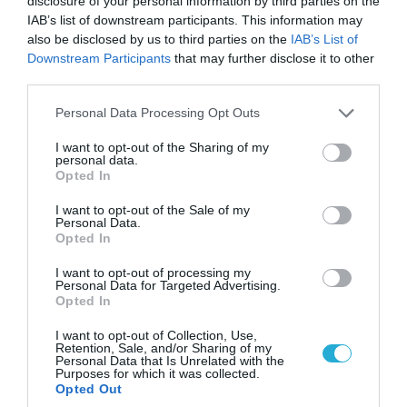
disclosure of your personal information by third parties on the
τις αμβλώσεις και την ανάρτησή της ότι η
IAB’s list of downstream participants. This information may
also be disclosed by us to third parties on the
IAB’s List of
δήλωση αυτή διαστεβλώθηκε, ο κ.
Downstream Participants
that may further disclose it to other
Μαρινάκης είπε ότι κρίνεται «απαράδεκτη»
third parties.
και καθαρά λανθασμένη, χωρίς περιθώριο
Please note that this website/app uses one or more Google
Personal Data Processing Opt Outs
παρερμηνείας. Τόνισε ότι το δικαίωμα στις
services and may gather and store information including but
αμβλώσεις είναι θεσμικά κατοχυρωμένο και
not limited to your visit or usage behaviour. You may click to
I want to opt-out of the Sharing of my
personal data.
αδιαπραγμάτευτο. Ο εκπρόσωπος επισήμανε
grant or deny consent to Google and its third-party tags to
Opted In
use your data for below specified purposes in below Google
ότι η
«ρίζα του προβλήματος» είναι «ένα
consent section.
I want to opt-out of the Sale of my
αντιπολιτευτικό περιβάλλον που ”αναγορεύει”
Personal Data.
νέα πρόσωπα χωρίς να εξετάζει θέσεις ή
Opted In
πρόγραμμα, με αποτέλεσμα να εκτίθεται
I want to opt-out of processing my
Personal Data for Targeted Advertising.
πολιτικά» και άσκησε κριτική σε όσους
Opted In
«αναζητούν σωτήρες» μόνο και μόνο επειδή
I want to opt-out of Collection, Use,
θέλουν να «πέσει η κυβέρνηση».
Ανέφερε ότι
Retention, Sale, and/or Sharing of my
η Νέα Δημοκρατία αντέχει λόγω προτάσεων
Personal Data that Is Unrelated with the
Purposes for which it was collected.
και έργου, σε αντίθεση με αντιπολιτευτικές
Opted Out