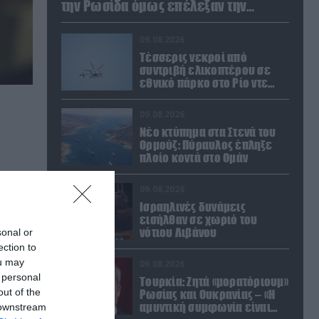
την Ρωσίδα όμως επέλεξαν την
απέλαση
09.08.2026
Τέσσερις νεκροί από
συντριβή ελικοπτέρου σε
εθνικό πάρκο στο Ρίο ντε
Τζανέιρο (βίντεο)
09.08.2026
Νέο κτύπημα στα Στενά του
Ορμούζ: Πύραυλος έπληξε
πλοίο κοντά στο Ομάν
09.08.2026
Ισραηλινές δυνάμεις
εισήλθαν σε χωριό του
νότιου Λιβάνου
sonal or
ection to
ou may
09.08.2026
 personal
Τουρκία: Ζητά «μορατόριουμ»
out of the
Ρωσίας και Ουκρανίας – «Η
αμυντική συμφωνία είναι
 downstream