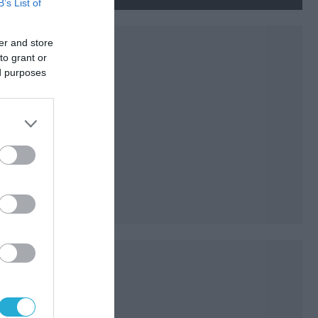
ίδια με το άρθρο 5 του ΝΑΤΟ»
B’s List of
(upd)
er and store
to grant or
ed purposes