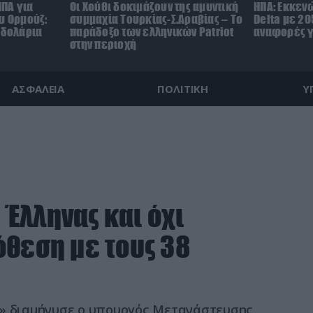
ΗΠΑ για
Οι Χούθι δοκιμάζουν της αμυντική
ΗΠΑ: Εκκεν
υ Ορμούζ:
συμμαχία Τουρκίας-Σ.Αραβίας – Το
Delta με 20
.δολάρια
παράδοξο των ελληνικών Patriot
αναφορές γ
στην περιοχή
ΑΣΦΑΛΕΙΑ
ΠΟΛΙΤΙΚΗ
Υ
Έλληνας και όχι
όθεση με τους 38
η» διαμήνυσε ο υπουργός Μετανάστευσης