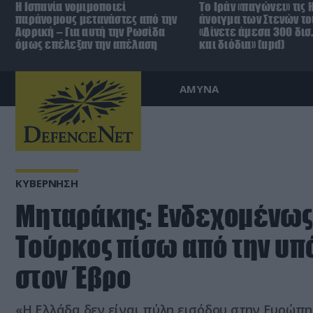
Η Ισπανία νομιμοποιεί
Το Ιράν «παγώνει» τις 
παράνομους μετανάστες από την
άνοιγμα των Στενών το
Αφρική – Για αυτή την Ρωσίδα
«Δίνετε άμεσα 300 δισ
όμως επέλεξαν την απέλαση
και διόδια» (upd)
ΑΜΥΝΑ
ΚΥΒΕΡΝΗΣΗ
Μηταράκης: Ενδεχομένως 
Τούρκος πίσω από την υπ
στον Έβρο
«Η Ελλάδα δεν είναι πύλη εισόδου στην Ευρώπ