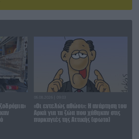
06.08.2026 | 09:03
ζοδρόμια»
«Οι εντελώς αθώοι»: Η ανάρτηση του
ηκαν
Αρκά για τα ζώα που χάθηκαν στις
πό
πυρκαγιές της Αττικής (φωτο)