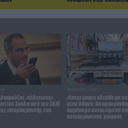
:02
06.08.2026 | 14:02
 Αλαφούζος «τέλειωσε»
«Επιχείρηση ελεύθερα πε
ντίνο Ζούλα από τον ΣΚΑΪ
στην Αθήνα: Απομακρύνθ
 της απομάκρυνσής του
παράνομα αντικείμενα α
κοινόχρηστους χώρους