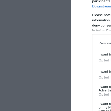
participants
Downstream 
Please note
information 
deny consent
in below Go
Persona
I want t
Opted 
I want t
Opted 
I want 
Advertis
Opted 
I want t
of my P
was col