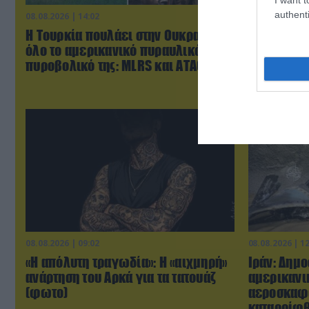
authenti
08.08.2026 | 14:02
08.08.2026 | 1
Η Τουρκία πουλάει στην Ουκρανία
ΕΚΤΑΚΤΟ: 
όλο το αμερικανικό πυραυλικό
βορειοκορ
πυροβολικό της: MLRS και ΑΤΑCMS
αναπτύχθη
08.08.2026 | 09:02
08.08.2026 | 1
«Η απόλυτη τραγωδία»: Η «αιχμηρή»
Ιράν: Δημ
ανάρτηση του Αρκά για τα τατουάζ
αμερικανι
(φωτο)
αεροσκαφ
καταρρίφ