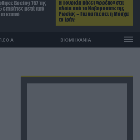
Η Τουρκία βάζει «φρένο» στα
ώθηκε Boeing 757 της
πλοία από το Νοβοροσίσκ της
5 επιβάτες μετά από
Ρωσίας – Για να πιέσει η Μόσχα
ια καπνό
το Ιράν;
Π.ΕΘ.Α
ΒΙΟΜΗΧΑΝΙΑ