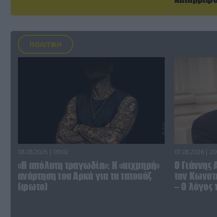
ΠΟΛΙΤΙΚΗ
08.08.2026 | 09:02
07.08.2026 | 20
«Η απόλυτη τραγωδία»: Η «αιχμηρή»
Ο Γιάννης
ανάρτηση του Αρκά για τα τατουάζ
τον Κωνστα
(φωτο)
– Ο λόγος