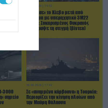
08.08.2026 | 14:02
φωνίας
«Φώτισε» το Κίεβο μετά από
ιστάν θα
χτύπημα με υπερηχητικό 3M22
λαμαμπάντ
Zircon: Σοκαρισμένος Ουκρανός
κατέγραψε τη στιγμή (βίντεο)
08.08.2026 | 17:02
AB-3000
Σε «αναμμένα κάρβουνα» η Τουρκία:
η» σημείο
Περιορίζει την κίνηση πλοίων από
ών
την Μαύρη Θάλασσα