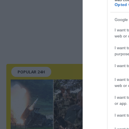
Opted 
Google 
I want t
web or d
I want t
purpose
I want 
POPULAR 24H
I want t
web or d
I want t
or app.
I want t
I want t