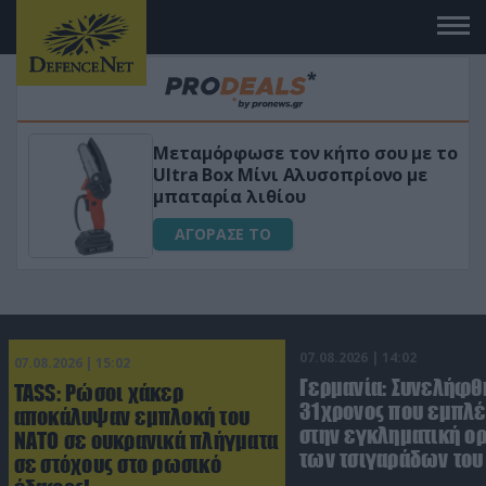
Μεταμόρφωσε τον κήπο σου με το
«Μαγι
Ultra Box Μίνι Αλυσοπρίονο με
για αύ
μπαταρία λιθίου
ΑΓΟ
ΑΓΟΡΑΣΕ ΤΟ
07.08.2026 | 14:02
07.08.2026 | 15:02
Γερμανία: Συνελήφθ
TASS: Ρώσοι χάκερ
31χρονος που εμπλέ
αποκάλυψαν εμπλοκή του
στην εγκληματική 
ΝΑΤΟ σε ουκρανικά πλήγματα
των τσιγαράδων του 
σε στόχους στο ρωσικό