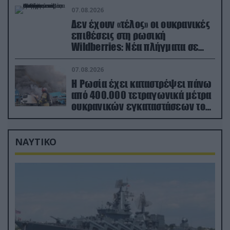
εξοπλισμό
07.08.2026
Δεν έχουν «τέλος» οι ουκρανικές
επιθέσεις στη ρωσική
Wildberries: Νέα πλήγματα σε
εγκαταστάσεις στα Ουράλια
07.08.2026
Η Ρωσία έχει καταστρέψει πάνω
από 400.000 τετραγωνικά μέτρα
ουκρανικών εγκαταστάσεων τον
Ιούλιο
ΝΑΥΤΙΚΟ