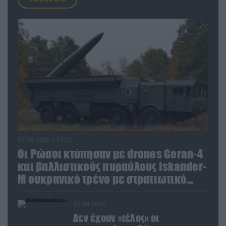
07.08.2026 | 14:02
Οι Ρώσοι κτύπησαν με drones Geran-4
και βαλλιστικούς πυραύλους Iskander-
M ουκρανικό τρένο με στρατιωτικό
εξοπλισμό
07.08.2026
Δεν έχουν «τέλος» οι