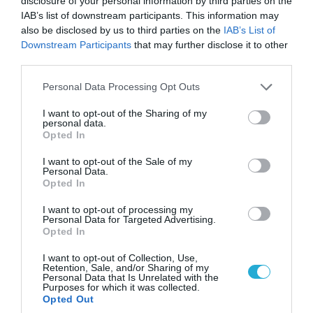
disclosure of your personal information by third parties on the
IAB’s list of downstream participants. This information may
also be disclosed by us to third parties on the
IAB’s List of
Downstream Participants
that may further disclose it to other
third parties.
Please note that this website/app uses one or more Google
Personal Data Processing Opt Outs
services and may gather and store information including but
not limited to your visit or usage behaviour. You may click to
I want to opt-out of the Sharing of my
personal data.
grant or deny consent to Google and its third-party tags to
Opted In
use your data for below specified purposes in below Google
consent section.
I want to opt-out of the Sale of my
Personal Data.
Opted In
04.08.2026 | 15:02
Αυτή την ώρα το τελευταίο «αντίο» στον πρώην
I want to opt-out of processing my
Personal Data for Targeted Advertising.
υπουργό Ι.Βαρβιτσιώτη (φωτο)
Opted In
I want to opt-out of Collection, Use,
Retention, Sale, and/or Sharing of my
Personal Data that Is Unrelated with the
Purposes for which it was collected.
Opted Out