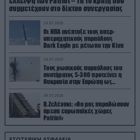
έλλειψη των Patriot – Τα 10 κράτη που
συμμετέχουν στο δίκτυο συνεργασίας
24.07.2026
Οι ΗΠΑ ανέπτυξε τους υπερ-
υπερηχητικούς πυραύλους
Dark Eagle με μέτωπο την Κίνα
24.07.2026
Τους ρωσικούς πυραύλους του
συστήματος S-300 προτείνει η
Ουκρανία στην Ευρώπη ως
αντιβαλλιστικό σύστημα
09.07.2026
Β.Ζελένσκι: «Θα μας παραδώσουν
άμεσα ευρωπαϊκές χώρες
Patriot»
ΕΣΩΤΕΡΙΚΗ ΑΣΦΑΛΕΙΑ