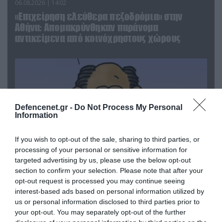
06.08.2026 | 14:02
«Επιχείρηση ελεύθερα πεζοδρόμια» στην
Αθήνα: Απομακρύνθηκαν παράνομα
αντικείμενα από κοινόχρηστους χώρους
Defencenet.gr -
Do Not Process My Personal
Information
If you wish to opt-out of the sale, sharing to third parties, or
processing of your personal or sensitive information for
targeted advertising by us, please use the below opt-out
section to confirm your selection. Please note that after your
06.08.2026 | 09:03
opt-out request is processed you may continue seeing
interest-based ads based on personal information utilized by
«Οι εντελώς αθώοι»: Η ανάρτηση του Αρκά για
us or personal information disclosed to third parties prior to
τα ζώα που χάθηκαν στις πυρκαγιές της
your opt-out. You may separately opt-out of the further
Αττικής (φωτο)