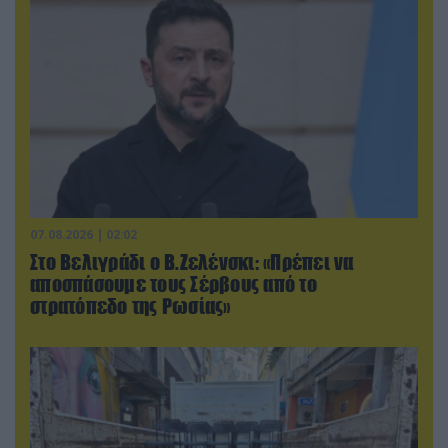
07.08.2026 | 02:02
Στο Βελιγράδι ο Β.Ζελένσκι: «Πρέπει να
αποσπάσουμε τους Σέρβους από το
στρατόπεδο της Ρωσίας»