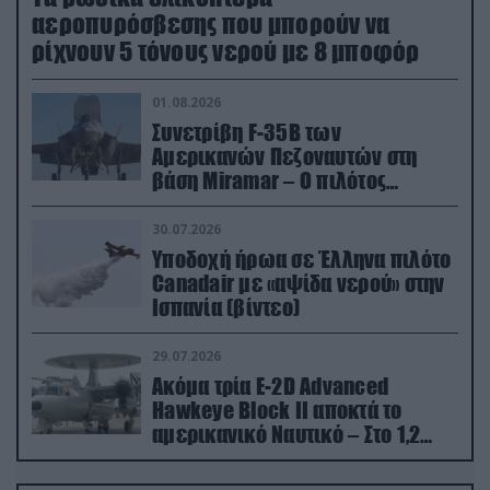
αεροπυρόσβεσης που μπορούν να
ρίχνουν 5 τόνους νερού με 8 μποφόρ
01.08.2026
Συνετρίβη F-35B των
Αμερικανών Πεζοναυτών στη
βάση Miramar – Ο πιλότος
εκτινάχθηκε εγκαίρως
30.07.2026
Υποδοχή ήρωα σε Έλληνα πιλότο
Canadair με «αψίδα νερού» στην
Ισπανία (βίντεο)
29.07.2026
Ακόμα τρία E-2D Advanced
Hawkeye Block II αποκτά το
αμερικανικό Ναυτικό – Στο 1,2
δισ.δολάρια το κόστος