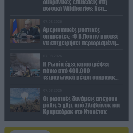
ουκρανικές επιθέσεις στη
ρωσική Wildberries: Νέα
πλήγματα σε εγκαταστάσεις στα
Ουράλια
07.08.2026
Αμερικανικές μυστικές
υπηρεσίες: «Ο Β.Πούτιν μπορεί
να επιχειρήσει περιορισμένη
στρατιωτική επιχείρηση στην
Ευρώπη»
07.08.2026
Η Ρωσία έχει καταστρέψει
πάνω από 400.000
τετραγωνικά μέτρα ουκρανικών
εγκαταστάσεων τον Ιούλιο
07.08.2026
Οι ρωσικές δυνάμεις απέχουν
μόλις 5 χλμ. από Σλαβιάνσκ και
Κραματόρσκ στο Ντονέτσκ