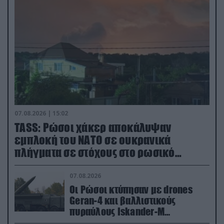
07.08.2026 | 15:02
TASS: Ρώσοι χάκερ αποκάλυψαν
εμπλοκή του ΝΑΤΟ σε ουκρανικά
πλήγματα σε στόχους στο ρωσικό
έδαφος!
07.08.2026
Οι Ρώσοι κτύπησαν με drones
Geran-4 και βαλλιστικούς
πυραύλους Iskander-M
ουκρανικό τρένο με στρατιωτικό