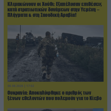
Κλιμακώνουν οι Χούθι: Eξαπέλυσαν επιθέσεις
κατά στρατιωτικών δυνάμεων στην Υεμένη –
Πλήγματα & στη Σαουδική Αραβία!
06.08.2026 | 17:02
Ουκρανία: Αποκαλύφθηκε ο αριθμός των
ξένων εθελοντών που πολεμούν για το Κίεβο