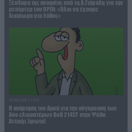
Ξέπλυμα της ανοησίας από τη Α.Γιάμαλη για την
ρεπόρτερ του ΟΡΕΝ: «Όλοι να έχουμε
δικαίωμα στο λάθος»
03.08.2026 | 12:02
Η ανάρτηση του Αρκά για την σύγκρουση των
δύο ελικοπτέρων Bell 214ST στην Ψάθα
Αττικής (φωτο)