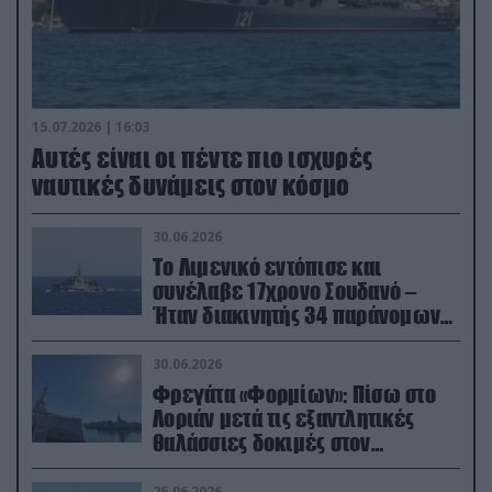
15.07.2026 | 16:03
Aυτές είναι οι πέντε πιο ισχυρές
ναυτικές δυνάμεις στον κόσμο
30.06.2026
Το Λιμενικό εντόπισε και
συνέλαβε 17χρονο Σουδανό –
Ήταν διακινητής 34 παράνομων
μεταναστών
30.06.2026
Φρεγάτα «Φορμίων»: Πίσω στο
Λοριάν μετά τις εξαντλητικές
θαλάσσιες δοκιμές στον
απαιτητικό Βισκαϊκό
25.06.2026