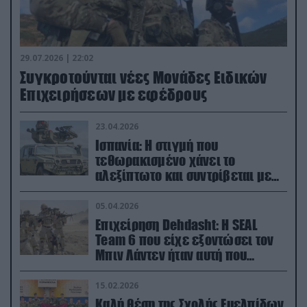
29.07.2026 | 22:02
Συγκροτούνται νέες Μονάδες Ειδικών
Επιχειρήσεων με εφέδρους
23.04.2026
Ισπανία: Η στιγμή που
τεθωρακισμένο χάνει το
αλεξίπτωτο και συντρίβεται με
ορμή στο έδαφος (βίντεο)
05.04.2026
Επιχείρηση Dehdasht: Η SEAL
Team 6 που είχε εξοντώσει τον
Μπιν Λάντεν ήταν αυτή που
διέσωσε τον πιλότο του F-15
15.02.2026
Καλή θέση της Σχολής Ευελπίδων