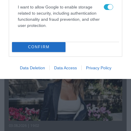
I want to allow Google to enable storage
related to security, including authentication
functionality and fraud prevention, and other
04.08.2026 | 12:02
user protection.
O διευθυντής του OPEN προσπαθεί να τα
«μαζέψει» για τη δημοσιογράφο που γέλασε
σε ρεπορτάζ για τις φωτιές
CONFIRM
Data Deletion
Data Access
Privacy Policy
03.08.2026 | 19:02