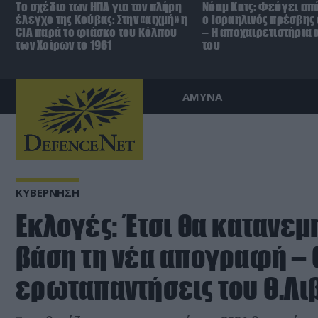
To σχέδιο των ΗΠΑ για τον πλήρη
Νόαμ Κατς: Φεύγει από
έλεγχο της Κούβας: Στην «αιχμή» η
ο Ισραηλινός πρέσβης
CIA παρά το φιάσκο του Κόλπου
– Η αποχαιρετιστήρια
των Χοίρων το 1961
του
ΑΜΥΝΑ
ΚΥΒΕΡΝΗΣΗ
Εκλογές: Έτσι θα κατανεμ
βάση τη νέα απογραφή – Ο
ερωταπαντήσεις του Θ.Λι