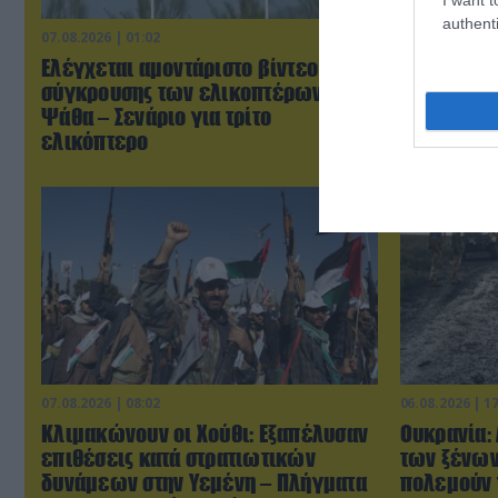
authenti
07.08.2026 | 01:02
07.08.2026 | 0
Ελέγχεται αμοντάριστο βίντεο της
Τουρκικά 
σύγκρουσης των ελικοπτέρων στην
«συνεπλάκ
Ψάθα – Σενάριο για τρίτο
μαχητικά σ
ελικόπτερο
07.08.2026 | 08:02
06.08.2026 | 1
Κλιμακώνουν οι Χούθι: Eξαπέλυσαν
Ουκρανία:
επιθέσεις κατά στρατιωτικών
των ξένων
δυνάμεων στην Υεμένη – Πλήγματα
πολεμούν 