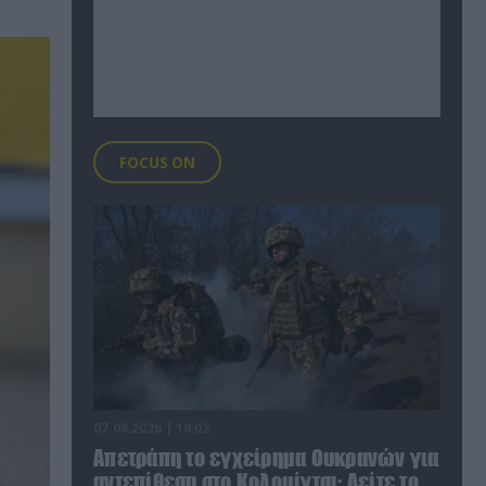
FOCUS ON
07.08.2026 | 19:02
Απετράπη το εγχείρημα Ουκρανών για
αντεπίθεση στο Κολομίγτσι: Δείτε το