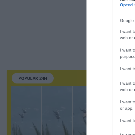
Opted 
Google 
I want t
web or d
I want t
purpose
I want 
POPULAR 24H
I want t
web or d
I want t
or app.
I want t
I want t