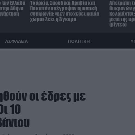
 την Ελλάδα
Τουρκία, Σαουδική Αραβία και
Απετράπη τ
 στην Αθήνα
Πακιστάν υπέγραψαν αμυντική
Ουκρανών γ
 ανάρτησή
συμφωνία: «Δεν στοχεύει καμία
Κολομίγτσι: 
χώρα» λέει η Άγκυρα
μετά της π
(βίντεο)
ΑΣΦΑΛΕΙΑ
ΠΟΛΙΤΙΚΗ
Υ
ηθούν οι έδρες με
ι 10
βάνιου