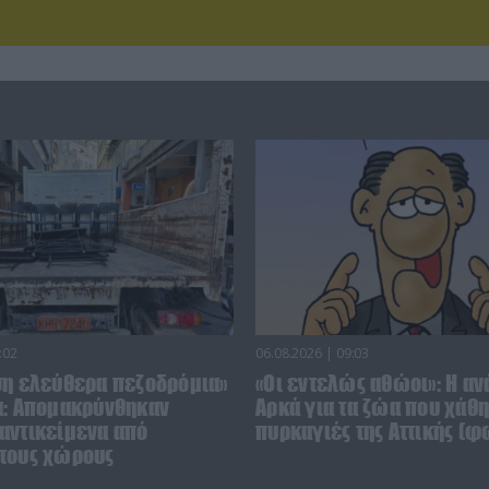
:02
06.08.2026 | 09:03
ση ελεύθερα πεζοδρόμια»
«Οι εντελώς αθώοι»: Η αν
α: Απομακρύνθηκαν
Αρκά για τα ζώα που χάθη
αντικείμενα από
πυρκαγιές της Αττικής (φ
τους χώρους