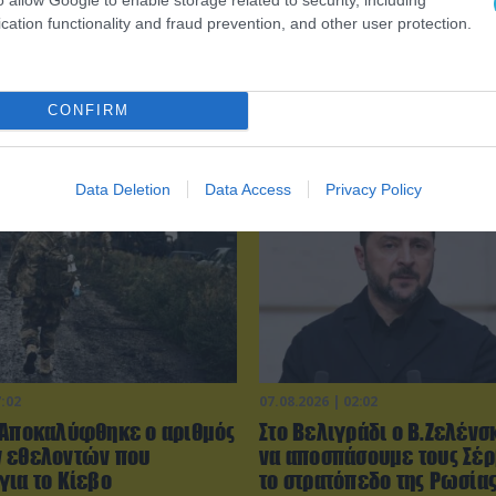
cation functionality and fraud prevention, and other user protection.
0:02
07.08.2026 | 16:02
οπλισμένα F-16
Φορτηγό μεταφέρει πτερ
ησαν» με ελληνικά
ανεμογεννήτριας αλλά… τ
CONFIRM
το Αιγαίο
δυσκολεύουν τα δένδρα! (
Data Deletion
Data Access
Privacy Policy
7:02
07.08.2026 | 02:02
 Αποκαλύφθηκε ο αριθμός
Στο Βελιγράδι ο Β.Ζελένσ
 εθελοντών που
να αποσπάσουμε τους Σέ
για το Κίεβο
το στρατόπεδο της Ρωσίας