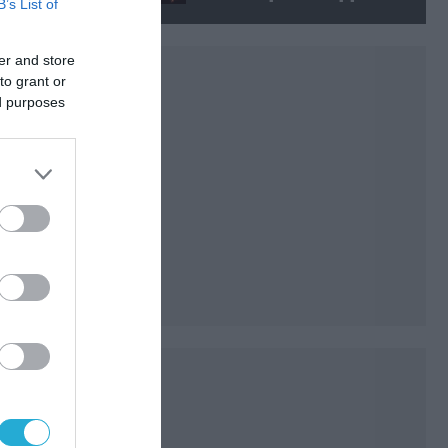
B’s List of
ίση με 6 ατομικές βόμβες της
Χιροσίμα!
er and store
to grant or
ed purposes