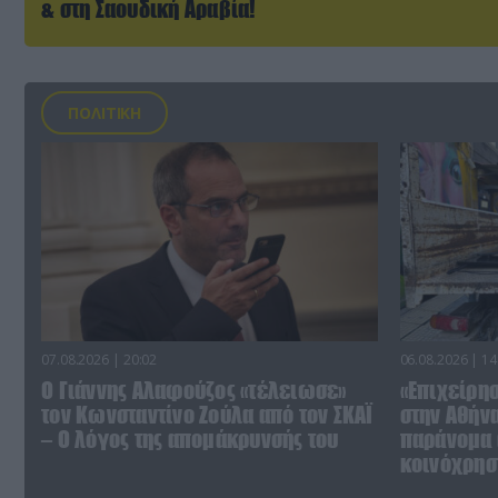
& στη Σαουδική Αραβία!
ΠΟΛΙΤΙΚΗ
07.08.2026 | 20:02
06.08.2026 | 14
Ο Γιάννης Αλαφούζος «τέλειωσε»
«Επιχείρη
τον Κωνσταντίνο Ζούλα από τον ΣΚΑΪ
στην Αθήν
– Ο λόγος της απομάκρυνσής του
παράνομα 
κοινόχρησ