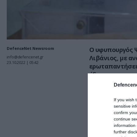
DefenceNet Newsroom
Ο υφυπουργός 
Λιβάνιος, με αν
info@defencenet.gr
23.10.2022 | 05:42
ερωταπαντήσεις
έδρες.
Defencene
Ειδικότερα, στη
του 2021 θα ισχ
If you wish 
sensitive in
Διαβάστε περισ
confirm you
continue se
information 
ΣΧΟΛΙΑΣΤΕ Τ
further disc