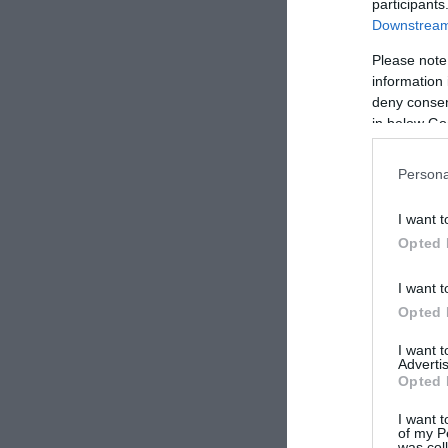
participants
Downstream 
Please note
information 
deny consent
in below Go
Persona
I want t
Opted 
I want t
Opted 
I want 
Advertis
Opted 
I want t
of my P
was col