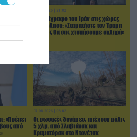
06.08.2026 | 21:02
ύγιο
Τελεσίγραφο του Ιράν στις χώρες
ο
του Κόλπου: «Σταματήστε τον Τραμπ
βίντεο)
αλλιώς θα σας χτυπήσουμε σκληρά»
07.08.2026 | 08:02
κι: «Πρέπει
Οι ρωσικές δυνάμεις απέχουν μόλις
ρβους από
5 χλμ. από Σλαβιάνσκ και
»
Κραματόρσκ στο Ντονέτσκ