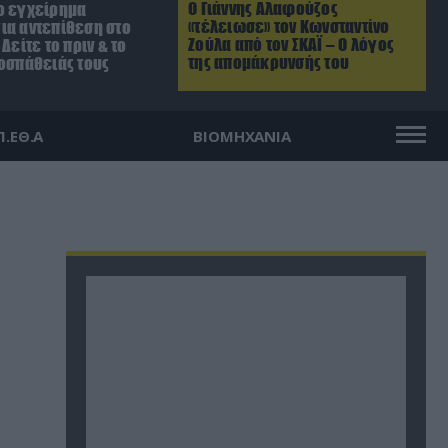
Ο Γιάννης Αλαφούζος
ο εγχείρημα
«τέλειωσε» τον Κωνσταντίνο
ια αντεπίθεση στο
Ζούλα από τον ΣΚΑΪ – Ο λόγος
Δείτε το πριν & το
της απομάκρυνσής του
ροσπάθειάς τους
Π.ΕΘ.Α
ΒΙΟΜΗΧΑΝΙΑ