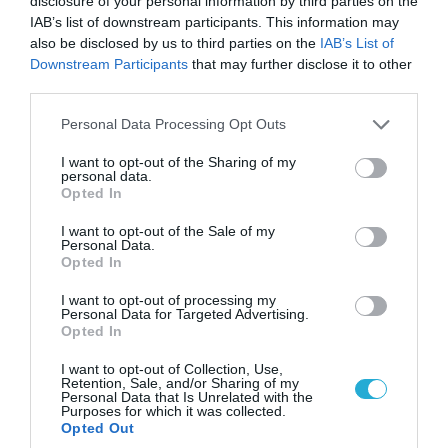
disclosure of your personal information by third parties on the
IAB’s list of downstream participants. This information may
also be disclosed by us to third parties on the
IAB’s List of
Downstream Participants
that may further disclose it to other
third parties.
Please note that this website/app uses one or more Google
Personal Data Processing Opt Outs
services and may gather and store information including but
not limited to your visit or usage behaviour. You may click to
I want to opt-out of the Sharing of my
personal data.
grant or deny consent to Google and its third-party tags to
Opted In
use your data for below specified purposes in below Google
consent section.
I want to opt-out of the Sale of my
Personal Data.
04.08.2026 | 13:02
Opted In
Η ανακοίνωση του Πανελλήνιου Σωματείου
I want to opt-out of processing my
Πυροσβεστών για την δημοσιογράφο του OPEN
Personal Data for Targeted Advertising.
που γέλασε στη φωτιά
Opted In
I want to opt-out of Collection, Use,
Retention, Sale, and/or Sharing of my
Personal Data that Is Unrelated with the
Purposes for which it was collected.
Opted Out