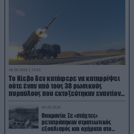
06.08.2026 | 13:02
Το Κίεβο δεν κατάφερε να καταρρίψει
ούτε έναν από τους 38 ρωσικούς
πυραύλους που εκτοξεύτηκαν εναντίον
του
06.08.2026
Ουκρανία: Σε «στάχτες»
μετατράπηκαν στρατιωτικός
εξοπλισμός και οχήματα στο