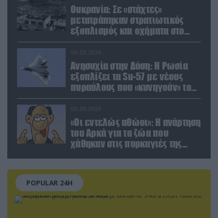
Ουκρανία: Σε «στάχτες»
μετατράπηκαν στρατιωτικός
εξοπλισμός και οχήματα στο
Κίεβο μετά από ρωσικά
πλήγματα (βίντεο)
06.08.2026
Ανησυχία στην Δύση: H Ρωσία
εξοπλίζει τα Su-57 με νέους
πυραύλους που «κυνηγούν» τον
στόχο μέσα από παρεμβολές!
06.08.2026
«Οι εντελώς αθώοι»: Η ανάρτηση
του Αρκά για τα ζώα που
χάθηκαν στις πυρκαγιές της
Αττικής (φωτο)
POPULAR 24H