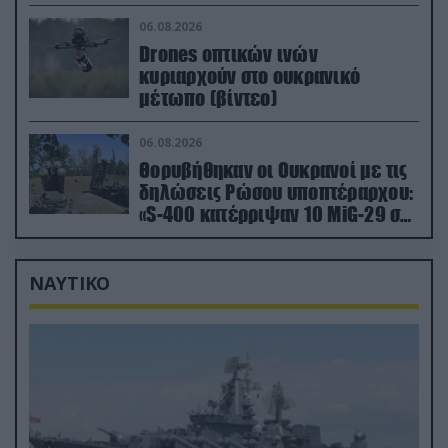
Κίεβο μετά από ρωσικά
πλήγματα (βίντεο)
06.08.2026
Drones οπτικών ινών
κυριαρχούν στο ουκρανικό
μέτωπο (βίντεο)
06.08.2026
Θορυβήθηκαν οι Ουκρανοί με τις
δηλώσεις Ρώσου υποπτέραρχου:
«S-400 κατέρριψαν 10 MiG-29 σε
μόλις μια μέρα!»
ΝΑΥΤΙΚΟ