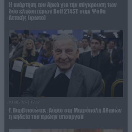
Η ανάρτηση του Αρκά για την σύγκρουση των
δύο ελικοπτέρων Bell 214ST στην Ψάθα
Αττικής (φωτο)
03.08.2026 | 12:02
Γ.Βαρβιτσιώτης: Aύριο στη Μητρόπολη Αθηνών
η κηδεία του πρώην υπουργού