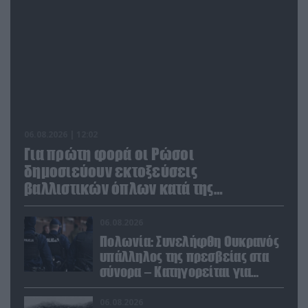
06.08.2026 | 12:02
Για πρώτη φορά οι Ρώσοι
δημοσιεύουν εκτοξεύσεις
βαλλιστικών όπλων κατά της
Ουκρανίας
06.08.2026
Πολωνία: Συνελήφθη Ουκρανός
υπάλληλος της πρεσβείας στα
σύνορα – Κατηγορείται για
μεταφορά μεγάλων ποσών και
χρυσού
06.08.2026