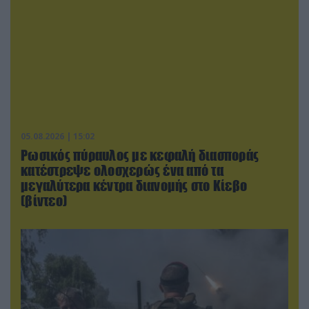
05.08.2026 | 15:02
Ρωσικός πύραυλος με κεφαλή διασποράς
κατέστρεψε ολοσχερώς ένα από τα
μεγαλύτερα κέντρα διανομής στο Κίεβο
(βίντεο)