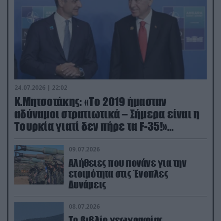
24.07.2026 | 22:02
Κ.Μητσοτάκης: «Το 2019 ήμασταν
αδύναμοι στρατιωτικά – Σήμερα είναι η
Τουρκία γιατί δεν πήρε τα F-35!»
(βίντεο)
09.07.2026
Αλήθειες που πονάνε για την
ετοιμότητα στις Ένοπλες
Δυνάμεις
08.07.2026
Το βιβλίο γεωγραφίας