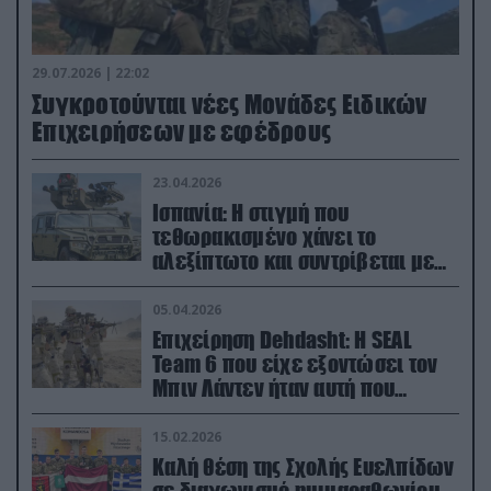
29.07.2026 | 22:02
Συγκροτούνται νέες Μονάδες Ειδικών
Επιχειρήσεων με εφέδρους
23.04.2026
Ισπανία: Η στιγμή που
τεθωρακισμένο χάνει το
αλεξίπτωτο και συντρίβεται με
ορμή στο έδαφος (βίντεο)
05.04.2026
Επιχείρηση Dehdasht: Η SEAL
Team 6 που είχε εξοντώσει τον
Μπιν Λάντεν ήταν αυτή που
διέσωσε τον πιλότο του F-15
15.02.2026
Καλή θέση της Σχολής Ευελπίδων
σε διαγωνισμό ημιμαραθωνίου