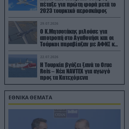
πέταξε για πρώτη φορά μετά το
2023 τουρκικό αεροσκάφος
29.07.2026
Ο Κ.Μητσοτάκης μιλούσε για
αποτροπή στο Αγαθονήσι και οι
Τούρκοι παραβίαζαν με ΑΦΝΣ και
drone
22.07.2026
Η Τουρκία βγάζει ξανά το Oruc
Reis – Νέα NAVTEX για αγωγό
προς τα Κατεχόμενα
ΕΘΝΙΚΑ ΘΕΜΑΤΑ