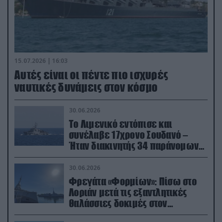
15.07.2026 | 16:03
Aυτές είναι οι πέντε πιο ισχυρές
ναυτικές δυνάμεις στον κόσμο
30.06.2026
Το Λιμενικό εντόπισε και
συνέλαβε 17χρονο Σουδανό –
Ήταν διακινητής 34 παράνομων
μεταναστών
30.06.2026
Φρεγάτα «Φορμίων»: Πίσω στο
Λοριάν μετά τις εξαντλητικές
θαλάσσιες δοκιμές στον
απαιτητικό Βισκαϊκό