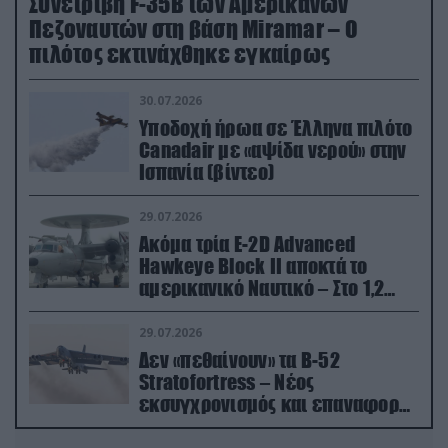
Συνετρίβη F-35B των Αμερικανών
Πεζοναυτών στη βάση Miramar – Ο
πιλότος εκτινάχθηκε εγκαίρως
30.07.2026
Υποδοχή ήρωα σε Έλληνα πιλότο
Canadair με «αψίδα νερού» στην
Ισπανία (βίντεο)
29.07.2026
Ακόμα τρία E-2D Advanced
Hawkeye Block II αποκτά το
αμερικανικό Ναυτικό – Στο 1,2
δισ.δολάρια το κόστος
29.07.2026
Δεν «πεθαίνουν» τα Β-52
Stratofortress – Νέος
εκσυγχρονισμός και επαναφορά
από τα «νεκροταφεία»