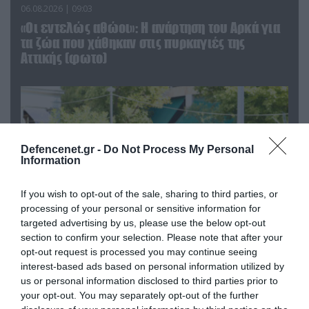
06.08.2026 | 09:03
«Οι εντελώς αθώοι»: Η ανάρτηση του Αρκά για
τα ζώα που χάθηκαν στις πυρκαγιές της
Αττικής (φωτο)
Defencenet.gr -
Do Not Process My Personal
Information
If you wish to opt-out of the sale, sharing to third parties, or
processing of your personal or sensitive information for
targeted advertising by us, please use the below opt-out
section to confirm your selection. Please note that after your
opt-out request is processed you may continue seeing
04.08.2026 | 15:02
interest-based ads based on personal information utilized by
Αυτή την ώρα το τελευταίο «αντίο» στον πρώην
us or personal information disclosed to third parties prior to
υπουργό Ι.Βαρβιτσιώτη (φωτο)
your opt-out. You may separately opt-out of the further