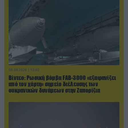
08.08.2026 | 13:02
Βίντεο: Ρωσική βόμβα FAB-3000 «εξαφανίζει
από τον χάρτη» σημείο διέλευσης των
ουκρανικών δυνάμεων στην Ζαπορίζια