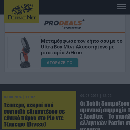
πο σου με το
«Μαγική» φόρμουλα τριβόλι
πρίονο με
για αύξηση της λίμπιντο
ΑΓΟΡΑΣΕ ΤΟ
09.08.2026 | 12:02
09.08.2026 | 11:02
Οι Χούθι δοκιμάζουν
Τέσσερις νεκροί από
αμυντική συμμαχία 
συντριβή ελικοπτέρου σε
Σ.Αραβίας – Το παρά
εθνικό πάρκο στο Ρίο ντε
ελληνικών Patriot σ
Τζανέιρο (βίντεο)
περιοχή