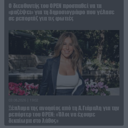
O διευθυντής του OPEN προσπαθεί να τα
«μαζέψει» για τη δημοσιογράφο που γέλασε
σε ρεπορτάζ για τις φωτιές
03.08.2026 | 19:02
Ξέπλυμα της ανοησίας από τη Α.Γιάμαλη για την
ρεπόρτερ του ΟΡΕΝ: «Όλοι να έχουμε
δικαίωμα στο λάθος»