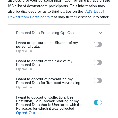
disclosure of your personal information by third parties on the
07.08.2026 | 20:02
IAB’s list of downstream participants. This information may
Ο Γιάννης Αλαφούζος «τέλειωσε» τον
also be disclosed by us to third parties on the
IAB’s List of
Κωνσταντίνο Ζούλα από τον ΣΚΑΪ – Ο λόγος της
Downstream Participants
that may further disclose it to other
απομάκρυνσής του
third parties.
Please note that this website/app uses one or more Google
Personal Data Processing Opt Outs
services and may gather and store information including but
not limited to your visit or usage behaviour. You may click to
I want to opt-out of the Sharing of my
personal data.
grant or deny consent to Google and its third-party tags to
Opted In
use your data for below specified purposes in below Google
consent section.
I want to opt-out of the Sale of my
Personal Data.
Opted In
I want to opt-out of processing my
Personal Data for Targeted Advertising.
Opted In
I want to opt-out of Collection, Use,
06.08.2026 | 14:02
Retention, Sale, and/or Sharing of my
Personal Data that Is Unrelated with the
«Επιχείρηση ελεύθερα πεζοδρόμια» στην
Purposes for which it was collected.
Αθήνα: Απομακρύνθηκαν παράνομα
Opted Out
αντικείμενα από κοινόχρηστους χώρους