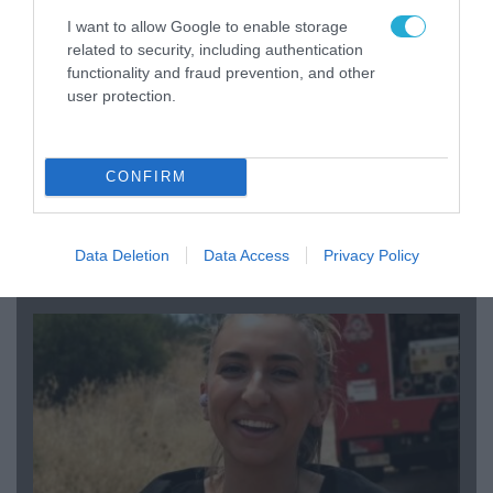
I want to allow Google to enable storage
related to security, including authentication
functionality and fraud prevention, and other
user protection.
CONFIRM
04.08.2026 | 15:02
Αυτή την ώρα το τελευταίο «αντίο» στον πρώην
Data Deletion
Data Access
Privacy Policy
υπουργό Ι.Βαρβιτσιώτη (φωτο)