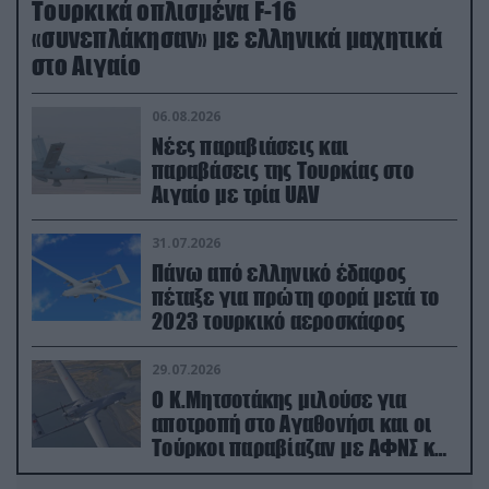
Τουρκικά οπλισμένα F-16
«συνεπλάκησαν» με ελληνικά μαχητικά
στο Αιγαίο
06.08.2026
Νέες παραβιάσεις και
παραβάσεις της Τουρκίας στο
Αιγαίο με τρία UAV
31.07.2026
Πάνω από ελληνικό έδαφος
πέταξε για πρώτη φορά μετά το
2023 τουρκικό αεροσκάφος
29.07.2026
Ο Κ.Μητσοτάκης μιλούσε για
αποτροπή στο Αγαθονήσι και οι
Τούρκοι παραβίαζαν με ΑΦΝΣ και
drone