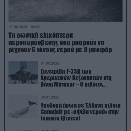
07.08.2026 | 00:02
Τα ρωσικά ελικόπτερα
αεροπυρόσβεσης που μπορούν να
ρίχνουν 5 τόνους νερού με 8 μποφόρ
01.08.2026
Συνετρίβη F-35B των
Αμερικανών Πεζοναυτών στη
βάση Miramar – Ο πιλότος
εκτινάχθηκε εγκαίρως
30.07.2026
Υποδοχή ήρωα σε Έλληνα πιλότο
Canadair με «αψίδα νερού» στην
Ισπανία (βίντεο)