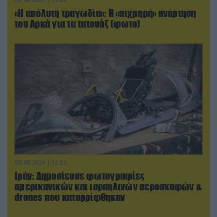
«Η απόλυτη τραγωδία»: Η «αιχμηρή» ανάρτηση
του Αρκά για τα τατουάζ (φωτο)
08.08.2026 | 12:02
Ιράν: Δημοσίευσε φωτογραφίες
αμερικανικών και ισραηλινών αεροσκαφών &
drones που καταρρίφθηκαν