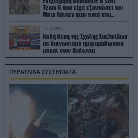
Επιχείρηση Dehdasht: Η SEAL
Team 6 που είχε εξοντώσει τον
Μπιν Λάντεν ήταν αυτή που
διέσωσε τον πιλότο του F-15
15.02.2026
Καλή θέση της Σχολής Ευελπίδων
σε διαγωνισμό ημιμαραθωνίου
μάχης στον Πολωνία
ΠΥΡΑΥΛΙΚΑ ΣΥΣΤΗΜΑΤΑ