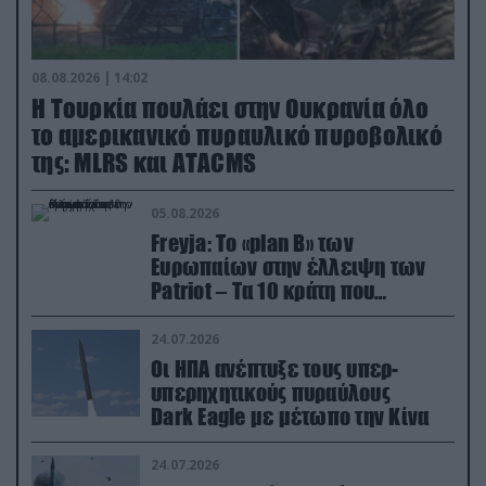
08.08.2026 | 14:02
Η Τουρκία πουλάει στην Ουκρανία όλο
το αμερικανικό πυραυλικό πυροβολικό
της: MLRS και ΑΤΑCMS
05.08.2026
Freyja: Το «plan Β» των
Ευρωπαίων στην έλλειψη των
Patriot – Τα 10 κράτη που
συμμετέχουν στο δίκτυο
συνεργασίας
24.07.2026
Οι ΗΠΑ ανέπτυξε τους υπερ-
υπερηχητικούς πυραύλους
Dark Eagle με μέτωπο την Κίνα
24.07.2026