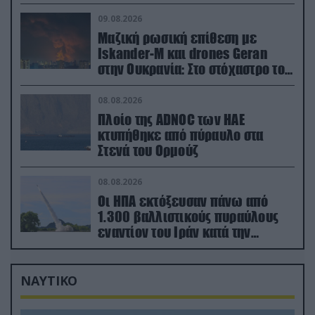
του ΝΑΤΟ
09.08.2026
Μαζική ρωσική επίθεση με
Iskander-M και drones Geran
στην Ουκρανία: Στο στόχαστρο το
εργοστάσιο των Flamingo
08.08.2026
Πλοίο της ADNOC των ΗΑΕ
κτυπήθηκε από πύραυλο στα
Στενά του Ορμούζ
08.08.2026
Οι ΗΠΑ εκτόξευσαν πάνω από
1.300 βαλλιστικούς πυραύλους
εναντίον του Ιράν κατά την
διάρκεια του πολέμου
ΝΑΥΤΙΚΟ