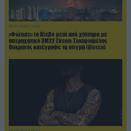
08.08.2026 | 14:02
«Φώτισε» το Κίεβο μετά από χτύπημα με
υπερηχητικό 3M22 Zircon: Σοκαρισμένος
Ουκρανός κατέγραψε τη στιγμή (βίντεο)
08.08.2026 | 09:02