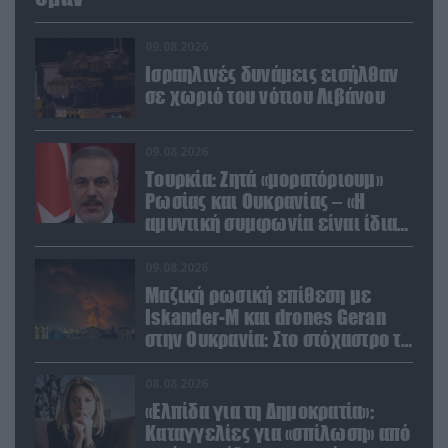
09.08.2026
Ισραηλινές δυνάμεις εισήλθαν
σε χωριό του νότιου Λιβάνου
09.08.2026
Τουρκία: Ζητά «μορατόριουμ»
Ρωσίας και Ουκρανίας – «Η
αμυντική συμφωνία είναι ίδια
με το άρθρο 5 του ΝΑΤΟ» (upd)
09.08.2026
Μαζική ρωσική επίθεση με
Iskander-M και drones Geran
στην Ουκρανία: Στο στόχαστρο το
εργοστάσιο των Flamingo
08.08.2026
«Ελπίδα για τη Δημοκρατία»:
Καταγγελίες για «σπίλωση» από