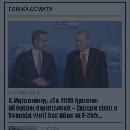
ΕΘΝΙΚΑ ΘΕΜΑΤΑ
24.07.2026 | 22:02
Κ.Μητσοτάκης: «Το 2019 ήμασταν
αδύναμοι στρατιωτικά – Σήμερα είναι η
Τουρκία γιατί δεν πήρε τα F-35!»
(βίντεο)
09.07.2026