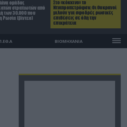
Στο «κόκκινο» το
λάνα ομάδας
Ντνιπροπετρόφσκ: Οι Ουκρανοί
ατών στρατιωτών από
μιλούν για σφοδρές ρωσικές
λή των 30.000 που
επιθέσεις σε όλη την
η Ρωσία (βίντεο)
επικράτεια
Π.ΕΘ.Α
ΒΙΟΜΗΧΑΝΙΑ