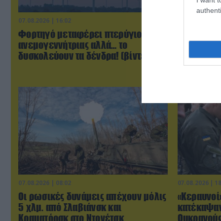
authenti
07.08.2026 | 16:02
07.08.2026 | 2
Φορτηγό μεταφέρει πτερύγιο
Τα πρώτα 
ανεμογεννήτριας αλλά… το
Βορειοκορ
δυσκολεύουν τα δένδρα! (βίντεο)
την αποστ
έφτασαν σ
07.08.2026 | 08:02
07.08.2026 | 1
Οι ρωσικές δυνάμεις απέχουν μόλις
«Κεραυνοί
5 χλμ. από Σλαβιάνσκ και
κατέκαψαν
Κραματόρσκ στο Ντονέτσκ
Ουκρανούς