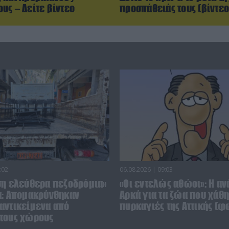
υς – Δείτε βίντεο
προσπάθειάς τους (βίντεο
:02
06.08.2026 | 09:03
ση ελεύθερα πεζοδρόμια»
«Οι εντελώς αθώοι»: Η αν
α: Απομακρύνθηκαν
Αρκά για τα ζώα που χάθη
αντικείμενα από
πυρκαγιές της Αττικής (φ
τους χώρους