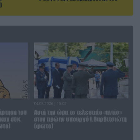
)
04.08.2026 | 15:02
άρτηση του
Αυτή την ώρα το τελευταίο «αντίο»
καν στις
στον πρώην υπουργό Ι.Βαρβιτσιώτη
ωτο)
(φωτο)