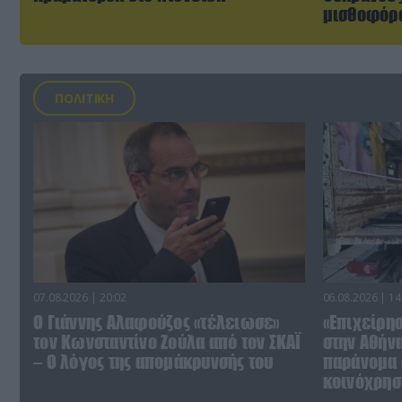
μισθοφόρο
ΠΟΛΙΤΙΚΗ
07.08.2026 | 20:02
06.08.2026 | 14
Ο Γιάννης Αλαφούζος «τέλειωσε»
«Επιχείρη
τον Κωνσταντίνο Ζούλα από τον ΣΚΑΪ
στην Αθήν
– Ο λόγος της απομάκρυνσής του
παράνομα 
κοινόχρησ