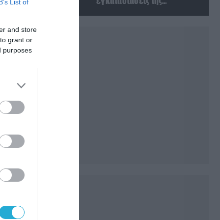
εγκαταστάσεις της
B’s List of
Ουκρανίας – Δύο νεκροί στην
Κριμαία
er and store
to grant or
ed purposes