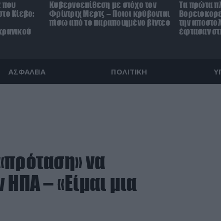
z που
Κυβερνοεπίθεση με στόχο τον
Τα πρώτα π
το Κίεβο:
Φρίντριχ Μερτς – Ποιοι κρύβονται
Βορειοκορε
πίσω από το παραποιημένο βίντεο
την αποστο
κρανικού
έφτασαν στ
ΑΣΦΑΛΕΙΑ
ΠΟΛΙΤΙΚΗ
Υ
«πρόταση» να
 ΗΠΑ – «Είμαι μια