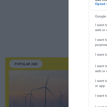
Opted 
Google 
I want t
web or d
I want t
purpose
I want 
POPULAR 24H
I want t
web or d
I want t
or app.
I want t
I want t