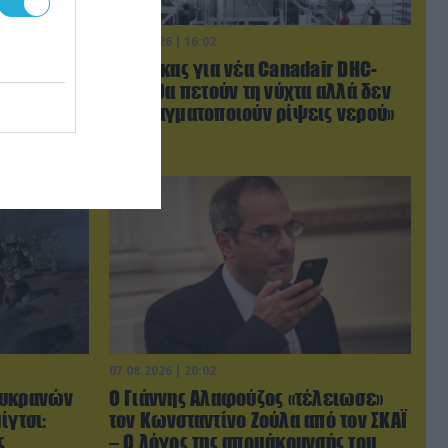
07.08.2026 | 16:02
ξαπέλυσαν
Κ.Τσίγκας για νέα Canadair DHC-
ικών
515: «Θα πετούν τη νύχτα αλλά δεν
 Πλήγματα
θα πραγματοποιούν ρίψεις νερού»
07.08.2026 | 20:02
Ουκρανών
Ο Γιάννης Αλαφούζος «τέλειωσε»
ίγτσι:
τον Κωνσταντίνο Ζούλα από τον ΣΚΑΪ
ς
– Ο λόγος της απομάκρυνσής του