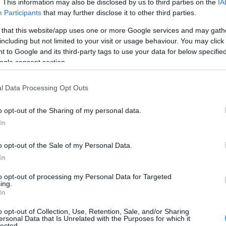
. This information may also be disclosed by us to third parties on the
IA
Ο ΑΡΘΡΟ
Participants
that may further disclose it to other third parties.
 that this website/app uses one or more Google services and may gath
including but not limited to your visit or usage behaviour. You may click 
 to Google and its third-party tags to use your data for below specifi
ogle consent section.
l Data Processing Opt Outs
o opt-out of the Sharing of my personal data.
In
o opt-out of the Sale of my Personal Data.
In
to opt-out of processing my Personal Data for Targeted
ing.
In
o opt-out of Collection, Use, Retention, Sale, and/or Sharing
ersonal Data that Is Unrelated with the Purposes for which it
lected.