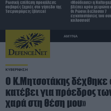
Ρωσική επίθεση προκάλεσε
«Μούδιασε» η Naftoga
σοβαρές ζημιές στο γήπεδο της
βλέπει κρύο χειμώνα σ
Τσερνομόρετς (βίντεο)
Οι Ρώσοι διέλυσαν 7
εγκαταστάσεις του ου
κολοσσού!
ΑΜΥΝΑ
ΚΥΒΕΡΝΗΣΗ
Ο Κ.Μητσοτάκης δέχθηκε 
κατέβει για πρόεδρος των
χαρά στη θέση μου»