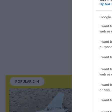
Opted 
Google 
I want t
web or d
I want t
purpose
I want 
I want t
web or d
POPULAR 24H
I want t
or app.
I want t
I want t