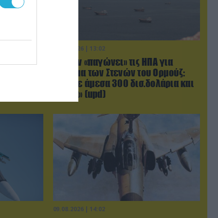
09.08.2026 | 13:02
αμυντική
Το Ιράν «παγώνει» τις ΗΠΑ για
ίας – Το
άνοιγμα των Στενών του Ορμούζ:
Patriot
«Δίνετε άμεσα 300 δισ.δολάρια και
διόδια» (upd)
09.08.2026 | 14:02