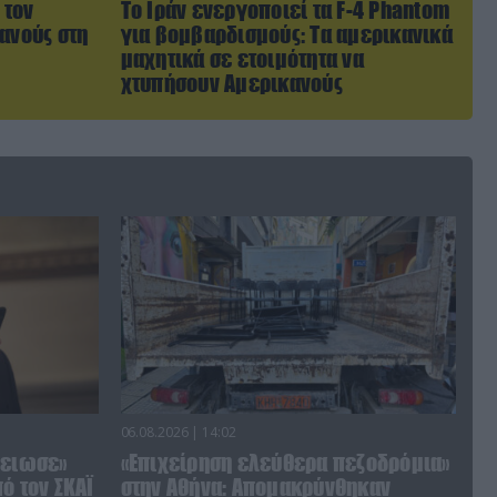
 τον
Το Ιράν ενεργοποιεί τα F-4 Phantom
ανούς στη
για βομβαρδισμούς: Τα αμερικανικά
μαχητικά σε ετοιμότητα να
χτυπήσουν Αμερικανούς
06.08.2026 | 14:02
λειωσε»
«Επιχείρηση ελεύθερα πεζοδρόμια»
ό τον ΣΚΑΪ
στην Αθήνα: Απομακρύνθηκαν