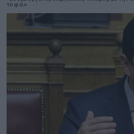
το φ.α.»