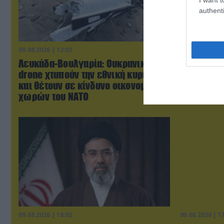
authenti
09.08.2026 | 12:02
09.08.2026 | 1
Λευκάδα-Βουλγαρία: Ουκρανικά
Η Τουρκία
drone χτυπούν την εθνική κυριαρχία
Ευρώπη: «
και θέτουν σε κίνδυνο οικονομίες
Ρωσία»
χωρών του ΝΑΤΟ
09.08.2026 | 18:02
09.08.2026 | 1