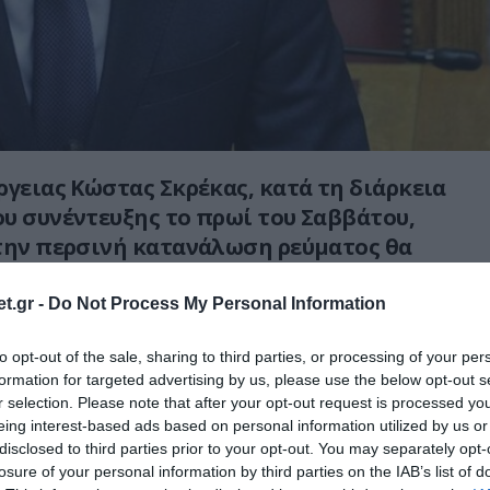
ργειας Κώστας Σκρέκας, κατά τη διάρκεια
υ συνέντευξης το πρωί του Σαββάτου,
την περσινή κατανάλωση ρεύματος θα
ριση προκειμένου να δοθεί το μπόνους των
υς πολίτες που θα μειώσουν την
t.gr -
Do Not Process My Personal Information
ύματος κατά 15%.
to opt-out of the sale, sharing to third parties, or processing of your per
formation for targeted advertising by us, please use the below opt-out s
ήγησε πως οι-«κύκλοι μέτρησης» του ΔΕΔΔΗΕ
r selection. Please note that after your opt-out request is processed y
κάθε τετράμηνο ή κάθε οκτάμηνο σε
eing interest-based ads based on personal information utilized by us or
περιοχές, υπάρχει η δυνατότητα να
disclosed to third parties prior to your opt-out. You may separately opt-
μέση ημερήσια κατανάλωση.
losure of your personal information by third parties on the IAB’s list of