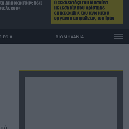
Ο «εκλεκτός» του Μασούντ
 τη Δημοκρατία»: Νέα
Πεζεσκιάν που ορίστηκε
στελέχους
επικεφαλής του ανώτατου
οργάνου ασφαλείας του Ιράν
Π.ΕΘ.Α
ΒΙΟΜΗΧΑΝΙΑ
από