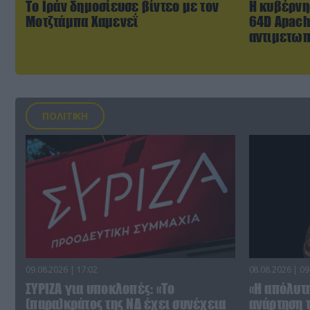
Το Ιράν δημοσίευσε βίντεο με τον
Η κυβέρνησ
Μοτζτάμπα Χαμενεΐ
64D Apache
αντιμετωπ
ΠΟΛΙΤΙΚΗ
09.08.2026 | 17:02
08.08.2026 | 09
ΣΥΡΙΖΑ για υποκλοπές: «Το
«Η απόλυτ
(παρα)κράτος της ΝΔ έχει συνέχεια
ανάρτηση τ