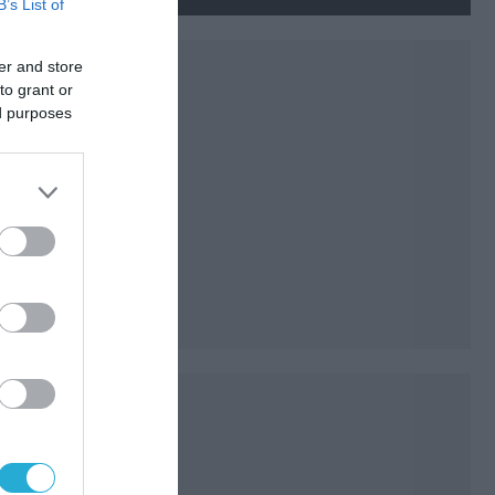
πορτοφόλια με πόδια»
B’s List of
er and store
to grant or
ed purposes