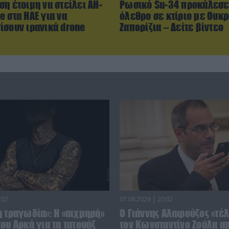
η έτοιμη να στείλει AH-
Ρωσικό Su-34 προκάλεσε
 στα ΗΑΕ για να
όλεθρο σε κτίριο με Ουκρ
ίσουν ιρανικά drone
Ζαπορίζια – Δείτε βίντεο
:02
07.08.2026 | 20:02
η τραγωδία»: Η «αιχμηρή»
Ο Γιάννης Αλαφούζος «τέ
ου Αρκά για τα τατουάζ
τον Κωνσταντίνο Ζούλα απ