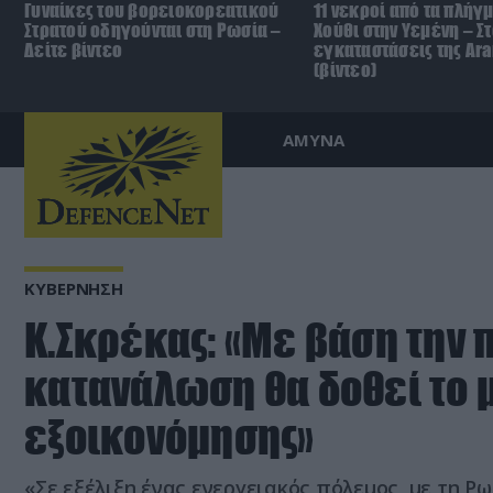
Γυναίκες του βορειοκορεατικού
11 νεκροί από τα πλήγ
Στρατού οδηγούνται στη Ρωσία –
Χούθι στην Υεμένη – Σ
Δείτε βίντεο
εγκαταστάσεις της Ar
(βίντεο)
ΑΜΥΝΑ
ΚΥΒΕΡΝΗΣΗ
Κ.Σκρέκας: «Με βάση την 
κατανάλωση θα δοθεί το 
εξοικονόμησης»
«Σε εξέλιξη ένας ενεργειακός πόλεμος, με τη Ρ