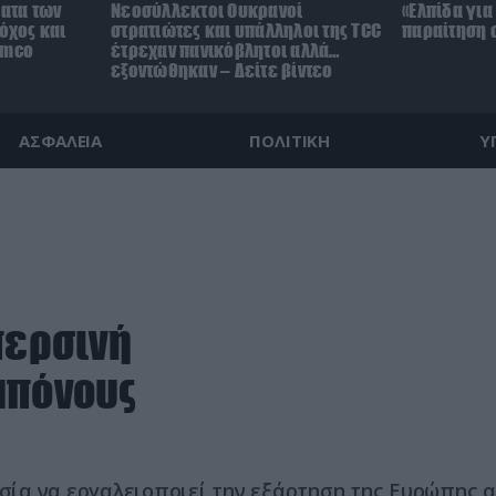
ματα των
Νεοσύλλεκτοι Ουκρανοί
«Ελπίδα για
τόχος και
στρατιώτες και υπάλληλοι της TCC
παραίτηση 
amco
έτρεχαν πανικόβλητοι αλλά…
εξοντώθηκαν – Δείτε βίντεο
ΑΣΦΑΛΕΙΑ
ΠΟΛΙΤΙΚΗ
Υ
περσινή
μπόνους
ωσία να εργαλειοποιεί την εξάρτηση της Ευρώπης 