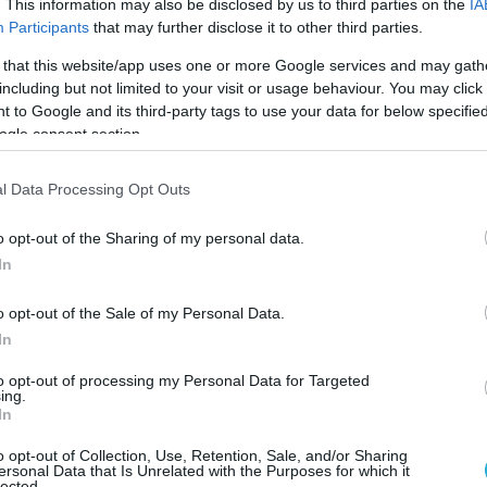
. This information may also be disclosed by us to third parties on the
IA
Participants
that may further disclose it to other third parties.
ότερα στο
pronews.gr
 that this website/app uses one or more Google services and may gath
including but not limited to your visit or usage behaviour. You may click 
Ο ΑΡΘΡΟ
 to Google and its third-party tags to use your data for below specifi
ogle consent section.
l Data Processing Opt Outs
o opt-out of the Sharing of my personal data.
In
o opt-out of the Sale of my Personal Data.
In
to opt-out of processing my Personal Data for Targeted
ing.
In
o opt-out of Collection, Use, Retention, Sale, and/or Sharing
ersonal Data that Is Unrelated with the Purposes for which it
lected.