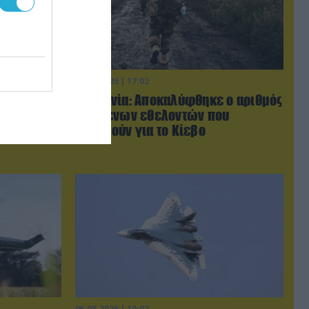
06.08.2026 | 17:02
ις χώρες
Ουκρανία: Αποκαλύφθηκε ο αριθμός
τον Τραμπ
των ξένων εθελοντών που
με σκληρά»
πολεμούν για το Κίεβο
06.08.2026 | 10:02