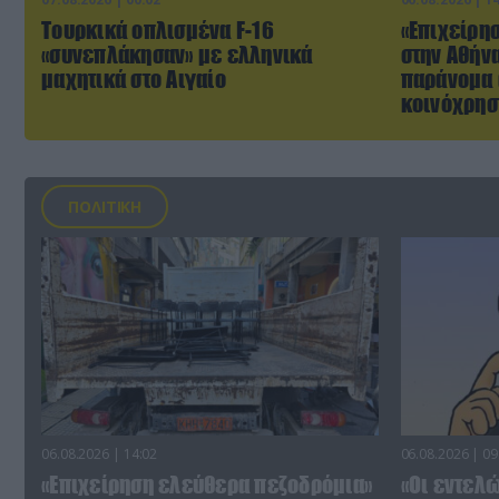
Τουρκικά οπλισμένα F-16
«Επιχείρη
«συνεπλάκησαν» με ελληνικά
στην Αθήν
μαχητικά στο Αιγαίο
παράνομα 
κοινόχρησ
ΠΟΛΙΤΙΚΗ
06.08.2026 | 14:02
06.08.2026 | 09
«Επιχείρηση ελεύθερα πεζοδρόμια»
«Οι εντελώ