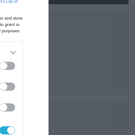
νεκρούς και τραυματίες
B’s List of
(βίντεο)
er and store
to grant or
ed purposes