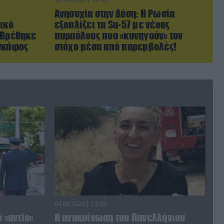
Ανησυχία στην Δύση: H Ρωσία
ικό
εξοπλίζει τα Su-57 με νέους
 Βρέθηκε
πυραύλους που «κυνηγούν» τον
οσκάφος
στόχο μέσα από παρεμβολές!
04.08.2026 | 13:02
 «αντίο»
Η ανακοίνωση του Πανελλήνιου