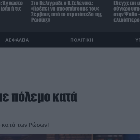
μ: Άγνωστο
Στο Βελιγράδι ο Β.Ζελένσκι:
Ελέγχεται α
Ιράν ή τις
«Πρέπει να αποσπάσουμε τους
σύγκρουσης
Σέρβους από το στρατόπεδο της
στην Ψάθα –
Ρωσίας»
ελικόπτερο
ΑΣΦΑΛΕΙΑ
ΠΟΛΙΤΙΚΗ
Υ
με πόλεμο κατά
 κατά των Ρώσων!