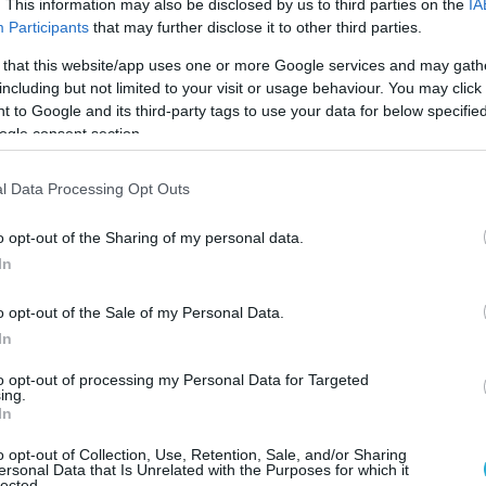
με την Ουκρανία».
. This information may also be disclosed by us to third parties on the
IA
Participants
that may further disclose it to other third parties.
σότερα στο
pronews.gr
 that this website/app uses one or more Google services and may gath
including but not limited to your visit or usage behaviour. You may click 
 to Google and its third-party tags to use your data for below specifi
Ο ΑΡΘΡΟ
ogle consent section.
l Data Processing Opt Outs
o opt-out of the Sharing of my personal data.
In
o opt-out of the Sale of my Personal Data.
In
to opt-out of processing my Personal Data for Targeted
ing.
In
o opt-out of Collection, Use, Retention, Sale, and/or Sharing
ersonal Data that Is Unrelated with the Purposes for which it
lected.