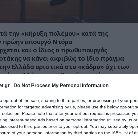
ετά την «κήρυξη πολέμου» κατά της
ν πρώην υπουργό Ντόρα
χεται και ο ίδιος ο πρωθυπουργός
τάκης να κάνει ακριβώς το ίδιο πράγμα
ην Ελλάδα οριστικά στο «κάδρο» όχι των
ωρών» αλλά των «εχθρικών χωρών»
ωσία.
t.gr -
Do Not Process My Personal Information
λώντας στο κανάλι του πρακτορείου
to opt-out of the sale, sharing to third parties, or processing of your per
 αναφερόμενος στην Τουρκία και τον
formation for targeted advertising by us, please use the below opt-out s
ε ότι
«Δεν χρειαζόμαστε άλλη πηγή
r selection. Please note that after your opt-out request is processed y
eing interest-based ads based on personal information utilized by us or
στάθειας στην Ανατολική Μεσόγειο όταν
disclosed to third parties prior to your opt-out. You may separately opt-
εμο εναντίον της Ρωσίας και προσπαθούμε
losure of your personal information by third parties on the IAB’s list of