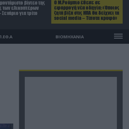
Ο Μ.Ρούμπιο έθεσε σε
μοντάριστο βίντεο της
εφαρμογή νέα οδηγία: «Όποιος
 των ελικοπτέρων
ζητά βίζα στις ΗΠΑ θα δείχνει τα
 Σενάριο για τρίτο
social media – Τίποτα κρυφό»
Π.ΕΘ.Α
ΒΙΟΜΗΧΑΝΙΑ