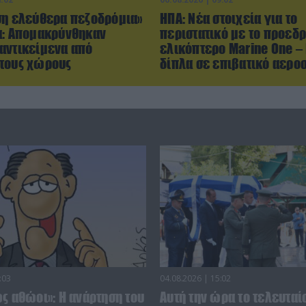
ση ελεύθερα πεζοδρόμια»
ΗΠΑ: Nέα στοιχεία για το
α: Απομακρύνθηκαν
περιστατικό με το προεδρ
αντικείμενα από
ελικόπτερο Marine One –
τους χώρους
δίπλα σε επιβατικό αερ
:03
04.08.2026 | 15:02
ς αθώοι»: Η ανάρτηση του
Αυτή την ώρα το τελευταίο