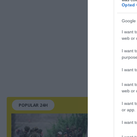
Opted 
Google 
I want t
web or d
I want t
purpose
I want 
I want t
web or d
I want t
POPULAR 24H
or app.
I want t
I want t