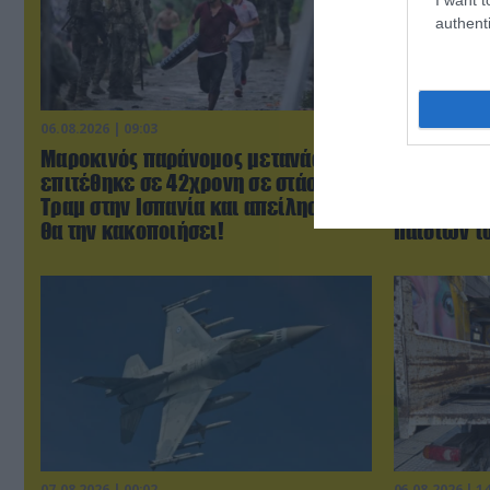
authenti
06.08.2026 | 09:03
06.08.2026 | 0
Μαροκινός παράνομος μετανάστης
ΗΠΑ: Το τε
επιτέθηκε σε 42χρονη σε στάση
μητέρας σ
Τραμ στην Ισπανία και απείλησε ότι
πριν από 
θα την κακοποιήσει!
παιδιών τ
07.08.2026 | 00:02
06.08.2026 | 1