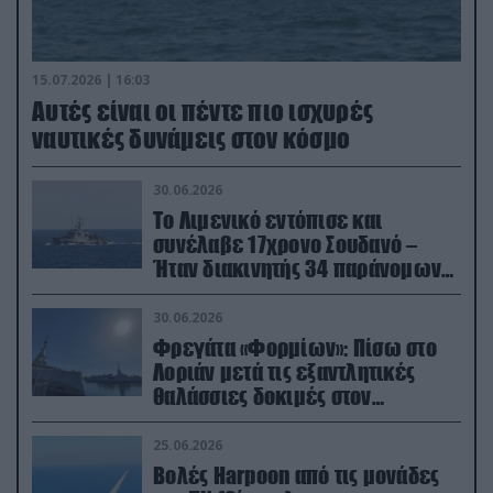
15.07.2026 | 16:03
Aυτές είναι οι πέντε πιο ισχυρές
ναυτικές δυνάμεις στον κόσμο
30.06.2026
Το Λιμενικό εντόπισε και
συνέλαβε 17χρονο Σουδανό –
Ήταν διακινητής 34 παράνομων
μεταναστών
30.06.2026
Φρεγάτα «Φορμίων»: Πίσω στο
Λοριάν μετά τις εξαντλητικές
θαλάσσιες δοκιμές στον
απαιτητικό Βισκαϊκό
25.06.2026
Βολές Harpoon από τις μονάδες