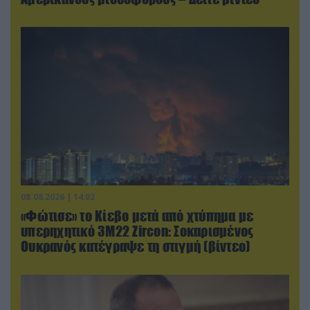
08.08.2026 | 14:02
«Φώτισε» το Κίεβο μετά από χτύπημα με
υπερηχητικό 3M22 Zircon: Σοκαρισμένος
Ουκρανός κατέγραψε τη στιγμή (βίντεο)