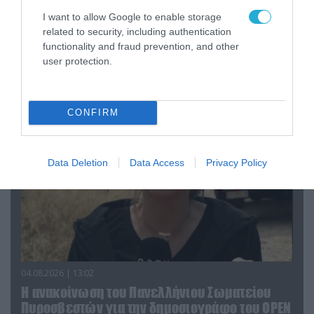
I want to allow Google to enable storage
related to security, including authentication
04.08.2026 | 15:02
functionality and fraud prevention, and other
Αυτή την ώρα το τελευταίο «αντίο» στον πρώην
user protection.
υπουργό Ι.Βαρβιτσιώτη (φωτο)
CONFIRM
Data Deletion
Data Access
Privacy Policy
04.08.2026 | 13:02
Η ανακοίνωση του Πανελλήνιου Σωματείου
Πυροσβεστών για την δημοσιογράφο του OPEN