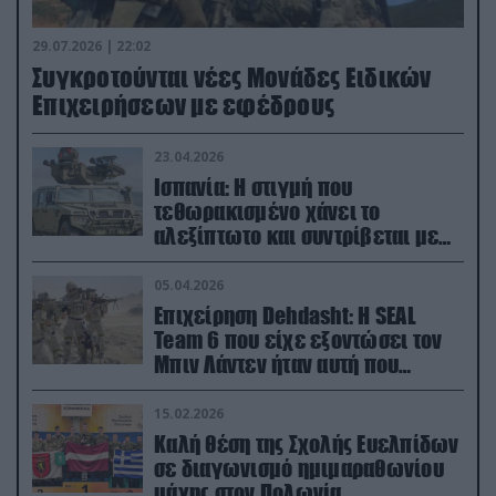
29.07.2026 | 22:02
Συγκροτούνται νέες Μονάδες Ειδικών
Επιχειρήσεων με εφέδρους
23.04.2026
Ισπανία: Η στιγμή που
τεθωρακισμένο χάνει το
αλεξίπτωτο και συντρίβεται με
ορμή στο έδαφος (βίντεο)
05.04.2026
Επιχείρηση Dehdasht: Η SEAL
Team 6 που είχε εξοντώσει τον
Μπιν Λάντεν ήταν αυτή που
διέσωσε τον πιλότο του F-15
15.02.2026
Καλή θέση της Σχολής Ευελπίδων
σε διαγωνισμό ημιμαραθωνίου
μάχης στον Πολωνία