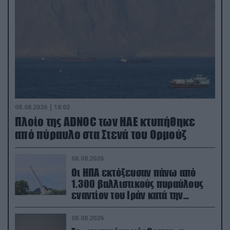
08.08.2026 | 18:02
Πλοίο της ADNOC των ΗΑΕ κτυπήθηκε
από πύραυλο στα Στενά του Ορμούζ
08.08.2026
Οι ΗΠΑ εκτόξευσαν πάνω από
1.300 βαλλιστικούς πυραύλους
εναντίον του Ιράν κατά την
διάρκεια του πολέμου
08.08.2026