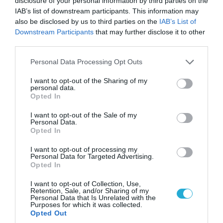
disclosure of your personal information by third parties on the
IAB’s list of downstream participants. This information may
also be disclosed by us to third parties on the
IAB’s List of
Downstream Participants
that may further disclose it to other
third parties.
Please note that this website/app uses one or more Google
Personal Data Processing Opt Outs
services and may gather and store information including but
not limited to your visit or usage behaviour. You may click to
I want to opt-out of the Sharing of my
personal data.
grant or deny consent to Google and its third-party tags to
Opted In
use your data for below specified purposes in below Google
consent section.
I want to opt-out of the Sale of my
06.08.2026 | 14:02
Personal Data.
«Επιχείρηση ελεύθερα πεζοδρόμια» στην
Opted In
Αθήνα: Απομακρύνθηκαν παράνομα
I want to opt-out of processing my
αντικείμενα από κοινόχρηστους χώρους
Personal Data for Targeted Advertising.
Opted In
I want to opt-out of Collection, Use,
Retention, Sale, and/or Sharing of my
Personal Data that Is Unrelated with the
Purposes for which it was collected.
Opted Out