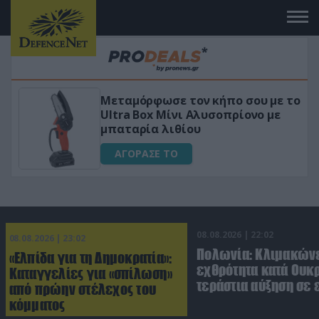
 με το
«Μαγική» φόρμουλα τριβόλι + VIP
 με
για αύξηση της λίμπιντο
ΑΓΟΡΑΣΕ ΤΟ
08.08.2026 | 22:02
08.08.2026 | 23:02
Πολωνία: Κλιμακώνε
«Ελπίδα για τη Δημοκρατία»:
εχθρότητα κατά Ουκ
Καταγγελίες για «σπίλωση»
τεράστια αύξηση σε 
από πρώην στέλεχος του
κόμματος