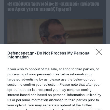
«Η απόλυτη τραγωδία»: Η «αιχμηρή» ανάρτηση
του Αρκά για τα τατουάζ (φωτο)
Defencenet.gr -
Do Not Process My Personal
Information
If you wish to opt-out of the sale, sharing to third parties, or
processing of your personal or sensitive information for
targeted advertising by us, please use the below opt-out
07.08.2026 | 20:02
section to confirm your selection. Please note that after your
Ο Γιάννης Αλαφούζος «τέλειωσε» τον
opt-out request is processed you may continue seeing
Κωνσταντίνο Ζούλα από τον ΣΚΑΪ – Ο λόγος της
interest-based ads based on personal information utilized by
απομάκρυνσής του
us or personal information disclosed to third parties prior to
your opt-out. You may separately opt-out of the further