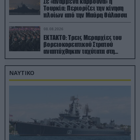
Σε «αναμμένα κάρβουνα» η
Τουρκία: Περιορίζει την κίνηση
πλοίων από την Μαύρη Θάλασσα
08.08.2026
ΕΚΤΑΚΤΟ: Τρεις Μεραρχίες του
βορειοκορεατικού Στρατού
αναπτύχθηκαν ταχύτατα στη
Ρωσία
ΝΑΥΤΙΚΟ