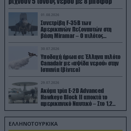
ρίχνουν 5 τόνους νερού με 8 μποφόρ
01.08.2026
Συνετρίβη F-35B των
Αμερικανών Πεζοναυτών στη
βάση Miramar – Ο πιλότος
εκτινάχθηκε εγκαίρως
30.07.2026
Υποδοχή ήρωα σε Έλληνα πιλότο
Canadair με «αψίδα νερού» στην
Ισπανία (βίντεο)
29.07.2026
Ακόμα τρία E-2D Advanced
Hawkeye Block II αποκτά το
αμερικανικό Ναυτικό – Στο 1,2
δισ.δολάρια το κόστος
ΕΛΛΗΝΟΤΟΥΡΚΙΚΑ