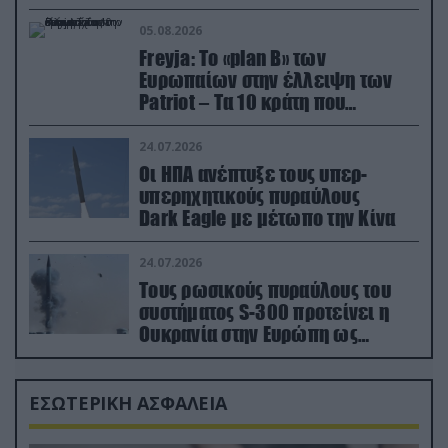
05.08.2026
Freyja: Το «plan Β» των
Ευρωπαίων στην έλλειψη των
Patriot – Τα 10 κράτη που
συμμετέχουν στο δίκτυο
συνεργασίας
24.07.2026
Οι ΗΠΑ ανέπτυξε τους υπερ-
υπερηχητικούς πυραύλους
Dark Eagle με μέτωπο την Κίνα
24.07.2026
Τους ρωσικούς πυραύλους του
συστήματος S-300 προτείνει η
Ουκρανία στην Ευρώπη ως
αντιβαλλιστικό σύστημα
ΕΣΩΤΕΡΙΚΗ ΑΣΦΑΛΕΙΑ