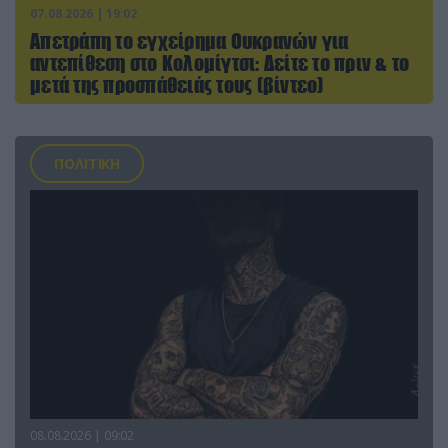
07.08.2026 | 19:02
Απετράπη το εγχείρημα Ουκρανών για
αντεπίθεση στο Κολομίγτσι: Δείτε το πριν & το
μετά της προσπάθειάς τους (βίντεο)
ΠΟΛΙΤΙΚΗ
08.08.2026 | 09:02