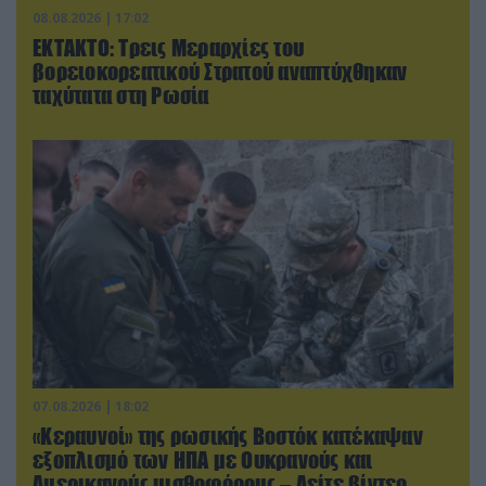
08.08.2026 | 17:02
ΕΚΤΑΚΤΟ: Τρεις Μεραρχίες του
βορειοκορεατικού Στρατού αναπτύχθηκαν
ταχύτατα στη Ρωσία
07.08.2026 | 18:02
«Κεραυνοί» της ρωσικής Βοστόκ κατέκαψαν
εξοπλισμό των ΗΠΑ με Ουκρανούς και
Αμερικανούς μισθοφόρους – Δείτε βίντεο