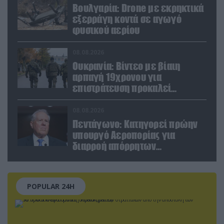
Βουλγαρία: Drone με εκρηκτικά
εξερράγη κοντά σε αγωγό
φυσικού αερίου
08.08.2026
Ουκρανία: Βίντεο με βίαιη
αρπαγή 19χρονου για
επιστράτευση προκαλεί
αντιδράσεις
08.08.2026
Πεντάγωνο: Κατηγορεί πρώην
υπουργό Αεροπορίας για
διαρροή απόρρητων
πληροφοριών
POPULAR 24H