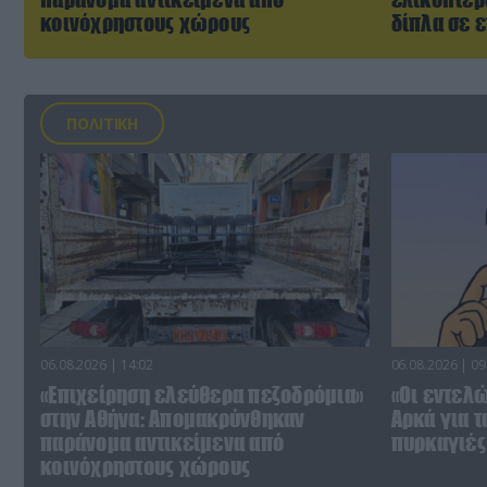
κοινόχρηστους χώρους
δίπλα σε 
ΠΟΛΙΤΙΚΗ
06.08.2026 | 14:02
06.08.2026 | 09
«Επιχείρηση ελεύθερα πεζοδρόμια»
«Οι εντελώ
στην Αθήνα: Απομακρύνθηκαν
Αρκά για τ
παράνομα αντικείμενα από
πυρκαγιές 
κοινόχρηστους χώρους