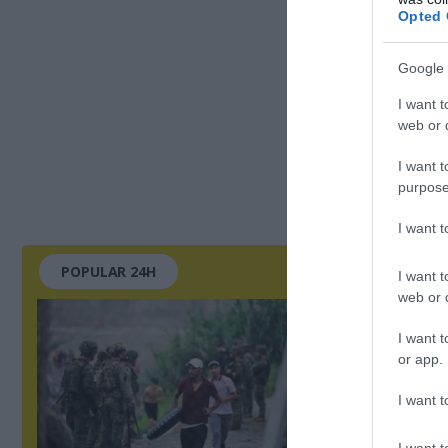
Opted 
Google 
I want t
web or d
I want t
purpose
I want 
POPULAR 24H
I want t
web or d
I want t
or app.
I want t
I want t