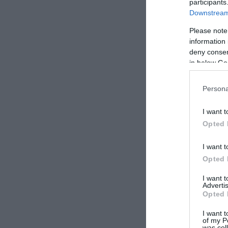
participants
Downstream 
ΣΧΟΛΙΑΣΤΕ Τ
Please note
information 
deny consent
in below Go
Persona
I want t
Opted 
I want t
Opted 
I want 
Advertis
Opted 
I want t
of my P
was col