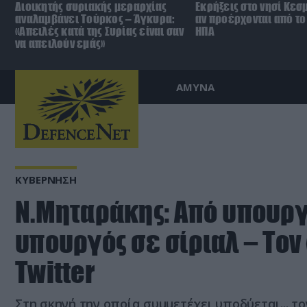
Διοικητής συριακής μεραρχίας
Εκρήξεις στο νησί Κεσ
αναλαμβάνει Τούρκος – Άγκυρα:
αν προέρχονται από το 
«Απειλές κατά της Συρίας είναι σαν
ΗΠΑ
να απειλούν εμάς»
ΑΜΥΝΑ
ΚΥΒΕΡΝΗΣΗ
Ν.Μηταράκης: Από υπουργ
υπουργός σε σίριαλ – Τον 
Τwitter
Στη σκηνή την οποία συμμετέχει υποδύεται... το