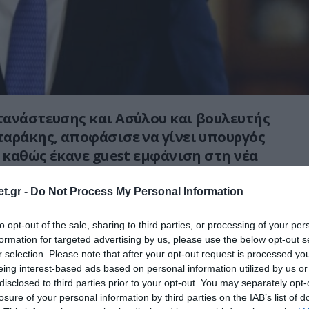
τανάστευσης και Ασύλου και βουλευτής
αράκης, αποφάσισε να γίνει υπουργός
, καθώς έκανε guest εμφάνιση στη νέα
, «Παγιδευμένοι» προφανώς θέλοντας να
ην εικόνα του ενόψει επικείμενων
t.gr -
Do Not Process My Personal Information
to opt-out of the sale, sharing to third parties, or processing of your per
formation for targeted advertising by us, please use the below opt-out s
έσα να αναφέρει και την Χίο όπου ΚΑΙ
r selection. Please note that after your opt-out request is processed y
eing interest-based ads based on personal information utilized by us or
disclosed to third parties prior to your opt-out. You may separately opt-
σότερα στο
pronews.gr
losure of your personal information by third parties on the IAB’s list of