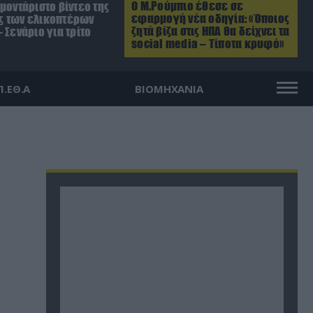
Ο Μ.Ρούμπιο έθεσε σε
μοντάριστο βίντεο της
εφαρμογή νέα οδηγία: «Όποιος
 των ελικοπτέρων
ζητά βίζα στις ΗΠΑ θα δείχνει τα
 Σενάριο για τρίτο
social media – Τίποτα κρυφό»
Π.ΕΘ.Α
ΒΙΟΜΗΧΑΝΙΑ