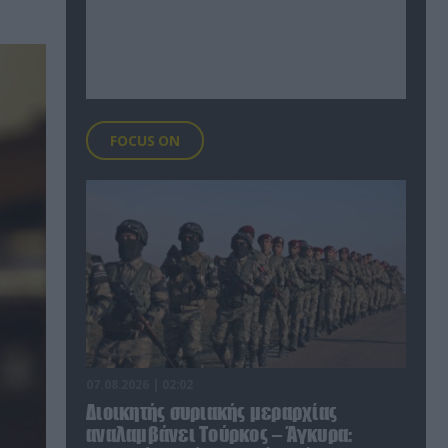
FOCUS ON
07.08.2026 | 02:02
Διοικητής συριακής μεραρχίας
αναλαμβάνει Τούρκος – Άγκυρα: