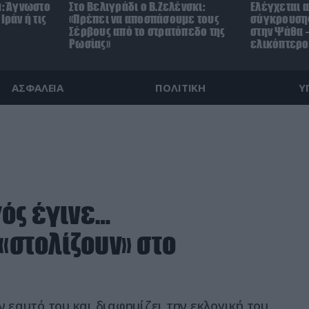
μ: Άγνωστο
Στο Βελιγράδι ο Β.Ζελένσκι:
Ελέγχεται α
Ιράν ή τις
«Πρέπει να αποσπάσουμε τους
σύγκρουσης
Σέρβους από το στρατόπεδο της
στην Ψάθα –
Ρωσίας»
ελικόπτερο
ΑΣΦΑΛΕΙΑ
ΠΟΛΙΤΙΚΗ
Υ
ός έγινε…
«στολίζουν» στο
ν εαυτό του και διαφημίζει την εκλογική του