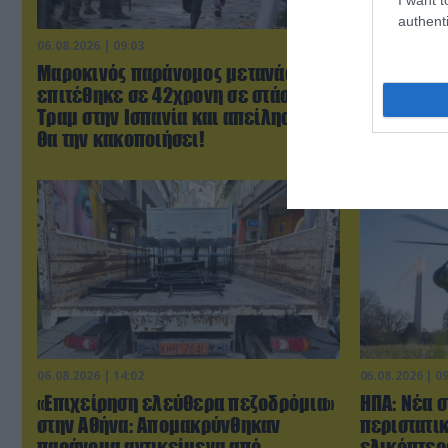
authenti
06.08.2026 | 09:03
06.08.2026 | 0
Μαροκινός παράνομος μετανάστης
ΗΠΑ: Το τε
επιτέθηκε σε 42χρονη σε στάση
μητέρας σ
Τραμ στην Ισπανία και απείλησε ότι
πριν από 
θα την κακοποιήσει!
παιδιών τ
06.08.2026 | 14:02
06.08.2026 | 0
«Επιχείρηση ελεύθερα πεζοδρόμια»
ΗΠΑ: Nέα σ
στην Αθήνα: Απομακρύνθηκαν
περιστατι
παράνομα αντικείμενα από
ελικόπτερ