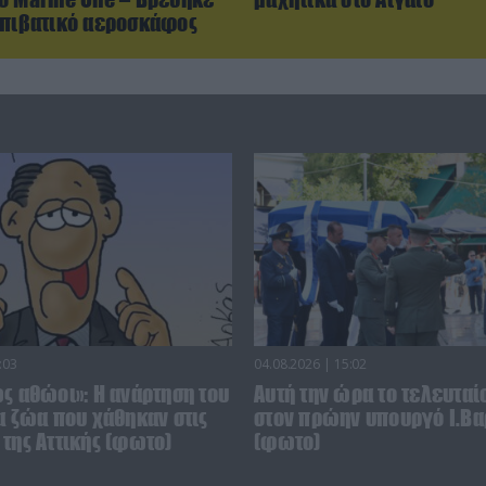
επιβατικό αεροσκάφος
:03
04.08.2026 | 15:02
ς αθώοι»: Η ανάρτηση του
Αυτή την ώρα το τελευταίο
α ζώα που χάθηκαν στις
στον πρώην υπουργό Ι.Βα
της Αττικής (φωτο)
(φωτο)