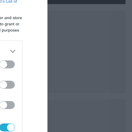
νεκρούς και τραυματίες
B’s List of
(βίντεο)
er and store
to grant or
ed purposes