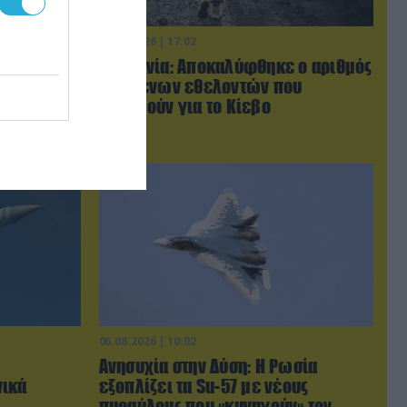
06.08.2026 | 17:02
ις χώρες
Ουκρανία: Αποκαλύφθηκε ο αριθμός
τον Τραμπ
των ξένων εθελοντών που
με σκληρά»
πολεμούν για το Κίεβο
06.08.2026 | 10:02
Ανησυχία στην Δύση: H Ρωσία
νικά
εξοπλίζει τα Su-57 με νέους
πυραύλους που «κυνηγούν» τον