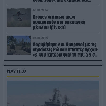
Κίεβο μετά από ρωσικά
πλήγματα (βίντεο)
06.08.2026
Drones οπτικών ινών
κυριαρχούν στο ουκρανικό
μέτωπο (βίντεο)
06.08.2026
Θορυβήθηκαν οι Ουκρανοί με τις
δηλώσεις Ρώσου υποπτέραρχου:
«S-400 κατέρριψαν 10 MiG-29 σε
μόλις μια μέρα!»
ΝΑΥΤΙΚΟ