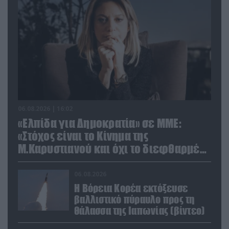
06.08.2026 | 16:02
«Ελπίδα για Δημοκρατία» σε ΜΜΕ:
«Στόχος είναι το Κίνημα της
Μ.Καρυστιανού και όχι το διεφθαρμένο
σύστημα εξουσίας»
06.08.2026
Η Βόρεια Κορέα εκτόξευσε
βαλλιστικό πύραυλο προς τη
θάλασσα της Ιαπωνίας (βίντεο)