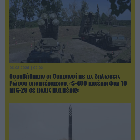
06.08.2026 | 00:02
Θορυβήθηκαν οι Ουκρανοί με τις δηλώσεις
Ρώσου υποπτέραρχου: «S-400 κατέρριψαν 10
MiG-29 σε μόλις μια μέρα!»