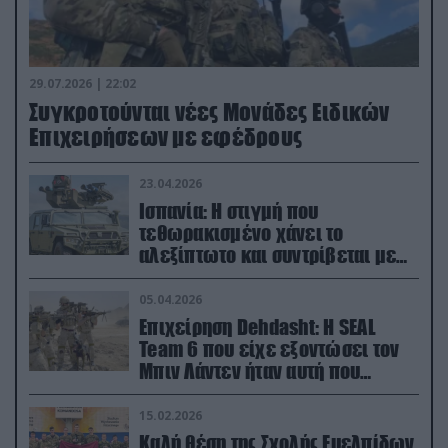
29.07.2026 | 22:02
Συγκροτούνται νέες Μονάδες Ειδικών
Επιχειρήσεων με εφέδρους
23.04.2026
Ισπανία: Η στιγμή που
τεθωρακισμένο χάνει το
αλεξίπτωτο και συντρίβεται με
ορμή στο έδαφος (βίντεο)
05.04.2026
Επιχείρηση Dehdasht: Η SEAL
Team 6 που είχε εξοντώσει τον
Μπιν Λάντεν ήταν αυτή που
διέσωσε τον πιλότο του F-15
15.02.2026
Καλή θέση της Σχολής Ευελπίδων