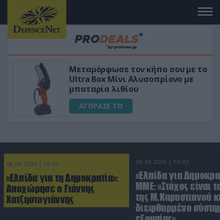
Μεταμόρφωσε τον κήπο σου με το
ικό
Ultra Box Μίνι Αλυσοπρίονο με
μπαταρία λιθίου
ΑΓΟΡΑΣΕ ΤΟ
06.08.2026 | 16:02
06.08.2026 | 16:02
«Ελπίδα για Δημοκρα
«Ελπίδα για τη Δημοκρατία»:
ΜΜΕ: «Στόχος είναι τ
Αποχώρησε ο Γιάννης
της Μ.Καρυστιανού κα
Χατζηστογιάννης
διεφθαρμένο σύστη
εξουσίας»