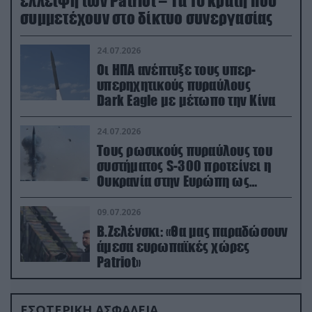
έλλειψη των Patriot – Τα 10 κράτη που
συμμετέχουν στο δίκτυο συνεργασίας
24.07.2026
Οι ΗΠΑ ανέπτυξε τους υπερ-
υπερηχητικούς πυραύλους
Dark Eagle με μέτωπο την Κίνα
24.07.2026
Τους ρωσικούς πυραύλους του
συστήματος S-300 προτείνει η
Ουκρανία στην Ευρώπη ως
αντιβαλλιστικό σύστημα
09.07.2026
Β.Ζελένσκι: «Θα μας παραδώσουν
άμεσα ευρωπαϊκές χώρες
Patriot»
ΕΣΩΤΕΡΙΚΗ ΑΣΦΑΛΕΙΑ