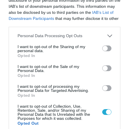
disclosure of your personal information by third parties on the
Αττικής (φωτο)
IAB’s list of downstream participants. This information may
also be disclosed by us to third parties on the
IAB’s List of
Downstream Participants
that may further disclose it to other
third parties.
Please note that this website/app uses one or more Google
Personal Data Processing Opt Outs
services and may gather and store information including but
not limited to your visit or usage behaviour. You may click to
I want to opt-out of the Sharing of my
personal data.
grant or deny consent to Google and its third-party tags to
Opted In
use your data for below specified purposes in below Google
consent section.
I want to opt-out of the Sale of my
Personal Data.
Opted In
04.08.2026 | 15:02
I want to opt-out of processing my
Personal Data for Targeted Advertising.
Αυτή την ώρα το τελευταίο «αντίο» στον πρώην
Opted In
υπουργό Ι.Βαρβιτσιώτη (φωτο)
I want to opt-out of Collection, Use,
Retention, Sale, and/or Sharing of my
Personal Data that Is Unrelated with the
Purposes for which it was collected.
Opted Out