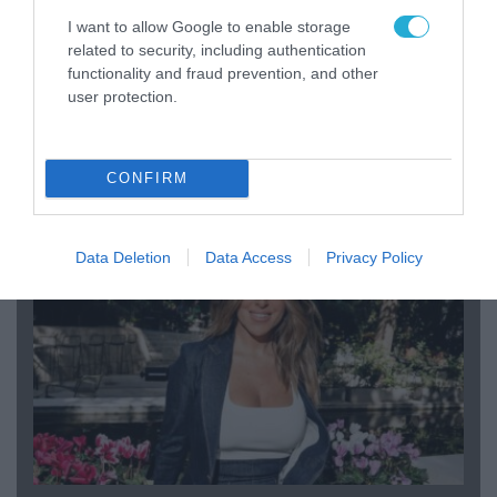
I want to allow Google to enable storage
related to security, including authentication
functionality and fraud prevention, and other
user protection.
04.08.2026 | 12:02
O διευθυντής του OPEN προσπαθεί να τα
«μαζέψει» για τη δημοσιογράφο που γέλασε
CONFIRM
σε ρεπορτάζ για τις φωτιές
Data Deletion
Data Access
Privacy Policy