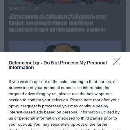
06.08.2026 | 14:02
«Επιχείρηση ελεύθερα πεζοδρόμια» στην
Αθήνα: Απομακρύνθηκαν παράνομα
αντικείμενα από κοινόχρηστους χώρους
Defencenet.gr -
Do Not Process My Personal
Information
If you wish to opt-out of the sale, sharing to third parties, or
processing of your personal or sensitive information for
targeted advertising by us, please use the below opt-out
section to confirm your selection. Please note that after your
opt-out request is processed you may continue seeing
interest-based ads based on personal information utilized by
06.08.2026 | 09:03
us or personal information disclosed to third parties prior to
«Οι εντελώς αθώοι»: Η ανάρτηση του Αρκά για
your opt-out. You may separately opt-out of the further
τα ζώα που χάθηκαν στις πυρκαγιές της