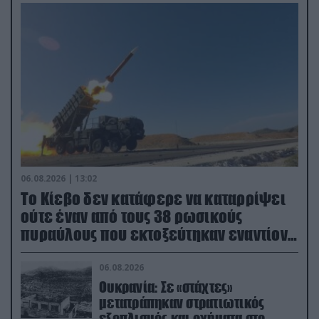
06.08.2026 | 13:02
Το Κίεβο δεν κατάφερε να καταρρίψει
ούτε έναν από τους 38 ρωσικούς
πυραύλους που εκτοξεύτηκαν εναντίον
του
06.08.2026
Ουκρανία: Σε «στάχτες»
μετατράπηκαν στρατιωτικός
εξοπλισμός και οχήματα στο