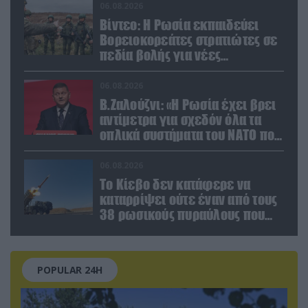
06.08.2026
Βίντεο: Η Ρωσία εκπαιδεύει
Βορειοκορεάτες στρατιώτες σε
πεδία βολής για νέες
επιχειρήσεις
06.08.2026
Β.Ζαλούζνι: «Η Ρωσία έχει βρει
αντίμετρα για σχεδόν όλα τα
οπλικά συστήματα του ΝΑΤΟ που
χρησιμοποιεί η Ουκρανία»
06.08.2026
Το Κίεβο δεν κατάφερε να
καταρρίψει ούτε έναν από τους
38 ρωσικούς πυραύλους που
εκτοξεύτηκαν εναντίον του
POPULAR 24H