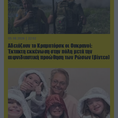
05.08.2026 | 22:02
Αδειάζουν το Κραματόρσκ οι Ουκρανοί:
Έκτακτη εκκένωση στην πόλη μετά την
αιφνιδιαστική προώθηση των Ρώσων (βίντεο)