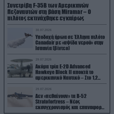
Συνετρίβη F-35B των Αμερικανών
Πεζοναυτών στη βάση Miramar – Ο
πιλότος εκτινάχθηκε εγκαίρως
30.07.2026
Υποδοχή ήρωα σε Έλληνα πιλότο
Canadair με «αψίδα νερού» στην
Ισπανία (βίντεο)
29.07.2026
Ακόμα τρία E-2D Advanced
Hawkeye Block II αποκτά το
αμερικανικό Ναυτικό – Στο 1,2
δισ.δολάρια το κόστος
29.07.2026
Δεν «πεθαίνουν» τα Β-52
Stratofortress – Νέος
εκσυγχρονισμός και επαναφορά
από τα «νεκροταφεία»