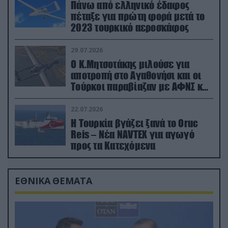
Πάνω από ελληνικό έδαφος
πέταξε για πρώτη φορά μετά το
2023 τουρκικό αεροσκάφος
29.07.2026
Ο Κ.Μητσοτάκης μιλούσε για
αποτροπή στο Αγαθονήσι και οι
Τούρκοι παραβίαζαν με ΑΦΝΣ και
drone
22.07.2026
Η Τουρκία βγάζει ξανά το Oruc
Reis – Νέα NAVTEX για αγωγό
προς τα Κατεχόμενα
ΕΘΝΙΚΑ ΘΕΜΑΤΑ