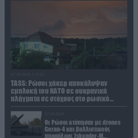
07.08.2026 | 15:02
TASS: Ρώσοι χάκερ αποκάλυψαν
εμπλοκή του ΝΑΤΟ σε ουκρανικά
πλήγματα σε στόχους στο ρωσικό
έδαφος!
07.08.2026
Οι Ρώσοι κτύπησαν με drones
Geran-4 και βαλλιστικούς
πυραύλους Iskander-M