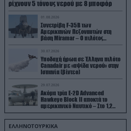
ρίχνουν 5 τόνους νερού με 8 μποφόρ
01.08.2026
Συνετρίβη F-35B των
Αμερικανών Πεζοναυτών στη
βάση Miramar – Ο πιλότος
εκτινάχθηκε εγκαίρως
30.07.2026
Υποδοχή ήρωα σε Έλληνα πιλότο
Canadair με «αψίδα νερού» στην
Ισπανία (βίντεο)
29.07.2026
Ακόμα τρία E-2D Advanced
Hawkeye Block II αποκτά το
αμερικανικό Ναυτικό – Στο 1,2
δισ.δολάρια το κόστος
ΕΛΛΗΝΟΤΟΥΡΚΙΚΑ