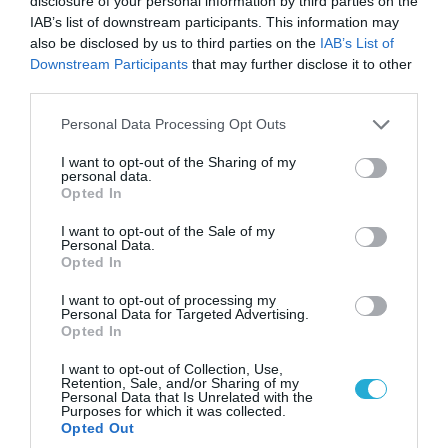
disclosure of your personal information by third parties on the
IAB’s list of downstream participants. This information may
also be disclosed by us to third parties on the
IAB’s List of
Downstream Participants
that may further disclose it to other
third parties.
Please note that this website/app uses one or more Google
Personal Data Processing Opt Outs
services and may gather and store information including but
not limited to your visit or usage behaviour. You may click to
I want to opt-out of the Sharing of my
personal data.
grant or deny consent to Google and its third-party tags to
Opted In
use your data for below specified purposes in below Google
consent section.
I want to opt-out of the Sale of my
04.08.2026 | 15:02
Personal Data.
Opted In
Αυτή την ώρα το τελευταίο «αντίο» στον πρώην
υπουργό Ι.Βαρβιτσιώτη (φωτο)
I want to opt-out of processing my
Personal Data for Targeted Advertising.
Opted In
I want to opt-out of Collection, Use,
Retention, Sale, and/or Sharing of my
Personal Data that Is Unrelated with the
Purposes for which it was collected.
Opted Out