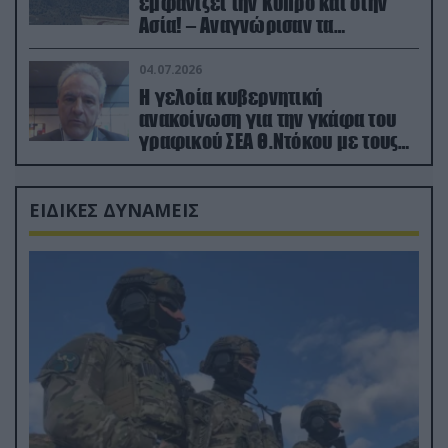
εμφανίζει την Κύπρο και στην
Ασία! – Αναγνώρισαν τα
κατεχόμενα; (φωτο)
04.07.2026
Η γελοία κυβερνητική
ανακοίνωση για την γκάφα του
γραφικού ΣΕΑ Θ.Ντόκου με τους
Ρώσους φαρσέρ
ΕΙΔΙΚΕΣ ΔΥΝΑΜΕΙΣ