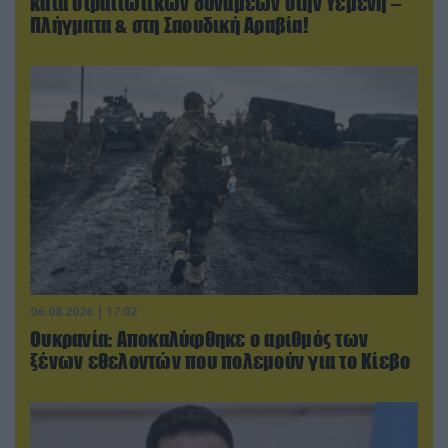
κατά στρατιωτικών δυνάμεων στην Υεμένη –
Πλήγματα & στη Σαουδική Αραβία!
06.08.2026 | 17:02
Ουκρανία: Αποκαλύφθηκε ο αριθμός των
ξένων εθελοντών που πολεμούν για το Κίεβο