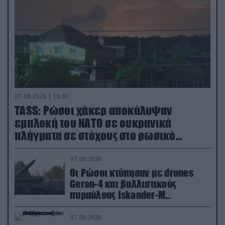
07.08.2026 | 15:02
TASS: Ρώσοι χάκερ αποκάλυψαν
εμπλοκή του ΝΑΤΟ σε ουκρανικά
πλήγματα σε στόχους στο ρωσικό
έδαφος!
07.08.2026
Οι Ρώσοι κτύπησαν με drones
Geran-4 και βαλλιστικούς
πυραύλους Iskander-M
ουκρανικό τρένο με στρατιωτικό
εξοπλισμό
07.08.2026