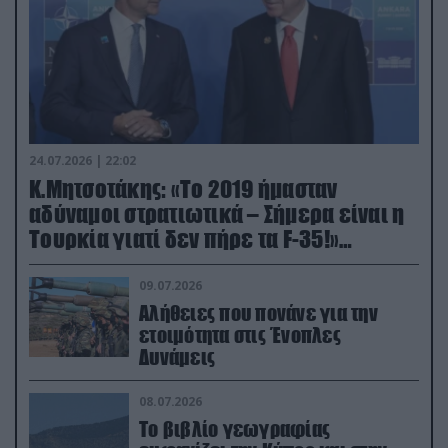
24.07.2026 | 22:02
Κ.Μητσοτάκης: «Το 2019 ήμασταν
αδύναμοι στρατιωτικά – Σήμερα είναι η
Τουρκία γιατί δεν πήρε τα F-35!»
(βίντεο)
09.07.2026
Αλήθειες που πονάνε για την
ετοιμότητα στις Ένοπλες
Δυνάμεις
08.07.2026
Το βιβλίο γεωγραφίας