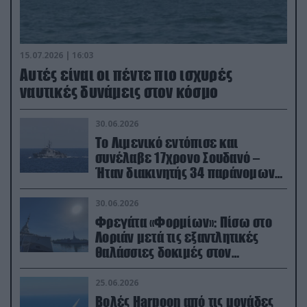
15.07.2026 | 16:03
Aυτές είναι οι πέντε πιο ισχυρές
ναυτικές δυνάμεις στον κόσμο
30.06.2026
Το Λιμενικό εντόπισε και
συνέλαβε 17χρονο Σουδανό –
Ήταν διακινητής 34 παράνομων
μεταναστών
30.06.2026
Φρεγάτα «Φορμίων»: Πίσω στο
Λοριάν μετά τις εξαντλητικές
θαλάσσιες δοκιμές στον
απαιτητικό Βισκαϊκό
25.06.2026
Βολές Harpoon από τις μονάδες