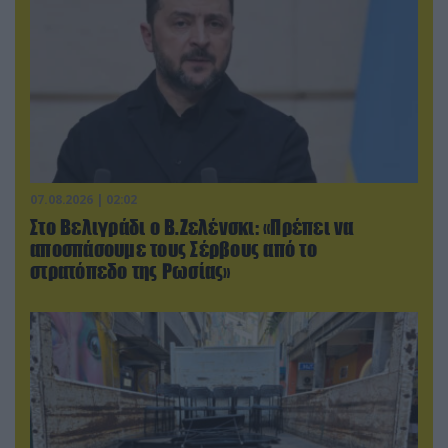
07.08.2026 | 02:02
Στο Βελιγράδι ο Β.Ζελένσκι: «Πρέπει να
αποσπάσουμε τους Σέρβους από το
στρατόπεδο της Ρωσίας»