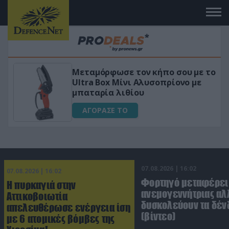
Μεταμόρφωσε τον κήπο σου με το
ικό
Ultra Box Μίνι Αλυσοπρίονο με
μπαταρία λιθίου
ΑΓΟΡΑΣΕ ΤΟ
07.08.2026 | 16:02
07.08.2026 | 16:02
Φορτηγό μεταφέρει
Η πυρκαγιά στην
ανεμογεννήτριας αλ
Αττικοβοιωτία
δυσκολεύουν τα δέν
απελευθέρωσε ενέργεια ίση
(βίντεο)
με 6 ατομικές βόμβες της