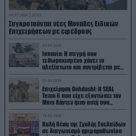
29.07.2026 | 22:02
Συγκροτούνται νέες Μονάδες Ειδικών
Επιχειρήσεων με εφέδρους
23.04.2026
Ισπανία: Η στιγμή που
τεθωρακισμένο χάνει το
αλεξίπτωτο και συντρίβεται με
ορμή στο έδαφος (βίντεο)
05.04.2026
Επιχείρηση Dehdasht: Η SEAL
Team 6 που είχε εξοντώσει τον
Μπιν Λάντεν ήταν αυτή που
διέσωσε τον πιλότο του F-15
15.02.2026
Καλή θέση της Σχολής Ευελπίδων
σε διαγωνισμό ημιμαραθωνίου