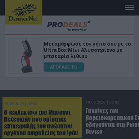
Μεταμόρφωσε τον κήπο σου με το
«Μα
Ultra Box Μίνι Αλυσοπρίονο με
για 
μπαταρία λιθίου
Α
ΑΓΟΡΑΣΕ ΤΟ
10.08.2026 | 00:02
10.08.2026 | 02:02
Γυναίκες του
Ο «εκλεκτός» του Μασούντ
βορειοκορεατικού Σ
Πεζεσκιάν που ορίστηκε
οδηγούνται στη Ρωσί
επικεφαλής του ανώτατου
βίντεο
οργάνου ασφαλείας του Ιράν