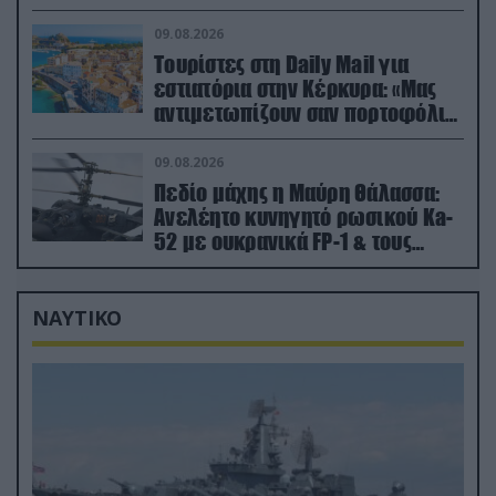
εξοντώθηκαν – Δείτε βίντεο
09.08.2026
Τουρίστες στη Daily Mail για
εστιατόρια στην Κέρκυρα: «Μας
αντιμετωπίζουν σαν πορτοφόλια
με πόδια»
09.08.2026
Πεδίο μάχης η Μαύρη Θάλασσα:
Ανελέητο κυνηγητό ρωσικού Ka-
52 με ουκρανικά FP-1 & τους
Τούρκους να τραβάνε… βίντεο
ΝΑΥΤΙΚΟ