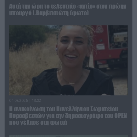
Αυτή την ώρα το τελευταίο «αντίο» στον πρώην
υπουργό Ι.Βαρβιτσιώτη (φωτο)
04.08.2026 | 13:02
Η ανακοίνωση του Πανελλήνιου Σωματείου
Πυροσβεστών για την δημοσιογράφο του OPEN
που γέλασε στη φωτιά