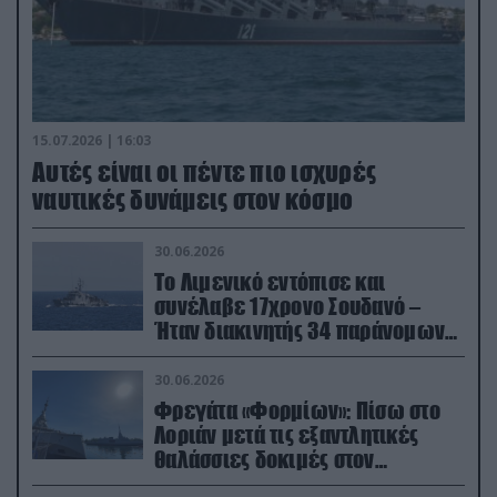
15.07.2026 | 16:03
Aυτές είναι οι πέντε πιο ισχυρές
ναυτικές δυνάμεις στον κόσμο
30.06.2026
Το Λιμενικό εντόπισε και
συνέλαβε 17χρονο Σουδανό –
Ήταν διακινητής 34 παράνομων
μεταναστών
30.06.2026
Φρεγάτα «Φορμίων»: Πίσω στο
Λοριάν μετά τις εξαντλητικές
θαλάσσιες δοκιμές στον
απαιτητικό Βισκαϊκό