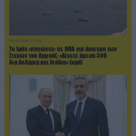
09.08.2026 | 13:02
Το Ιράν «παγώνει» τις ΗΠΑ για άνοιγμα των
Στενών του Ορμούζ: «Δίνετε άμεσα 300
δισ.δολάρια και διόδια» (upd)