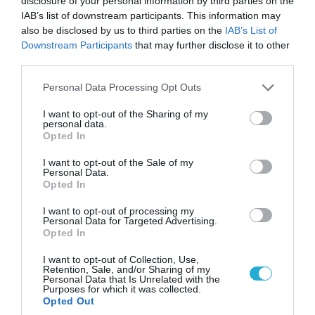
disclosure of your personal information by third parties on the
IAB’s list of downstream participants. This information may
also be disclosed by us to third parties on the
IAB’s List of
Downstream Participants
that may further disclose it to other
third parties.
Please note that this website/app uses one or more Google
Personal Data Processing Opt Outs
services and may gather and store information including but
not limited to your visit or usage behaviour. You may click to
I want to opt-out of the Sharing of my
personal data.
grant or deny consent to Google and its third-party tags to
Opted In
use your data for below specified purposes in below Google
consent section.
I want to opt-out of the Sale of my
Personal Data.
Opted In
07.08.2026 | 20:02
Ο Γιάννης Αλαφούζος «τέλειωσε» τον
I want to opt-out of processing my
Κωνσταντίνο Ζούλα από τον ΣΚΑΪ – Ο λόγος της
Personal Data for Targeted Advertising.
απομάκρυνσής του
Opted In
I want to opt-out of Collection, Use,
Retention, Sale, and/or Sharing of my
Personal Data that Is Unrelated with the
Purposes for which it was collected.
Opted Out