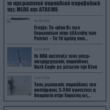
το αμερικανικό πυραυλικό πυροβολικό
της: MLRS και ΑΤΑCMS
05.08.2026
Freyja: Το «plan Β» των
Ευρωπαίων στην έλλειψη των
Patriot – Τα 10 κράτη που
συμμετέχουν στο δίκτυο
συνεργασίας
24.07.2026
Οι ΗΠΑ ανέπτυξε τους υπερ-
υπερηχητικούς πυραύλους
Dark Eagle με μέτωπο την Κίνα
24.07.2026
Τους ρωσικούς πυραύλους του
συστήματος S-300 προτείνει η
Ουκρανία στην Ευρώπη ως
αντιβαλλιστικό σύστημα