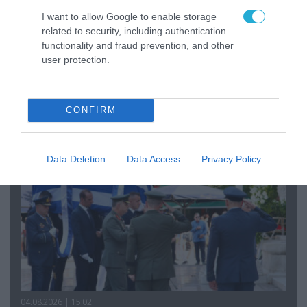
I want to allow Google to enable storage
related to security, including authentication
functionality and fraud prevention, and other
06.08.2026 | 09:03
user protection.
«Οι εντελώς αθώοι»: Η ανάρτηση του Αρκά για
τα ζώα που χάθηκαν στις πυρκαγιές της
Αττικής (φωτο)
CONFIRM
Data Deletion
Data Access
Privacy Policy
04.08.2026 | 15:02