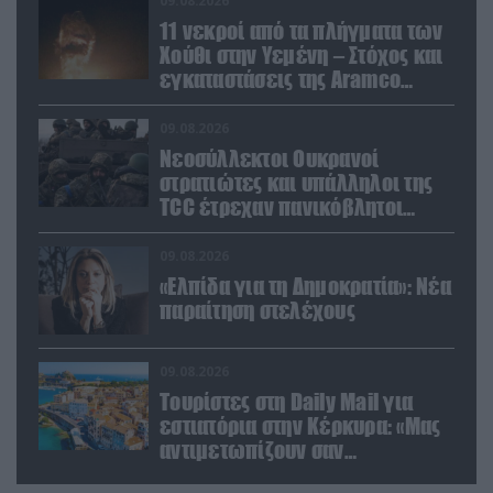
09.08.2026
11 νεκροί από τα πλήγματα των
Χούθι στην Υεμένη – Στόχος και
εγκαταστάσεις της Aramco
(βίντεο)
09.08.2026
Νεοσύλλεκτοι Ουκρανοί
στρατιώτες και υπάλληλοι της
TCC έτρεχαν πανικόβλητοι
αλλά… εξοντώθηκαν – Δείτε
βίντεο
09.08.2026
«Ελπίδα για τη Δημοκρατία»: Νέα
παραίτηση στελέχους
09.08.2026
Τουρίστες στη Daily Mail για
εστιατόρια στην Κέρκυρα: «Μας
αντιμετωπίζουν σαν
πορτοφόλια με πόδια»