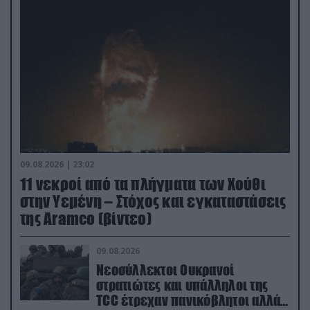
09.08.2026 | 23:02
11 νεκροί από τα πλήγματα των Χούθι
στην Υεμένη – Στόχος και εγκαταστάσεις
της Aramco (βίντεο)
09.08.2026
Νεοσύλλεκτοι Ουκρανοί
στρατιώτες και υπάλληλοι της
TCC έτρεχαν πανικόβλητοι αλλά…