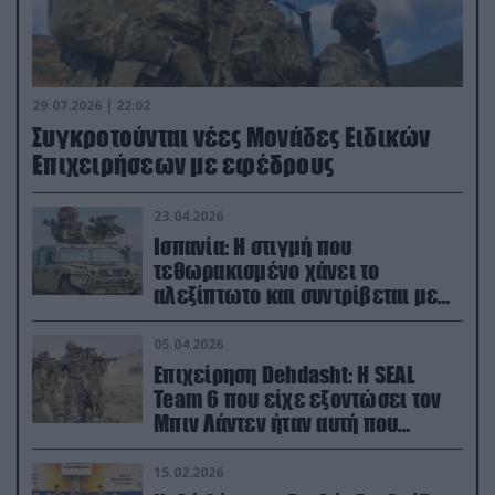
29.07.2026 | 22:02
Συγκροτούνται νέες Μονάδες Ειδικών
Επιχειρήσεων με εφέδρους
23.04.2026
Ισπανία: Η στιγμή που
τεθωρακισμένο χάνει το
αλεξίπτωτο και συντρίβεται με
ορμή στο έδαφος (βίντεο)
05.04.2026
Επιχείρηση Dehdasht: Η SEAL
Team 6 που είχε εξοντώσει τον
Μπιν Λάντεν ήταν αυτή που
διέσωσε τον πιλότο του F-15
15.02.2026