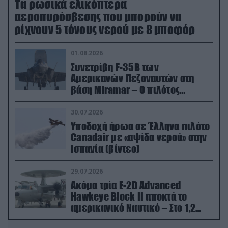
Τα ρωσικά ελικόπτερα
αεροπυρόσβεσης που μπορούν να
ρίχνουν 5 τόνους νερού με 8 μποφόρ
01.08.2026
Συνετρίβη F-35B των
Αμερικανών Πεζοναυτών στη
βάση Miramar – Ο πιλότος
εκτινάχθηκε εγκαίρως
30.07.2026
Υποδοχή ήρωα σε Έλληνα πιλότο
Canadair με «αψίδα νερού» στην
Ισπανία (βίντεο)
29.07.2026
Ακόμα τρία E-2D Advanced
Hawkeye Block II αποκτά το
αμερικανικό Ναυτικό – Στο 1,2
δισ.δολάρια το κόστος