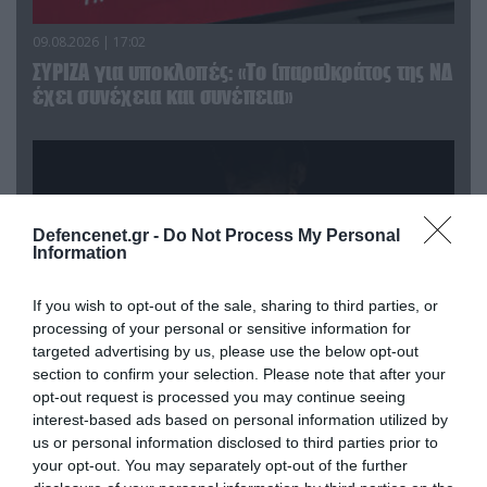
09.08.2026 | 17:02
ΣΥΡΙΖΑ για υποκλοπές: «Το (παρα)κράτος της ΝΔ
έχει συνέχεια και συνέπεια»
Defencenet.gr -
Do Not Process My Personal
Information
If you wish to opt-out of the sale, sharing to third parties, or
processing of your personal or sensitive information for
targeted advertising by us, please use the below opt-out
section to confirm your selection. Please note that after your
opt-out request is processed you may continue seeing
08.08.2026 | 09:02
interest-based ads based on personal information utilized by
«Η απόλυτη τραγωδία»: Η «αιχμηρή» ανάρτηση
us or personal information disclosed to third parties prior to
του Αρκά για τα τατουάζ (φωτο)
your opt-out. You may separately opt-out of the further