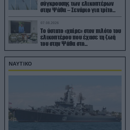
σύγκρουσης των ελικοπτέρων
στην Ψάθα – Σενάριο για τρίτο
ελικόπτερο
07.08.2026
Το ύστατο «χαίρε» στον πιλότο του
ελικοπτέρου που έχασε τη ζωή
του στην Ψάθα στο
αποτεφρωτήριο Ριτσώνας
ΝΑΥΤΙΚΟ