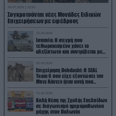
29.07.2026 | 22:02
Συγκροτούνται νέες Μονάδες Ειδικών
Επιχειρήσεων με εφέδρους
23.04.2026
Ισπανία: Η στιγμή που
τεθωρακισμένο χάνει το
αλεξίπτωτο και συντρίβεται με
ορμή στο έδαφος (βίντεο)
05.04.2026
Επιχείρηση Dehdasht: Η SEAL
Team 6 που είχε εξοντώσει τον
Μπιν Λάντεν ήταν αυτή που
διέσωσε τον πιλότο του F-15
15.02.2026
Καλή θέση της Σχολής Ευελπίδων
σε διαγωνισμό ημιμαραθωνίου
μάχης στον Πολωνία