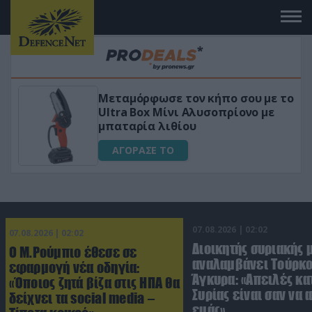
Μεταμόρφωσε τον κήπο σου με το
ικό
Ultra Box Μίνι Αλυσοπρίονο με
μπαταρία λιθίου
ΑΓΟΡΑΣΕ ΤΟ
07.08.2026 | 02:02
07.08.2026 | 02:02
Διοικητής συριακής 
Ο Μ.Ρούμπιο έθεσε σε
αναλαμβάνει Τούρκο
εφαρμογή νέα οδηγία:
Άγκυρα: «Απειλές κα
«Όποιος ζητά βίζα στις ΗΠΑ θα
Συρίας είναι σαν να 
δείχνει τα social media –
εμάς»