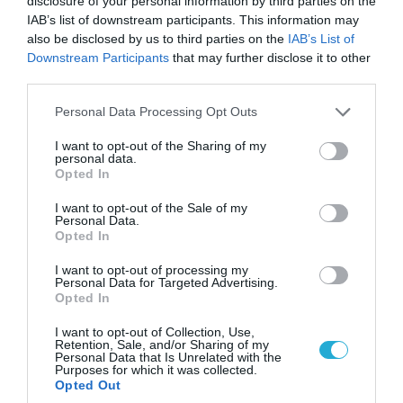
disclosure of your personal information by third parties on the
IAB’s list of downstream participants. This information may
also be disclosed by us to third parties on the
IAB’s List of
Downstream Participants
that may further disclose it to other
third parties.
Please note that this website/app uses one or more Google
Personal Data Processing Opt Outs
services and may gather and store information including but
not limited to your visit or usage behaviour. You may click to
I want to opt-out of the Sharing of my
personal data.
grant or deny consent to Google and its third-party tags to
Opted In
use your data for below specified purposes in below Google
consent section.
I want to opt-out of the Sale of my
04.08.2026 | 15:02
Personal Data.
Opted In
Αυτή την ώρα το τελευταίο «αντίο» στον πρώην
υπουργό Ι.Βαρβιτσιώτη (φωτο)
I want to opt-out of processing my
Personal Data for Targeted Advertising.
Opted In
I want to opt-out of Collection, Use,
Retention, Sale, and/or Sharing of my
Personal Data that Is Unrelated with the
Purposes for which it was collected.
Opted Out