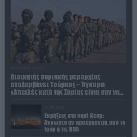
07.08.2026 | 02:02
Διοικητής συριακής μεραρχίας
αναλαμβάνει Τούρκος – Άγκυρα:
«Απειλές κατά της Συρίας είναι σαν να
απειλούν εμάς»
07.08.2026
Εκρήξεις στο νησί Κεσμ:
Άγνωστο αν προέρχονται από το
Ιράν ή τις ΗΠΑ