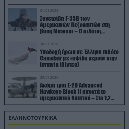
01.08.2026
Συνετρίβη F-35B των
Αμερικανών Πεζοναυτών στη
βάση Miramar – Ο πιλότος
εκτινάχθηκε εγκαίρως
30.07.2026
Υποδοχή ήρωα σε Έλληνα πιλότο
Canadair με «αψίδα νερού» στην
Ισπανία (βίντεο)
29.07.2026
Ακόμα τρία E-2D Advanced
Hawkeye Block II αποκτά το
αμερικανικό Ναυτικό – Στο 1,2
δισ.δολάρια το κόστος
ΕΛΛΗΝΟΤΟΥΡΚΙΚΑ