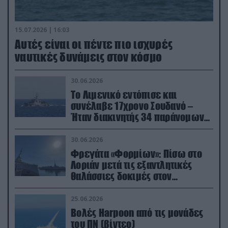
15.07.2026 | 16:03
Aυτές είναι οι πέντε πιο ισχυρές
ναυτικές δυνάμεις στον κόσμο
30.06.2026
Το Λιμενικό εντόπισε και
συνέλαβε 17χρονο Σουδανό –
Ήταν διακινητής 34 παράνομων
μεταναστών
30.06.2026
Φρεγάτα «Φορμίων»: Πίσω στο
Λοριάν μετά τις εξαντλητικές
θαλάσσιες δοκιμές στον
απαιτητικό Βισκαϊκό
25.06.2026
Βολές Harpoon από τις μονάδες
του ΠΝ (βίντεο)