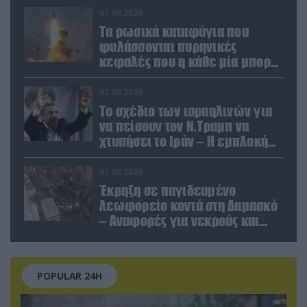
07.08.2026
Τα ρωσικά καταφύγια που
φυλάσσονται πυρηνικές
κεφαλές που η κάθε μία μπορεί
να καταστρέψει «μία
Θεσσαλονίκη»
07.08.2026
Το σχέδιο των ισραηλινών για
να πείσουν τον Ν.Τραμπ να
χτυπήσει το Ιράν – Η εμπλοκή
του Μ.Αχμαντινετζάντ
07.08.2026
Έκρηξη σε παγιδευμένο
λεωφορείο κοντά στη Δαμασκό
– Αναφορές για νεκρούς και
τραυματίες (βίντεο)
POPULAR 24H