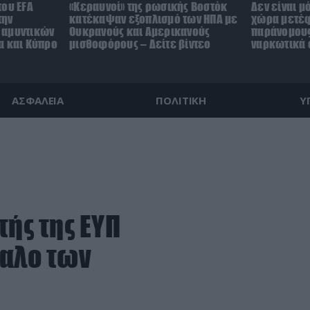
του EFA
«Κεραυνοί» της ρωσικής Βοστόκ
Δεν είναι μ
την
κατέκαψαν εξοπλισμό των ΗΠΑ με
χώρα μετέ
 αμυντικών
Ουκρανούς και Αμερικανούς
παράνομους
α και Κύπρο
μισθοφόρους – Δείτε βίντεο
ναρκωτικά σ
ΑΣΦΑΛΕΙΑ
ΠΟΛΙΤΙΚΗ
Υ
τής της ΕΥΠ
δαλο των