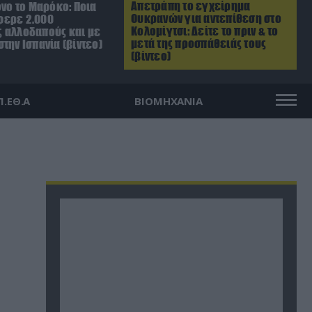
Απετράπη το εγχείρημα
όνο το Μαρόκο: Ποια
Ουκρανών για αντεπίθεση στο
φερε 2.000
Κολομίγτσι: Δείτε το πριν & το
 αλλοδαπούς και με
μετά της προσπάθειάς τους
την Ισπανία (βίντεο)
(βίντεο)
Π.ΕΘ.Α
ΒΙΟΜΗΧΑΝΙΑ