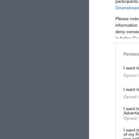
participants
Downstream 
Please note
information 
deny consent
in below Go
Persona
I want t
Opted 
I want t
Opted 
I want 
Advertis
Opted 
I want t
of my P
was col