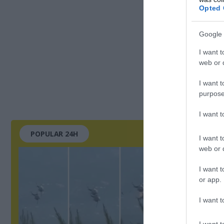
Opted 
Google 
I want t
web or d
I want t
purpose
I want 
POPULAR 24H
I want t
web or d
I want t
or app.
I want t
I want t