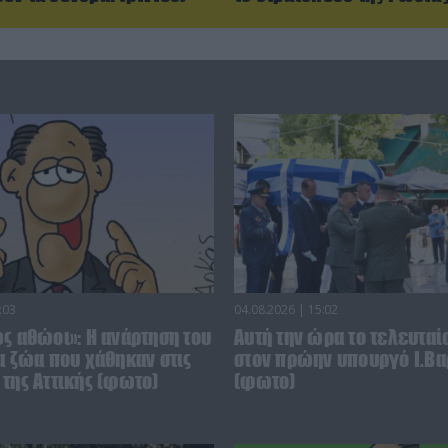
:03
04.08.2026 | 15:02
ς αθώοι»: Η ανάρτηση του
Αυτή την ώρα το τελευταίο
α ζώα που χάθηκαν στις
στον πρώην υπουργό Ι.Βα
της Αττικής (φωτο)
(φωτο)