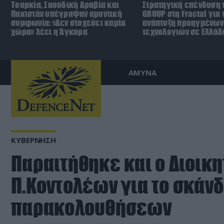
Τουρκία, Σαουδική Αραβία και
Στρατηγική επένδυση 
Πακιστάν υπέγραψαν αμυντική
GROUP στη Fractal για 
συμφωνία: «Δεν στοχεύει καμία
ανάπτυξη προηγμένων
χώρα» λέει η Άγκυρα
τεχνολογιών σε Ελλάδ
ΑΜΥΝΑ
ΚΥΒΕΡΝΗΣΗ
Παραιτήθηκε και ο Διοικη
Π.Κοντολέων για το σκάν
παρακολουθήσεων