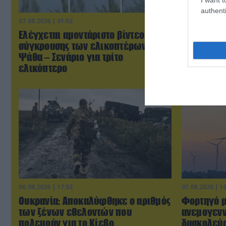
authenti
07.08.2026 | 01:02
07.08.2026 | 0
Ελέγχεται αμοντάριστο βίντεο της
Τουρκικά 
σύγκρουσης των ελικοπτέρων στην
«συνεπλάκ
Ψάθα – Σενάριο για τρίτο
μαχητικά σ
ελικόπτερο
06.08.2026 | 17:02
07.08.2026 | 1
Ουκρανία: Αποκαλύφθηκε ο αριθμός
Φορτηγό μ
των ξένων εθελοντών που
ανεμογενν
πολεμούν για το Κίεβο
δυσκολεύο