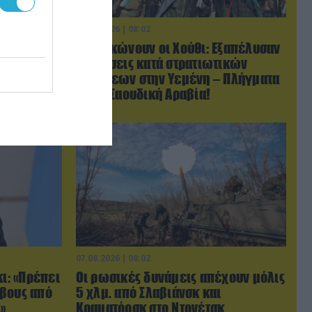
07.08.2026 | 08:02
ις χώρες
Κλιμακώνουν οι Χούθι: Eξαπέλυσαν
τον Τραμπ
επιθέσεις κατά στρατιωτικών
με σκληρά»
δυνάμεων στην Υεμένη – Πλήγματα
& στη Σαουδική Αραβία!
07.08.2026 | 08:02
κι: «Πρέπει
Οι ρωσικές δυνάμεις απέχουν μόλις
ρβους από
5 χλμ. από Σλαβιάνσκ και
»
Κραματόρσκ στο Ντονέτσκ