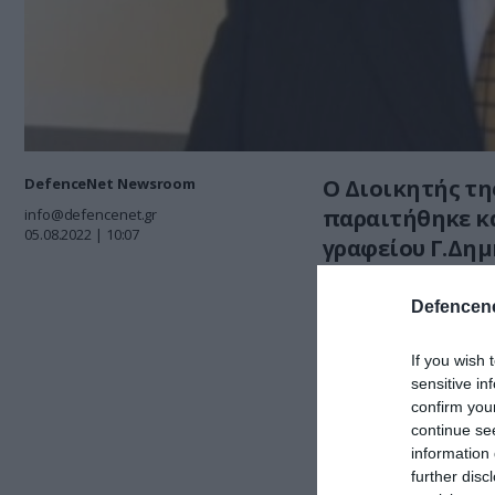
DefenceNet Newsroom
Ο Διοικητής τ
παραιτήθηκε κα
info@defencenet.gr
05.08.2022 | 10:07
γραφείου Γ.Δημ
τηλεφωνικών 
Defencene
Διαβάστε περισ
If you wish 
sensitive in
ΣΧΟΛΙΑΣΤΕ Τ
confirm you
continue se
information 
further disc