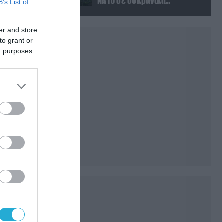
ΝΑΤΟ σε ουκρανικά
B’s List of
πλήγματα σε στόχους στο
ρωσικό έδαφος!
er and store
to grant or
ed purposes