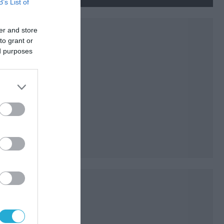
νεκρούς και τραυματίες
B’s List of
(βίντεο)
er and store
to grant or
ed purposes