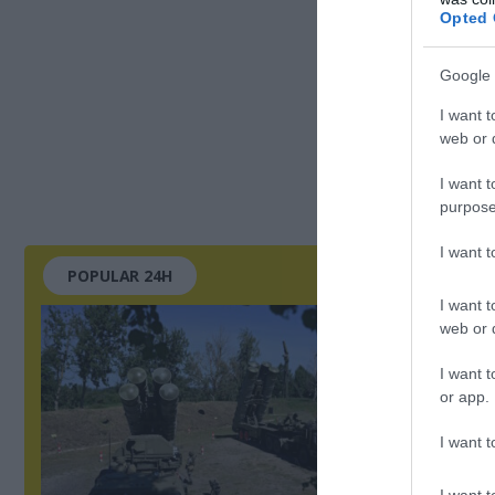
Opted 
Google 
I want t
web or d
I want t
purpose
I want 
POPULAR 24H
I want t
web or d
I want t
or app.
I want t
I want t