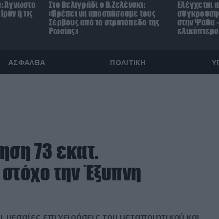
μ: Άγνωστο
Στο Βελιγράδι ο Β.Ζελένσκι:
Ελέγχεται α
Ιράν ή τις
«Πρέπει να αποσπάσουμε τους
σύγκρουσης
Σέρβους από το στρατόπεδο της
στην Ψάθα –
Ρωσίας»
ελικόπτερο
ΑΣΦΑΛΕΙΑ
ΠΟΛΙΤΙΚΗ
Υ
ηση 73 εκατ.
 στόχο την Έξυπνη
ι μεσαίες επιχειρήσεις του μεταποιητικού και