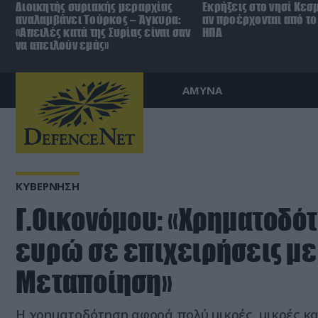
Διοικητής συριακής μεραρχίας
Εκρήξεις στο νησί Κεσ
αναλαμβάνει Τούρκος – Άγκυρα:
αν προέρχονται από το 
«Απειλές κατά της Συρίας είναι σαν
ΗΠΑ
να απειλούν εμάς»
ΑΜΥΝΑ
ΚΥΒΕΡΝΗΣΗ
Γ.Οικονόμου: «Χρηματοδότ
ευρώ σε επιχειρήσεις με
Μεταποίηση»
Η χρηματοδότηση αφορά πολύ μικρές, μικρές κα