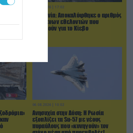
06.08.2026 | 17:02
 της
Ουκρανία: Αποκαλύφθηκε ο αριθμός
γό της
των ξένων εθελοντών που
ων 4
πολεμούν για το Κίεβο
ωση»
06.08.2026 | 10:02
ζοδρόμια»
Ανησυχία στην Δύση: H Ρωσία
ηκαν
εξοπλίζει τα Su-57 με νέους
πό
πυραύλους που «κυνηγούν» τον
στόχο μέσα από παρεμβολές!