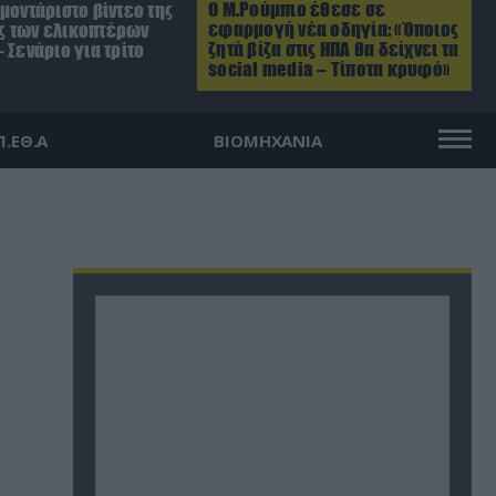
Ο Μ.Ρούμπιο έθεσε σε
μοντάριστο βίντεο της
εφαρμογή νέα οδηγία: «Όποιος
 των ελικοπτέρων
ζητά βίζα στις ΗΠΑ θα δείχνει τα
 Σενάριο για τρίτο
social media – Τίποτα κρυφό»
Π.ΕΘ.Α
ΒΙΟΜΗΧΑΝΙΑ