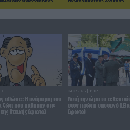
:03
04.08.2026 | 15:02
ς αθώοι»: Η ανάρτηση του
Αυτή την ώρα το τελευταίο
α ζώα που χάθηκαν στις
στον πρώην υπουργό Ι.Βα
της Αττικής (φωτο)
(φωτο)