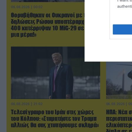
authenti
06.08.2026 | 00:02
06.08.2026 | 0
Θορυβήθηκαν οι Ουκρανοί με τις
Μαροκινός
δηλώσεις Ρώσου υποπτέραρχου: «S-
επιτέθηκε
400 κατέρριψαν 10 MiG-29 σε μόλις
Τραμ στην 
μια μέρα!»
θα την κακ
06.08.2026 | 21:02
06.08.2026 | 0
Τελεσίγραφο του Ιράν στις χώρες
ΗΠΑ: Nέα σ
του Κόλπου: «Σταματήστε τον Τραμπ
περιστατι
αλλιώς θα σας χτυπήσουμε σκληρά»
ελικόπτερ
δίπλα σε 