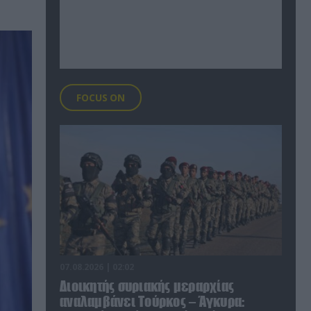
FOCUS ON
07.08.2026 | 02:02
Διοικητής συριακής μεραρχίας
αναλαμβάνει Τούρκος – Άγκυρα: