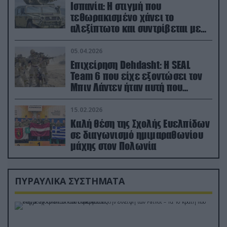
Ισπανία: Η στιγμή που
τεθωρακισμένο χάνει το
αλεξίπτωτο και συντρίβεται με
ορμή στο έδαφος (βίντεο)
05.04.2026
Επιχείρηση Dehdasht: Η SEAL
Team 6 που είχε εξοντώσει τον
Μπιν Λάντεν ήταν αυτή που
διέσωσε τον πιλότο του F-15
15.02.2026
Καλή θέση της Σχολής Ευελπίδων
σε διαγωνισμό ημιμαραθωνίου
μάχης στον Πολωνία
ΠΥΡΑΥΛΙΚΑ ΣΥΣΤΗΜΑΤΑ