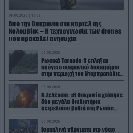
06.08.2026 | 19:02
Από την Ουκρανία στα καρτέλ της
Κολομβίας – Η τεχνογνωσία των drones
που προκαλεί ανησυχία
06.08.2026
Ρωσικά Tornado-S έπληξαν
υπόγειο ουκρανικό διοικητήριο
στην περιοχή του Ντομπροπόλιε
(βίντεο)
06.08.2026
Β.Ζελένσκι: «Η Ουκρανία χτύπησε
δύο μεγάλα διυλιστήρια
πετρελαίου βαθιά στη Ρωσία»
(βίντεο)
06.08.2026
Ισραηλινά πλήγματα στο νότιο