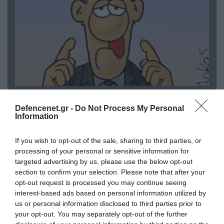
06.08.2026 | 09:03
«Οι εντελώς αθώοι»: Η ανάρτηση του Αρκά για
Defencenet.gr -
Do Not Process My Personal
Information
τα ζώα που χάθηκαν στις πυρκαγιές της
Αττικής (φωτο)
If you wish to opt-out of the sale, sharing to third parties, or
processing of your personal or sensitive information for
targeted advertising by us, please use the below opt-out
section to confirm your selection. Please note that after your
opt-out request is processed you may continue seeing
interest-based ads based on personal information utilized by
us or personal information disclosed to third parties prior to
your opt-out. You may separately opt-out of the further