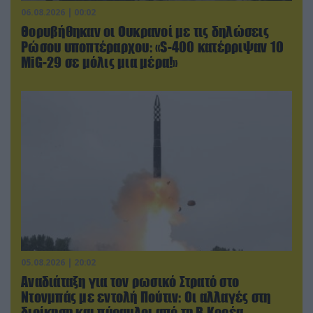
06.08.2026 | 00:02
Θορυβήθηκαν οι Ουκρανοί με τις δηλώσεις
Ρώσου υποπτέραρχου: «S-400 κατέρριψαν 10
MiG-29 σε μόλις μια μέρα!»
05.08.2026 | 20:02
Αναδιάταξη για τον ρωσικό Στρατό στο
Ντονμπάς με εντολή Πούτιν: Οι αλλαγές στη
διοίκηση και πύραυλοι από τη Β.Κορέα