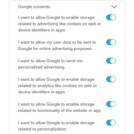
Η ανακοίνωση του Πανελλήνιου Σωματείου
Google consents
Πυροσβεστών για την δημοσιογράφο του OPEN
που γέλασε στη φωτιά
I want to allow Google to enable storage
related to advertising like cookies on web or
device identifiers in apps.
I want to allow my user data to be sent to
Google for online advertising purposes.
I want to allow Google to send me
personalized advertising.
I want to allow Google to enable storage
related to analytics like cookies on web or
device identifiers in apps.
04.08.2026 | 12:02
I want to allow Google to enable storage
O διευθυντής του OPEN προσπαθεί να τα
related to functionality of the website or app.
«μαζέψει» για τη δημοσιογράφο που γέλασε
I want to allow Google to enable storage
σε ρεπορτάζ για τις φωτιές
related to personalization.