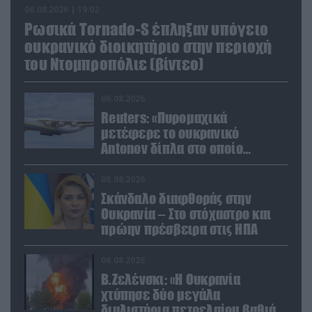
06.08.2026 | 19:02
Ρωσικά Tornado-S έπληξαν υπόγειο
ουκρανικό διοικητήριο στην περιοχή
του Ντομπροπόλιε (βίντεο)
06.08.2026
Reuters: «Πυρομαχικά
μετέφερε το ουκρανικό
Antonov δίπλα στο οποίο
βρέθηκε το drone στη Λειψία»
06.08.2026
Σκάνδαλο διαφθοράς στην
Ουκρανία – Στο στόχαστρο και
πρώην πρέσβειρα στις ΗΠΑ
06.08.2026
Β.Ζελένσκι: «Η Ουκρανία
χτύπησε δύο μεγάλα
διυλιστήρια πετρελαίου βαθιά