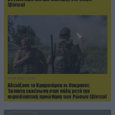
(βίντεο)
05.08.2026 | 22:02
Αδειάζουν το Κραματόρσκ οι Ουκρανοί:
Έκτακτη εκκένωση στην πόλη μετά την
αιφνιδιαστική προώθηση των Ρώσων (βίντεο)