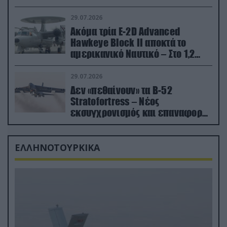
29.07.2026
Ακόμα τρία E-2D Advanced
Hawkeye Block II αποκτά το
αμερικανικό Ναυτικό – Στο 1,2
δισ.δολάρια το κόστος
29.07.2026
Δεν «πεθαίνουν» τα Β-52
Stratofortress – Νέος
εκσυγχρονισμός και επαναφορά
από τα «νεκροταφεία»
ΕΛΛΗΝΟΤΟΥΡΚΙΚΑ