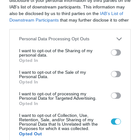
disclosure of your personal information by third parties on the
IAB’s list of downstream participants. This information may
also be disclosed by us to third parties on the
IAB’s List of
Downstream Participants
that may further disclose it to other
third parties.
04.08.2026 | 15:02
Please note that this website/app uses one or more Google
Αυτή την ώρα το τελευταίο «αντίο» στον πρώην
Personal Data Processing Opt Outs
services and may gather and store information including but
υπουργό Ι.Βαρβιτσιώτη (φωτο)
not limited to your visit or usage behaviour. You may click to
I want to opt-out of the Sharing of my
personal data.
grant or deny consent to Google and its third-party tags to
Opted In
use your data for below specified purposes in below Google
consent section.
I want to opt-out of the Sale of my
Personal Data.
Opted In
I want to opt-out of processing my
Personal Data for Targeted Advertising.
Opted In
I want to opt-out of Collection, Use,
Retention, Sale, and/or Sharing of my
Personal Data that Is Unrelated with the
Purposes for which it was collected.
Opted Out
04.08.2026 | 13:02