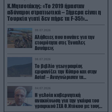
Κ.Μητσοτάκης: «Το 2019 ήμασταν
αδύναμοι στρατιωτικά – Σήμερα είναι η
Τουρκία γιατί δεν πήρε τα F-35!»
(βίντεο)
09.07.2026
Αλήθειες που πονάνε για την
ετοιμότητα στις Ένοπλες
Δυνάμεις
08.07.2026
Το βιβλίο γεωγραφίας
εμφανίζει την Κύπρο και στην
Ασία! – Αναγνώρισαν τα
κατεχόμενα; (φωτο)
04.07.2026
Η γελοία κυβερνητική
ανακοίνωση για την γκάφα του
γραφικού ΣΕΑ Θ.Ντόκου με τους
Ρώσους φαρσέρ