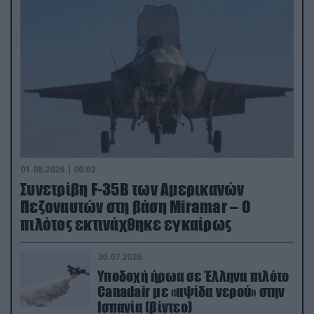
01.08.2026 | 00:02
Συνετρίβη F-35B των Αμερικανών
Πεζοναυτών στη βάση Miramar – Ο
πιλότος εκτινάχθηκε εγκαίρως
30.07.2026
Υποδοχή ήρωα σε Έλληνα πιλότο
Canadair με «αψίδα νερού» στην
Ισπανία (βίντεο)