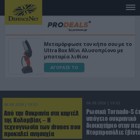
ήπο σου με το
«Μαγική» φόρμουλα τριβόλ
οπρίονο με
για αύξηση της λίμπιντο
ΑΓΟΡΑΣΕ ΤΟ
06.08.2026 | 19:02
06.08.2026 | 19:02
Ρωσικά Tornado-S έ
Από την Ουκρανία στα καρτέλ
υπόγειο ουκρανικό
της Κολομβίας – Η
διοικητήριο στην πε
τεχνογνωσία των drones που
Ντομπροπόλιε (βίντ
προκαλεί ανησυχία