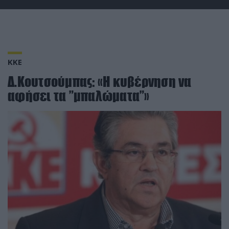
ΚΚΕ
Δ.Κουτσούμπας: «Η κυβέρνηση να
αφήσει τα ”μπαλώματα”»