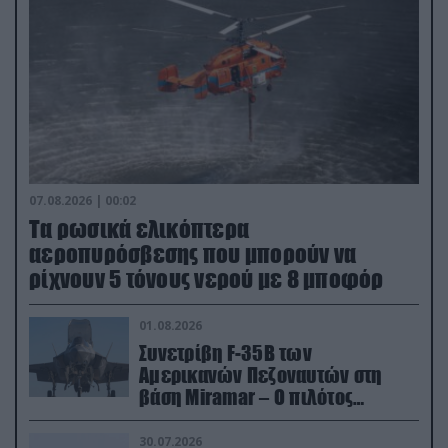
07.08.2026 | 00:02
Τα ρωσικά ελικόπτερα
αεροπυρόσβεσης που μπορούν να
ρίχνουν 5 τόνους νερού με 8 μποφόρ
01.08.2026
Συνετρίβη F-35B των
Αμερικανών Πεζοναυτών στη
βάση Miramar – Ο πιλότος
εκτινάχθηκε εγκαίρως
30.07.2026