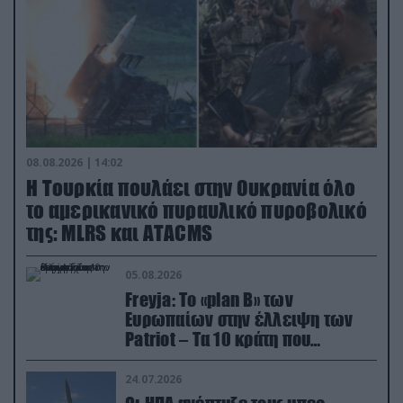
08.08.2026 | 14:02
Η Τουρκία πουλάει στην Ουκρανία όλο
το αμερικανικό πυραυλικό πυροβολικό
της: MLRS και ΑΤΑCMS
05.08.2026
Freyja: Το «plan Β» των
Ευρωπαίων στην έλλειψη των
Patriot – Τα 10 κράτη που
συμμετέχουν στο δίκτυο
συνεργασίας
24.07.2026