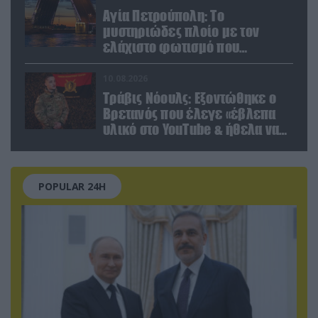
Αγία Πετρούπολη: Το
μυστηριώδες πλοίο με τον
ελάχιστο φωτισμό που
προκάλεσε την περιέργεια
κατοίκων και περαστικών
10.08.2026
Τράβις Νόουλς: Εξοντώθηκε ο
Βρετανός που έλεγε «έβλεπα
υλικό στο YouTube & ήθελα να
καθαρίσω τους Ρώσους»
(βίντεο)
POPULAR 24H