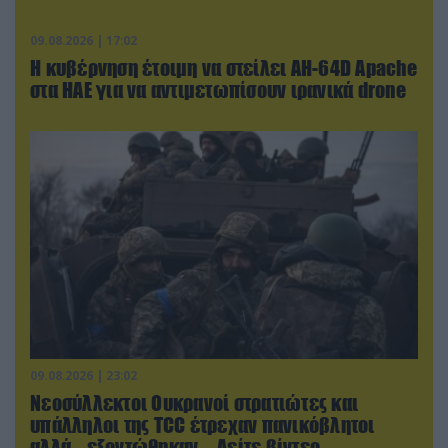
09.08.2026 | 17:02
Η κυβέρνηση έτοιμη να στείλει AH-64D Apache
στα ΗΑΕ για να αντιμετωπίσουν ιρανικά drone
09.08.2026 | 23:02
Νεοσύλλεκτοι Ουκρανοί στρατιώτες και
υπάλληλοι της TCC έτρεχαν πανικόβλητοι
αλλά… εξοντώθηκαν – Δείτε βίντεο