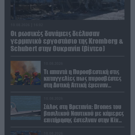
10.08.2026 | 16:02
Οι ρωσικές δυνάμεις διέλυσαν
γερμανικό εργοστάσιο της Kromberg &
Schubert στην Ουκρανία (βίντεο)
10.08.2026
Τι απαντά η Πυροσβεστική στις
καταγγελίες πως πυροσβέστες
στη Δυτική Αττική έμειναν
χωρίς φαγητό και νερό
10.08.2026
Σάλος στη Βρετανία: Drones του
βασιλικού Ναυτικού με κάμερες
επιτήρησης έστελναν στην Κίνα
απόρρητες πληροφορίες!
10.08.2026