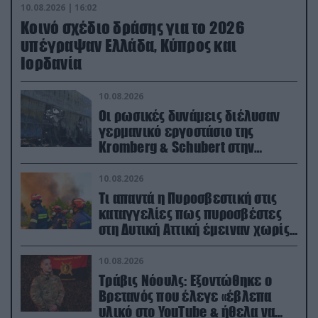
10.08.2026 | 16:02
Κοινό σχέδιο δράσης για το 2026
υπέγραψαν Ελλάδα, Κύπρος και
Ιορδανία
10.08.2026
Οι ρωσικές δυνάμεις διέλυσαν
γερμανικό εργοστάσιο της
Kromberg & Schubert στην
Ουκρανία (βίντεο)
10.08.2026
Τι απαντά η Πυροσβεστική στις
καταγγελίες πως πυροσβέστες
στη Δυτική Αττική έμειναν χωρίς
φαγητό και νερό
10.08.2026
Τράβις Νόουλς: Εξοντώθηκε ο
Βρετανός που έλεγε «έβλεπα
υλικό στο YouTube & ήθελα να