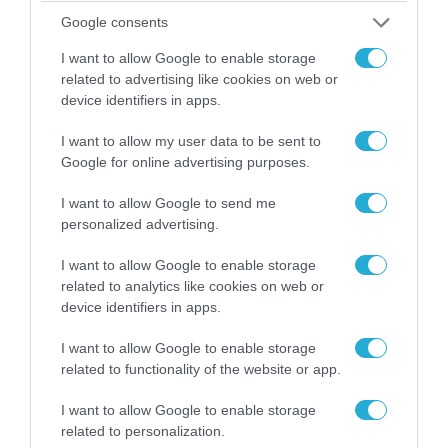
αντικείμενα από κοινόχρηστους χώρους
Google consents
I want to allow Google to enable storage
related to advertising like cookies on web or
device identifiers in apps.
I want to allow my user data to be sent to
Google for online advertising purposes.
I want to allow Google to send me
personalized advertising.
I want to allow Google to enable storage
related to analytics like cookies on web or
06.08.2026 | 09:03
device identifiers in apps.
«Οι εντελώς αθώοι»: Η ανάρτηση του Αρκά για
I want to allow Google to enable storage
τα ζώα που χάθηκαν στις πυρκαγιές της
related to functionality of the website or app.
Αττικής (φωτο)
I want to allow Google to enable storage
related to personalization.