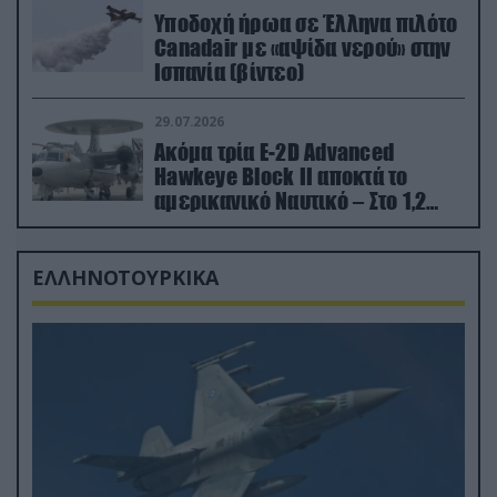
Υποδοχή ήρωα σε Έλληνα πιλότο
Canadair με «αψίδα νερού» στην
Ισπανία (βίντεο)
29.07.2026
Ακόμα τρία E-2D Advanced
Hawkeye Block II αποκτά το
αμερικανικό Ναυτικό – Στο 1,2
δισ.δολάρια το κόστος
ΕΛΛΗΝΟΤΟΥΡΚΙΚΑ