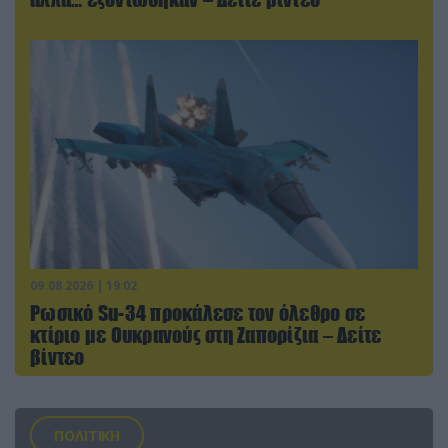
09.08.2026 | 19:02
Ρωσικό Su-34 προκάλεσε τον όλεθρο σε
κτίριο με Ουκρανούς στη Ζαπορίζια – Δείτε
βίντεο
ΠΟΛΙΤΙΚΗ