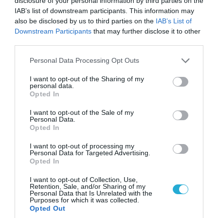
disclosure of your personal information by third parties on the
IAB’s list of downstream participants. This information may
07.08.2026 | 20:02
also be disclosed by us to third parties on the
IAB’s List of
Ο Γιάννης Αλαφούζος «τέλειωσε» τον
Downstream Participants
that may further disclose it to other
Κωνσταντίνο Ζούλα από τον ΣΚΑΪ – Ο λόγος της
third parties.
απομάκρυνσής του
Please note that this website/app uses one or more Google
Personal Data Processing Opt Outs
services and may gather and store information including but
not limited to your visit or usage behaviour. You may click to
I want to opt-out of the Sharing of my
personal data.
grant or deny consent to Google and its third-party tags to
Opted In
use your data for below specified purposes in below Google
consent section.
I want to opt-out of the Sale of my
Personal Data.
Opted In
I want to opt-out of processing my
Personal Data for Targeted Advertising.
Opted In
I want to opt-out of Collection, Use,
Retention, Sale, and/or Sharing of my
06.08.2026 | 14:02
Personal Data that Is Unrelated with the
Purposes for which it was collected.
«Επιχείρηση ελεύθερα πεζοδρόμια» στην
Opted Out
Αθήνα: Απομακρύνθηκαν παράνομα