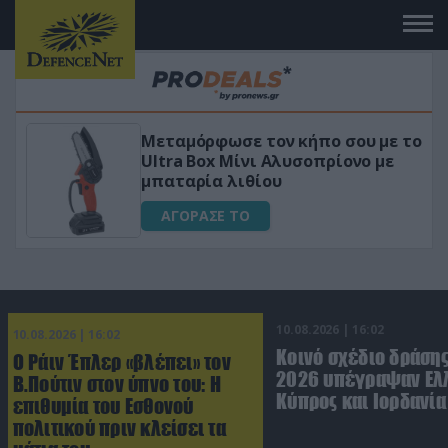
 το
«Μαγική» φόρμουλα τριβόλι + VIP
για αύξηση της λίμπιντο
ΑΓΟΡΑΣΕ ΤΟ
10.08.2026 | 16:02
10.08.2026 | 16:02
Κοινό σχέδιο δράσης
Ο Ράιν Έπλερ «βλέπει» τον
2026 υπέγραψαν Ελ
Β.Πούτιν στον ύπνο του: Η
Κύπρος και Ιορδανία
επιθυμία του Εσθονού
πολιτικού πριν κλείσει τα