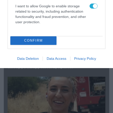
I want to allow Google to enable storage
related to security, including authentication
functionality and fraud prevention, and other
user protection.
CONFIRM
04.08.2026 | 15:02
Data Deletion
Data Access
Privacy Policy
Αυτή την ώρα το τελευταίο «αντίο» στον πρώην
υπουργό Ι.Βαρβιτσιώτη (φωτο)