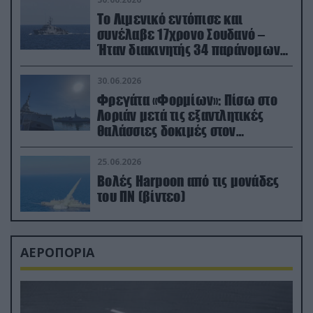
Το Λιμενικό εντόπισε και
συνέλαβε 17χρονο Σουδανό –
Ήταν διακινητής 34 παράνομων
μεταναστών
30.06.2026
Φρεγάτα «Φορμίων»: Πίσω στο
Λοριάν μετά τις εξαντλητικές
θαλάσσιες δοκιμές στον
απαιτητικό Βισκαϊκό
25.06.2026
Βολές Harpoon από τις μονάδες
του ΠΝ (βίντεο)
ΑΕΡΟΠΟΡΙΑ