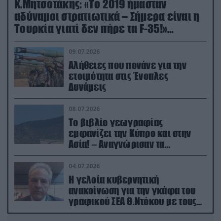
Κ.Μητσοτάκης: «Το 2019 ήμασταν
αδύναμοι στρατιωτικά – Σήμερα είναι η
Τουρκία γιατί δεν πήρε τα F-35!»
(βίντεο)
09.07.2026
Αλήθειες που πονάνε για την
ετοιμότητα στις Ένοπλες
Δυνάμεις
08.07.2026
Το βιβλίο γεωγραφίας
εμφανίζει την Κύπρο και στην
Ασία! – Αναγνώρισαν τα
κατεχόμενα; (φωτο)
04.07.2026
Η γελοία κυβερνητική
ανακοίνωση για την γκάφα του
γραφικού ΣΕΑ Θ.Ντόκου με τους
Ρώσους φαρσέρ