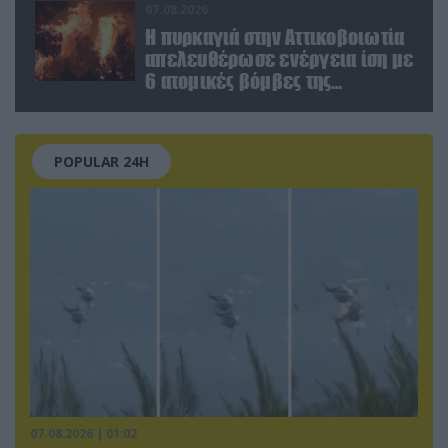
(βίντεο)
07.08.2026
Η πυρκαγιά στην Αττικοβοιωτία
απελευθέρωσε ενέργεια ίση με
6 ατομικές βόμβες της
Χιροσίμα!
POPULAR 24H
07.08.2026 | 01:02