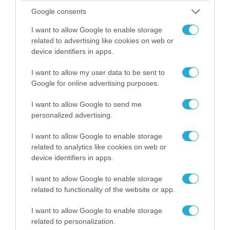
«Οι εντελώς αθώοι»: Η ανάρτηση του Αρκά για
Google consents
τα ζώα που χάθηκαν στις πυρκαγιές της
Αττικής (φωτο)
I want to allow Google to enable storage
related to advertising like cookies on web or
device identifiers in apps.
I want to allow my user data to be sent to
Google for online advertising purposes.
I want to allow Google to send me
personalized advertising.
I want to allow Google to enable storage
related to analytics like cookies on web or
device identifiers in apps.
04.08.2026 | 15:02
I want to allow Google to enable storage
Αυτή την ώρα το τελευταίο «αντίο» στον πρώην
related to functionality of the website or app.
υπουργό Ι.Βαρβιτσιώτη (φωτο)
I want to allow Google to enable storage
related to personalization.