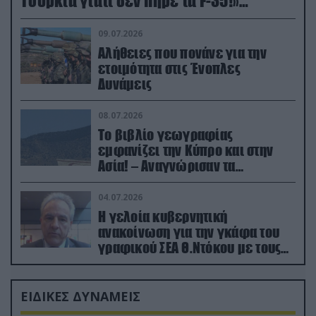
Τουρκία γιατί δεν πήρε τα F-35!»
(βίντεο)
09.07.2026
Αλήθειες που πονάνε για την
ετοιμότητα στις Ένοπλες
Δυνάμεις
08.07.2026
Το βιβλίο γεωγραφίας
εμφανίζει την Κύπρο και στην
Ασία! – Αναγνώρισαν τα
κατεχόμενα; (φωτο)
04.07.2026
Η γελοία κυβερνητική
ανακοίνωση για την γκάφα του
γραφικού ΣΕΑ Θ.Ντόκου με τους
Ρώσους φαρσέρ
ΕΙΔΙΚΕΣ ΔΥΝΑΜΕΙΣ