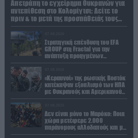
Απετράπη το εγχείρημα Ουκρανών για
αντεπίθεση στο Κολομίγτσι: Δείτε το
πριν & το μετά της προσπάθειάς τους
(βίντεο)
07.08.2026
Στρατηγική επένδυση του EFA
GROUP στη Fractal για την
ανάπτυξη προηγμένων
αμυντικών τεχνολογιών σε
Ελλάδα και Κύπρο
07.08.2026
«Κεραυνοί» της ρωσικής Βοστόκ
κατέκαψαν εξοπλισμό των ΗΠΑ
με Ουκρανούς και Αμερικανούς
μισθοφόρους – Δείτε βίντεο
07.08.2026
Δεν είναι μόνο το Μαρόκο: Ποια
χώρα μετέφερε 2.000
παράνομους αλλοδαπούς και με
ναρκωτικά στην Ισπανία