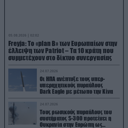
05.08.2026 | 02:02
Freyja: Το «plan Β» των Ευρωπαίων στην
έλλειψη των Patriot – Τα 10 κράτη που
συμμετέχουν στο δίκτυο συνεργασίας
24.07.2026
Οι ΗΠΑ ανέπτυξε τους υπερ-
υπερηχητικούς πυραύλους
Dark Eagle με μέτωπο την Κίνα
24.07.2026
Τους ρωσικούς πυραύλους του
συστήματος S-300 προτείνει η
Ουκρανία στην Ευρώπη ως