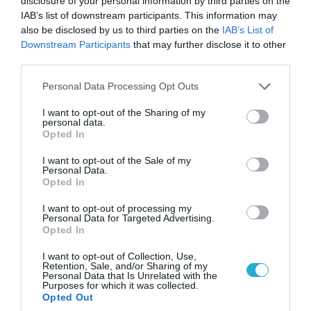
disclosure of your personal information by third parties on the
IAB’s list of downstream participants. This information may
also be disclosed by us to third parties on the
IAB’s List of
Downstream Participants
that may further disclose it to other
06.08.2026 | 14:02
third parties.
«Επιχείρηση ελεύθερα πεζοδρόμια» στην
Αθήνα: Απομακρύνθηκαν παράνομα
Please note that this website/app uses one or more Google
Personal Data Processing Opt Outs
αντικείμενα από κοινόχρηστους χώρους
services and may gather and store information including but
not limited to your visit or usage behaviour. You may click to
I want to opt-out of the Sharing of my
personal data.
grant or deny consent to Google and its third-party tags to
Opted In
use your data for below specified purposes in below Google
consent section.
I want to opt-out of the Sale of my
Personal Data.
Opted In
I want to opt-out of processing my
Personal Data for Targeted Advertising.
Opted In
I want to opt-out of Collection, Use,
Retention, Sale, and/or Sharing of my
Personal Data that Is Unrelated with the
Purposes for which it was collected.
06.08.2026 | 09:03
Opted Out