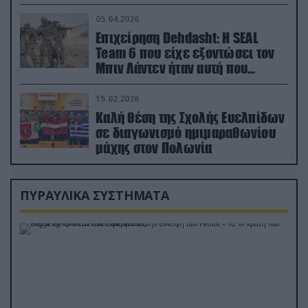
ορμή στο έδαφος (βίντεο)
05.04.2026
Επιχείρηση Dehdasht: Η SEAL
Team 6 που είχε εξοντώσει τον
Μπιν Λάντεν ήταν αυτή που
διέσωσε τον πιλότο του F-15
15.02.2026
Καλή θέση της Σχολής Ευελπίδων
σε διαγωνισμό ημιμαραθωνίου
μάχης στον Πολωνία
ΠΥΡΑΥΛΙΚΑ ΣΥΣΤΗΜΑΤΑ