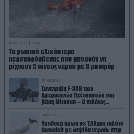
07.08.2026 | 00:02
Τα ρωσικά ελικόπτερα
αεροπυρόσβεσης που μπορούν να
ρίχνουν 5 τόνους νερού με 8 μποφόρ
01.08.2026
Συνετρίβη F-35B των
Αμερικανών Πεζοναυτών στη
βάση Miramar – Ο πιλότος
εκτινάχθηκε εγκαίρως
30.07.2026
Υποδοχή ήρωα σε Έλληνα πιλότο
Canadair με «αψίδα νερού» στην