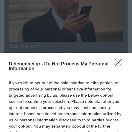
07.08.2026 | 20:02
Ο Γιάννης Αλαφούζος «τέλειωσε» τον
Κωνσταντίνο Ζούλα από τον ΣΚΑΪ – Ο λόγος της
Defencenet.gr -
Do Not Process My Personal
απομάκρυνσής του
Information
If you wish to opt-out of the sale, sharing to third parties, or
processing of your personal or sensitive information for
targeted advertising by us, please use the below opt-out
section to confirm your selection. Please note that after your
opt-out request is processed you may continue seeing
interest-based ads based on personal information utilized by
us or personal information disclosed to third parties prior to
your opt-out. You may separately opt-out of the further