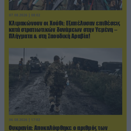
07.08.2026 | 08:02
Κλιμακώνουν οι Χούθι: Eξαπέλυσαν επιθέσεις
κατά στρατιωτικών δυνάμεων στην Υεμένη –
Πλήγματα & στη Σαουδική Αραβία!
06.08.2026 | 17:02
Ουκρανία: Αποκαλύφθηκε ο αριθμός των