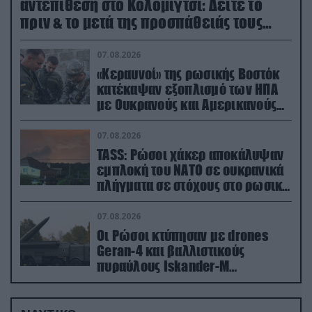
αντεπίθεση στο Κολομίγτσι: Δείτε το
πριν & το μετά της προσπάθειάς τους
(βίντεο)
07.08.2026
«Κεραυνοί» της ρωσικής Βοστόκ
κατέκαψαν εξοπλισμό των ΗΠΑ
με Ουκρανούς και Αμερικανούς
μισθοφόρους – Δείτε βίντεο
07.08.2026
TASS: Ρώσοι χάκερ αποκάλυψαν
εμπλοκή του ΝΑΤΟ σε ουκρανικά
πλήγματα σε στόχους στο ρωσικό
έδαφος!
07.08.2026
Οι Ρώσοι κτύπησαν με drones
Geran-4 και βαλλιστικούς
πυραύλους Iskander-M
ουκρανικό τρένο με στρατιωτικό
εξοπλισμό