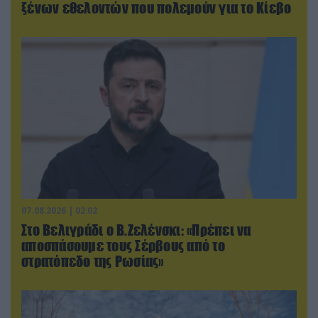
ξένων εθελοντών που πολεμούν για το Κίεβο
07.08.2026 | 02:02
Στο Βελιγράδι ο Β.Ζελένσκι: «Πρέπει να
αποσπάσουμε τους Σέρβους από το
στρατόπεδο της Ρωσίας»