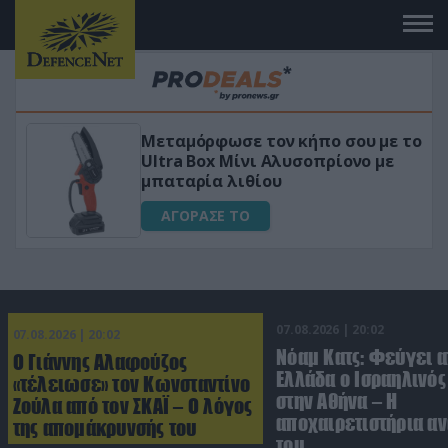
ου με το
«Μαγική» φόρμουλα τριβόλι + 
νο με
για αύξηση της λίμπιντο
ΑΓΟΡΑΣΕ ΤΟ
07.08.2026 | 20:02
07.08.2026 | 20:02
Νόαμ Κατς: Φεύγει α
Ο Γιάννης Αλαφούζος
Ελλάδα ο Ισραηλινό
«τέλειωσε» τον Κωνσταντίνο
στην Αθήνα – Η
Ζούλα από τον ΣΚΑΪ – Ο λόγος
αποχαιρετιστήρια α
της απομάκρυνσής του
του