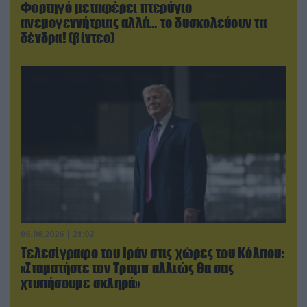
Φορτηγό μεταφέρει πτερύγιο
ανεμογεννήτριας αλλά… το δυσκολεύουν τα
δένδρα! (βίντεο)
06.08.2026 | 21:02
Τελεσίγραφο του Ιράν στις χώρες του Κόλπου:
«Σταματήστε τον Τραμπ αλλιώς θα σας
χτυπήσουμε σκληρά»