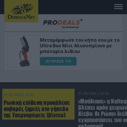
ου με το
«Μαγική» φόρμουλα τριβόλι + 
νο με
για αύξηση της λίμπιντο
ΑΓΟΡΑΣΕ ΤΟ
07.08.2026 | 23:02
07.08.2026 | 23:02
«Μούδιασε» η Naftog
Ρωσική επίθεση προκάλεσε
βλέπει κρύο χειμών
σοβαρές ζημιές στο γήπεδο
Κίεβο: Οι Ρώσοι διέ
της Τσερνομόρετς (βίντεο)
εγκαταστάσεις του 
κολοσσού!