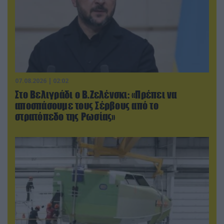
07.08.2026 | 02:02
Στο Βελιγράδι ο Β.Ζελένσκι: «Πρέπει να
αποσπάσουμε τους Σέρβους από το
στρατόπεδο της Ρωσίας»