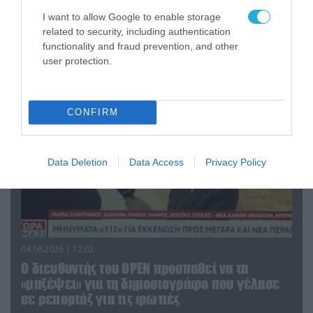
Η ανακοίνωση του Πανελλήνιου Σωματείου
I want to allow Google to enable storage
Πυροσβεστών για την δημοσιογράφο του OPEN
related to security, including authentication
functionality and fraud prevention, and other
που γέλασε στη φωτιά
user protection.
CONFIRM
Data Deletion
Data Access
Privacy Policy
04.08.2026 | 12:02
O διευθυντής του OPEN προσπαθεί να τα
«μαζέψει» για τη δημοσιογράφο που γέλασε
σε ρεπορτάζ για τις φωτιές