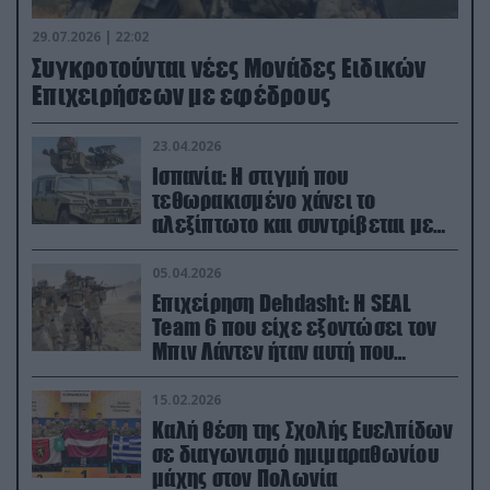
29.07.2026 | 22:02
Συγκροτούνται νέες Μονάδες Ειδικών
Επιχειρήσεων με εφέδρους
23.04.2026
Ισπανία: Η στιγμή που
τεθωρακισμένο χάνει το
αλεξίπτωτο και συντρίβεται με
ορμή στο έδαφος (βίντεο)
05.04.2026
Επιχείρηση Dehdasht: Η SEAL
Team 6 που είχε εξοντώσει τον
Μπιν Λάντεν ήταν αυτή που
διέσωσε τον πιλότο του F-15
15.02.2026
Καλή θέση της Σχολής Ευελπίδων
σε διαγωνισμό ημιμαραθωνίου
μάχης στον Πολωνία