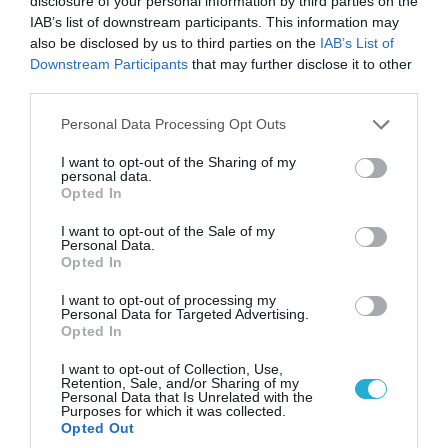
disclosure of your personal information by third parties on the
IAB’s list of downstream participants. This information may
also be disclosed by us to third parties on the
IAB’s List of
Downstream Participants
that may further disclose it to other
third parties.
Please note that this website/app uses one or more Google
Personal Data Processing Opt Outs
services and may gather and store information including but
not limited to your visit or usage behaviour. You may click to
I want to opt-out of the Sharing of my
personal data.
grant or deny consent to Google and its third-party tags to
Opted In
06.08.2026 | 09:03
use your data for below specified purposes in below Google
«Οι εντελώς αθώοι»: Η ανάρτηση του Αρκά για
consent section.
I want to opt-out of the Sale of my
Personal Data.
τα ζώα που χάθηκαν στις πυρκαγιές της
Opted In
Αττικής (φωτο)
I want to opt-out of processing my
Personal Data for Targeted Advertising.
Opted In
I want to opt-out of Collection, Use,
Retention, Sale, and/or Sharing of my
Personal Data that Is Unrelated with the
Purposes for which it was collected.
Opted Out