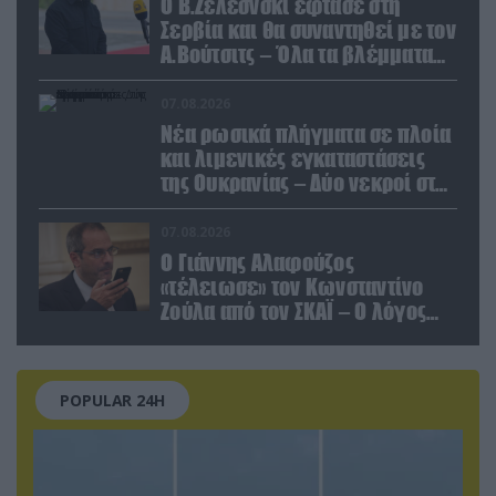
Ο Β.Ζελέσνσκι έφτασε στη
Σερβία και θα συναντηθεί με τον
Α.Βούτσιτς – Όλα τα βλέμματα
στις σχέσεις με τη Ρωσία
07.08.2026
Νέα ρωσικά πλήγματα σε πλοία
και λιμενικές εγκαταστάσεις
της Ουκρανίας – Δύο νεκροί στην
Κριμαία
07.08.2026
Ο Γιάννης Αλαφούζος
«τέλειωσε» τον Κωνσταντίνο
Ζούλα από τον ΣΚΑΪ – Ο λόγος
της απομάκρυνσής του
POPULAR 24H