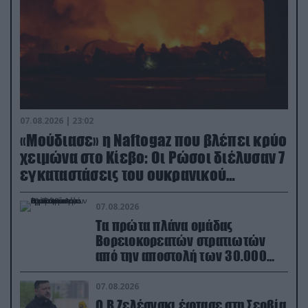
07.08.2026 | 23:02
«Μούδιασε» η Naftogaz που βλέπει κρύο
χειμώνα στο Κίεβο: Οι Ρώσοι διέλυσαν 7
εγκαταστάσεις του ουκρανικού
κολοσσού!
07.08.2026
Τα πρώτα πλάνα ομάδας
Βορειοκορεατών στρατιωτών
από την αποστολή των 30.000
που έφτασαν στη Ρωσία (βίντεο)
07.08.2026
Ο Β.Ζελέσνσκι έφτασε στη Σερβία