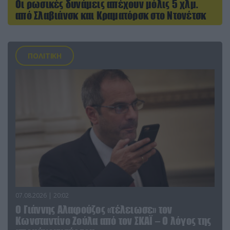
Οι ρωσικές δυνάμεις απέχουν μόλις 5 χλμ.
από Σλαβιάνσκ και Κραματόρσκ στο Ντονέτσκ
ΠΟΛΙΤΙΚΗ
07.08.2026 | 20:02
Ο Γιάννης Αλαφούζος «τέλειωσε» τον
Κωνσταντίνο Ζούλα από τον ΣΚΑΪ – Ο λόγος της