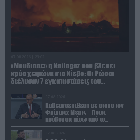
07.08.2026 | 23:02
«Μούδιασε» η Naftogaz που βλέπει
κρύο χειμώνα στο Κίεβο: Οι Ρώσοι
διέλυσαν 7 εγκαταστάσεις του
ουκρανικού κολοσσού!
07.08.2026
Κυβερνοεπίθεση με στόχο τον
Φρίντριχ Μερτς – Ποιοι
κρύβονται πίσω από το
παραποιημένο βίντεο
07.08.2026