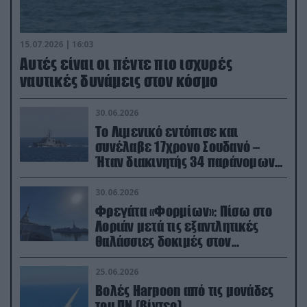
15.07.2026 | 16:03
Aυτές είναι οι πέντε πιο ισχυρές
ναυτικές δυνάμεις στον κόσμο
30.06.2026
Το Λιμενικό εντόπισε και
συνέλαβε 17χρονο Σουδανό –
Ήταν διακινητής 34 παράνομων
μεταναστών
30.06.2026
Φρεγάτα «Φορμίων»: Πίσω στο
Λοριάν μετά τις εξαντλητικές
θαλάσσιες δοκιμές στον
απαιτητικό Βισκαϊκό
25.06.2026
Βολές Harpoon από τις μονάδες
του ΠΝ (βίντεο)