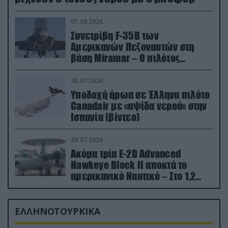
01.08.2026
Συνετρίβη F-35B των
Αμερικανών Πεζοναυτών στη
βάση Miramar – Ο πιλότος
εκτινάχθηκε εγκαίρως
30.07.2026
Υποδοχή ήρωα σε Έλληνα πιλότο
Canadair με «αψίδα νερού» στην
Ισπανία (βίντεο)
29.07.2026
Ακόμα τρία E-2D Advanced
Hawkeye Block II αποκτά το
αμερικανικό Ναυτικό – Στο 1,2
δισ.δολάρια το κόστος
ΕΛΛΗΝΟΤΟΥΡΚΙΚΑ