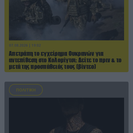
07.08.2026 | 19:02
Απετράπη το εγχείρημα Ουκρανών για
αντεπίθεση στο Κολομίγτσι: Δείτε το πριν & το
μετά της προσπάθειάς τους (βίντεο)
ΠΟΛΙΤΙΚΗ