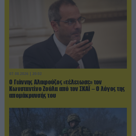
07.08.2026 | 20:02
Ο Γιάννης Αλαφούζος «τέλειωσε» τον
Κωνσταντίνο Ζούλα από τον ΣΚΑΪ – Ο λόγος της
απομάκρυνσής του