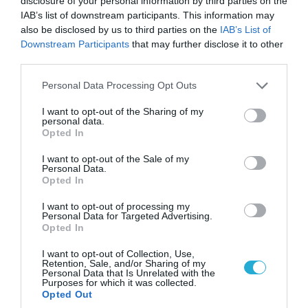
disclosure of your personal information by third parties on the
07.08.2026 | 20:02
IAB’s list of downstream participants. This information may
Ο Γιάννης Αλαφούζος «τέλειωσε» τον
also be disclosed by us to third parties on the
IAB’s List of
Κωνσταντίνο Ζούλα από τον ΣΚΑΪ – Ο λόγος της
Downstream Participants
that may further disclose it to other
απομάκρυνσής του
third parties.
Please note that this website/app uses one or more Google
Personal Data Processing Opt Outs
services and may gather and store information including but
not limited to your visit or usage behaviour. You may click to
I want to opt-out of the Sharing of my
personal data.
grant or deny consent to Google and its third-party tags to
Opted In
use your data for below specified purposes in below Google
consent section.
I want to opt-out of the Sale of my
Personal Data.
Opted In
I want to opt-out of processing my
Personal Data for Targeted Advertising.
Opted In
I want to opt-out of Collection, Use,
06.08.2026 | 14:02
Retention, Sale, and/or Sharing of my
«Επιχείρηση ελεύθερα πεζοδρόμια» στην
Personal Data that Is Unrelated with the
Purposes for which it was collected.
Αθήνα: Απομακρύνθηκαν παράνομα
Opted Out
αντικείμενα από κοινόχρηστους χώρους