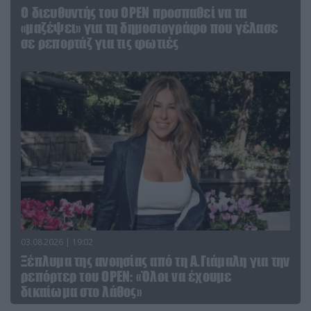
O διευθυντής του OPEN προσπαθεί να τα
«μαζέψει» για τη δημοσιογράφο που γέλασε
σε ρεπορτάζ για τις φωτιές
03.08.2026 | 19:02
Ξέπλυμα της ανοησίας από τη Α.Γιάμαλη για την
ρεπόρτερ του ΟΡΕΝ: «Όλοι να έχουμε
δικαίωμα στο λάθος»