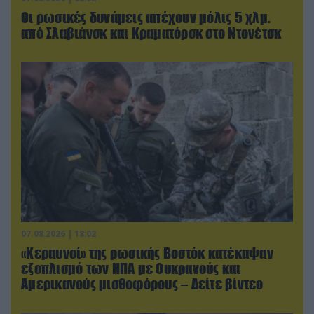
Οι ρωσικές δυνάμεις απέχουν μόλις 5 χλμ.
από Σλαβιάνσκ και Κραματόρσκ στο Ντονέτσκ
07.08.2026 | 18:02
«Κεραυνοί» της ρωσικής Βοστόκ κατέκαψαν
εξοπλισμό των ΗΠΑ με Ουκρανούς και
Αμερικανούς μισθοφόρους – Δείτε βίντεο