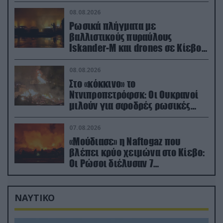
στην Ζαπορίζια
08.08.2026
Ρωσικά πλήγματα με
βαλλιστικούς πυραύλους
Iskander-M και drones σε Κίεβο
και Ντνιπροπετρόφσκ: Ισχυρές
εκρήξεις
08.08.2026
Στο «κόκκινο» το
Ντνιπροπετρόφσκ: Οι Ουκρανοί
μιλούν για σφοδρές ρωσικές
επιθέσεις σε όλη την επικράτεια
07.08.2026
«Μούδιασε» η Naftogaz που
βλέπει κρύο χειμώνα στο Κίεβο:
Οι Ρώσοι διέλυσαν 7
εγκαταστάσεις του ουκρανικού
κολοσσού!
ΝΑΥΤΙΚΟ