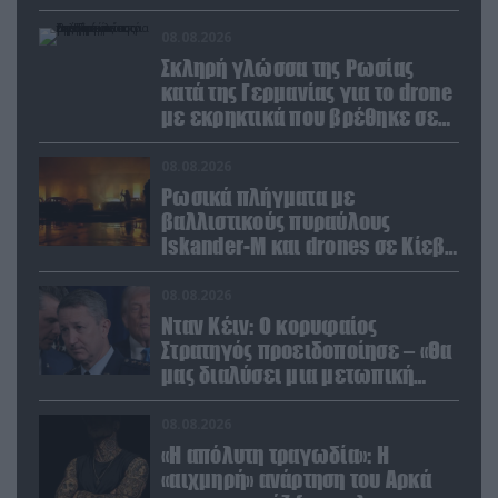
καταρρίφθηκαν
08.08.2026
Σκληρή γλώσσα της Ρωσίας
κατά της Γερμανίας για το drone
με εκρηκτικά που βρέθηκε σε
αεροδρόμιο της Λειψίας
08.08.2026
Ρωσικά πλήγματα με
βαλλιστικούς πυραύλους
Iskander-M και drones σε Κίεβο
και Ντνιπροπετρόφσκ: Ισχυρές
εκρήξεις
08.08.2026
Νταν Κέιν: Ο κορυφαίος
Στρατηγός προειδοποίησε – «Θα
μας διαλύσει μια μετωπική
σύγκρουση με το Ιράν» – Τι
πρότεινε
08.08.2026
«Η απόλυτη τραγωδία»: Η
«αιχμηρή» ανάρτηση του Αρκά