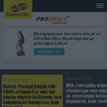
Μεταμόρφωσε τον κήπο σου με το
κό
Ultra Box Μίνι Αλυσοπρίονο με
μπαταρία λιθίου
ΑΓΟΡΑΣΕ ΤΟ
08.08.2026 | 13:02
08.08.2026 | 13:02
ΗΠΑ: Συνετρίβη πυρ
Βίντεο: Ρωσική βόμβα FAB-
ελικόπτερο που συμ
3000 «εξαφανίζει από τον
σε επιχείρηση κατά
χάρτη» σημείο διέλευσης των
πυρκαγιάς στην Γιού
ουκρανικών δυνάμεων στην