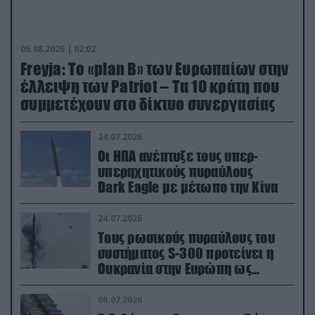
05.08.2026 | 02:02
Freyja: Το «plan Β» των Ευρωπαίων στην
έλλειψη των Patriot – Τα 10 κράτη που
συμμετέχουν στο δίκτυο συνεργασίας
24.07.2026
Οι ΗΠΑ ανέπτυξε τους υπερ-
υπερηχητικούς πυραύλους
Dark Eagle με μέτωπο την Κίνα
24.07.2026
Τους ρωσικούς πυραύλους του
συστήματος S-300 προτείνει η
Ουκρανία στην Ευρώπη ως
αντιβαλλιστικό σύστημα
09.07.2026