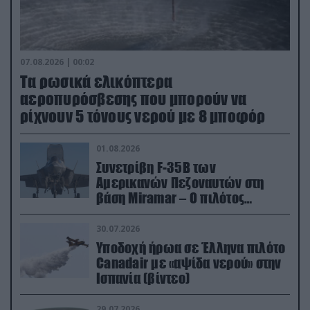
07.08.2026 | 00:02
Τα ρωσικά ελικόπτερα
αεροπυρόσβεσης που μπορούν να
ρίχνουν 5 τόνους νερού με 8 μποφόρ
01.08.2026
Συνετρίβη F-35B των
Αμερικανών Πεζοναυτών στη
βάση Miramar – Ο πιλότος
εκτινάχθηκε εγκαίρως
30.07.2026
Υποδοχή ήρωα σε Έλληνα πιλότο
Canadair με «αψίδα νερού» στην
Ισπανία (βίντεο)
29.07.2026