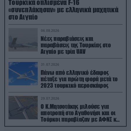
Τουρκικά οπλισμένα F-16
«συνεπλάκησαν» με ελληνικά μαχητικά
στο Αιγαίο
06.08.2026
Νέες παραβιάσεις και
παραβάσεις της Τουρκίας στο
Αιγαίο με τρία UAV
31.07.2026
Πάνω από ελληνικό έδαφος
πέταξε για πρώτη φορά μετά το
2023 τουρκικό αεροσκάφος
29.07.2026
Ο Κ.Μητσοτάκης μιλούσε για
αποτροπή στο Αγαθονήσι και οι
Τούρκοι παραβίαζαν με ΑΦΝΣ και
drone