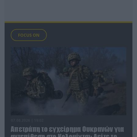
FOCUS ON
07.08.2026 | 19:02
Απετράπη το εγχείρημα Ουκρανών για
αντεπίθεση στο Κολομίγτσι: Δείτε το