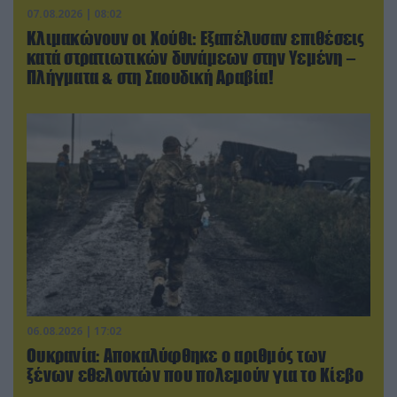
07.08.2026 | 08:02
Κλιμακώνουν οι Χούθι: Eξαπέλυσαν επιθέσεις
κατά στρατιωτικών δυνάμεων στην Υεμένη –
Πλήγματα & στη Σαουδική Αραβία!
06.08.2026 | 17:02
Ουκρανία: Αποκαλύφθηκε ο αριθμός των
ξένων εθελοντών που πολεμούν για το Κίεβο