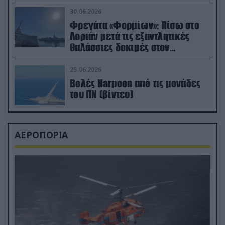
μεταναστών
30.06.2026
Φρεγάτα «Φορμίων»: Πίσω στο
Λοριάν μετά τις εξαντλητικές
θαλάσσιες δοκιμές στον
απαιτητικό Βισκαϊκό
25.06.2026
Βολές Harpoon από τις μονάδες
του ΠΝ (βίντεο)
ΑΕΡΟΠΟΡΙΑ