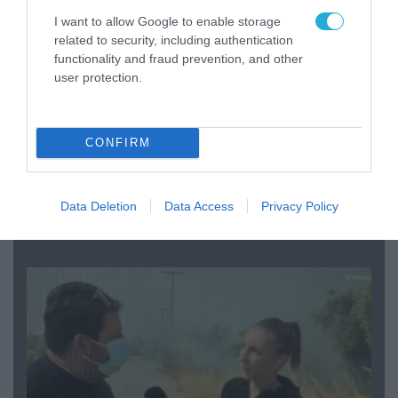
I want to allow Google to enable storage
related to security, including authentication
functionality and fraud prevention, and other
user protection.
CONFIRM
04.08.2026 | 13:02
Η ανακοίνωση του Πανελλήνιου Σωματείου
Data Deletion
Data Access
Privacy Policy
Πυροσβεστών για την δημοσιογράφο του OPEN
που γέλασε στη φωτιά