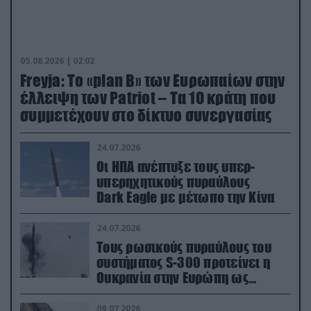
05.08.2026 | 02:02
Freyja: Το «plan Β» των Ευρωπαίων στην
έλλειψη των Patriot – Τα 10 κράτη που
συμμετέχουν στο δίκτυο συνεργασίας
24.07.2026
Οι ΗΠΑ ανέπτυξε τους υπερ-
υπερηχητικούς πυραύλους
Dark Eagle με μέτωπο την Κίνα
24.07.2026
Τους ρωσικούς πυραύλους του
συστήματος S-300 προτείνει η
Ουκρανία στην Ευρώπη ως
αντιβαλλιστικό σύστημα
09.07.2026