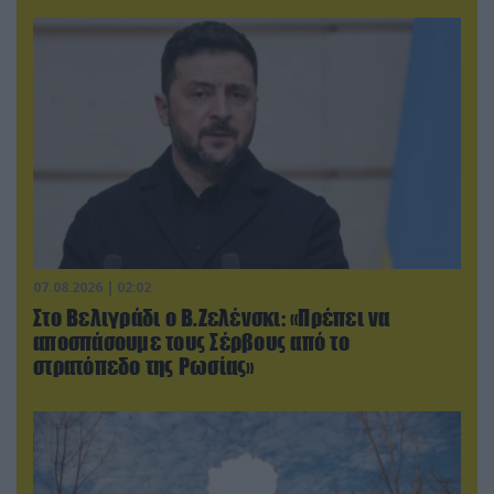
07.08.2026 | 02:02
Στο Βελιγράδι ο Β.Ζελένσκι: «Πρέπει να
αποσπάσουμε τους Σέρβους από το
στρατόπεδο της Ρωσίας»