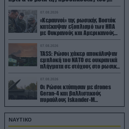
(βίντεο)
07.08.2026
«Κεραυνοί» της ρωσικής Βοστόκ
κατέκαψαν εξοπλισμό των ΗΠΑ
με Ουκρανούς και Αμερικανούς
μισθοφόρους – Δείτε βίντεο
07.08.2026
TASS: Ρώσοι χάκερ αποκάλυψαν
εμπλοκή του ΝΑΤΟ σε ουκρανικά
πλήγματα σε στόχους στο ρωσικό
έδαφος!
07.08.2026
Οι Ρώσοι κτύπησαν με drones
Geran-4 και βαλλιστικούς
πυραύλους Iskander-M
ουκρανικό τρένο με στρατιωτικό
εξοπλισμό
ΝΑΥΤΙΚΟ