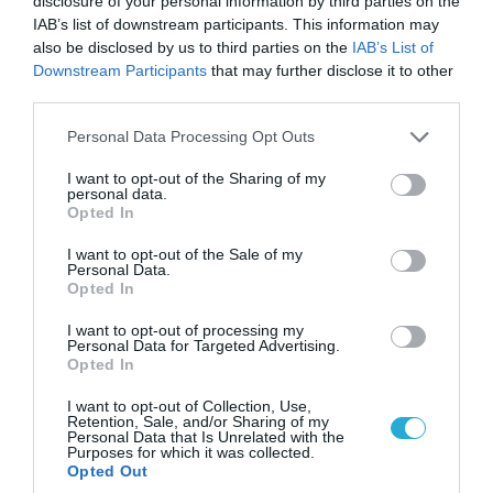
disclosure of your personal information by third parties on the
IAB’s list of downstream participants. This information may
06.08.2026 | 14:02
also be disclosed by us to third parties on the
IAB’s List of
«Επιχείρηση ελεύθερα πεζοδρόμια» στην
Downstream Participants
that may further disclose it to other
Αθήνα: Απομακρύνθηκαν παράνομα
third parties.
αντικείμενα από κοινόχρηστους χώρους
Please note that this website/app uses one or more Google
Personal Data Processing Opt Outs
services and may gather and store information including but
not limited to your visit or usage behaviour. You may click to
I want to opt-out of the Sharing of my
personal data.
grant or deny consent to Google and its third-party tags to
Opted In
use your data for below specified purposes in below Google
consent section.
I want to opt-out of the Sale of my
Personal Data.
Opted In
I want to opt-out of processing my
Personal Data for Targeted Advertising.
Opted In
I want to opt-out of Collection, Use,
Retention, Sale, and/or Sharing of my
06.08.2026 | 09:03
Personal Data that Is Unrelated with the
Purposes for which it was collected.
«Οι εντελώς αθώοι»: Η ανάρτηση του Αρκά για
Opted Out
τα ζώα που χάθηκαν στις πυρκαγιές της