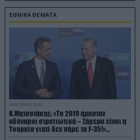
ΕΘΝΙΚΑ ΘΕΜΑΤΑ
24.07.2026 | 22:02
Κ.Μητσοτάκης: «Το 2019 ήμασταν
αδύναμοι στρατιωτικά – Σήμερα είναι η
Τουρκία γιατί δεν πήρε τα F-35!»
(βίντεο)