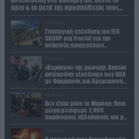
πριν & το μετά της προσπάθειάς τους
(βίντεο)
07.08.2026
Στρατηγική επένδυση του EFA
GROUP στη Fractal για την
ανάπτυξη προηγμένων
αμυντικών τεχνολογιών σε
Ελλάδα και Κύπρο
07.08.2026
«Κεραυνοί» της ρωσικής Βοστόκ
κατέκαψαν εξοπλισμό των ΗΠΑ
με Ουκρανούς και Αμερικανούς
μισθοφόρους – Δείτε βίντεο
07.08.2026
Δεν είναι μόνο το Μαρόκο: Ποια
χώρα μετέφερε 2.000
παράνομους αλλοδαπούς και με
ναρκωτικά στην Ισπανία
(βίντεο)
07.08.2026