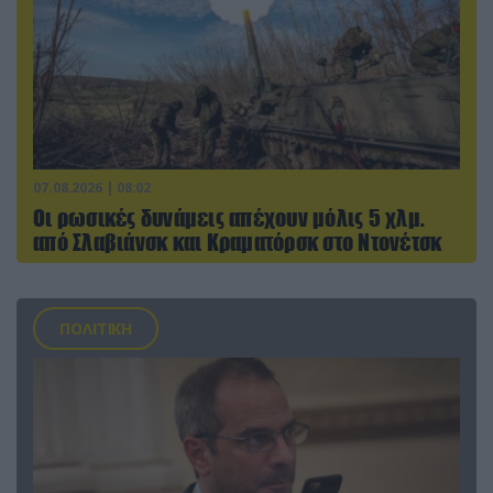
07.08.2026 | 08:02
Οι ρωσικές δυνάμεις απέχουν μόλις 5 χλμ.
από Σλαβιάνσκ και Κραματόρσκ στο Ντονέτσκ
ΠΟΛΙΤΙΚΗ