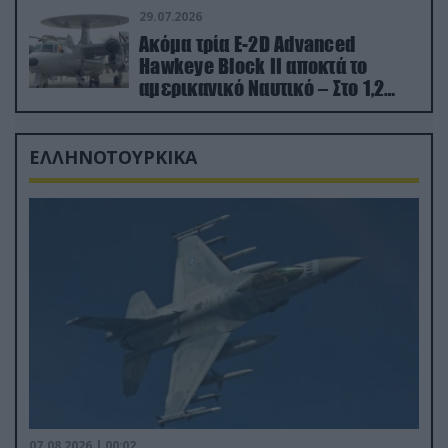
29.07.2026
Ακόμα τρία E-2D Advanced
Hawkeye Block II αποκτά το
αμερικανικό Ναυτικό – Στο 1,2
δισ.δολάρια το κόστος
ΕΛΛΗΝΟΤΟΥΡΚΙΚΑ
07.08.2026 | 00:02