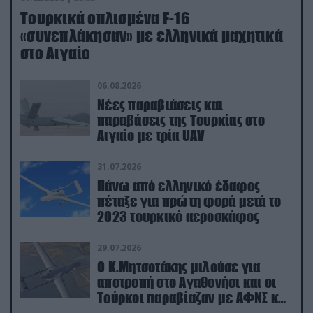
Τουρκικά οπλισμένα F-16
«συνεπλάκησαν» με ελληνικά μαχητικά
στο Αιγαίο
06.08.2026
Νέες παραβιάσεις και
παραβάσεις της Τουρκίας στο
Αιγαίο με τρία UAV
31.07.2026
Πάνω από ελληνικό έδαφος
πέταξε για πρώτη φορά μετά το
2023 τουρκικό αεροσκάφος
29.07.2026
Ο Κ.Μητσοτάκης μιλούσε για
αποτροπή στο Αγαθονήσι και οι
Τούρκοι παραβίαζαν με ΑΦΝΣ και
drone