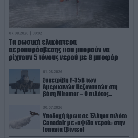
07.08.2026 | 00:02
Τα ρωσικά ελικόπτερα
αεροπυρόσβεσης που μπορούν να
ρίχνουν 5 τόνους νερού με 8 μποφόρ
01.08.2026
Συνετρίβη F-35B των
Αμερικανών Πεζοναυτών στη
βάση Miramar – Ο πιλότος
εκτινάχθηκε εγκαίρως
30.07.2026
Υποδοχή ήρωα σε Έλληνα πιλότο
Canadair με «αψίδα νερού» στην
Ισπανία (βίντεο)