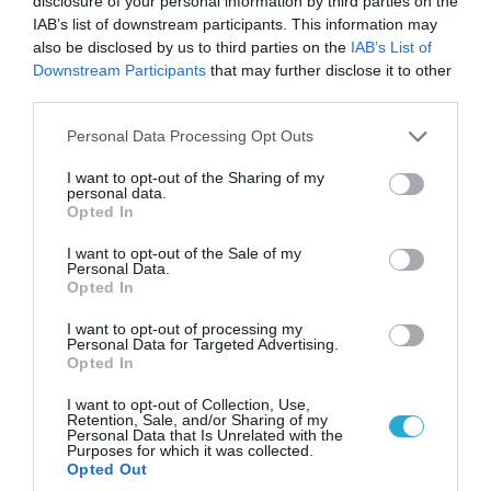
disclosure of your personal information by third parties on the
IAB’s list of downstream participants. This information may
also be disclosed by us to third parties on the
IAB’s List of
Downstream Participants
that may further disclose it to other
third parties.
06.08.2026 | 14:02
«Επιχείρηση ελεύθερα πεζοδρόμια» στην
Please note that this website/app uses one or more Google
Personal Data Processing Opt Outs
Αθήνα: Απομακρύνθηκαν παράνομα
services and may gather and store information including but
not limited to your visit or usage behaviour. You may click to
I want to opt-out of the Sharing of my
αντικείμενα από κοινόχρηστους χώρους
personal data.
grant or deny consent to Google and its third-party tags to
Opted In
use your data for below specified purposes in below Google
consent section.
I want to opt-out of the Sale of my
Personal Data.
Opted In
I want to opt-out of processing my
Personal Data for Targeted Advertising.
Opted In
I want to opt-out of Collection, Use,
Retention, Sale, and/or Sharing of my
Personal Data that Is Unrelated with the
Purposes for which it was collected.
Opted Out