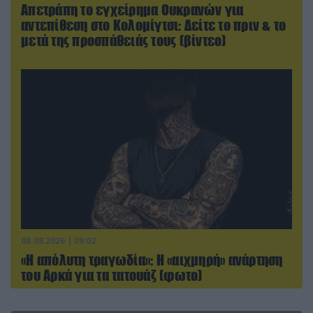
Απετράπη το εγχείρημα Ουκρανών για
αντεπίθεση στο Κολομίγτσι: Δείτε το πριν & το
μετά της προσπάθειάς τους (βίντεο)
08.08.2026 | 09:02
«Η απόλυτη τραγωδία»: Η «αιχμηρή» ανάρτηση
του Αρκά για τα τατουάζ (φωτο)