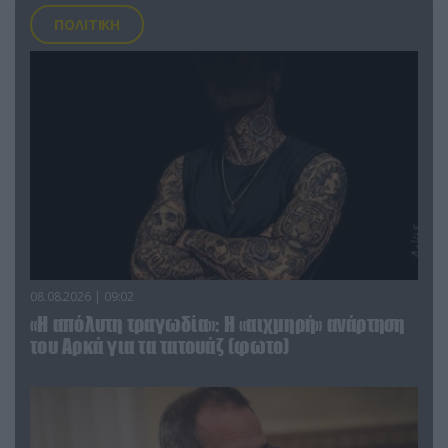
ΠΟΛΙΤΙΚΗ
08.08.2026 | 09:02
«Η απόλυτη τραγωδία»: Η «αιχμηρή» ανάρτηση
του Αρκά για τα τατουάζ (φωτο)