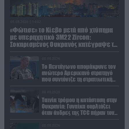
08.08.2026 | 14:02
«Φώτισε» το Κίεβο μετά από χτύπημα
με υπερηχητικό 3M22 Zircon:
Σοκαρισμένος Ουκρανός κατέγραψε τη
στιγμή (βίντεο)
08.08.2026
Το Πεντάγωνο απομάκρυνε τον
ανώτερο Αμερικανό στρατηγό
που συντόνιζε τη στρατιωτική
βοήθεια προς την Ουκρανία
08.08.2026
Ταινία τρόμου η κατάσταση στην
Ουκρανία: Γυναίκα ουρλιάζει
όταν άνδρες της TCC πήραν τον
σύντροφό της (βίντεο)
08.08.2026