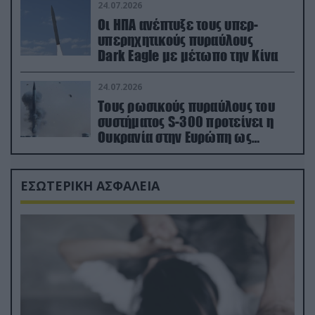
συνεργασίας
24.07.2026
Οι ΗΠΑ ανέπτυξε τους υπερ-
υπερηχητικούς πυραύλους
Dark Eagle με μέτωπο την Κίνα
24.07.2026
Τους ρωσικούς πυραύλους του
συστήματος S-300 προτείνει η
Ουκρανία στην Ευρώπη ως
αντιβαλλιστικό σύστημα
ΕΣΩΤΕΡΙΚΗ ΑΣΦΑΛΕΙΑ