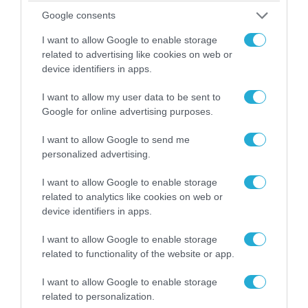
06.08.2026 | 09:03
Google consents
«Οι εντελώς αθώοι»: Η ανάρτηση του Αρκά για
τα ζώα που χάθηκαν στις πυρκαγιές της
I want to allow Google to enable storage
Αττικής (φωτο)
related to advertising like cookies on web or
device identifiers in apps.
I want to allow my user data to be sent to
Google for online advertising purposes.
I want to allow Google to send me
personalized advertising.
I want to allow Google to enable storage
related to analytics like cookies on web or
device identifiers in apps.
I want to allow Google to enable storage
04.08.2026 | 15:02
related to functionality of the website or app.
Αυτή την ώρα το τελευταίο «αντίο» στον πρώην
υπουργό Ι.Βαρβιτσιώτη (φωτο)
I want to allow Google to enable storage
related to personalization.