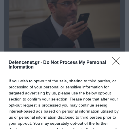
07.08.2026 | 20:02
Ο Γιάννης Αλαφούζος «τέλειωσε» τον
Defencenet.gr -
Do Not Process My Personal
Κωνσταντίνο Ζούλα από τον ΣΚΑΪ – Ο λόγος της
Information
απομάκρυνσής του
If you wish to opt-out of the sale, sharing to third parties, or
processing of your personal or sensitive information for
targeted advertising by us, please use the below opt-out
section to confirm your selection. Please note that after your
opt-out request is processed you may continue seeing
interest-based ads based on personal information utilized by
us or personal information disclosed to third parties prior to
your opt-out. You may separately opt-out of the further