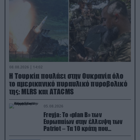
08.08.2026 | 14:02
Η Τουρκία πουλάει στην Ουκρανία όλο
το αμερικανικό πυραυλικό πυροβολικό
της: MLRS και ΑΤΑCMS
05.08.2026
Freyja: Το «plan Β» των
Ευρωπαίων στην έλλειψη των
Patriot – Τα 10 κράτη που
συμμετέχουν στο δίκτυο