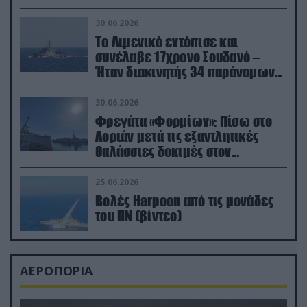
30.06.2026
Το Λιμενικό εντόπισε και
συνέλαβε 17χρονο Σουδανό –
Ήταν διακινητής 34 παράνομων
μεταναστών
30.06.2026
Φρεγάτα «Φορμίων»: Πίσω στο
Λοριάν μετά τις εξαντλητικές
θαλάσσιες δοκιμές στον
απαιτητικό Βισκαϊκό
25.06.2026
Βολές Harpoon από τις μονάδες
του ΠΝ (βίντεο)
ΑΕΡΟΠΟΡΙΑ