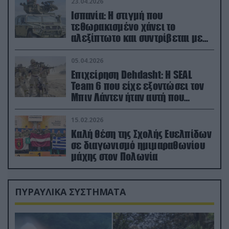
23.04.2026
Ισπανία: Η στιγμή που
τεθωρακισμένο χάνει το
αλεξίπτωτο και συντρίβεται με
ορμή στο έδαφος (βίντεο)
05.04.2026
Επιχείρηση Dehdasht: Η SEAL
Team 6 που είχε εξοντώσει τον
Μπιν Λάντεν ήταν αυτή που
διέσωσε τον πιλότο του F-15
15.02.2026
Καλή θέση της Σχολής Ευελπίδων
σε διαγωνισμό ημιμαραθωνίου
μάχης στον Πολωνία
ΠΥΡΑΥΛΙΚΑ ΣΥΣΤΗΜΑΤΑ