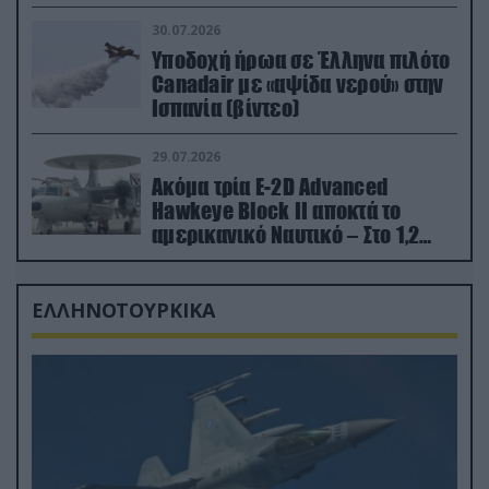
εκτινάχθηκε εγκαίρως
30.07.2026
Υποδοχή ήρωα σε Έλληνα πιλότο
Canadair με «αψίδα νερού» στην
Ισπανία (βίντεο)
29.07.2026
Ακόμα τρία E-2D Advanced
Hawkeye Block II αποκτά το
αμερικανικό Ναυτικό – Στο 1,2
δισ.δολάρια το κόστος
ΕΛΛΗΝΟΤΟΥΡΚΙΚΑ