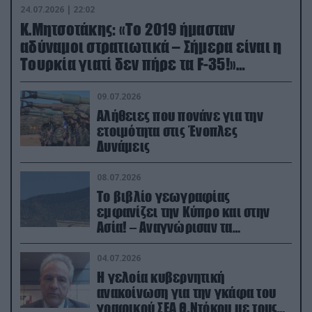
24.07.2026 | 22:02
Κ.Μητσοτάκης: «Το 2019 ήμασταν
αδύναμοι στρατιωτικά – Σήμερα είναι η
Τουρκία γιατί δεν πήρε τα F-35!»
(βίντεο)
09.07.2026
Αλήθειες που πονάνε για την
ετοιμότητα στις Ένοπλες
Δυνάμεις
08.07.2026
Το βιβλίο γεωγραφίας
εμφανίζει την Κύπρο και στην
Ασία! – Αναγνώρισαν τα
κατεχόμενα; (φωτο)
04.07.2026
Η γελοία κυβερνητική
ανακοίνωση για την γκάφα του
γραφικού ΣΕΑ Θ.Ντόκου με τους