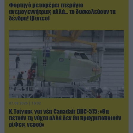
Φορτηγό μεταφέρει πτερύγιο
ανεμογεννήτριας αλλά… το δυσκολεύουν τα
δένδρα! (βίντεο)
07.08.2026 | 16:02
Κ.Τσίγκας για νέα Canadair DHC-515: «Θα
πετούν τη νύχτα αλλά δεν θα πραγματοποιούν
ρίψεις νερού»