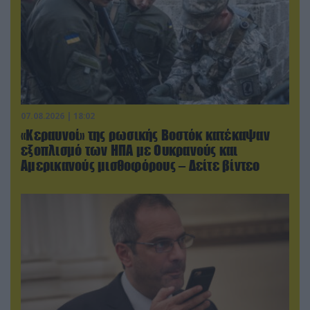
07.08.2026 | 18:02
«Κεραυνοί» της ρωσικής Βοστόκ κατέκαψαν
εξοπλισμό των ΗΠΑ με Ουκρανούς και
Αμερικανούς μισθοφόρους – Δείτε βίντεο