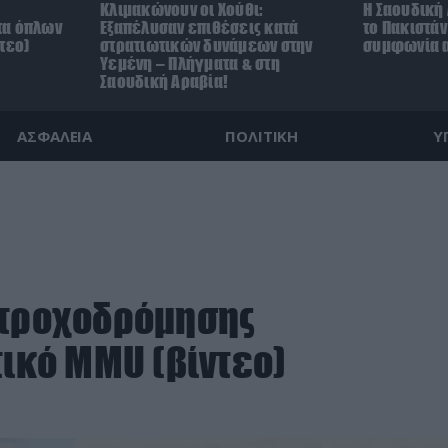
Κλιμακώνουν οι Χούθι:
Η Σαουδική 
τα όπλων
Eξαπέλυσαν επιθέσεις κατά
το Πακιστά
τεο)
στρατιωτικών δυνάμεων στην
συμφωνία α
Υεμένη – Πλήγματα & στη
Σαουδική Αραβία!
ΑΣΦΑΛΕΙΑ
ΠΟΛΙΤΙΚΗ
Υ
 τροχοδρόμησης
τικό MMU (βίντεο)