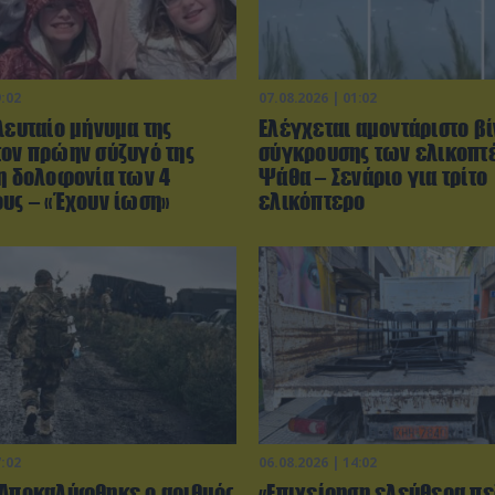
9:02
07.08.2026 | 01:02
λευταίο μήνυμα της
Ελέγχεται αμοντάριστο βί
τον πρώην σύζυγό της
σύγκρουσης των ελικοπτ
τη δολοφονία των 4
Ψάθα – Σενάριο για τρίτο
ους – «Έχουν ίωση»
ελικόπτερο
7:02
06.08.2026 | 14:02
 Αποκαλύφθηκε ο αριθμός
«Επιχείρηση ελεύθερα πε