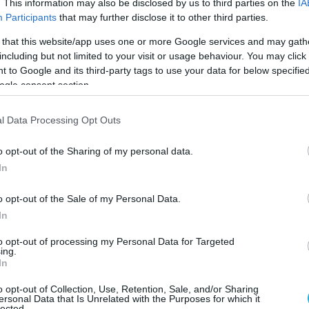
. This information may also be disclosed by us to third parties on the
IA
Participants
that may further disclose it to other third parties.
 that this website/app uses one or more Google services and may gath
including but not limited to your visit or usage behaviour. You may click 
 to Google and its third-party tags to use your data for below specifi
ogle consent section.
l Data Processing Opt Outs
Milli Muharip Uçak Piste Çıktı
o opt-out of the Sharing of my personal data.
In
mbe günü Milli Muharip Uçak, piste çıktı ve
ını çalıştırarak bir süre kendi ilerledi.
o opt-out of the Sale of my Personal Data.
In
ilk taksi testi de başarıyla tamamlanmış oldu.
to opt-out of processing my Personal Data for Targeted
pic.twitter.com/a4GgU3s8it
ing.
In
an.net (@mavivatannet)
March 17, 2023
o opt-out of Collection, Use, Retention, Sale, and/or Sharing
ersonal Data that Is Unrelated with the Purposes for which it
lected.