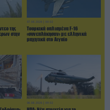
07.08.2026 | 00:02
ντεο της
Τουρκικά οπλισμένα F-16
έρων στην
«συνεπλάκησαν» με ελληνικά
μαχητικά στο Αιγαίο
06.08.2026 | 09:02
ζοδρόμια»
ΗΠΑ: Nέα στοιχεία για το