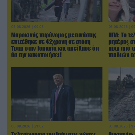
06.08.2026 | 09:03
06.08.2026 | 0
Μαροκινός παράνομος μετανάστης
ΗΠΑ: Το τε
επιτέθηκε σε 42χρονη σε στάση
μητέρας σ
Τραμ στην Ισπανία και απείλησε ότι
πριν από 
θα την κακοποιήσει!
παιδιών τ
06.08.2026 | 21:02
06.08.2026 | 1
Τελεσίγραφο του Ιράν στις χώρες
Ουκρανία: