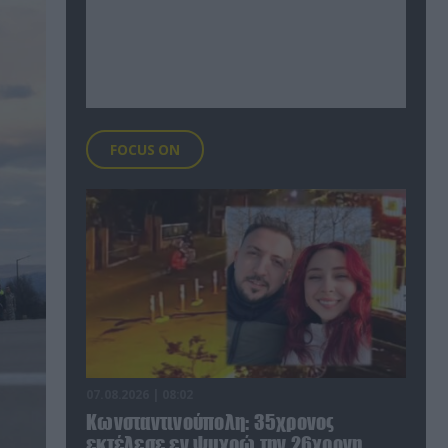
FOCUS ON
07.08.2026 | 08:02
Κωνσταντινούπολη: 35χρονος
εκτέλεσε εν ψυχρώ την 26χρονη