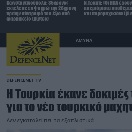
Κωνσταντινούπολη: 35χρονος
Ν.Τραμπ: «Οι ΗΠΑ έχουν
εκτέλεσε εν ψυχρώ την 26χρονη
απεριόριστα αποθέμα
πρώην σύντροφό του έξω από
και πυρομαχικών» (βίν
φαρμακείο (βίντεο)
ΑΜΥΝΑ
DEFENCENET TV
Η Τουρκία έκανε δοκιμές
για το νέο τουρκικό μαχη
Δεν εγκαταλείπει τα εξοπλιστικά