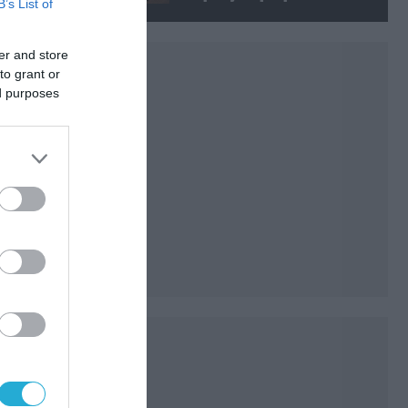
B’s List of
κατά της Συρίας είναι σαν να
απειλούν εμάς»
er and store
to grant or
ed purposes