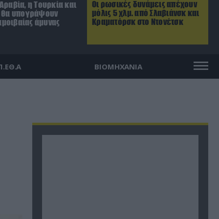
Οι ρωσικές δυνάμεις απέχουν
Αραβία, η Τουρκία και
μόλις 5 χλμ. από Σλαβιάνσκ και
ν θα υπογράψουν
Κραματόρσκ στο Ντονέτσκ
μοιβαίας άμυνας
Π.ΕΘ.Α
ΒΙΟΜΗΧΑΝΙΑ