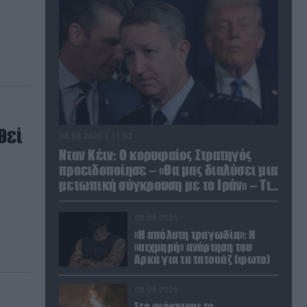
θεί
08.08.2026 | 11:02
Νταν Κέιν: Ο κορυφαίος Στρατηγός
προειδοποίησε – «Θα μας διαλύσει μια
μετωπική σύγκρουση με το Ιράν» – Τι
πρότεινε
08.08.2026
«Η απόλυτη τραγωδία»: Η
«αιχμηρή» ανάρτηση του
Αρκά για τα τατουάζ (φωτο)
08.08.2026
Στο «κόκκινο» το