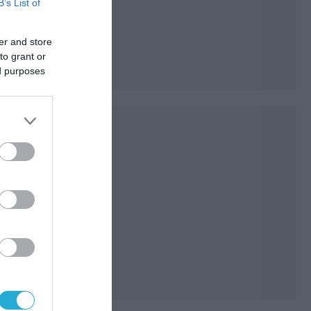
B’s List of
er and store
to grant or
ed purposes
ι ο
ρήσει,
ια
ς