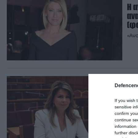
H α
ανα
(φ
«Ανο
16.07.
Defencene
ΟΠ
αθω
If you wish 
εκ
sensitive in
confirm you
«Δεν
continue se
information 
further disc