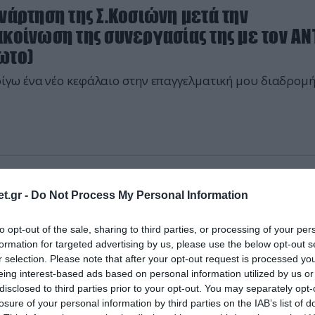
νάρτηση της Σ.Κοσιώνη μετά την
κοίνωση της συνεργασίας της με τον AN
ωτο)
ίγω ένα νέο κεφάλαιο στην επαγγελματική μου διαδρομ
2026 | 21:03
t.gr -
Do Not Process My Personal Information
ΕΚΕΠΕ: Η Κατερίνα Παπακώστα επιμένει 
ότητά της και δηλώνει παρούσα για τις
to opt-out of the sale, sharing to third parties, or processing of your per
λογές
formation for targeted advertising by us, please use the below opt-out s
r selection. Please note that after your opt-out request is processed y
 λυγίζω – Θα είμαι εκ νέου υποψήφια»
eing interest-based ads based on personal information utilized by us or
disclosed to third parties prior to your opt-out. You may separately opt-
losure of your personal information by third parties on the IAB’s list of