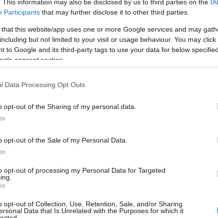
. This information may also be disclosed by us to third parties on the
IA
Participants
that may further disclose it to other third parties.
 that this website/app uses one or more Google services and may gath
including but not limited to your visit or usage behaviour. You may click 
2026 | 21:03
 to Google and its third-party tags to use your data for below specifi
 ανάσα πριν την έξοδο από τον ΣΥΡΙΖΑ κα
ogle consent section.
Φάμελλος
l Data Processing Opt Outs
ητούμενο φαίνεται πλέον πως δεν είναι το εάν θα αποχω
 το πότε... στην ΚΕ ή πριν από αυτήν
o opt-out of the Sharing of my personal data.
In
o opt-out of the Sale of my Personal Data.
In
to opt-out of processing my Personal Data for Targeted
2026 | 20:02
ing.
In
ν ΑΝΤ1 η Σία Κοσιώνη: Νέα συνεργασία γ
ν δημοσιογράφο μετά την αποχώρησή τη
o opt-out of Collection, Use, Retention, Sale, and/or Sharing
ersonal Data that Is Unrelated with the Purposes for which it
lected.