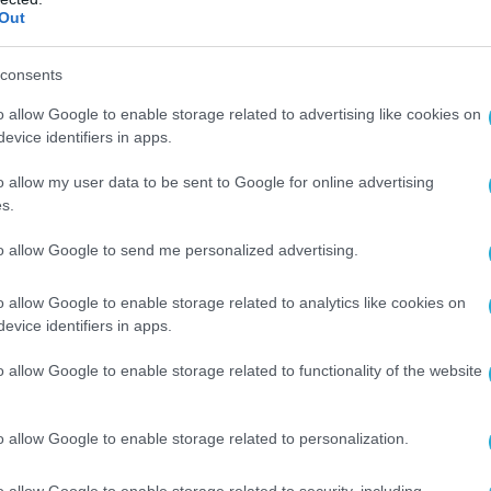
 τον ΣΚΑΪ
Out
όλοι που θα αναλάβει
consents
o allow Google to enable storage related to advertising like cookies on
evice identifiers in apps.
o allow my user data to be sent to Google for online advertising
2026 | 20:02
s.
ραιτήθηκαν 63 μέλη της Κεντρικής
to allow Google to send me personalized advertising.
τροπής του ΣΥΡΙΖΑ
ύν για διχασμό
o allow Google to enable storage related to analytics like cookies on
evice identifiers in apps.
o allow Google to enable storage related to functionality of the website
o allow Google to enable storage related to personalization.
o allow Google to enable storage related to security, including