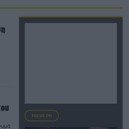
ση
του
FOCUS ON
νυμά