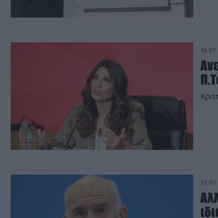
16.07.
Αν
Π.
Κρατ
15.07.
Αλλ
ιδι