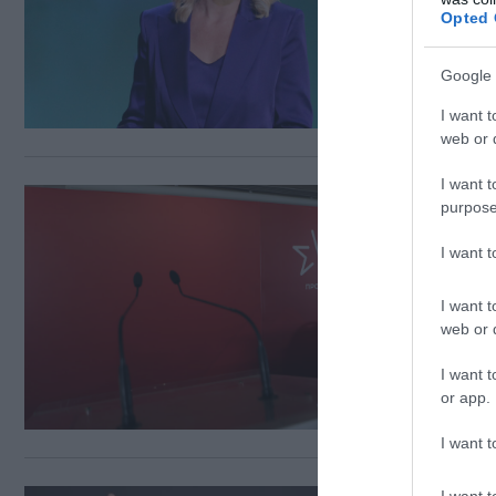
από
Opted 
Οι ρ
Google 
I want t
web or d
I want t
16.07.
purpose
Πα
I want 
Επι
Μιλο
I want t
web or d
I want t
or app.
I want t
I want t