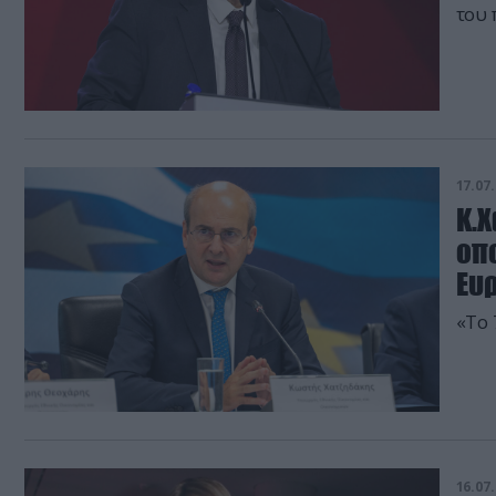
του 
17.07.
Κ.Χ
οπ
Ευ
«Το 
16.07.