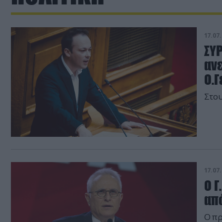
17.07.
ΣΥ
ανε
Ο.Γ
Στου
17.07.
Ο 
από
Ο π