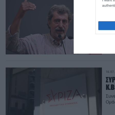
16.07.
authenti
Επι
Κο
Η επ
16.07.
ΣΥ
Κ.Β
Συνε
Ομά