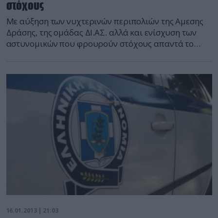
στόχους
Με αύξηση των νυχτερινών περιπολιών της Αμεσης
Δράσης, της ομάδας ΔΙ.ΑΣ. αλλά και ενίσχυση των
αστυνομικών που φρουρούν στόχους απαντά το
υπουργείο Προστασίας του Πολίτη στο μπαράζ
επιθέσεων που ξεκινά από μολότοφ και γκαζάκια και
φτάνει μέχρι σφαίρες από καλάσνικοφ. Όσο δεν
εμφανίζεται προκήρυξη της ομάδας που επιτέθηκε
στο γραφείο του πρωθυπουργού προκειμένου να
αποκωδικοποιηθούν […]
16.01.2013 | 21:03