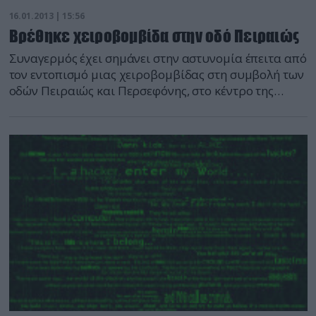
16.01.2013 | 15:56
Βρέθηκε χειροβομβίδα στην οδό Πειραιώς
Συναγερμός έχει σημάνει στην αστυνομία έπειτα από
τον εντοπισμό μιας χειροβομβίδας στη συμβολή των
οδών Πειραιώς και Περσεφόνης, στο κέντρο της
Αθήνας. Στο σημείο έχουν σπεύσει άνδρες του
Τμήματος Εξουδετέρωσης Εκρηκτικών Μηχανισμών
και του στρατού, ενώ έχει διακοπεί η κυκλοφορία
των οχημάτων έχει διακοπεί και στα δύο ρεύματα
της Πειραιώς από την Πέτρου Ράλλη έως […]