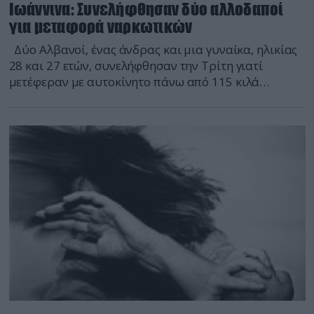
Ιωάννινα: Συνελήφθησαν δύο αλλοδαποί
για μεταφορά ναρκωτικών
Δύο Αλβανοί, ένας άνδρας και μια γυναίκα, ηλικίας
28 και 27 ετών, συνελήφθησαν την Τρίτη γιατί
μετέφεραν με αυτοκίνητο πάνω από 115 κιλά
κάνναβης. Συγκεκριμένα, η σύλληψη
πραγματοποιήθηκε στη Γέφυρα Αρετής του Δήμου
Καλπακίου Ιωαννίνων, όταν εντοπίστηκε ένα ύποπτο
αυτοκίνητο με επιβάτες τους δύο συλληφθέντες και
ακινητοποιήθηκε για έλεγχο. Από την έρευνα […]