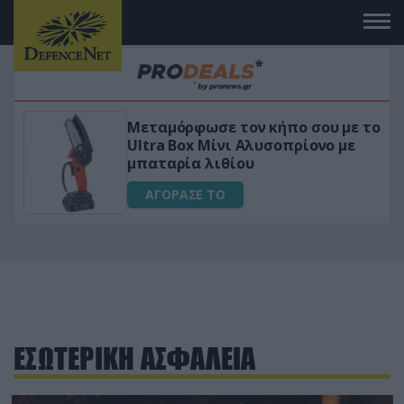
ε το
«Μαγική» φόρμουλα τριβόλι + VIP
ε
για αύξηση της λίμπιντο
ΑΓΟΡΑΣΕ ΤΟ
ΕΣΩΤΕΡΙΚΗ ΑΣΦΑΛΕΙΑ