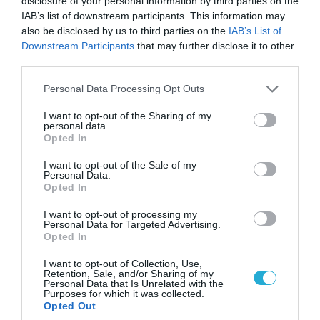
disclosure of your personal information by third parties on the
IAB’s list of downstream participants. This information may
also be disclosed by us to third parties on the
IAB’s List of
Downstream Participants
that may further disclose it to other
third parties.
16.01.2013 | 15:11
Please note that this website/app uses one or more Google
Personal Data Processing Opt Outs
Δολοφονία καταγγέλλει ο πατέρας
services and may gather and store information including but
26χρονου προγραμματιστή τις ΗΠΑ
not limited to your visit or usage behaviour. You may click to
I want to opt-out of the Sharing of my
personal data.
grant or deny consent to Google and its third-party tags to
Ο πατέρας του ακτιβιστή της ελεύθερης διακίνησης
Opted In
use your data for below specified purposes in below Google
πληροφοριών στο Internet, Aaron Swartz, κατηγορεί
consent section.
I want to opt-out of the Sale of my
ευθέως τους αμερικανούς εισαγγελείς για τον χαμό
Personal Data.
του παιδιού του. Ο 26χρονος Aaron Swartz βρέθηκε
Opted In
νεκρός την Παρασκευή, με τα αίτια του θανάτου του
I want to opt-out of processing my
να αποδίδονται σε αυτοκτονία. Ο Swartz είχε
Personal Data for Targeted Advertising.
διαδραματίσει σημαίνοντα ρόλο στον σχεδιασμό
Opted In
προγραμμάτων που σκόπευαν να κάνουν το […]
I want to opt-out of Collection, Use,
Retention, Sale, and/or Sharing of my
Personal Data that Is Unrelated with the
Purposes for which it was collected.
Opted Out