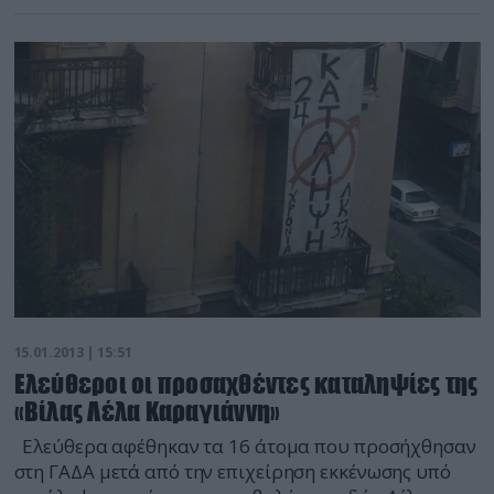
για την εκκένωσή του. Ελεύθερα αφέθηκαν νωρίτερα
τα 16 άτομα που προσήχθησαν στη ΓΑΔΑ κατά την
επέμβαση της αστυνομίας στο κτήριο το μεσημέρι.
Στο μεταξύ, σύγχυση επικρατεί […]
15.01.2013 | 15:51
Ελεύθεροι οι προσαχθέντες καταληψίες της
«Βίλας Λέλα Καραγιάννη»
Ελεύθερα αφέθηκαν τα 16 άτομα που προσήχθησαν
στη ΓΑΔΑ μετά από την επιχείρηση εκκένωσης υπό