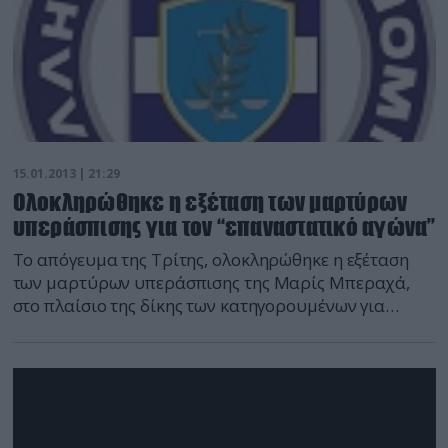
15.01.2013 | 21:29
Ολοκληρώθηκε η εξέταση των μαρτύρων
υπεράσπισης για τον “επαναστατικό αγώνα”
Το απόγευμα της Τρίτης, ολοκληρώθηκε η εξέταση
των μαρτύρων υπεράσπισης της Μαρίς Μπεραχά,
στο πλαίσιο της δίκης των κατηγορουμένων για
συμμετοχή στην οργάνωση «Επαναστατικός Αγώνας».
Πρόκειται για συγγενείς, φίλους, πρώην
συναδέλφους οι οποίοι σε γενικές γραμμές
διέψευσαν ότι η ίδια είχε οποιαδήποτε συσχέτιση με
τον «Επαναστατικό Αγώνα». Ορισμένοι εξ αυτών
εξέφρασαν μάλιστα την πεποίθηση ότι […]