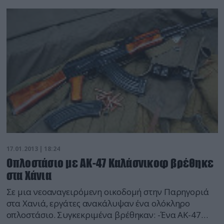
αναζητείται, έφτασαν στη Θεσσαλονίκη πριν από
τέσσερις μέρες, όπου η γυναίκα εισήχθη στο
Ιπποκράτειο νοσοκομείο, για να γεννήσει. Όπως είχε
συμφωνηθεί το αγοράκι που γέννησε θα το πωλούσε
αντί […]
17.01.2013 | 18:24
Oπλοστάσιο με ΑΚ-47 Καλάσνικοφ βρέθηκε
στα Χάνια
Σε μια νεοαναγειρόμενη οικοδομή στην Παρηγοριά
στα Χανιά, εργάτες ανακάλυψαν ένα ολόκληρο
οπλοστάσιο. Συγκεκριμένα βρέθηκαν: -Ένα ΑΚ-47