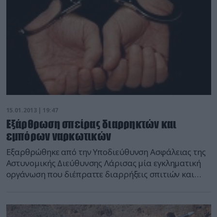
ανατρεπτικό, ριζοσπαστικό κίνημα για να […]
15.01.2013 | 19:47
Εξάρθρωση σπείρας διαρρηκτών και
εμπόρων ναρκωτικών
Εξαρθρώθηκε από την Υποδιεύθυνση Ασφάλειας της
Αστυνομικής Διεύθυνσης Λάρισας μία εγκληματική
οργάνωση που διέπραττε διαρρήξεις σπιτιών και
διακινούσε ναρκωτικά στην πόλη της Λάρισας.
Συνολικά συνελήφθησαν επτά άτομα ηλικίας 65, 34,
36, 31, 37, 34 και 45 ετών. Σε βάρος τους