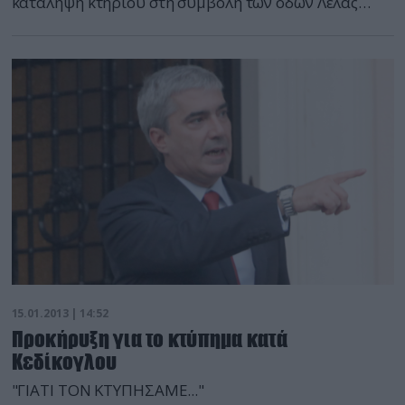
κατάληψη κτηρίου στη συμβολή των οδών Λέλας
Καραγιάννη και Δροσοπούλου στην Κυψέλη. Η
επέμβαση της αστυνομίας στο κτήριο έγινε το
μεσημέρι και εντός της ημέρας αναμένεται επίσημη
ανακοίνωση σχετικά με τις έρευνες που διεξήχθησαν
στο εσωτερικό του. […]
15.01.2013 | 14:52
Προκήρυξη για το κτύπημα κατά
Κεδίκογλου
"ΓΙΑΤΙ ΤΟΝ ΚΤΥΠΗΣΑΜΕ..."