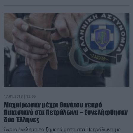
Καλάσνικοφ με σπαστό κοντάκι -Ένα περίστροφο των
38 mm -Γεμιστήρες για Καλάσνικοφ και για πιστόλι
Κλοκ και -μεγάλο αριθμό σφαιρών Τα όπλα θ’
αποσταλούν στην Αθήνα στα ειδικά εγκληματολογικά
εργαστήρια της ΕΛΑΣ για να διαπιστωθεί αν έχουν
χρησιμοποιηθεί […]
17.01.2013 | 13:05
Μαχαίρωσαν μέχρι θανάτου νεαρό
Πακιστανό στα Πετράλωνα – Συνελήφθησαν
δύο Έλληνες
Άγριο έγκλημα τα ξημερώματα στα Πετράλωνα με