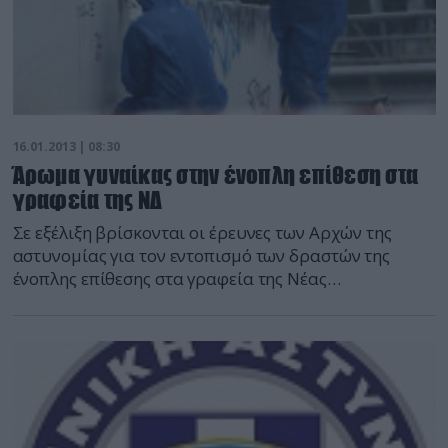
16.01.2013 | 08:30
Άρωμα γυναίκας στην ένοπλη επίθεση στα
γραφεία της ΝΔ
Σε εξέλιξη βρίσκονται οι έρευνες των Αρχών της
αστυνομίας για τον εντοπισμό των δραστών της
ένοπλης επίθεσης στα γραφεία της Νέας
Δημοκρατίας τα ξημερώματα της Δευτέρας, ενώ ήδη
οι αρμόδιοι εκφράζουν ανησυχία για το ενδεχόμενο
επιστροφής στην εποχή της ”βαριάς τρομοκρατίας”.
Σύμφωνα με ρεπορτάζ του τηλεοπτικού σταθμού
Mega, ήδη στην αντιτρομοκρατική έχουν καταθέσει
δύο γυναίκες […]