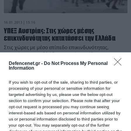
16.01.2013 | 15:16
ΥΠΕΞ Αυστρίας: Στις χώρες μέσης
επικινδυνότητας κατατάσσει την Ελλάδα
Στις χώρες με μέσο επίπεδο επικινδυνότητας,
κατατάσσει την Ελλάδα σχετικός κατάλογος που
παραθέτει σε σημερινό δημοσίευμά της, με τίτλο «Οι
Defencenet.gr -
Do Not Process My Personal
πλέον επικίνδυνες χώρες του κόσμου» η αυστριακή
Information
εφημερίδα «Ντερ Στάνταρντ» παραπέμποντας για
«ταξιδιωτικές οδηγίες» στην ιστοσελίδα του
If you wish to opt-out of the sale, sharing to third parties, or
αυστριακού υπουργείου Εξωτερικών. Στο
processing of your personal or sensitive information for
δημοσίευμά της, η «Ντερ Στάνταρντ» επικαλούμενη
targeted advertising by us, please use the below opt-out
τον αποκαλούμενο «Risk Map» της βρετανική
section to confirm your selection. Please note that after your
opt-out request is processed you may continue seeing
εταιρείας Control […]
interest-based ads based on personal information utilized by
us or personal information disclosed to third parties prior to
your opt-out. You may separately opt-out of the further