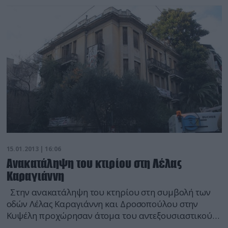
το μεσημέρι από το κτίριο, αφέθηκαν όλα ελεύθερα.
Τμήμα ειδήσεων defencenet.gr
15.01.2013 | 16:06
Ανακατάληψη του κτιρίου στη Λέλας
Καραγιάννη
Στην ανακατάληψη του κτηρίου στη συμβολή των
οδών Λέλας Καραγιάννη και Δροσοπούλου στην
Κυψέλη προχώρησαν άτομα του αντεξουσιαστικού
χώρου, λίγες ώρες μετά την αστυνομική επιχείρηση