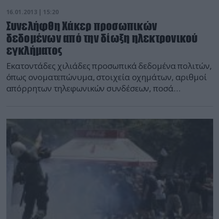
16.01.2013 | 15:20
Συνελήφθη Χάκερ προσωπικών
δεδομένων από την δίωξη ηλεκτρονικού
εγκλήματος
Εκατοντάδες χιλιάδες προσωπικά δεδομένα πολιτών,
όπως ονοματεπώνυμα, στοιχεία οχημάτων, αριθμοί
απόρρητων τηλεφωνικών συνδέσεων, ποσά
εισοδημάτων, φορολογικά στοιχεία (πχ ΑΦΜ),
βρέθηκαν από αστυνομικούς της Δίωξης
Ηλεκτρονικού Εγκλήματος, σε εταιρεία η οποία
δραστηριοποιείται στον χώρο της επικοινωνίας,
κατά τη διάρκεια έρευνας που πραγματοποιήθηκε
χτες στα γραφεία της, μετά από πληροφορίες ότι η
εταιρεία εμπορεύεται παράνομα, δεδομένα
προσωπικού […]