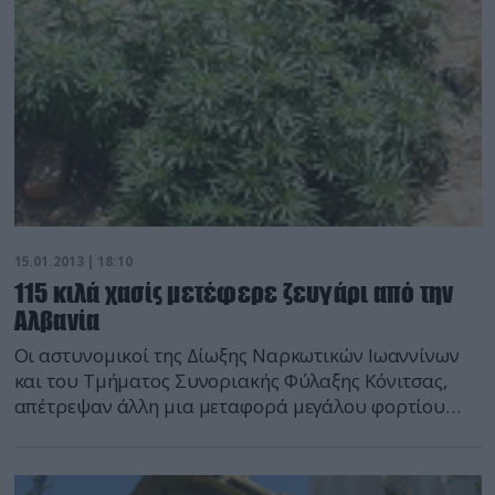
15.01.2013 | 18:10
115 κιλά χασίς μετέφερε ζευγάρι από την
Αλβανία
Οι αστυνομικοί της Δίωξης Ναρκωτικών Ιωαννίνων
και του Τμήματος Συνοριακής Φύλαξης Κόνιτσας,
απέτρεψαν άλλη μια μεταφορά μεγάλου φορτίου
κάνναβης από την Αλβανία, αφού κατέσχεσαν 115
κιλά ναρκωτικών στο αυτοκίνητο ενός ζευγαριού. Οι
αστυνομικοί είχαν εντοπίσει το όχημα να κινείται