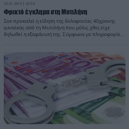
16.01.2013 | 20:54
Φρικτό έγκλημα στη Μυτιλήνη
Σοκ προκαλεί η είδηση της δολοφονίας 40χρονης
γυναίκας από τη Μυτιλήνη που μόλις χθες είχε
δηλωθεί η εξαφάνισή της. Σύμφωνα με πληροφορίες
του lesvosnews.gr, ο δράστης προσπάθησε να
εξαφανίσει το πτώμα της άτυχης γυναίκας θάβοντάς
το στην βαλτώδη περιοχή της Λάρσου. Η επίσημη
ενημέρωση από την Αστυνομική Δ/νση αναφέρει:
Συνελήφθη, σήμερα (16-01-2013)το απόγευμα, στη
Μυτιλήνη, […]