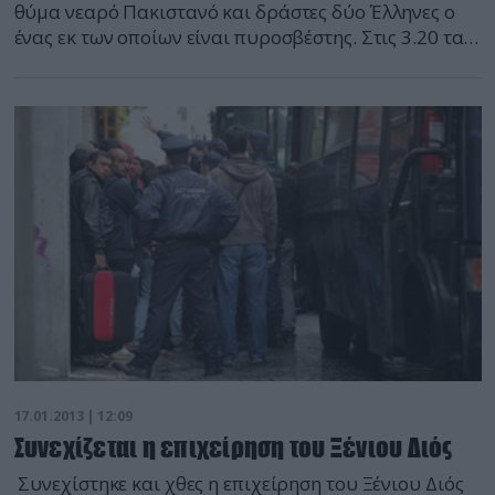
θύμα νεαρό Πακιστανό και δράστες δύο Έλληνες ο
ένας εκ των οποίων είναι πυροσβέστης. Στις 3.20 τα
ξημερώματα οι περίοικοι στην οδό Τριών Ιεραρχών
65 στα Πετράλωνα ενημέρωσαν την αστυνομία για
κάποιο επεισόδιο μεταξύ τριών ανδρών έξω από ένα
καφενείο. Μέχρι να φτάσει η αστυνομία ήταν ήδη
αργά. […]
17.01.2013 | 12:09
Συνεχίζεται η επιχείρηση του Ξένιου Διός
Συνεχίστηκε και χθες η επιχείρηση του Ξένιου Διός