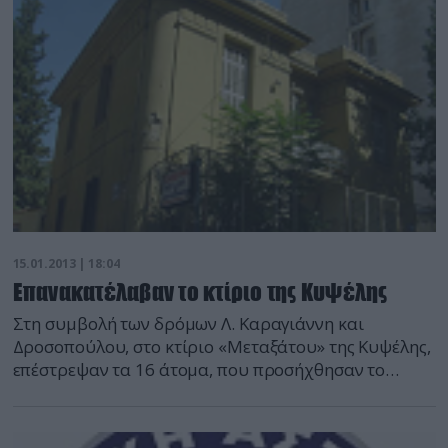
ύποπτα στην περιοχή και το ακινητοποίησαν για
έλεγχο στη γέφυρα Αρετής του δήμου Καλπακίου
Ιωαννίνων. Στα […]
15.01.2013 | 18:04
Επανακατέλαβαν το κτίριο της Κυψέλης
Στη συμβολή των δρόμων Λ. Καραγιάννη και
Δροσοπούλου, στο κτίριο «Μεταξάτου» της Κυψέλης,
επέστρεψαν τα 16 άτομα, που προσήχθησαν το
μεσημέρι και αφέθηκαν πριν από λίγο ελεύθερα.
Όπως έγινε γνωστό από την Αστυνομία, η επιχείρηση
που διενεργήθηκε το πρωί από αστυνομικές