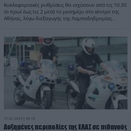
Κυκλοφοριακές ρυθμίσεις θα ισχύσουν από τις 10.30
το πρωί έως τις 2 μετά το μεσημέρι στο κέντρο της
Αθήνας, λόγω διεξαγωγής της Λαμπαδηδρομίας
«Φλόγα της Ελπίδας», στο πλαίσιο των 10ων
Παγκόσμιων Χειμερινών αγώνων Special Olympics.
Διακοπή κυκλοφορίας των οχημάτων 10:30 έως 14:00
* Λεωφ. Βασ. Κωνσταντίνου, στο τμήμα της από τη
Λεωφ. Βασ. Όλγας έως […]
17.01.2013 | 05:15
Αυξημένες περιπολίες της ΕΛΑΣ σε πιθανούς