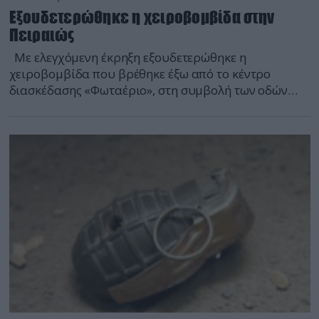
Εξουδετερώθηκε η χειροβομβίδα στην
Πειραιώς
Με ελεγχόμενη έκρηξη εξουδετερώθηκε η
χειροβομβίδα που βρέθηκε έξω από το κέντρο
διασκέδασης «Φωταέριο», στη συμβολή των οδών
Πειραιώς και Περσεφόνης στο Γκάζι και έγινε αιτία
να διακοπεί η κυκλοφορία των αυτοκινήτων στην
οδό Πειραιώς για πέντε ώρες. Τη χειροβομβίδα
εξουδετέρωσε συνεργείο πυροτεχνουργών του
στρατού και τα υπολείμματα παρελήφθησαν για
εργαστηριακή εξέταση. […]