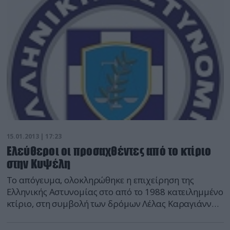
δυνάμεις δεν ήταν «εκκένωσης» του κτιρίου,
δεδομένου ότι δεν απαιτήθηκε κάτι τέτοιο από τον
[…]
15.01.2013 | 17:23
Ελεύθεροι οι προσαχθέντες από το κτίριο
στην Κυψέλη
Το απόγευμα, ολοκληρώθηκε η επιχείρηση της
Ελληνικής Αστυνομίας στο από το 1988 κατειλημμένο
κτίριο, στη συμβολή των δρόμων Λέλας Καραγιάννης
και Δροσοπούλου, στην Κυψέλη. Όπως έγινε γνωστό
από την αστυνομία, τα 16 άτομα, που προσήχθησαν