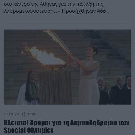
στο κέντρο της Αθήνας για την πάταξη της
λαθρομετανάστευσης. – Προσήχθησαν 466
αλλοδαποί σε Υπηρεσίες της Γενικής Αστυνομικής
Διεύθυνσης Αττικής. – Συνελήφθησαν 5 αλλοδαποί,
γιατί δεν πληρούσαν τις νόμιμες προϋποθέσεις
παραμονής στη χώρα. – Προσήχθησαν από
υπαίθριους χώρους 23 εκδιδόμενες γυναίκες, σε
βάρος των οποίων υποβλήθηκαν ισάριθμες […]
17.01.2013 | 07:06
Κλειστοί δρόμοι για τη Λαμπαδηδρομία των
Special Olympics