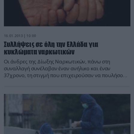
16.01.2013 | 10:00
Συλλήψεις σε όλη την Ελλάδα για
κυκλώματα ναρκωτικών
Οι άνδρες της Δίωξης Ναρκωτικών, πάνω στη
συναλλαγή συνέλαβαν έναν ανήλικο και έναν
37χρονο, τη στιγμή που επιχειρούσαν να πουλήσουν
σχεδόν μισό κιλό χασίς έναντι πόσου 300 ευρώ! Οι
δράστες εντοπίστηκαν στο Πλατύ Ημαθίας βάσει
πληροφοριών που είχαν οι αστυνομικοί. Οι άνδρες
της Ασφαλείας Αλεξάνδρειας ακινητοποίησαν τον
16χρονο διακινητή και τον 37χρονο συνεργό του,
που […]