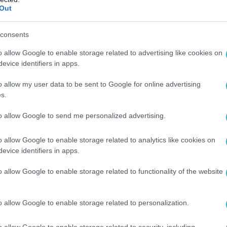
ετανική Rolls-Royce έλαβε μια νέα παραγγελία ύψους 35
Out
ομμυρίων δολαρίων με βάση τιμές καταλόγου για την
ήθεια κινητήρων Trent για πέντε επιβατηγά αεροσκάφη
consents
us A330 των Τουρκικών Αερογραμμών (Turkish Airlines-
 Yollari).
o allow Google to enable storage related to advertising like cookies on
evice identifiers in apps.
o allow my user data to be sent to Google for online advertising
2009 | 10:15
s.
σημη πρώτη για το νέο εκπαιδευτικό KT
to allow Google to send me personalized advertising.
 Τουρκίας
τιοκορεάτικη Korea Aerospace Industries (KAI) παρουσία
o allow Google to enable storage related to analytics like cookies on
evice identifiers in apps.
ημα την εξαγωγική έκδοση του εκπαιδευτικού αεροσκάφ
κής εκπαίδευσης KT-1Τ Woongbi για την Τουρκία στην
o allow Google to enable storage related to functionality of the website
εόν.
o allow Google to enable storage related to personalization.
o allow Google to enable storage related to security, including