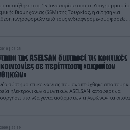
σιοποιήθηκε στις 15 Ιανουαρίου από τη Υπογραμματεία
μικής Βιομηχανίας (SSM) της Τουρκίας, η αίτηση για
θεση πληροφοριών από τους ενδιαφερόμενους φορείς
ορικά με την ναυπήγηση της νέας φρεγάτας TF-2000
αεροπορικής Άμυνας Περιοχής (AAW) για το τουρκικό
ικό.
2010 | 06:25
τημα της ASELSAN διατηρεί τις κρατικές
ικοινωνίες σε περίπτωση «ακραίων
νθηκών»
νέο σύστημα επικοινωνίας που αναπτύχθηκε από τουρκ
ρεία ηλεκτρονικών αμυντικών ASELSAN κατάφερε να
ουργήσει μια νέα γενιά ασύρματων τηλεφώνων τα οποία
σταση έκτακτης ανάγκης μετατρέπονται σε κινητά τηλέφ
είδηση αυτή την έκανε γνωστή το τουρκικό πρακτορείο
σεων "Ανατολία" (Anadolu Ajansi).
2009 | 22:19