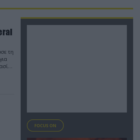
eral
σε τη
για
ασία
ε και
FOCUS ON