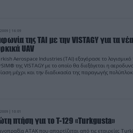
κατομμύρια δολάρια για την αγορά των επιπλέον 20 F-35
οντας έτσι το συνολικό αριθμό των παραγγελθέντων
τικών στα 120.
2009 | 16:09
φωνία της ΤΑΙ με την VISTAGY για τα νέ
υρκικά UAV
rkish Aerospace Industries (TAI) εξαγόρασε το λογισμικό 
rSIM® της VISTAGY με το οποίο θα διεξάγεται η αεροδυν
ίαση μέχρι και την διαδικασία της παραγωγής πολύπλο
ετικών δομών για το πρόγραμμα του νέου τουρκικού
ώριου UAV μέσου υψομέτρου μακράς αυτονομίας (Medi
tude Long Endurance-MALE)-TIHA.
2009 | 10:01
τη πτήση για το T-129 «Turkgusta»
ινοπραξία ΑΤΑΚ που απαρτίζεται από τις εταιρείες Turk