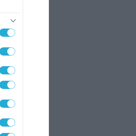
0
Turk
-1T
σε
ους