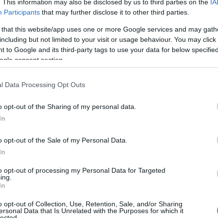
ΠΙΣΜΟΥ τύπου PCL/Silent Sentry της Lockheed Martin.
. This information may also be disclosed by us to third parties on the
IA
Participants
that may further disclose it to other third parties.
 that this website/app uses one or more Google services and may gath
including but not limited to your visit or usage behaviour. You may click 
2009 | 12:15
 to Google and its third-party tags to use your data for below specifi
o «κύμα» τουρκικών εξοπλισμών στο
ogle consent section.
οσκήνιο
l Data Processing Opt Outs
ωνα με πληροφορίες από τουρκικές πηγές στις 6 Ιανου
 πρόκειται να συγκληθεί το Συμβούλιο της Διεύθυνσης
o opt-out of the Sharing of my personal data.
μικής Βιομηχανίας για να αποφασίσει για τα εξοπλιστικ
In
ράμματα που βρίσκονται στη φάση της αξιολόγησης.
o opt-out of the Sale of my Personal Data.
In
to opt-out of processing my Personal Data for Targeted
2009 | 05:56
ing.
In
ες παραγγελίες κινητήρων από την Turk
lines
o opt-out of Collection, Use, Retention, Sale, and/or Sharing
ersonal Data that Is Unrelated with the Purposes for which it
lected.