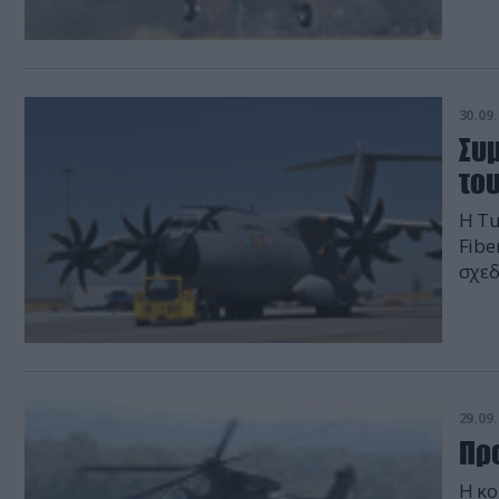
δισε
φτάν
μαχη
30.09.
Συμ
το
Η Tu
Fibe
σχεδ
συνθ
εγχ
Alti
29.09.
Πρώ
Η κο