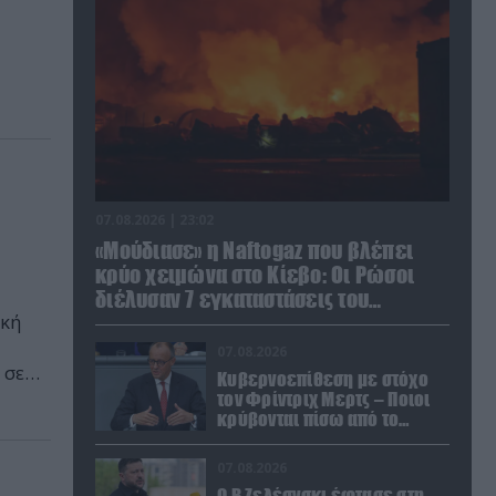
07.08.2026 | 23:02
«Μούδιασε» η Naftogaz που βλέπει
κρύο χειμώνα στο Κίεβο: Οι Ρώσοι
διέλυσαν 7 εγκαταστάσεις του
ική
ουκρανικού κολοσσού!
07.08.2026
 σε
Κυβερνοεπίθεση με στόχο
ωνα.
τον Φρίντριχ Μερτς – Ποιοι
κρύβονται πίσω από το
παραποιημένο βίντεο
07.08.2026
Ο Β.Ζελέσνσκι έφτασε στη