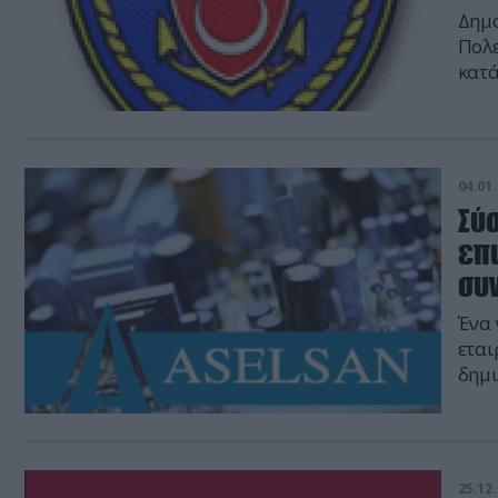
Δημο
Πολε
κατά
αναφ
αντι
Ναυτ
04.01.
Σύσ
επ
συ
Ένα 
εται
δημι
κατά
Την 
ειδή
25.12.