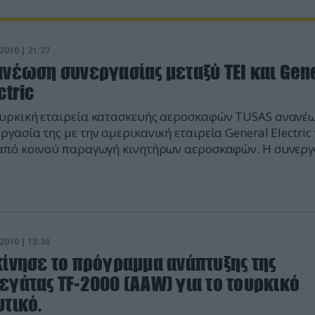
2010 | 21:27
ανέωση συνεργασίας μεταξύ ΤΕΙ και Gen
ctric
υρκική εταιρεία κατασκευής αεροσκαφών TUSAS ανανέω
ργασία της με την αμερικανική εταιρεία General Electric 
από κοινού παραγωγή κινητήρων αεροσκαφών. Η συνεργ
δύο εταιρειών ξεκίνησε πριν από 25 χρόνια όταν ξεκίνησ
ρόγραμμα αγοράς των τουρκικών F-16.
2010 | 15:36
κίνησε το πρόγραμμα ανάπτυξης της
εγάτας TF-2000 (AAW) για το τουρκικό
τικό.