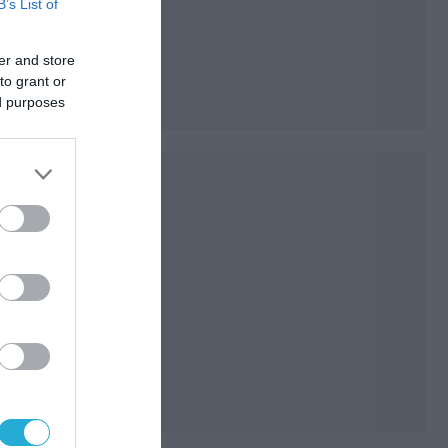
B’s List of
er and store
to grant or
ed purposes
αρίου
ά
ish