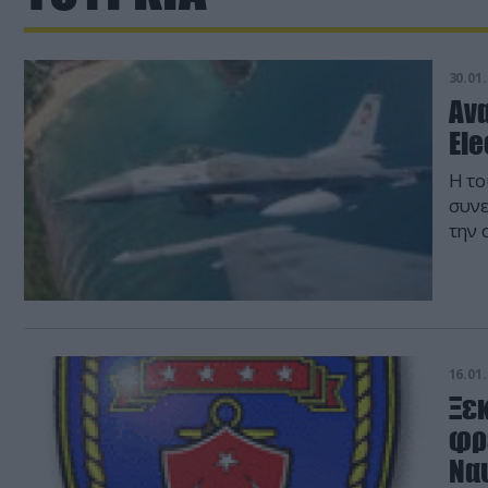
30.01.
Αν
Ele
Η το
συνε
την 
των 
το π
16.01.
Ξε
φρ
Ναυ