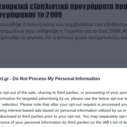
 τουρκικά εξοπλιστικά προγράμματα πο
ογράφηκαν το 2009
οινώθηκε ή τελική λίστα των συμβολαίων των εξοπλιστι
ραμμάτων που υπέγραψε η Τουρκία για το έτος 2009. Αξ
ημειωθεί το γεγονός ότι η γείτονα χώρα αντιμετωπίζει κα
 σημαντικά οικονομικά προβλήματα, παρόλα αυτά το
ργείο Άμυνας της χώρας συνέχισε ακάθεκτα και για αυτ
ιά την υλοποίηση του εξοπλιστικού προγράμματος
χώρας. Πιο συγκεκριμένα η αξία των συμβολαίων που
ράφησαν ανέρχονται στα 3284,5 εκατ. ευρώ και αφορο
2009 | 05:02
παρακάτω προγράμματα.
t.gr -
Do Not Process My Personal Information
 της Τουρκίας για σύστημα παθητικού
τοπισμού με… ελληνική «βοήθεια»!
to opt-out of the sale, sharing to third parties, or processing of your per
formation for targeted advertising by us, please use the below opt-out s
τας πλήρως αντιληφθεί την σημασία της επικαλύψεως τ
r selection. Please note that after your opt-out request is processed y
εσίμων αισθητήρων για ενα ολοκληρωμένο σύστημα
eing interest-based ads based on personal information utilized by us or
ηρήσεως του εθνικού θαλασσίου και εναερίου χώρου οι
disclosed to third parties prior to your opt-out. You may separately opt-
κοι δημοσιοποίησαν RFI για ενα σύστημα ΠΑΘΗΤΙΚΟΥ
losure of your personal information by third parties on the IAB’s list of