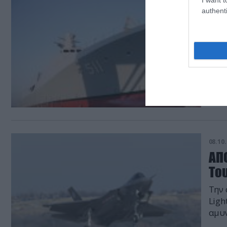
19.10.
authenti
Επι
πρ
126 
08.10.
ΑΠΟ
Το
Την 
Ligh
αμυ
με ό