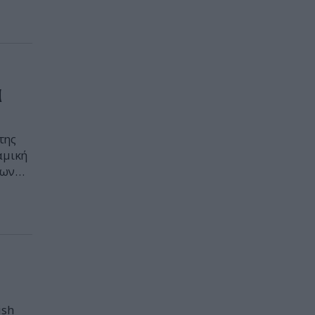
,
α
της
αμική
κων
um
ish