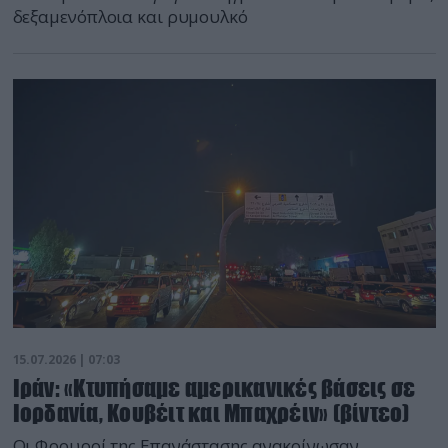
δεξαμενόπλοια και ρυμουλκό
15.07.2026 | 07:03
Ιράν: «Κτυπήσαμε αμερικανικές βάσεις σε
Ιορδανία, Κουβέιτ και Μπαχρέιν» (βίντεο)
Οι Φρουροί της Επανάστασης ανακοίνωσαν