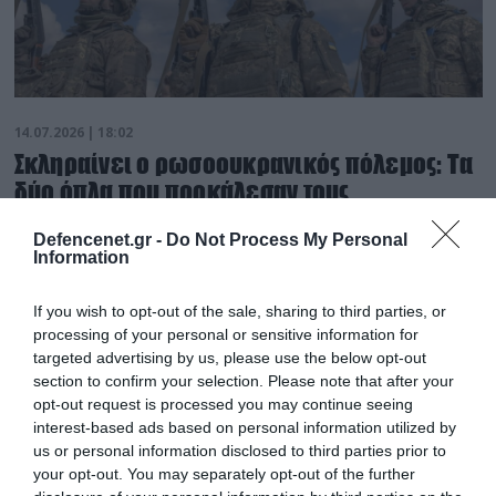
14.07.2026 | 18:02
Σκληραίνει ο ρωσοουκρανικός πόλεμος: Τα
δύο όπλα που προκάλεσαν τους
περισσότερους μέχρι στιγμής νεκρούς
Defencenet.gr -
Do Not Process My Personal
αμάχους
Information
Μόνο για τον μήνα Ιούνιο, τουλάχιστον 293 άμαχοι
σκοτώθηκαν και ακόμα 1.990 τραυματίστηκαν
If you wish to opt-out of the sale, sharing to third parties, or
processing of your personal or sensitive information for
targeted advertising by us, please use the below opt-out
section to confirm your selection. Please note that after your
opt-out request is processed you may continue seeing
interest-based ads based on personal information utilized by
us or personal information disclosed to third parties prior to
your opt-out. You may separately opt-out of the further