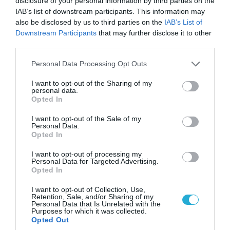
disclosure of your personal information by third parties on the
IAB’s list of downstream participants. This information may
also be disclosed by us to third parties on the
IAB’s List of
Downstream Participants
that may further disclose it to other
third parties.
Please note that this website/app uses one or more Google
Personal Data Processing Opt Outs
services and may gather and store information including but
not limited to your visit or usage behaviour. You may click to
I want to opt-out of the Sharing of my
14.07.2026 | 17:02
personal data.
grant or deny consent to Google and its third-party tags to
Opted In
Εντυπωσιακά πλάνα στη Χερσώνα: Yπερ-
use your data for below specified purposes in below Google
βόμβα 3.000 κιλών έπεσε σαν αστραπή από
consent section.
I want to opt-out of the Sale of my
Personal Data.
Su-30 & διέλυσε τους Ουκρανούς (βίντεο)
Opted In
Το πλήγμα σημειώθηκε εντός του αστικού ιστού
I want to opt-out of processing my
Personal Data for Targeted Advertising.
Opted In
I want to opt-out of Collection, Use,
Retention, Sale, and/or Sharing of my
Personal Data that Is Unrelated with the
Purposes for which it was collected.
Opted Out