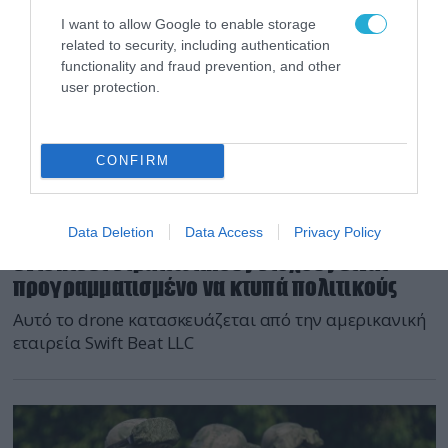
I want to allow Google to enable storage
related to security, including authentication
functionality and fraud prevention, and other
user protection.
CONFIRM
14.07.2026 | 13:03
Ουκρανικό drone Hornet: Αν δεν
Data Deletion
Data Access
Privacy Policy
εντοπίσει στρατιωτικούς στόχους είναι
προγραμματισμένο να κτυπά πολιτικούς
Αυτό το drone κατασκευάζεται από την αμερικανική
εταιρεία Swift Beat LLC