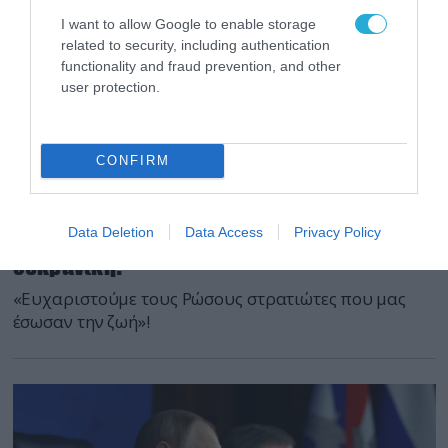
I want to allow Google to enable storage
related to security, including authentication
functionality and fraud prevention, and other
user protection.
CONFIRM
20.07.2026 | 18:02
Βίντεο: Ουκρανοί στρατιώτες αιχμάλωτοι
ύψωσαν την ρωσική σημαία στην
Data Deletion
Data Access
Privacy Policy
Κονσταντινόφκα και πέταξαν την
ουκρανική!
«Ευχαριστούμε τους Ρώσους στρατιώτες που μας
έσωσαν την ζωή»!