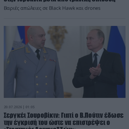
Βαριές απώλειες σε Black Hawk και drones
20.07.2026 | 01:05
Σεργκέι Σουροβίκιν: Γιατί ο Β.Πούτιν έδωσε
την έγκρισή του ώστε να επιστρέψει ο