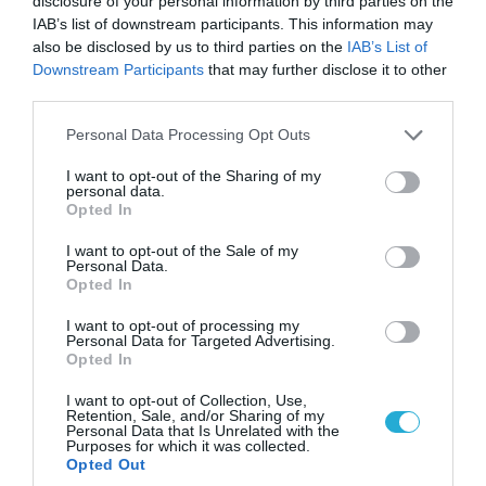
disclosure of your personal information by third parties on the
IAB’s list of downstream participants. This information may
also be disclosed by us to third parties on the
IAB’s List of
Downstream Participants
that may further disclose it to other
third parties.
Please note that this website/app uses one or more Google
Personal Data Processing Opt Outs
services and may gather and store information including but
20.07.2026 | 19:02
not limited to your visit or usage behaviour. You may click to
I want to opt-out of the Sharing of my
Σ.Σουροβίκιν: «Δεν έχουμε πλήξει ακόμη
personal data.
grant or deny consent to Google and its third-party tags to
Opted In
αρκετά σκληρά την Ουκρανία – Μπορούμε
use your data for below specified purposes in below Google
consent section.
να ισοπεδώσουμε τα πάντα»
I want to opt-out of the Sale of my
Personal Data.
«Η Ρωσία δεν έχει ασκήσει τη μέγιστη δυνατή
Opted In
στρατιωτική πίεση στην Ουκρανία»
I want to opt-out of processing my
Personal Data for Targeted Advertising.
Opted In
I want to opt-out of Collection, Use,
Retention, Sale, and/or Sharing of my
Personal Data that Is Unrelated with the
Purposes for which it was collected.
Opted Out