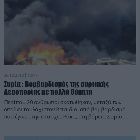
26.12.2012 | 12:47
Συρία : Βομβαρδισμός της συριακής
Αεροπορίας με πολλά θύματα
Περίπου 20 άνθρωποι σκοτώθηκαν, μεταξύ των
οποίων τουλάχιστον 8 παιδιά, από βομβαρδισμό
που έγινε στην επαρχία Ράκα, στη βόρεια Συρία,
δείχνει βίντεο που αναρτήθηκε σήμερα στο
Διαδίκτυο από ακτιβιστές αναφέρει το ΑΠΕ. Το
Συριακό Παρατηρητήριο Ανθρωπίνων Δικαιωμάτων