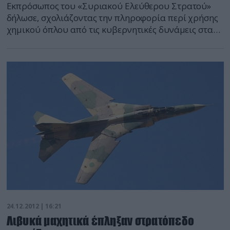
Εκπρόσωπος του «Συριακού Ελεύθερου Στρατού»
δήλωσε, σχολιάζοντας την πληροφορία περί χρήσης
χημικού όπλου από τις κυβερνητικές δυνάμεις στα
περίχωρα της Χομς, ότι το περιστατικό στο οποίο
αναφέρθηκαν τα ΜΜΕ κάθε άλλο παρά είναι το
πρώτο. Οι εξεγερθέντες βομβαρδίζουν τη διεθνή
κοινή γνώμη με ανακοινώσεις για τη χρήση
δηλητηριωδών ουσιών, προσπαθώντας να ωθήσουν
τη διεθνή κοινότητα […]
24.12.2012 | 16:21
Λιβυκά μαχητικά έπληξαν στρατόπεδο