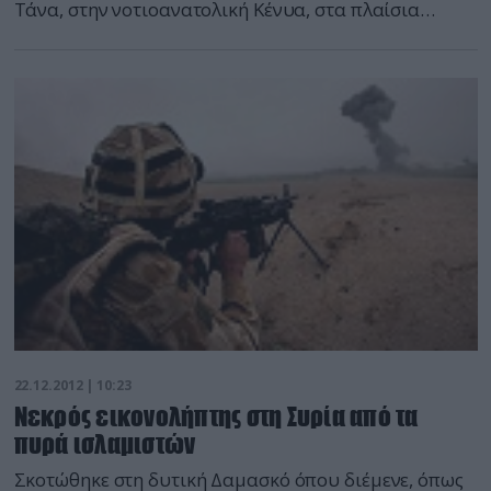
Τάνα, στην νοτιοανατολική Κένυα, στα πλαίσια
φυλετικών συγκρούσεων, έφτασαν τους 45,
ανακοίνωσε η αστυνομία, αναθεωρώντας προς τα
πάνω τον πρώτο απολογισμό της για 39 νεκρούς. «Ο
αριθμός των ανθρώπων που έχασαν τη ζωή τους
ανέρχεται στους 45», ενημέρωσε ο επικεφαλής της
[…]
22.12.2012 | 10:23
Νεκρός εικονολήπτης στη Συρία από τα
πυρά ισλαμιστών
Σκοτώθηκε στη δυτική Δαμασκό όπου διέμενε, όπως