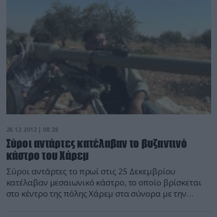
δημοσιοποίησε ένα βίντεο που δείχνει σειρές από
πτώματα σε κουβέρτες, ενώ ακούγεται ο θρήνος
συγγενών. Από τον βομβαρδισμό […]
26.12.2012 | 08:28
Σύροι αντάρτες κατέλαβαν το βυζαντινό
κάστρο του Χάρεμ
Σύροι αντάρτες το πρωί στις 25 Δεκεμβρίου
κατέλαβαν μεσαιωνικό κάστρο, το οποίο βρίσκεται
στο κέντρο της πόλης Χάρεμ στα σύνορα με την
Τουρκία (επαρχία Idlib). Η πολιορκία του κάστρου,
το οποίο ήταν το τελευταίο προπύργιο των