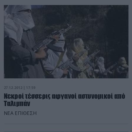
βομβάρδισε για πρώτη φορά την τοποθεσία Ασάλ αλ-
Ουάρντ, στην περιοχή Καλαμούν, σκοτώνοντας έναν
πολίτη, τραυματίζοντας δεκάδες άλλους και
καταστρέφοντας πολλά σπίτια”. Ο στρατός
αποχώρησε από αρκετές τοποθεσίες στην περιφέρεια
της […]
27.12.2012 | 17:59
Νεκροί τέσσερις αφγανοί αστυνομικοί από
Ταλιμπάν
ΝΕΑ ΕΠΙΘΕΣΗ