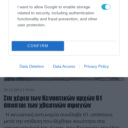
I want to allow Google to enable storage
related to security, including authentication
functionality and fraud prevention, and other
user protection.
CONFIRM
Data Deletion
Data Access
Privacy Policy
23.12.2012 | 15:01
Στα χέρια των Κενυατικών αρχών 61
ύποπτοι των χθεσινών σφαγών
Η κενυατική αστυνομία συνέλαβε 61 υπόπτους
μετά την επίθεση που δέχθηκε κοινότητα στα
νοτιοανατολικά της χώρας, που βρίσκεται στο έλεος