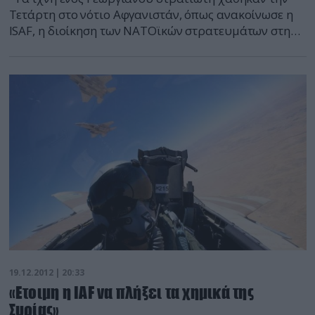
Τετάρτη στο νότιο Αφγανιστάν, όπως ανακοίνωσε η
ISAF, η διοίκηση των ΝΑΤΟϊκών στρατευμάτων στη
χώρα αυτή. Πρόκειται για τον δεύτερο ξένο
στρατιώτη που χάνεται στο Αφγανιστάν. Ο πρώτος, ο
Αμερικανός λοχίας Μπόουι Μπέργκνταλ, χάθηκε στις
30 Ιουνίου 2009 στην επαρχία Πακτίκα και μέχρι
σήμερα δεν έχει […]
19.12.2012 | 20:33
«Ετοιμη η IAF να πλήξει τα χημικά της
Συρίας»