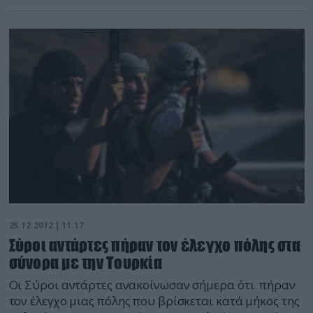
ανατολικό Αφγανιστάν. Ο στρατιωτικός εκπρόσωπος
της αποστολής του ΝΑΤΟ στο Αφγανιστάν (Isaf)
Μάρτιν Ο’Ντόνελ είπε ότι στόχος της επίθεσης ήταν η
βάση Τσάπμαν, που βρίσκεται στη Χοστ, κοντά στα
σύνορα με το Πακιστάν. Σύμφωνα με τις πρώτες
πληροφορίες, […]
25.12.2012 | 11:17
Σύροι αντάρτες πήραν τον έλεγχο πόλης στα
σύνορα με την Τουρκία
Οι Σύροι αντάρτες ανακοίνωσαν σήμερα ότι πήραν
τον έλεγχο μιας πόλης που βρίσκεται κατά μήκος της