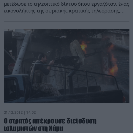
μετέδωσε το τηλεοπτικό δίκτυο όπου εργαζόταν, ένας
εικονολήπτης της συριακής κρατικής τηλεόρασης,
κατηγορώντας τους “τρομοκράτες”, σύμφωνα με τον
όρο που χρησιμοποιεί το καθεστώς για να αναφερθεί
στους φανατισμένους ισλαμιστές και τους
μισθωτούς. “Ο συνάδελφός μας Χαϊντάρ αλ-
Σουμούντι, εικονολήπτης στην αραβική συριακή
τηλεόραση, σκοτώθηκε από τις σφαίρες ένοπλης
τρομοκρατικής […]
21.12.2012 | 14:02
Ο στρατός απέκρουσε διείσδυση
ισλαμιστών στη Χάμα