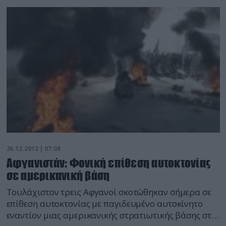
κυβερνητικών δυνάμεων σε αυτή την πόλη, κράτησε
μερικές εβδομάδες. Οι μονάδες στρατού
επανειλημμένα απέκρουαν τις προσπάθειες να
καταληφθεί αυτό […]
26.12.2012 | 07:08
Αφγανιστάν: Φονική επίθεση αυτοκτονίας
σε αμερικανική βάση
Τουλάχιστον τρεις Αφγανοί σκοτώθηκαν σήμερα σε
επίθεση αυτοκτονίας με παγιδευμένο αυτοκίνητο
εναντίον μιας αμερικανικής στρατιωτικής βάσης στο