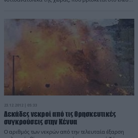
φυλετικών συγκρούσεων, με αποτέλεσμα να χάσουν
τη ζωή τους 45 άνθρωποι, ανακοινώθηκε σήμερα από
τις δυνάμεις ασφαλείας. Χθες, η αστυνομία είχε
ανακοινώσει πως είχε συλλάβει 56 ανθρώπους, εκ
των οποίων ο ένας ήταν […]
23.12.2012 | 05:33
Δεκάδες νεκροί από τις θρησκευτικές
συγκρούσεις στην Κένυα
Ο αριθμός των νεκρών από την τελευταία έξαρση