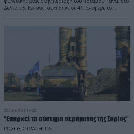
φυλετικής βίας στην περιοχή του ποταμού Τάνα, στο
Δέλτα της Κένυας, αυξήθηκε σε 41, ανέφερε το
Σάββατο ο Ερυθρός Σταυρός. «Οι εντάσεις
παραμένουν σε υψηλό επίπεδο, αλλά η κατάσταση
είναι τώρα ήρεμη », ανέφεραν οι ομάδες αρωγής,
στην ιστοσελίδα τους, προσθέτοντας ότι 35
τραυματίες μεταφέρθηκαν σε νοσοκομείο […]
22.12.2012 | 19:22
“Επαρκεί το σύστημα αεράμυνας της Συρίας”
ΡΩΣΟΣ ΣΤΡΑΤΗΓΟΣ