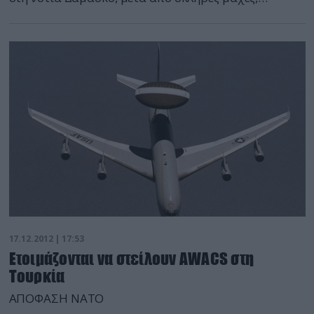
ανέφεραν παλαιστινιακές πηγές και στελέχη των
επαναστατών αναφέρει το ΑΠΕ. «Το σύνολο του
στρατοπέδου βρίσκεται υπό τον έλεγχο του
Ελεύθερου Στρατού της Συρίας», δήλωσε ένας
παλαιστίνιος ακτιβιστής στο Γιαρμούκ. Οι Σύροι
αντάρτες στη μάχη για τον έλεγχο […]
17.12.2012 | 17:53
Ετοιμάζονται να στείλουν AWACS στη
Τουρκία
ΑΠΟΦΑΣΗ ΝΑΤΟ