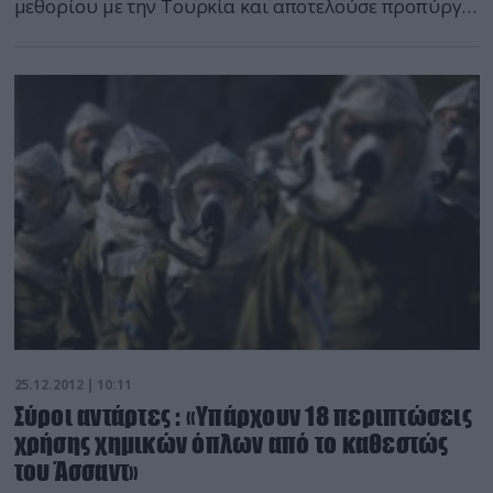
μεθορίου με την Τουρκία και αποτελούσε προπύργιο
των δυνάμεων της κυβέρνησης και των
πολιτοφυλακών της. “Οι αντάρτες κατάφεραν να
πάρουν τον έλεγχο από τις πρώτες πρωινές ώρες
όλης της περιοχής Χάρεμ, συμπεριλαμβανομένου
του στρατηγικού της κάστρου, η οποία αποτελούσε
[…]
25.12.2012 | 10:11
Σύροι αντάρτες : «Υπάρχουν 18 περιπτώσεις
χρήσης χημικών όπλων από το καθεστώς
του Άσσαντ»