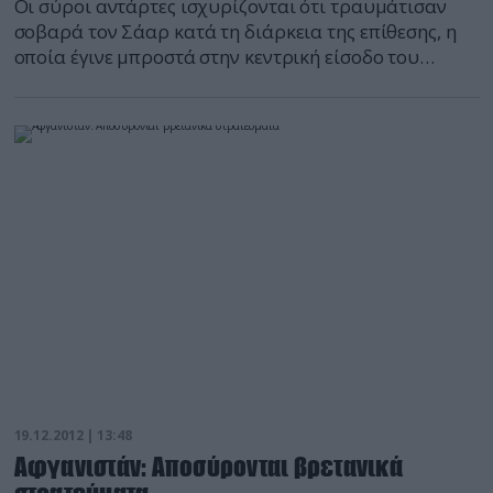
Οι σύροι αντάρτες ισχυρίζονται ότι τραυμάτισαν
σοβαρά τον Σάαρ κατά τη διάρκεια της επίθεσης, η
οποία έγινε μπροστά στην κεντρική είσοδο του
υπουργείου Εσωτερικών στη Δαμασκό πριν μία
εβδομάδα αναφέρει το πρακτορείο Reuters . Ο
υπουργός Εσωτερικών της Συρίας Μοχάμαντ
Ιμπραχήμ Αλ Σάαρ έφθασε την Τετάρτη στο Λίβανο,
για να δεχθεί θεραπεία μετά την βομβιστική […]
19.12.2012 | 13:48
Αφγανιστάν: Αποσύρονται βρετανικά