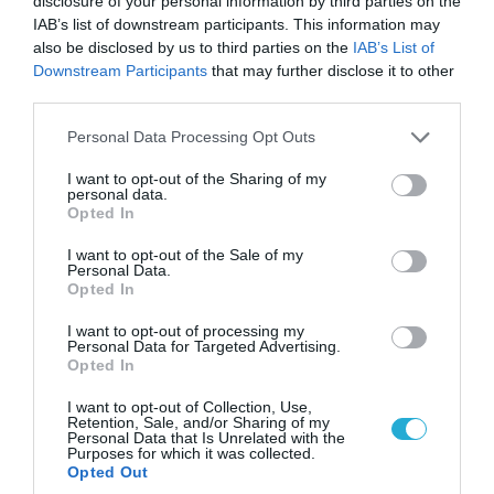
disclosure of your personal information by third parties on the
ΣΕΡΓΚΕΙ ΛΑΒΡΟΦ
IAB’s list of downstream participants. This information may
also be disclosed by us to third parties on the
IAB’s List of
Downstream Participants
that may further disclose it to other
third parties.
Please note that this website/app uses one or more Google
Personal Data Processing Opt Outs
services and may gather and store information including but
not limited to your visit or usage behaviour. You may click to
I want to opt-out of the Sharing of my
personal data.
grant or deny consent to Google and its third-party tags to
Opted In
use your data for below specified purposes in below Google
consent section.
I want to opt-out of the Sale of my
Personal Data.
Opted In
I want to opt-out of processing my
Personal Data for Targeted Advertising.
Opted In
23.12.2012 | 18:56
I want to opt-out of Collection, Use,
“29 εθνότητες απ’όλο τον κόσμο πολεμούν
Retention, Sale, and/or Sharing of my
Personal Data that Is Unrelated with the
τον Ασαντ”!
Purposes for which it was collected.
Opted Out
ΟΗΕ