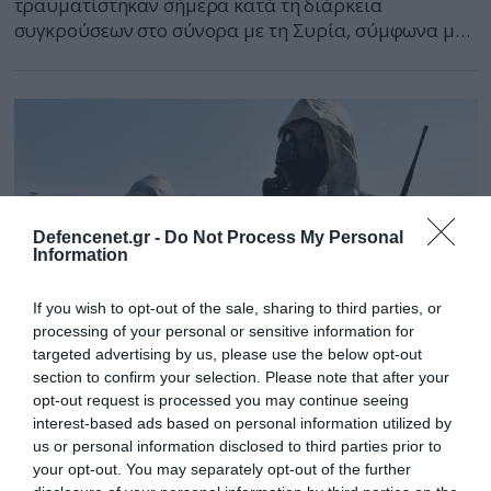
τραυματίστηκαν σήμερα κατά τη διάρκεια
συγκρούσεων στο σύνορα με τη Συρία, σύμφωνα με
την εφημερίδα Hurriyet. Μαχητικά της Συρίας
βομβάρδισαν σήμερα την περιοχή κοντά στα
τουρκικά σύνορα, προκαλώντας πολλά θύματα,
αυτόπτες μάρτυρες μεταξύ των οποίων και ένας
Τούρκος στρατιώτης , ανέφερε το πρακτορείο
Associated Press. Νωρίτερα, ένα ελικόπτερο […]
Defencenet.gr -
Do Not Process My Personal
Information
If you wish to opt-out of the sale, sharing to third parties, or
processing of your personal or sensitive information for
targeted advertising by us, please use the below opt-out
section to confirm your selection. Please note that after your
opt-out request is processed you may continue seeing
24.12.2012 | 06:51
interest-based ads based on personal information utilized by
“Πολιτική αυτοκτονία τυχόν χρήση χημικών
us or personal information disclosed to third parties prior to
στη Συρία”
your opt-out. You may separately opt-out of the further