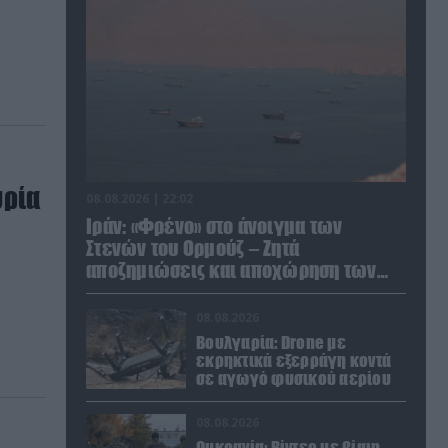
υρία
08.08.2026 | 22:02
Ιράν: «Φρένο» στο άνοιγμα των
Στενών του Ορμούζ – Ζητά
αποζημιώσεις και αποχώρηση των
ΗΠΑ
08.08.2026
Βουλγαρία: Drone με
εκρηκτικά εξερράγη κοντά
σε αγωγό φυσικού αερίου
08.08.2026
Ουκρανία: Βίντεο με βίαιη