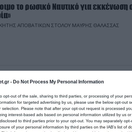
τοιμο το ρωσικό Ναυτικό για εκκένωση 
ία»
ΙΚΗΤΗΣ ΑΠΟΒΑΤΙΚΩΝ ΣΤΟΛΟΥ ΜΑΥΡΗΣ ΘΑΛΑΣΣΑΣ
2013 | 10:16
t.gr -
Do Not Process My Personal Information
ρετανοί στρατιώτες νεκροί σε έκρηξη σ
τιο Αφγανιστάν
to opt-out of the sale, sharing to third parties, or processing of your per
formation for targeted advertising by us, please use the below opt-out s
ρετανικό υπουργείο Άμυνας ανακοίνωσε ότι 3 βρετανο
r selection. Please note that after your opt-out request is processed y
τιώτες της δύναμης του ΝΑΤΟ σκοτώθηκαν σε έκρηξη στ
eing interest-based ads based on personal information utilized by us or
ο Αφγανιστάν. Πρόκειται για την πλέον αιματηρή επίθε
disclosed to third parties prior to your opt-out. You may separately opt-
τίον των βρετανικών στρατευμάτων εδώ και τουλάχιστο
losure of your personal information by third parties on the IAB’s list of