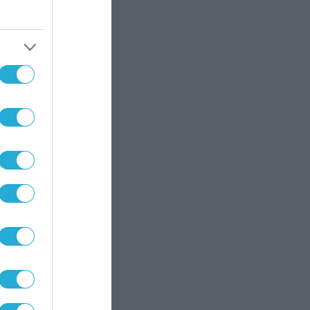
ρός
ένας
έρας
τη που
ς στην
.gr