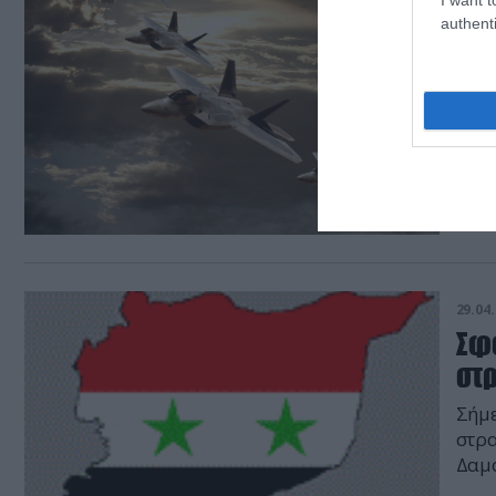
29.04.
authenti
Εντ
κτ
ΑΜΕ
29.04.
Σφ
στ
Σήμε
στρα
Δαμ
Δικα