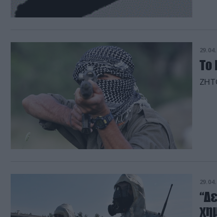
ανάμ
(της
και 
Τον 
29.04.
Το
ΖΗΤ
29.04.
“Δε
χη