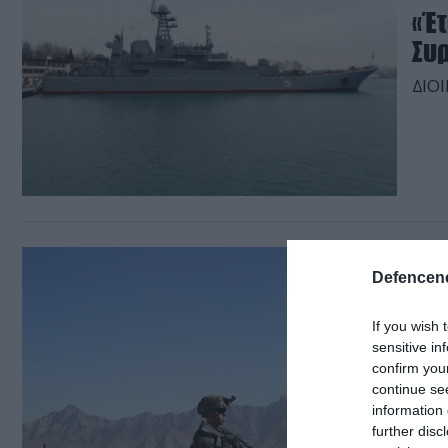
«Έ
Συρ
ΔΙΟ
01.05.
Defencene
3 Β
Nό
If you wish 
sensitive in
Το β
confirm you
στρα
continue se
νότι
information 
εναν
further disc