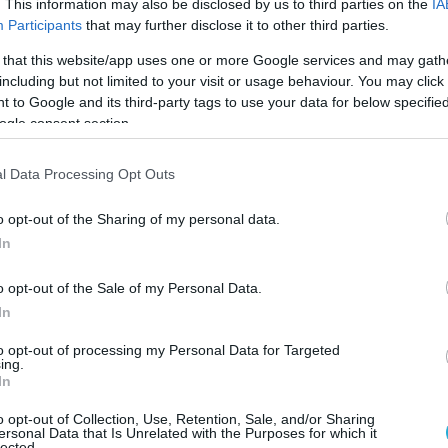
ο. Εννέα Αφγανοί σκοτώθηκαν επίσης κατά την έκρηξη 
. This information may also be disclosed by us to third parties on the
IA
ξε το όχημα των στρατιωτών οι οποίοι πραγματοποιούσ
Participants
that may further disclose it to other third parties.
πολία ρουτίνας […]
 that this website/app uses one or more Google services and may gath
including but not limited to your visit or usage behaviour. You may click 
2013 | 18:58
 to Google and its third-party tags to use your data for below specifi
αστολή πτήσεων πάνω από εμπόλεμες
ogle consent section.
νες
l Data Processing Opt Outs
ΓΙΑ ΡΩΣΙΚΗΣ ΥΠΑ
o opt-out of the Sharing of my personal data.
In
o opt-out of the Sale of my Personal Data.
In
to opt-out of processing my Personal Data for Targeted
2013 | 16:14
ing.
In
ίλησε να «επανεξετάσει» την πολιτική 
Συρία
o opt-out of Collection, Use, Retention, Sale, and/or Sharing
ersonal Data that Is Unrelated with the Purposes for which it
lected.