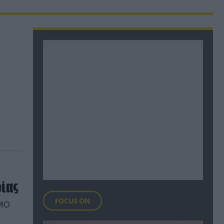
ίας
FOCUS ON
ΜΟ