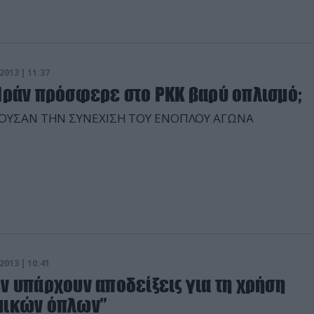
εσα στις τακτικές δυνάμεις και τις ταξιαρχίες των μαχη
 αντιπολίτευσης) κοντά στο διεθνές αεροδρόμιο της Δαμ
στα κοντινά χωριά”, διευκρίνισε η μη κυβερνητική οργάν
Νοέμβριο […]
2013 | 11:37
 Ιράν πρόσφερε στο PKK βαρύ οπλισμό;
ΟΥΣΑΝ ΤΗΝ ΣΥΝΕΧΙΣΗ ΤΟΥ ΕΝΟΠΛΟΥ ΑΓΩΝΑ
2013 | 10:41
ν υπάρχουν αποδείξεις για τη χρήση
μικών όπλων”