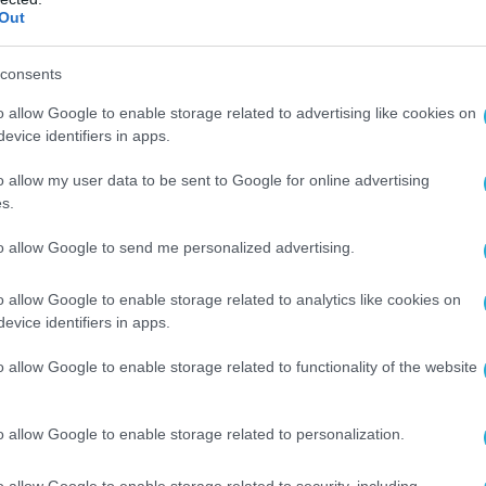
ΡΑΚ ΟΜΠΑΜΑ
Out
consents
o allow Google to enable storage related to advertising like cookies on
evice identifiers in apps.
o allow my user data to be sent to Google for online advertising
2013 | 22:28
s.
λία: Ένας ακόμα Γάλλος στρατιώτης νεκ
to allow Google to send me personalized advertising.
ο Μάλι
ηρεσία Τύπου της γαλλικής Προεδρίας ανακοίνωσε ότι 
o allow Google to enable storage related to analytics like cookies on
evice identifiers in apps.
α Γάλλος στρατιώτης σκοτώθηκε το απόγευμα της Δευτ
βόρειο άκρο του Μάλι. Πρόκειται για τον έκτο στρατιώ
o allow Google to enable storage related to functionality of the website
ώνεται στο Μάλι από την έναρξη της γαλλικής επέμβαση
 αυτή, την 11η Ιανουαρίου. Τμήμα ειδήσεων defencenet
o allow Google to enable storage related to personalization.
o allow Google to enable storage related to security, including