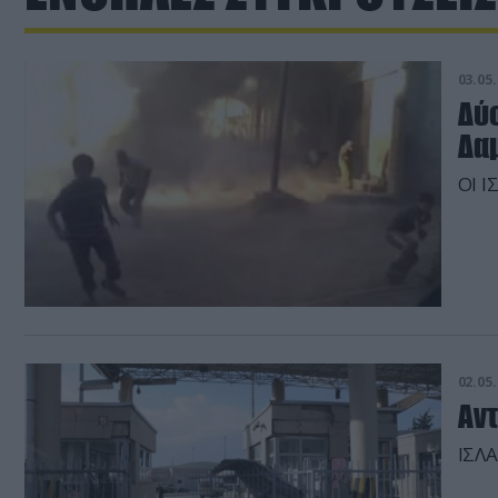
03.05.
Δύ
Δα
ΟΙ 
02.05.
Αν
ΙΣΛ