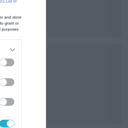
που
B’s List of
αν
er and store
to grant or
ed purposes
για