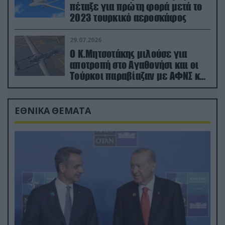
πέταξε για πρώτη φορά μετά το
2023 τουρκικό αεροσκάφος
29.07.2026
Ο Κ.Μητσοτάκης μιλούσε για
αποτροπή στο Αγαθονήσι και οι
Τούρκοι παραβίαζαν με ΑΦΝΣ και
drone
ΕΘΝΙΚΑ ΘΕΜΑΤΑ