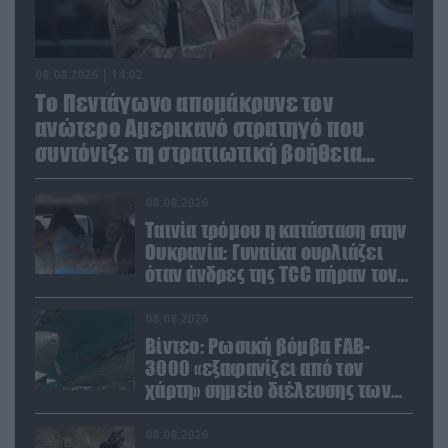
08.08.2026 | 14:02
Το Πεντάγωνο απομάκρυνε τον
ανώτερο Αμερικανό στρατηγό που
συντόνιζε τη στρατιωτική βοήθεια
προς την Ουκρανία
08.08.2026
Ταινία τρόμου η κατάσταση στην
Ουκρανία: Γυναίκα ουρλιάζει
όταν άνδρες της TCC πήραν τον
σύντροφό της (βίντεο)
08.08.2026
Βίντεο: Ρωσική βόμβα FAB-
3000 «εξαφανίζει από τον
χάρτη» σημείο διέλευσης των
ουκρανικών δυνάμεων στην
Ζαπορίζια
08.08.2026