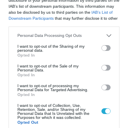
disclosure of your personal information by third parties on the
Απετράπη το εγχείρημα Ουκρανών για
IAB’s list of downstream participants. This information may
αντεπίθεση στο Κολομίγτσι: Δείτε το πριν & το
also be disclosed by us to third parties on the
IAB’s List of
μετά της προσπάθειάς τους (βίντεο)
Downstream Participants
that may further disclose it to other
third parties.
Please note that this website/app uses one or more Google
Personal Data Processing Opt Outs
services and may gather and store information including but
not limited to your visit or usage behaviour. You may click to
I want to opt-out of the Sharing of my
personal data.
grant or deny consent to Google and its third-party tags to
Opted In
use your data for below specified purposes in below Google
consent section.
I want to opt-out of the Sale of my
Personal Data.
Opted In
I want to opt-out of processing my
Personal Data for Targeted Advertising.
Opted In
07.08.2026 | 23:02
«Μούδιασε» η Naftogaz που βλέπει κρύο
I want to opt-out of Collection, Use,
Retention, Sale, and/or Sharing of my
χειμώνα στο Κίεβο: Οι Ρώσοι διέλυσαν 7
Personal Data that Is Unrelated with the
Purposes for which it was collected.
εγκαταστάσεις του ουκρανικού κολοσσού!
Opted Out