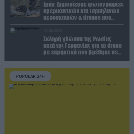
Ιράν: Δημοσίευσε φωτογραφίες
αμερικανικών και ισραηλινών
αεροσκαφών & drones που
καταρρίφθηκαν
08.08.2026
Σκληρή γλώσσα της Ρωσίας
κατά της Γερμανίας για το drone
με εκρηκτικά που βρέθηκε σε
αεροδρόμιο της Λειψίας
POPULAR 24H