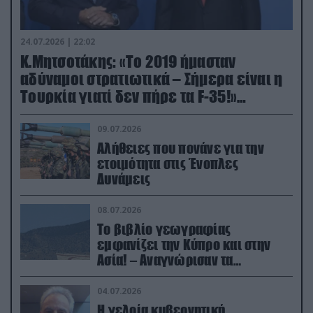
24.07.2026 | 22:02
Κ.Μητσοτάκης: «Το 2019 ήμασταν
αδύναμοι στρατιωτικά – Σήμερα είναι η
Τουρκία γιατί δεν πήρε τα F-35!»
(βίντεο)
09.07.2026
Αλήθειες που πονάνε για την
ετοιμότητα στις Ένοπλες
Δυνάμεις
08.07.2026
Το βιβλίο γεωγραφίας
εμφανίζει την Κύπρο και στην
Ασία! – Αναγνώρισαν τα
κατεχόμενα; (φωτο)
04.07.2026
Η γελοία κυβερνητική