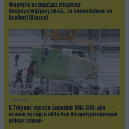
Φορτηγό μεταφέρει πτερύγιο
ανεμογεννήτριας αλλά… το δυσκολεύουν τα
δένδρα! (βίντεο)
07.08.2026 | 16:02
Κ.Τσίγκας για νέα Canadair DHC-515: «Θα
πετούν τη νύχτα αλλά δεν θα πραγματοποιούν
ρίψεις νερού»