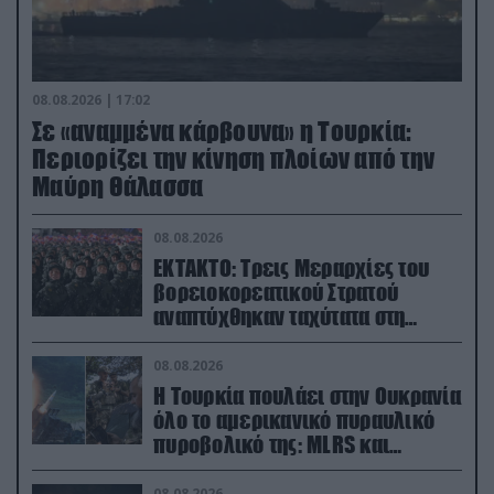
08.08.2026 | 17:02
Σε «αναμμένα κάρβουνα» η Τουρκία:
Περιορίζει την κίνηση πλοίων από την
Μαύρη Θάλασσα
08.08.2026
ΕΚΤΑΚΤΟ: Τρεις Μεραρχίες του
βορειοκορεατικού Στρατού
αναπτύχθηκαν ταχύτατα στη
Ρωσία
08.08.2026
Η Τουρκία πουλάει στην Ουκρανία
όλο το αμερικανικό πυραυλικό
πυροβολικό της: MLRS και
ΑΤΑCMS
08.08.2026