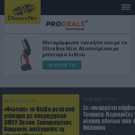
Μεταμόρφωσε τον κήπο σου με το
ικό
Ultra Box Μίνι Αλυσοπρίονο με
μπαταρία λιθίου
ΑΓΟΡΑΣΕ ΤΟ
08.08.2026 | 17:02
08.08.2026 | 14:02
Σε «αναμμένα κάρβο
«Φώτισε» το Κίεβο μετά από
Τουρκία: Περιορίζει 
χτύπημα με υπερηχητικό
κίνηση πλοίων από 
3M22 Zircon: Σοκαρισμένος
Θάλασσα
Ουκρανός κατέγραψε τη