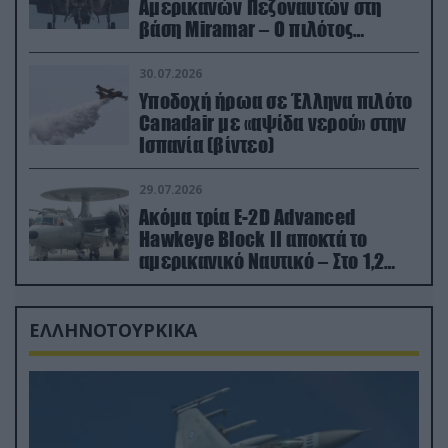
Αμερικανών Πεζοναυτών στη
βάση Miramar – Ο πιλότος
εκτινάχθηκε εγκαίρως
30.07.2026
Υποδοχή ήρωα σε Έλληνα πιλότο
Canadair με «αψίδα νερού» στην
Ισπανία (βίντεο)
29.07.2026
Ακόμα τρία E-2D Advanced
Hawkeye Block II αποκτά το
αμερικανικό Ναυτικό – Στο 1,2
δισ.δολάρια το κόστος
ΕΛΛΗΝΟΤΟΥΡΚΙΚΑ