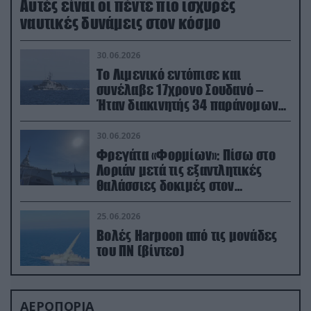
Aυτές είναι οι πέντε πιο ισχυρές
ναυτικές δυνάμεις στον κόσμο
30.06.2026
Το Λιμενικό εντόπισε και
συνέλαβε 17χρονο Σουδανό –
Ήταν διακινητής 34 παράνομων
μεταναστών
30.06.2026
Φρεγάτα «Φορμίων»: Πίσω στο
Λοριάν μετά τις εξαντλητικές
θαλάσσιες δοκιμές στον
απαιτητικό Βισκαϊκό
25.06.2026
Βολές Harpoon από τις μονάδες
του ΠΝ (βίντεο)
ΑΕΡΟΠΟΡΙΑ