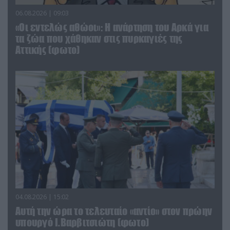
06.08.2026 | 09:03
«Οι εντελώς αθώοι»: Η ανάρτηση του Αρκά για
τα ζώα που χάθηκαν στις πυρκαγιές της
Αττικής (φωτο)
04.08.2026 | 15:02
Αυτή την ώρα το τελευταίο «αντίο» στον πρώην
υπουργό Ι.Βαρβιτσιώτη (φωτο)