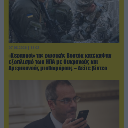
07.08.2026 | 18:02
«Κεραυνοί» της ρωσικής Βοστόκ κατέκαψαν
εξοπλισμό των ΗΠΑ με Ουκρανούς και
Αμερικανούς μισθοφόρους – Δείτε βίντεο