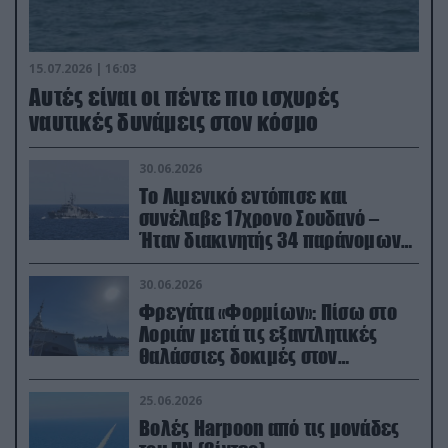
15.07.2026 | 16:03
Aυτές είναι οι πέντε πιο ισχυρές
ναυτικές δυνάμεις στον κόσμο
30.06.2026
Το Λιμενικό εντόπισε και
συνέλαβε 17χρονο Σουδανό –
Ήταν διακινητής 34 παράνομων
μεταναστών
30.06.2026
Φρεγάτα «Φορμίων»: Πίσω στο
Λοριάν μετά τις εξαντλητικές
θαλάσσιες δοκιμές στον
απαιτητικό Βισκαϊκό
25.06.2026
Βολές Harpoon από τις μονάδες