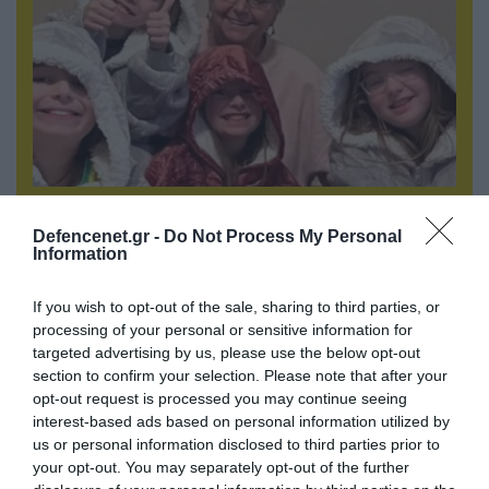
06.08.2026 | 09:02
ΗΠΑ: Το τελευταίο μήνυμα της μητέρας στον
Defencenet.gr -
Do Not Process My Personal
Information
πρώην σύζυγό της πριν από τη δολοφονία των
4 παιδιών τους – «Έχουν ίωση»
If you wish to opt-out of the sale, sharing to third parties, or
processing of your personal or sensitive information for
targeted advertising by us, please use the below opt-out
section to confirm your selection. Please note that after your
opt-out request is processed you may continue seeing
interest-based ads based on personal information utilized by
us or personal information disclosed to third parties prior to
your opt-out. You may separately opt-out of the further