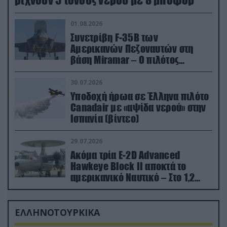
ρίχνουν 5 τόνους νερού με 8 μποφόρ
01.08.2026
Συνετρίβη F-35B των
Αμερικανών Πεζοναυτών στη
βάση Miramar – Ο πιλότος
εκτινάχθηκε εγκαίρως
30.07.2026
Υποδοχή ήρωα σε Έλληνα πιλότο
Canadair με «αψίδα νερού» στην
Ισπανία (βίντεο)
29.07.2026
Ακόμα τρία E-2D Advanced
Hawkeye Block II αποκτά το
αμερικανικό Ναυτικό – Στο 1,2
δισ.δολάρια το κόστος
ΕΛΛΗΝΟΤΟΥΡΚΙΚΑ