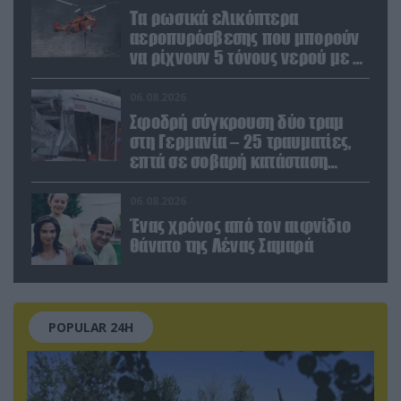
Τα ρωσικά ελικόπτερα
αεροπυρόσβεσης που μπορούν
να ρίχνουν 5 τόνους νερού με 8
μποφόρ
06.08.2026
Σφοδρή σύγκρουση δύο τραμ
στη Γερμανία – 25 τραυματίες,
επτά σε σοβαρή κατάσταση
(βίντεο)
06.08.2026
Ένας χρόνος από τον αιφνίδιο
θάνατο της Λένας Σαμαρά
POPULAR 24H