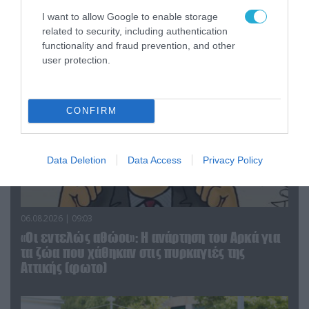
Αθήνα: Απομακρύνθηκαν παράνομα
I want to allow Google to enable storage
αντικείμενα από κοινόχρηστους χώρους
related to security, including authentication
functionality and fraud prevention, and other
user protection.
CONFIRM
Data Deletion
Data Access
Privacy Policy
06.08.2026 | 09:03
«Οι εντελώς αθώοι»: Η ανάρτηση του Αρκά για
τα ζώα που χάθηκαν στις πυρκαγιές της
Αττικής (φωτο)