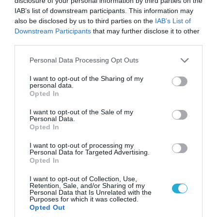
disclosure of your personal information by third parties on the
IAB’s list of downstream participants. This information may
also be disclosed by us to third parties on the
IAB’s List of
Downstream Participants
that may further disclose it to other
third parties.
05.08.2026 | 22:02
Please note that this website/app uses one or more Google
Αδειάζουν το Κραματόρσκ οι Ουκρανοί:
Personal Data Processing Opt Outs
services and may gather and store information including but
Έκτακτη εκκένωση στην πόλη μετά την
not limited to your visit or usage behaviour. You may click to
I want to opt-out of the Sharing of my
αιφνιδιαστική προώθηση των Ρώσων (βίντεο)
personal data.
grant or deny consent to Google and its third-party tags to
Opted In
use your data for below specified purposes in below Google
consent section.
I want to opt-out of the Sale of my
Personal Data.
Opted In
I want to opt-out of processing my
Personal Data for Targeted Advertising.
Opted In
I want to opt-out of Collection, Use,
Retention, Sale, and/or Sharing of my
Personal Data that Is Unrelated with the
Purposes for which it was collected.
Opted Out