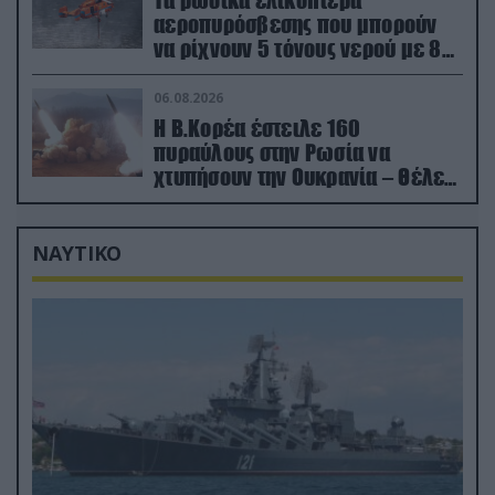
Τα ρωσικά ελικόπτερα
αεροπυρόσβεσης που μπορούν
να ρίχνουν 5 τόνους νερού με 8
μποφόρ
06.08.2026
Η Β.Κορέα έστειλε 160
πυραύλους στην Ρωσία να
χτυπήσουν την Ουκρανία – Θέλει
να εκπαιδευτεί σε νέο δόγμα
ΝΑΥΤΙΚΟ