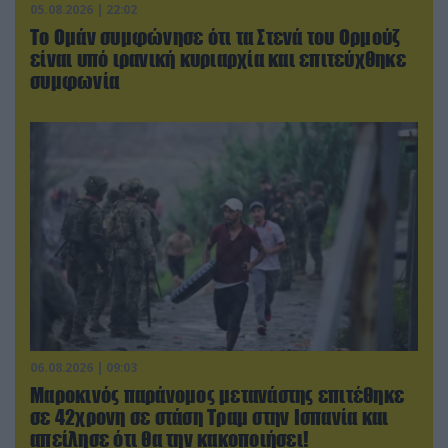
05.08.2026 | 22:02
Το Ομάν συμφώνησε ότι τα Στενά του Ορμούζ
είναι υπό ιρανική κυριαρχία και επιτεύχθηκε
συμφωνία
06.08.2026 | 09:03
Μαροκινός παράνομος μετανάστης επιτέθηκε
σε 42χρονη σε στάση Τραμ στην Ισπανία και
απείλησε ότι θα την κακοποιήσει!