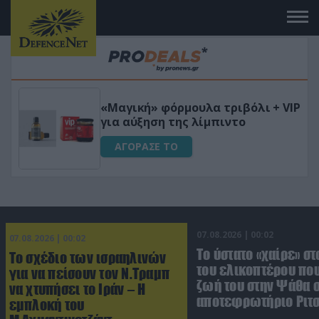
 το
«Μαγική» φόρμουλα τριβόλι + VIP
για αύξηση της λίμπιντο
ΑΓΟΡΑΣΕ ΤΟ
07.08.2026 | 00:02
07.08.2026 | 00:02
Το ύστατο «χαίρε» στ
Το σχέδιο των ισραηλινών
του ελικοπτέρου που
για να πείσουν τον Ν.Τραμπ
ζωή του στην Ψάθα 
να χτυπήσει το Ιράν – Η
αποτεφρωτήριο Ριτ
εμπλοκή του