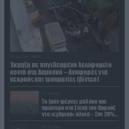
07.08.2026 | 00:02
Έκρηξη σε παγιδευμένο λεωφορείο
κοντά στη Δαμασκό – Αναφορές για
νεκρούς και τραυματίες (βίντεο)
07.08.2026
Το Ιράν φέρνει μπλόκο και
πρόστιμα στα Στενά του Ορμούζ
για «εχθρικά» πλοία – Συν 20%
στα φορτία
07.08.2026