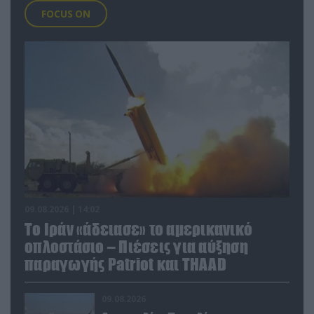
FOCUS ON
09.08.2026 | 14:02
Το Ιράν «άδειασε» το αμερικανικό
οπλοστάσιο – Πιέσεις για αύξηση
παραγωγής Patriot και THAAD
09.08.2026