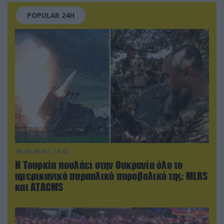
POPULAR 24H
08.08.2026 | 14:02
Η Τουρκία πουλάει στην Ουκρανία όλο το
αμερικανικό πυραυλικό πυροβολικό της: MLRS
και ΑΤΑCMS