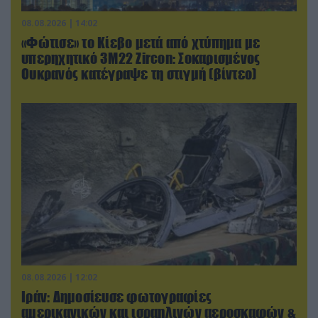
08.08.2026 | 14:02
«Φώτισε» το Κίεβο μετά από χτύπημα με
υπερηχητικό 3M22 Zircon: Σοκαρισμένος
Ουκρανός κατέγραψε τη στιγμή (βίντεο)
08.08.2026 | 12:02
Ιράν: Δημοσίευσε φωτογραφίες
αμερικανικών και ισραηλινών αεροσκαφών &