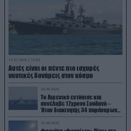
15.07.2026 | 16:03
Aυτές είναι οι πέντε πιο ισχυρές
ναυτικές δυνάμεις στον κόσμο
30.06.2026
Το Λιμενικό εντόπισε και
συνέλαβε 17χρονο Σουδανό –
Ήταν διακινητής 34 παράνομων
μεταναστών
30.06.2026
Φρεγάτα «Φορμίων»: Πίσω στο