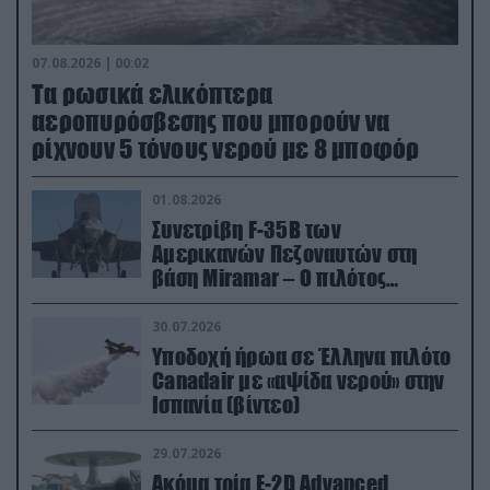
07.08.2026 | 00:02
Τα ρωσικά ελικόπτερα
αεροπυρόσβεσης που μπορούν να
ρίχνουν 5 τόνους νερού με 8 μποφόρ
01.08.2026
Συνετρίβη F-35B των
Αμερικανών Πεζοναυτών στη
βάση Miramar – Ο πιλότος
εκτινάχθηκε εγκαίρως
30.07.2026
Υποδοχή ήρωα σε Έλληνα πιλότο
Canadair με «αψίδα νερού» στην
Ισπανία (βίντεο)
29.07.2026
Ακόμα τρία E-2D Advanced