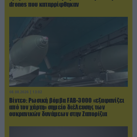
drones που καταρρίφθηκαν
08.08.2026 | 13:02
Βίντεο: Ρωσική βόμβα FAB-3000 «εξαφανίζει
από τον χάρτη» σημείο διέλευσης των
ουκρανικών δυνάμεων στην Ζαπορίζια