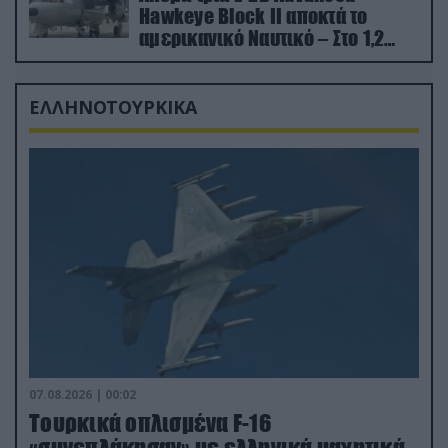
Hawkeye Block II αποκτά το
αμερικανικό Ναυτικό – Στο 1,2
δισ.δολάρια το κόστος
ΕΛΛΗΝΟΤΟΥΡΚΙΚΑ
07.08.2026 | 00:02
Τουρκικά οπλισμένα F-16
«συνεπλάκησαν» με ελληνικά μαχητικά