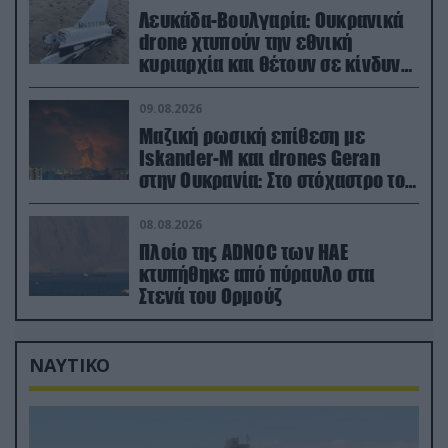
Λευκάδα-Βουλγαρία: Ουκρανικά
drone χτυπούν την εθνική
κυριαρχία και θέτουν σε κίνδυνο
οικονομίες χωρών του ΝΑΤΟ
09.08.2026
Μαζική ρωσική επίθεση με
Iskander-M και drones Geran
στην Ουκρανία: Στο στόχαστρο το
εργοστάσιο των Flamingo
08.08.2026
Πλοίο της ADNOC των ΗΑΕ
κτυπήθηκε από πύραυλο στα
Στενά του Ορμούζ
ΝΑΥΤΙΚΟ