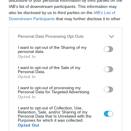
disclosure of your personal information by third parties on the
IAB’s list of downstream participants. This information may
also be disclosed by us to third parties on the
IAB’s List of
Downstream Participants
that may further disclose it to other
third parties.
08.08.2026 | 09:02
«Η απόλυτη τραγωδία»: Η «αιχμηρή» ανάρτηση
Please note that this website/app uses one or more Google
Personal Data Processing Opt Outs
του Αρκά για τα τατουάζ (φωτο)
services and may gather and store information including but
not limited to your visit or usage behaviour. You may click to
I want to opt-out of the Sharing of my
personal data.
grant or deny consent to Google and its third-party tags to
Opted In
use your data for below specified purposes in below Google
consent section.
I want to opt-out of the Sale of my
Personal Data.
Opted In
I want to opt-out of processing my
Personal Data for Targeted Advertising.
Opted In
I want to opt-out of Collection, Use,
Retention, Sale, and/or Sharing of my
Personal Data that Is Unrelated with the
Purposes for which it was collected.
Opted Out
07.08.2026 | 20:02