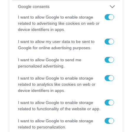
Ο Γιάννης Αλαφούζος «τέλειωσε» τον
Google consents
Κωνσταντίνο Ζούλα από τον ΣΚΑΪ – Ο λόγος της
απομάκρυνσής του
I want to allow Google to enable storage
related to advertising like cookies on web or
device identifiers in apps.
I want to allow my user data to be sent to
Google for online advertising purposes.
I want to allow Google to send me
personalized advertising.
I want to allow Google to enable storage
related to analytics like cookies on web or
device identifiers in apps.
06.08.2026 | 14:02
I want to allow Google to enable storage
«Επιχείρηση ελεύθερα πεζοδρόμια» στην
related to functionality of the website or app.
Αθήνα: Απομακρύνθηκαν παράνομα
αντικείμενα από κοινόχρηστους χώρους
I want to allow Google to enable storage
related to personalization.