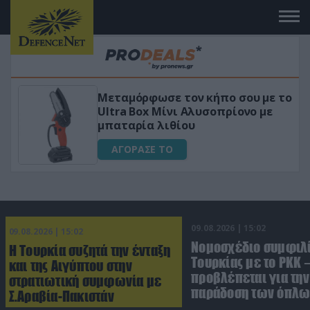
Μεταμόρφωσε τον κήπο σου με το
ικό
Ultra Box Μίνι Αλυσοπρίονο με
μπαταρία λιθίου
ΑΓΟΡΑΣΕ ΤΟ
09.08.2026 | 15:02
09.08.2026 | 15:02
Νομοσχέδιο συμφιλ
Η Τουρκία συζητά την ένταξη
Τουρκίας με το ΡΚΚ –
και της Αιγύπτου στην
προβλέπεται για την
στρατιωτική συμφωνία με
παράδοση των όπλω
Σ.Αραβία-Πακιστάν