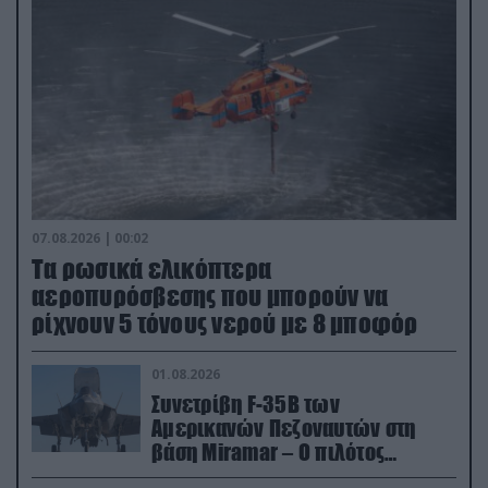
07.08.2026 | 00:02
Τα ρωσικά ελικόπτερα
αεροπυρόσβεσης που μπορούν να
ρίχνουν 5 τόνους νερού με 8 μποφόρ
01.08.2026
Συνετρίβη F-35B των
Αμερικανών Πεζοναυτών στη
βάση Miramar – Ο πιλότος
εκτινάχθηκε εγκαίρως