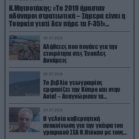
Κ.Μητσοτάκης: «Το 2019 ήμασταν
αδύναμοι στρατιωτικά – Σήμερα είναι η
Τουρκία γιατί δεν πήρε τα F-35!»
(βίντεο)
09.07.2026
Αλήθειες που πονάνε για την
ετοιμότητα στις Ένοπλες
Δυνάμεις
08.07.2026
Το βιβλίο γεωγραφίας
εμφανίζει την Κύπρο και στην
Ασία! – Αναγνώρισαν τα
κατεχόμενα; (φωτο)
04.07.2026
Η γελοία κυβερνητική
ανακοίνωση για την γκάφα του
γραφικού ΣΕΑ Θ.Ντόκου με τους
Ρώσους φαρσέρ