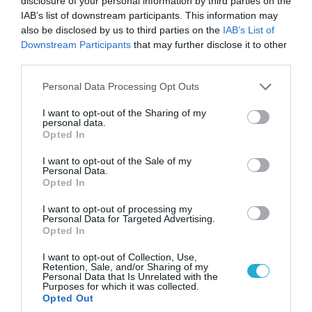
disclosure of your personal information by third parties on the
απομάκρυνσής του
IAB’s list of downstream participants. This information may
also be disclosed by us to third parties on the
IAB’s List of
Downstream Participants
that may further disclose it to other
third parties.
Please note that this website/app uses one or more Google
Personal Data Processing Opt Outs
services and may gather and store information including but
not limited to your visit or usage behaviour. You may click to
I want to opt-out of the Sharing of my
personal data.
grant or deny consent to Google and its third-party tags to
Opted In
use your data for below specified purposes in below Google
consent section.
I want to opt-out of the Sale of my
Personal Data.
Opted In
I want to opt-out of processing my
08.08.2026 | 14:02
Personal Data for Targeted Advertising.
«Φώτισε» το Κίεβο μετά από χτύπημα με
Opted In
υπερηχητικό 3M22 Zircon: Σοκαρισμένος
I want to opt-out of Collection, Use,
Ουκρανός κατέγραψε τη στιγμή (βίντεο)
Retention, Sale, and/or Sharing of my
Personal Data that Is Unrelated with the
Purposes for which it was collected.
Opted Out