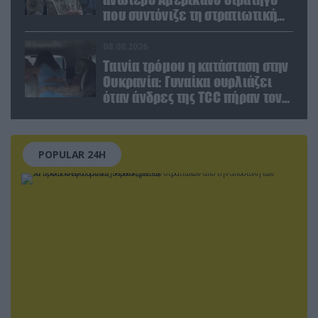
που συντόνιζε τη στρατιωτική
βοήθεια προς την Ουκρανία
08.08.2026
Ταινία τρόμου η κατάσταση στην
Ουκρανία: Γυναίκα ουρλιάζει
όταν άνδρες της TCC πήραν τον
σύντροφό της (βίντεο)
POPULAR 24H