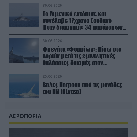
30.06.2026
Το Λιμενικό εντόπισε και
συνέλαβε 17χρονο Σουδανό –
Ήταν διακινητής 34 παράνομων
μεταναστών
30.06.2026
Φρεγάτα «Φορμίων»: Πίσω στο
Λοριάν μετά τις εξαντλητικές
θαλάσσιες δοκιμές στον
απαιτητικό Βισκαϊκό
25.06.2026
Βολές Harpoon από τις μονάδες
του ΠΝ (βίντεο)
ΑΕΡΟΠΟΡΙΑ