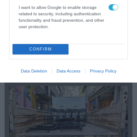
I want to allow Google to enable storage
related to security, including authentication
functionality and fraud prevention, and other
user protection.
CONFIRM
07.08.2026 | 20:02
Ο Γιάννης Αλαφούζος «τέλειωσε» τον
Κωνσταντίνο Ζούλα από τον ΣΚΑΪ – Ο λόγος της
Data Deletion
Data Access
Privacy Policy
απομάκρυνσής του