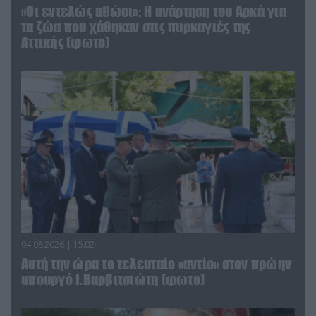
«Οι εντελώς αθώοι»: Η ανάρτηση του Αρκά για
τα ζώα που χάθηκαν στις πυρκαγιές της
Αττικής (φωτο)
04.08.2026 | 15:02
Αυτή την ώρα το τελευταίο «αντίο» στον πρώην
υπουργό Ι.Βαρβιτσιώτη (φωτο)