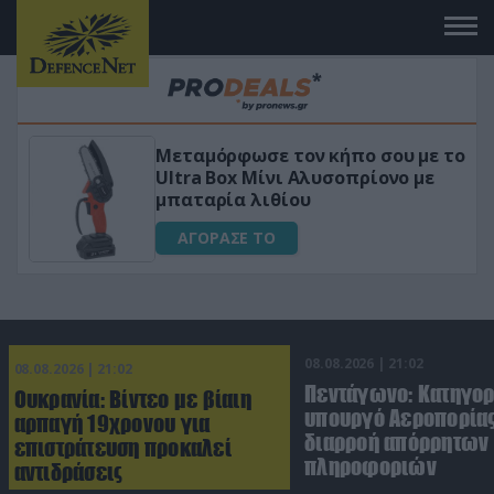
Μεταμόρφωσε τον κήπο σου με το
ό
Ultra Box Μίνι Αλυσοπρίονο με
μπαταρία λιθίου
ΑΓΟΡΑΣΕ ΤΟ
08.08.2026 | 21:02
08.08.2026 | 21:02
Πεντάγωνο: Κατηγο
Ουκρανία: Βίντεο με βίαιη
υπουργό Αεροπορίας
αρπαγή 19χρονου για
διαρροή απόρρητων
επιστράτευση προκαλεί
πληροφοριών
αντιδράσεις