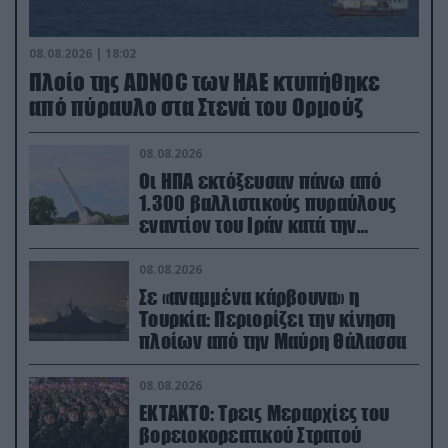
08.08.2026 | 18:02
Πλοίο της ADNOC των ΗΑΕ κτυπήθηκε
από πύραυλο στα Στενά του Ορμούζ
08.08.2026
Οι ΗΠΑ εκτόξευσαν πάνω από
1.300 βαλλιστικούς πυραύλους
εναντίον του Ιράν κατά την
διάρκεια του πολέμου
08.08.2026
Σε «αναμμένα κάρβουνα» η
Τουρκία: Περιορίζει την κίνηση
πλοίων από την Μαύρη Θάλασσα
08.08.2026
ΕΚΤΑΚΤΟ: Τρεις Μεραρχίες του
βορειοκορεατικού Στρατού