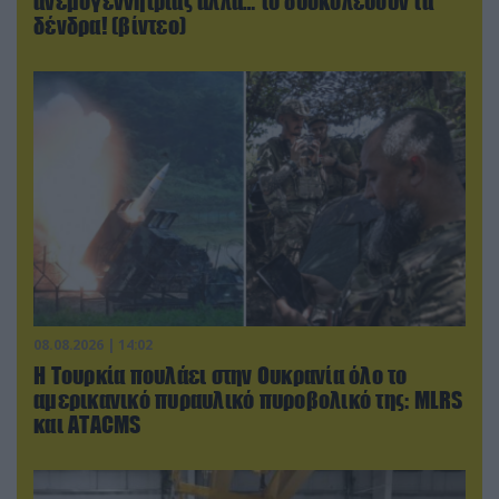
ανεμογεννήτριας αλλά… το δυσκολεύουν τα
δένδρα! (βίντεο)
08.08.2026 | 14:02
Η Τουρκία πουλάει στην Ουκρανία όλο το
αμερικανικό πυραυλικό πυροβολικό της: MLRS
και ΑΤΑCMS