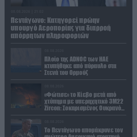
08.08.2026 | 21:02
Πεντάγωνο: Κατηγορεί πρώην
υπουργό Αεροπορίας για διαρροή
απόρρητων πληροφοριών
08.08.2026
Πλοίο της ADNOC των ΗΑΕ
κτυπήθηκε από πύραυλο στα
Στενά του Ορμούζ
08.08.2026
«Φώτισε» το Κίεβο μετά από
χτύπημα με υπερηχητικό 3M22
Zircon: Σοκαρισμένος Ουκρανός
κατέγραψε τη στιγμή (βίντεο)
08.08.2026
Το Πεντάγωνο απομάκρυνε τον
ανώτερο Αμερικανό στρατηγό