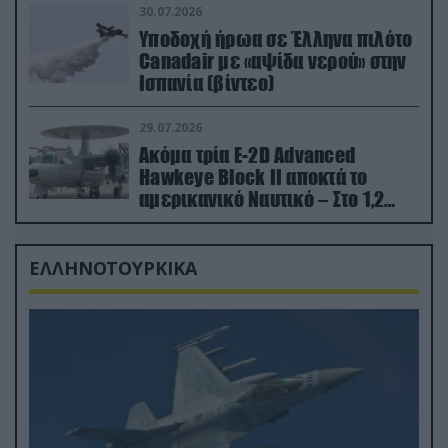
30.07.2026
Υποδοχή ήρωα σε Έλληνα πιλότο
Canadair με «αψίδα νερού» στην
Ισπανία (βίντεο)
29.07.2026
Ακόμα τρία E-2D Advanced
Hawkeye Block II αποκτά το
αμερικανικό Ναυτικό – Στο 1,2
δισ.δολάρια το κόστος
ΕΛΛΗΝΟΤΟΥΡΚΙΚΑ